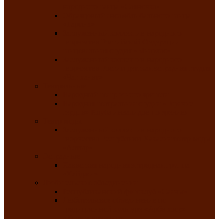
народного танца «Саяночка»
Образцовый ансамбль бального танца
«Тарина»
Заслуженный коллектив народного
творчества Российской Федерации
танцевальная студия «Ынархас»
Заслуженный коллектив народного
творчества России детская эстрадная студия
«Час ханат»
Театральные
Народный театр юного зрителя
Народная театральная студия «Горячие
сердца» Клуба инвалидов по зрению
Театр моды
Заслуженный коллектив народного
творчества Республики Хакасия театр моды
«Алтыр»
Эстрадные
Хакасская народная эстрадная группа
«Хайджи»
Любительские объединения
Республиканский фотоклуб «Саяны»
Любительское объединение по
традиционной культуре «Арба хоор» —
«Колесо времени»