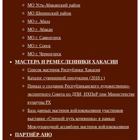
МО Усть-Абаканский район
МО Ширинский район
МО г. Абаза
МО г. Абакан
МО г. Саяногорск
МО г. Сорск
МО г. Черногорск
МАСТЕРА И РЕМЕСЛЕННИКИ ХАКАСИИ
Список мастеров Республики Хакасия
Каталог сувенирной продукции (2018 г.)
Приказ о создании Республиканского художественно-
экспертного Совета по ДПИ, НХПиР при Министерстве
культуры РХ
База данных мастеров войлоковаляния участников
выставки «Степной путь кочевника» в рамках
Международной ассамблеи мастеров войлоковаляния
ПАРТНЁР АНО