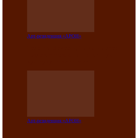
Арт-резиденция «АРОН»
Таланты Хакасии, Тывы и Алтая
представят свою национальную
культуру на фестивале…
Арт-резиденция «АРОН»
Арт-резиденция «АРОН» приглашает