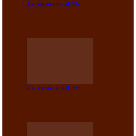
Арт-резиденция «АРОН»
Вокальная студия «Арон» приглашает
на премьерный концерт солистки
Елены Кызласовой
Арт-резиденция «АРОН»
Единство народов Саяно-Алтая: Гала-
концерт завершил Межрегиональный
фестиваль «Голос кочевника»