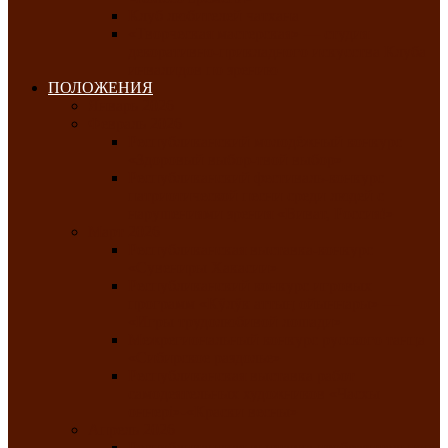
Клуб любителей чатхана
«Творческая мастерская» — студия
декоративно-прикладного искусства Клуба
инвалидов по зрению
ПОЛОЖЕНИЯ
Январь 2026
Февраль 2026
Республиканский молодёжный конкурс
«Здоровый выбор-твой выбор»
Республиканский фестиваль-конкурс
патриотической песни среди людей с
нарушениями зрения «Виват, Россия!»
Март 2026
Республиканская выставка-конкурс
«Сувениры Хакасии»
Республиканский конкурс игровых
программ «Кӱлӱк аттыӊ ойыннары» —
«Игры трудолюбивой лошади»
Межрегиональный конкурс русского танца
«Сибирское раздолье»
Республиканская выставка работ
самодеятельных художников «Часхы
оннерi»-«Краски весны»
Апрель 2026
Республиканская выставка изобразительного