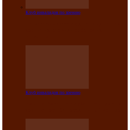
Клуб инвалидов по зрению
На мастер‑классе люди с нарушениями
зрения изготовили бабочек из
синельной…
Клуб инвалидов по зрению
Ко Дню России в Клубе инвалидов по
зрению прошёл праздничный концерт