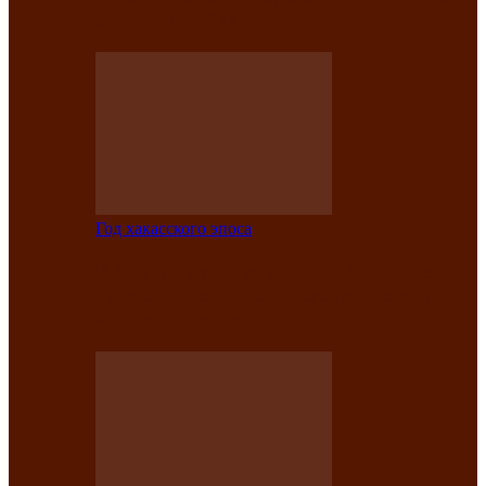
саӊнары-2021»
Год хакасского эпоса
В Центре культуры имени Кадышева
подвели итоги творческого проекта
«Вечера эпосов…