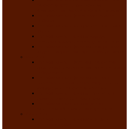
творчества детей ограниченными
возможностями здоровья «Мы всё можем!»
Республиканский фотоконкурс «Салют
Победы»
Республиканский конкурс чтецов «Поэзия
души»
Республиканский конкурс народно-
певческих коллективов «Родные напевы»
Республиканский фестиваль юмора среди
людей с нарушениями зрения «Море смеха»
Май 2026
Республиканский фестиваль творчества
среди людей с нарушениями зрения «Народу
победителю»
Республиканский фестиваль-конкурс
носителей и исполнителей традиционного
музыкального творчества «Айтыс»
Республиканский конкурс героических
сказаний имени С.П. Кадышева
Республиканский конкурс детского
творчества «Вот какое наше детство!»
Июнь 2026
Республиканский конкурс «Чайлаг»-
«Летняя усадьба»