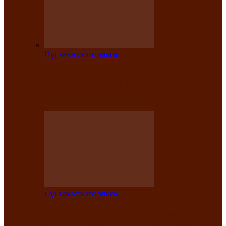
Год хакасского эпоса
Центру культуры и народного
творчества имени Кадышева присвоен
статус «национальный»
Год хакасского эпоса
В Хакасии определили лучших
исполнителей авторской песни «Хысхы