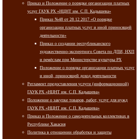
Приказ и Положение о порядке организации платных
услуг ГАУК РХ «НЦНТ им. С.П. Кадышева»
Приказ №48 от 28.12.2017 «О порядке
организации платных услуг и иной приносящей
деятельности»
Приказ о создании республиканского
художественно-экспертного Совета по ДПИ, НХП
и ремёслам при Министерстве культуры РХ
Положение о порядке организации платных услуг
и иной, приносящей доход деятельности
Регламент предоставления услуги (информационной)
ГАУК РХ «НЦНТ им. С.П. Кадышева»
Положение о закупке товаров, работ, услуг для нужд
ГАУК РХ «НЦНТ им. С.П. Кадышева»
Приказ и Положение о самодеятельных коллективах в
Республике Хакасия
Политика в отношении обработки и защиты