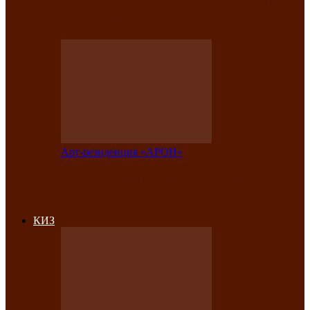
на праздничный концерт в честь Дня
рождения
Арт-резиденция «АРОН»
Фестиваль «Голос кочевника» вновь
объединит народы Саяно-Алтая
КИЗ