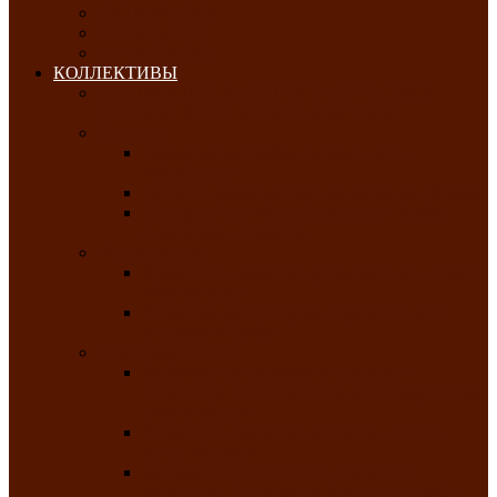
ОКТЯБРЬ-2026
НОЯБРЬ-2026
ДЕКАБРЬ-2026
КОЛЛЕКТИВЫ
РАСПИСАНИЕ ЗАНЯТИЙ ТВОРЧЕСКИХ
КОЛЛЕКТИВОВ НА 2025-2026 ГОДЫ
Хоровые
Народный ансамбль русской песни
«Медуница»
Русский народный хор им. Михаила Шрамко
Народный хор «Родные напевы» Клуба
инвалидов по зрению
Фольклорные
Хакасский народный фольклорный ансамбль
«Чон коглерi»
Хакасская фольклорная студия тахпахчи —
ансамбль «Хағба»
Хореографические
Заслуженный коллектив народного
творчества России детская хореографическая
студия «Айас»
Хакасский народный ансамбль песни и
танца «Жарки»
Заслуженный коллектив народного
творчества Республики Хакасия ансамбль