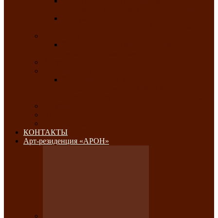
Республиканский конкурс национального
костюма «Алтын чазы»-«Золотая степь»
Республиканский конкурс на лучший
традиционный напиток «Айран пайы»
Июль 2026
Республиканский фестиваль семейного
творчества «Ромашка»
Август 2026
Сентябрь 2026
Республиканская выставка по
изобразительному и ДПИ, НХР и
фотоискусству «Традиции и современность»
Октябрь 2026
Ноябрь 2026
Декабрь 2026
КОНТАКТЫ
Арт-резиденция «АРОН»