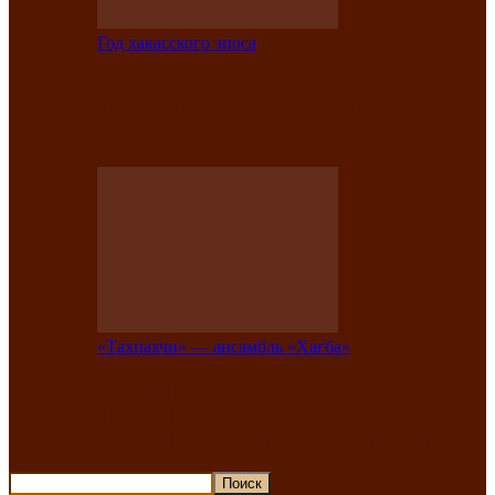
Год хакасского эпоса
В Хакасии состоится конкурс детской
национальной эстрадной песни «Час
ханат»
«Тахпахчи» — ансамбль «Хағба»
Известные тахпахчи Хакасии
приглашают на концерт любителей
традиционного народного тахпаха