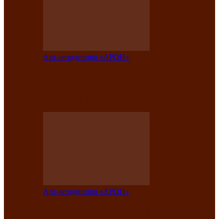
Арт-резиденция «АРОН»
Таланты Хакасии, Тывы и Алтая
представят свою национальную
культуру на фестивале…
Арт-резиденция «АРОН»
Арт-резиденция «АРОН» приглашает