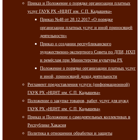
Приказ и Положение о порядке организации платных
услуг ГАУК РХ «НЦНТ им. С.П. Кадышева»
Приказ №48 от 28.12.2017 «О порядке
организации платных услуг и иной приносящей
деятельности»
Приказ о создании республиканского
художественно-экспертного Совета по ДПИ, НХП
и ремёслам при Министерстве культуры РХ
Положение о порядке организации платных услуг
и иной, приносящей доход деятельности
Регламент предоставления услуги (информационной)
ГАУК РХ «НЦНТ им. С.П. Кадышева»
Положение о закупке товаров, работ, услуг для нужд
ГАУК РХ «НЦНТ им. С.П. Кадышева»
Приказ и Положение о самодеятельных коллективах в
Республике Хакасия
Политика в отношении обработки и защиты