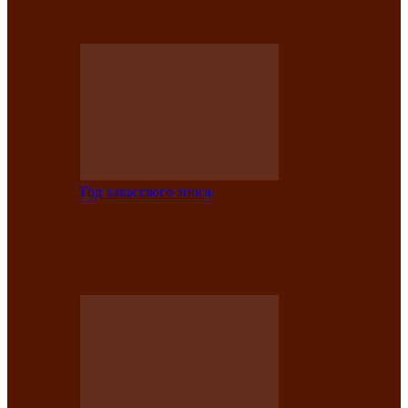
саӊнары-2021»
Год хакасского эпоса
В Центре культуры имени Кадышева
подвели итоги творческого проекта
«Вечера эпосов…