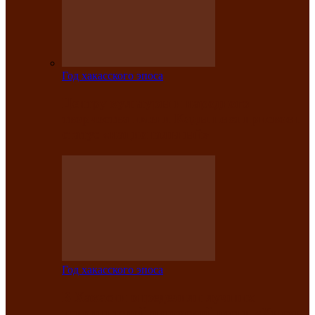
Год хакасского эпоса
Центру культуры и народного
творчества имени Кадышева присвоен
статус «национальный»
Год хакасского эпоса
В Хакасии определили лучших
исполнителей авторской песни «Хысхы