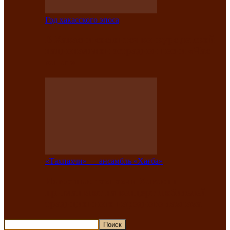
Год хакасского эпоса
В Хакасии состоится конкурс детской
национальной эстрадной песни «Час
ханат»
«Тахпахчи» — ансамбль «Хағба»
Известные тахпахчи Хакасии
приглашают на концерт любителей
традиционного народного тахпаха