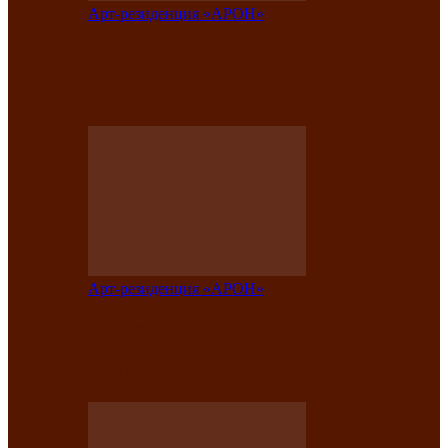
Арт-резиденция «АРОН»
Вокальная студия «Арон» приглашает
на премьерный концерт солистки
Елены Кызласовой
Арт-резиденция «АРОН»
Единство народов Саяно-Алтая: Гала-
концерт завершил Межрегиональный
фестиваль «Голос кочевника»