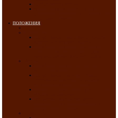
Клуб любителей чатхана
«Творческая мастерская» — студия
декоративно-прикладного искусства Клуба
инвалидов по зрению
ПОЛОЖЕНИЯ
Январь 2026
Февраль 2026
Республиканский молодёжный конкурс
«Здоровый выбор-твой выбор»
Республиканский фестиваль-конкурс
патриотической песни среди людей с
нарушениями зрения «Виват, Россия!»
Март 2026
Республиканская выставка-конкурс
«Сувениры Хакасии»
Республиканский конкурс игровых
программ «Кӱлӱк аттыӊ ойыннары» —
«Игры трудолюбивой лошади»
Межрегиональный конкурс русского танца
«Сибирское раздолье»
Республиканская выставка работ
самодеятельных художников «Часхы
оннерi»-«Краски весны»
Апрель 2026
Республиканская выставка изобразительного