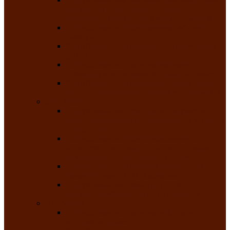
творчества детей ограниченными
возможностями здоровья «Мы всё можем!»
Республиканский фотоконкурс «Салют
Победы»
Республиканский конкурс чтецов «Поэзия
души»
Республиканский конкурс народно-
певческих коллективов «Родные напевы»
Республиканский фестиваль юмора среди
людей с нарушениями зрения «Море смеха»
Май 2026
Республиканский фестиваль творчества
среди людей с нарушениями зрения «Народу
победителю»
Республиканский фестиваль-конкурс
носителей и исполнителей традиционного
музыкального творчества «Айтыс»
Республиканский конкурс героических
сказаний имени С.П. Кадышева
Республиканский конкурс детского
творчества «Вот какое наше детство!»
Июнь 2026
Республиканский конкурс «Чайлаг»-
«Летняя усадьба»