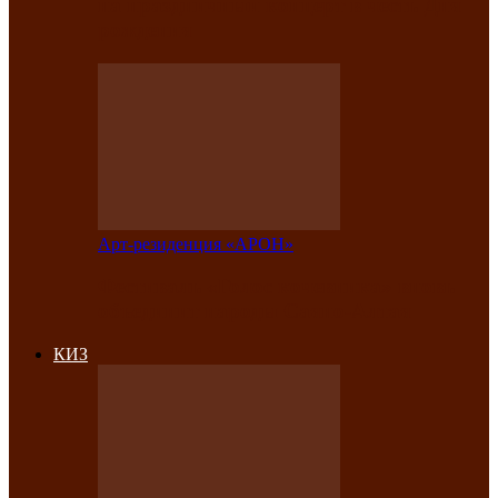
на праздничный концерт в честь Дня
рождения
Арт-резиденция «АРОН»
Фестиваль «Голос кочевника» вновь
объединит народы Саяно-Алтая
КИЗ