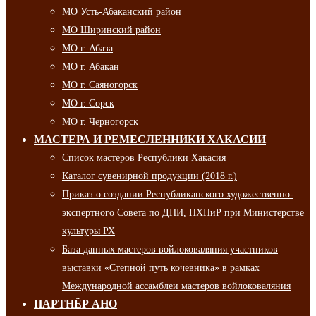
МО Усть-Абаканский район
МО Ширинский район
МО г. Абаза
МО г. Абакан
МО г. Саяногорск
МО г. Сорск
МО г. Черногорск
МАСТЕРА И РЕМЕСЛЕННИКИ ХАКАСИИ
Список мастеров Республики Хакасия
Каталог сувенирной продукции (2018 г.)
Приказ о создании Республиканского художественно-
экспертного Совета по ДПИ, НХПиР при Министерстве
культуры РХ
База данных мастеров войлоковаляния участников
выставки «Степной путь кочевника» в рамках
Международной ассамблеи мастеров войлоковаляния
ПАРТНЁР АНО