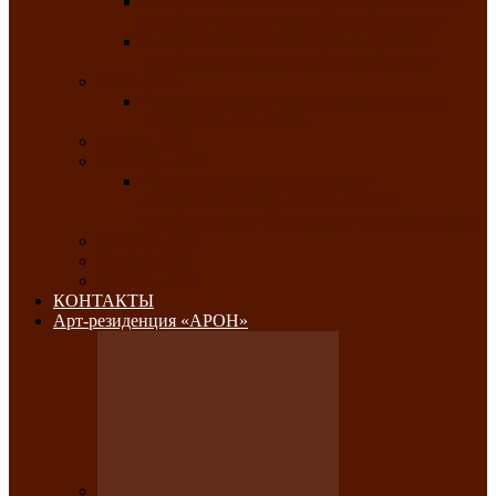
Республиканский конкурс национального
костюма «Алтын чазы»-«Золотая степь»
Республиканский конкурс на лучший
традиционный напиток «Айран пайы»
Июль 2026
Республиканский фестиваль семейного
творчества «Ромашка»
Август 2026
Сентябрь 2026
Республиканская выставка по
изобразительному и ДПИ, НХР и
фотоискусству «Традиции и современность»
Октябрь 2026
Ноябрь 2026
Декабрь 2026
КОНТАКТЫ
Арт-резиденция «АРОН»