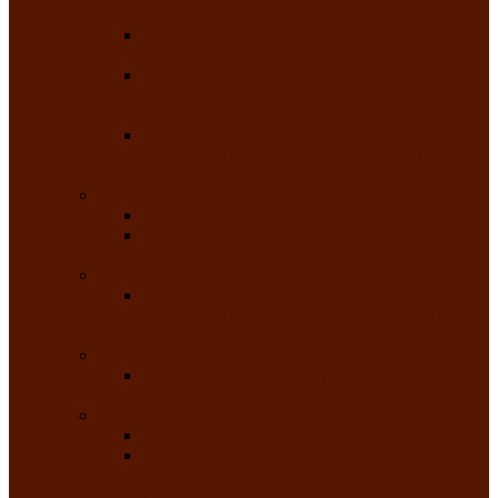
народного танца «Саяночка»
Образцовый ансамбль бального танца
«Тарина»
Заслуженный коллектив народного
творчества Российской Федерации
танцевальная студия «Ынархас»
Заслуженный коллектив народного
творчества России детская эстрадная студия
«Час ханат»
Театральные
Народный театр юного зрителя
Народная театральная студия «Горячие
сердца» Клуба инвалидов по зрению
Театр моды
Заслуженный коллектив народного
творчества Республики Хакасия театр моды
«Алтыр»
Эстрадные
Хакасская народная эстрадная группа
«Хайджи»
Любительские объединения
Республиканский фотоклуб «Саяны»
Любительское объединение по
традиционной культуре «Арба хоор» —
«Колесо времени»