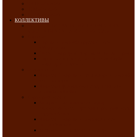
ОКТЯБРЬ-2026
НОЯБРЬ-2026
ДЕКАБРЬ-2026
КОЛЛЕКТИВЫ
РАСПИСАНИЕ ЗАНЯТИЙ ТВОРЧЕСКИХ
КОЛЛЕКТИВОВ НА 2025-2026 ГОДЫ
Хоровые
Народный ансамбль русской песни
«Медуница»
Русский народный хор им. Михаила Шрамко
Народный хор «Родные напевы» Клуба
инвалидов по зрению
Фольклорные
Хакасский народный фольклорный ансамбль
«Чон коглерi»
Хакасская фольклорная студия тахпахчи —
ансамбль «Хағба»
Хореографические
Заслуженный коллектив народного
творчества России детская хореографическая
студия «Айас»
Хакасский народный ансамбль песни и
танца «Жарки»
Заслуженный коллектив народного
творчества Республики Хакасия ансамбль