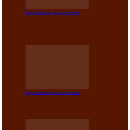
Клуб инвалидов по зрению
На мастер‑классе люди с нарушениями
зрения изготовили бабочек из
синельной…
Клуб инвалидов по зрению
Ко Дню России в Клубе инвалидов по
зрению прошёл праздничный концерт