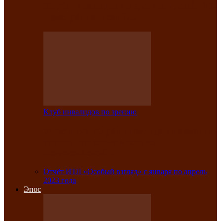
Клубе инвалидов по зрению прошёл 13-
й республиканский…
Клуб инвалидов по зрению
Участники Клуба инвалидов по зрению
заняли призовые места во
Всероссийской…
Отчёт ИТЛ «Особый взгляд» с января по апрель
2023 года
Эпос