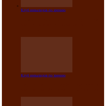
Клуб инвалидов по зрению
На мастер‑классе люди с нарушениями
зрения изготовили бабочек из
синельной…
Клуб инвалидов по зрению
Ко Дню России в Клубе инвалидов по
зрению прошёл праздничный концерт