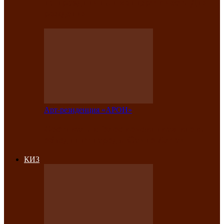
на праздничный концерт в честь Дня
рождения
Арт-резиденция «АРОН»
Фестиваль «Голос кочевника» вновь
объединит народы Саяно-Алтая
КИЗ