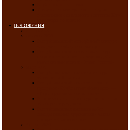
Клуб любителей чатхана
«Творческая мастерская» — студия
декоративно-прикладного искусства Клуба
инвалидов по зрению
ПОЛОЖЕНИЯ
Январь 2026
Февраль 2026
Республиканский молодёжный конкурс
«Здоровый выбор-твой выбор»
Республиканский фестиваль-конкурс
патриотической песни среди людей с
нарушениями зрения «Виват, Россия!»
Март 2026
Республиканская выставка-конкурс
«Сувениры Хакасии»
Республиканский конкурс игровых
программ «Кӱлӱк аттыӊ ойыннары» —
«Игры трудолюбивой лошади»
Межрегиональный конкурс русского танца
«Сибирское раздолье»
Республиканская выставка работ
самодеятельных художников «Часхы
оннерi»-«Краски весны»
Апрель 2026
Республиканская выставка изобразительного