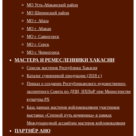
МО Усть-Абаканский район
МО Ширинский район
МО г. Абаза
МО г. Абакан
МО г. Саяногорск
МО г. Сорск
МО г. Черногорск
МАСТЕРА И РЕМЕСЛЕННИКИ ХАКАСИИ
Список мастеров Республики Хакасия
Каталог сувенирной продукции (2018 г.)
Приказ о создании Республиканского художественно-
экспертного Совета по ДПИ, НХПиР при Министерстве
культуры РХ
База данных мастеров войлоковаляния участников
выставки «Степной путь кочевника» в рамках
Международной ассамблеи мастеров войлоковаляния
ПАРТНЁР АНО