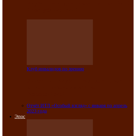
Клубе инвалидов по зрению прошёл 13-
й республиканский…
Клуб инвалидов по зрению
Участники Клуба инвалидов по зрению
заняли призовые места во
Всероссийской…
Отчёт ИТЛ «Особый взгляд» с января по апрель
2023 года
Эпос