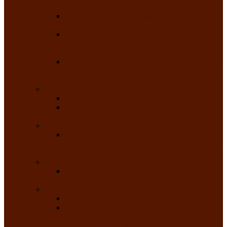
народного танца «Саяночка»
Образцовый ансамбль бального танца
«Тарина»
Заслуженный коллектив народного
творчества Российской Федерации
танцевальная студия «Ынархас»
Заслуженный коллектив народного
творчества России детская эстрадная студия
«Час ханат»
Театральные
Народный театр юного зрителя
Народная театральная студия «Горячие
сердца» Клуба инвалидов по зрению
Театр моды
Заслуженный коллектив народного
творчества Республики Хакасия театр моды
«Алтыр»
Эстрадные
Хакасская народная эстрадная группа
«Хайджи»
Любительские объединения
Республиканский фотоклуб «Саяны»
Любительское объединение по
традиционной культуре «Арба хоор» —
«Колесо времени»