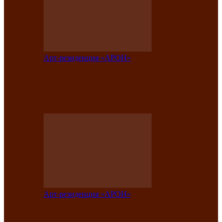
Арт-резиденция «АРОН»
Таланты Хакасии, Тывы и Алтая
представят свою национальную
культуру на фестивале…
Арт-резиденция «АРОН»
Арт-резиденция «АРОН» приглашает