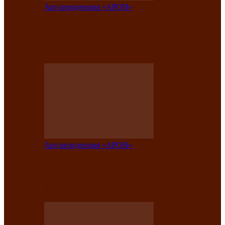
Арт-резиденция «АРОН»
Вокальная студия «Арон» приглашает
на премьерный концерт солистки
Елены Кызласовой
Арт-резиденция «АРОН»
Единство народов Саяно-Алтая: Гала-
концерт завершил Межрегиональный
фестиваль «Голос кочевника»