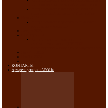
Республиканский конкурс национального
костюма «Алтын чазы»-«Золотая степь»
Республиканский конкурс на лучший
традиционный напиток «Айран пайы»
Июль 2026
Республиканский фестиваль семейного
творчества «Ромашка»
Август 2026
Сентябрь 2026
Республиканская выставка по
изобразительному и ДПИ, НХР и
фотоискусству «Традиции и современность»
Октябрь 2026
Ноябрь 2026
Декабрь 2026
КОНТАКТЫ
Арт-резиденция «АРОН»