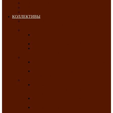
ОКТЯБРЬ-2026
НОЯБРЬ-2026
ДЕКАБРЬ-2026
КОЛЛЕКТИВЫ
РАСПИСАНИЕ ЗАНЯТИЙ ТВОРЧЕСКИХ
КОЛЛЕКТИВОВ НА 2025-2026 ГОДЫ
Хоровые
Народный ансамбль русской песни
«Медуница»
Русский народный хор им. Михаила Шрамко
Народный хор «Родные напевы» Клуба
инвалидов по зрению
Фольклорные
Хакасский народный фольклорный ансамбль
«Чон коглерi»
Хакасская фольклорная студия тахпахчи —
ансамбль «Хағба»
Хореографические
Заслуженный коллектив народного
творчества России детская хореографическая
студия «Айас»
Хакасский народный ансамбль песни и
танца «Жарки»
Заслуженный коллектив народного
творчества Республики Хакасия ансамбль