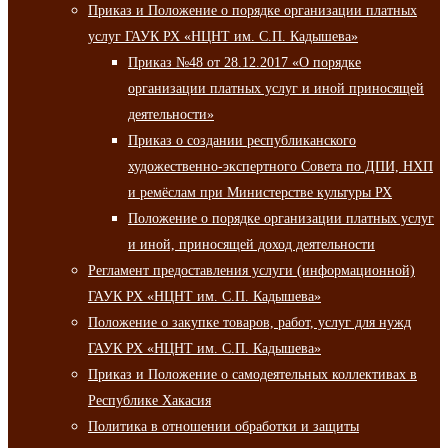
Приказ и Положение о порядке организации платных
услуг ГАУК РХ «НЦНТ им. С.П. Кадышева»
Приказ №48 от 28.12.2017 «О порядке
организации платных услуг и иной приносящей
деятельности»
Приказ о создании республиканского
художественно-экспертного Совета по ДПИ, НХП
и ремёслам при Министерстве культуры РХ
Положение о порядке организации платных услуг
и иной, приносящей доход деятельности
Регламент предоставления услуги (информационной)
ГАУК РХ «НЦНТ им. С.П. Кадышева»
Положение о закупке товаров, работ, услуг для нужд
ГАУК РХ «НЦНТ им. С.П. Кадышева»
Приказ и Положение о самодеятельных коллективах в
Республике Хакасия
Политика в отношении обработки и защиты