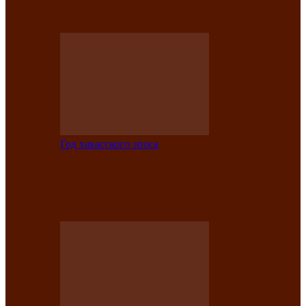
саӊнары-2021»
Год хакасского эпоса
В Центре культуры имени Кадышева
подвели итоги творческого проекта
«Вечера эпосов…