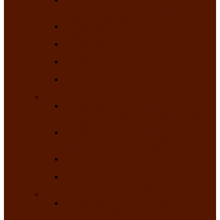
творчества детей ограниченными
возможностями здоровья «Мы всё можем!»
Республиканский фотоконкурс «Салют
Победы»
Республиканский конкурс чтецов «Поэзия
души»
Республиканский конкурс народно-
певческих коллективов «Родные напевы»
Республиканский фестиваль юмора среди
людей с нарушениями зрения «Море смеха»
Май 2026
Республиканский фестиваль творчества
среди людей с нарушениями зрения «Народу
победителю»
Республиканский фестиваль-конкурс
носителей и исполнителей традиционного
музыкального творчества «Айтыс»
Республиканский конкурс героических
сказаний имени С.П. Кадышева
Республиканский конкурс детского
творчества «Вот какое наше детство!»
Июнь 2026
Республиканский конкурс «Чайлаг»-
«Летняя усадьба»