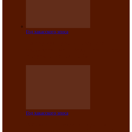
Год хакасского эпоса
Центру культуры и народного
творчества имени Кадышева присвоен
статус «национальный»
Год хакасского эпоса
В Хакасии определили лучших
исполнителей авторской песни «Хысхы