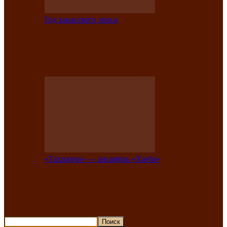
Год хакасского эпоса
В Хакасии состоится конкурс детской
национальной эстрадной песни «Час
ханат»
«Тахпахчи» — ансамбль «Хағба»
Известные тахпахчи Хакасии
приглашают на концерт любителей
традиционного народного тахпаха