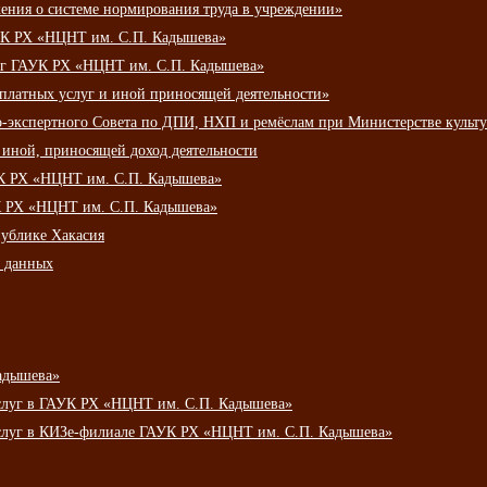
ения о системе нормирования труда в учреждении»
К РХ «НЦНТ им. С.П. Кадышева»
луг ГАУК РХ «НЦНТ им. С.П. Кадышева»
 платных услуг и иной приносящей деятельности»
о-экспертного Совета по ДПИ, НХП и ремёслам при Министерстве культ
 иной, приносящей доход деятельности
УК РХ «НЦНТ им. С.П. Кадышева»
УК РХ «НЦНТ им. С.П. Кадышева»
публике Хакасия
х данных
адышева»
услуг в ГАУК РХ «НЦНТ им. С.П. Кадышева»
услуг в КИЗе-филиале ГАУК РХ «НЦНТ им. С.П. Кадышева»