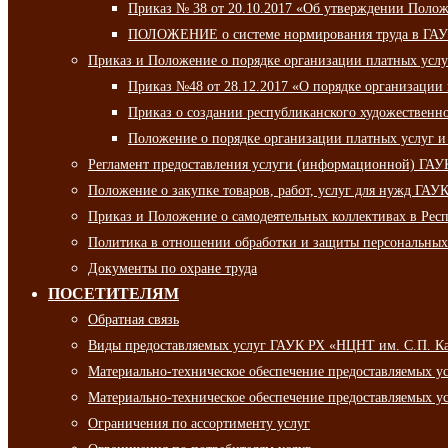
Приказ № 38 от 20.10.2017 «Об утверждении Полож
ПОЛОЖЕНИЕ о системе нормирования труда в ГАУ
Приказ и Положение о порядке организации платных ус
Приказ №48 от 28.12.2017 «О порядке организации
Приказ о создании республиканского художественн
Положение о порядке организации платных услуг и
Регламент предоставления услуги (информационной) ГА
Положение о закупке товаров, работ, услуг для нужд ГА
Приказ и Положение о самодеятельных коллективах в Рес
Политика в отношении обработки и защиты персональны
Документы по охране труда
ПОСЕТИТЕЛЯМ
Обратная связь
Виды предоставляемых услуг ГАУК РХ «НЦНТ им. С.П. К
Материально-техническое обеспечение предоставляемых 
Материально-техническое обеспечение предоставляемых 
Ограничения по ассортименту услуг