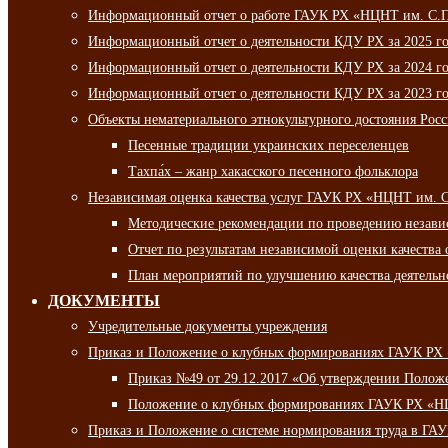
Информационный отчет о работе ГАУК РХ «НЦНТ им. С.П.
Информационный отчет о деятельности КДУ РХ за 2025 г
Информационный отчет о деятельности КДУ РХ за 2024 г
Информационный отчет о деятельности КДУ РХ за 2023 г
Объекты нематериального этнокультурного достояния Рос
Песенные традиции украинских переселенцев
Тахпа́х – жанр хакасского песенного фольклора
Независимая оценка качества услуг ГАУК РХ «НЦНТ им. 
Методические рекомендации по проведению независи
Отчет по результатам независимой оценки качества 
План мероприятий по улучшению качества деятельно
ДОКУМЕНТЫ
Учредительные документы учреждения
Приказ и Положение о клубных формированиях ГАУК РХ
Приказ №49 от 29.12.2017 «Об утверждении Полож
Положение о клубных формированиях ГАУК РХ «Н
Приказ и Положение о системе нормирования труда в Г