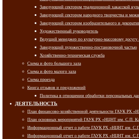
Заведующий сектором традиционной хакасской кул
Заведующий сектором народного творчества и межн
Заведующий сектором изобразительного и декорати
Художественный руководитель
Ведущий менеджер по культурно-массовому досугу 
Заведующий художественно-постановочной частью
Хозяйственно-техническая служба
Схема и фото большого зала
Схема и фото малого зала
Схема проезда
Книга отзывов и предложений
Политика в отношении обработки персональных да
ДЕЯТЕЛЬНОСТЬ
План финансово-хозяйственной деятельности ГАУК РХ «
План основных мероприятий ГАУК РХ «НЦНТ им. С.П. Ка
Информационный отчет о работе ГАУК РХ «НЦНТ им. С.П.
Информационный отчет о работе ГАУК РХ «НЦНТ им. С.П.