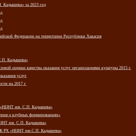
 Кадышева» за 2023 год
од
од
од
сийской Федерации на территории Республики Хакасия
С.П. Кадышева»
мой оценки качества оказания услуг организациями культуры 2015 г.
оказания услуг
сти на 2017 г.
 «НЦНТ им. С.П. Кадышева»
ения о клубных формированиях»
ЦНТ им. С.П. Кадышева»
АУК РХ «НЦНТ им.С.П. Кадышева»