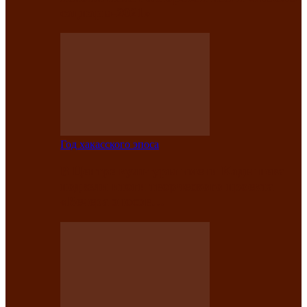
саӊнары-2021»
Год хакасского эпоса
В Центре культуры имени Кадышева
подвели итоги творческого проекта
«Вечера эпосов…