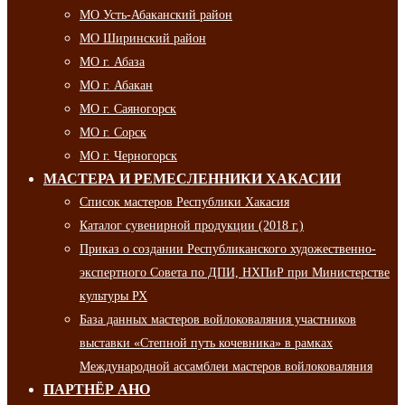
МО Усть-Абаканский район
МО Ширинский район
МО г. Абаза
МО г. Абакан
МО г. Саяногорск
МО г. Сорск
МО г. Черногорск
МАСТЕРА И РЕМЕСЛЕННИКИ ХАКАСИИ
Список мастеров Республики Хакасия
Каталог сувенирной продукции (2018 г.)
Приказ о создании Республиканского художественно-
экспертного Совета по ДПИ, НХПиР при Министерстве
культуры РХ
База данных мастеров войлоковаляния участников
выставки «Степной путь кочевника» в рамках
Международной ассамблеи мастеров войлоковаляния
ПАРТНЁР АНО