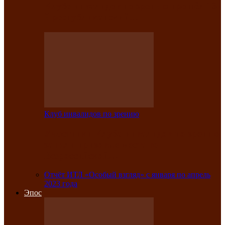
Клубе инвалидов по зрению прошёл 13-
й республиканский…
Клуб инвалидов по зрению
Участники Клуба инвалидов по зрению
заняли призовые места во
Всероссийской…
Отчёт ИТЛ «Особый взгляд» с января по апрель
2023 года
Эпос