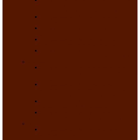
творчества детей ограниченными
возможностями здоровья «Мы всё можем!»
Республиканский фотоконкурс «Салют
Победы»
Республиканский конкурс чтецов «Поэзия
души»
Республиканский конкурс народно-
певческих коллективов «Родные напевы»
Республиканский фестиваль юмора среди
людей с нарушениями зрения «Море смеха»
Май 2026
Республиканский фестиваль творчества
среди людей с нарушениями зрения «Народу
победителю»
Республиканский фестиваль-конкурс
носителей и исполнителей традиционного
музыкального творчества «Айтыс»
Республиканский конкурс героических
сказаний имени С.П. Кадышева
Республиканский конкурс детского
творчества «Вот какое наше детство!»
Июнь 2026
Республиканский конкурс «Чайлаг»-
«Летняя усадьба»