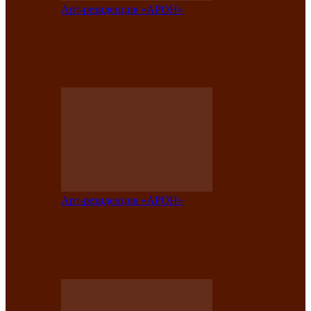
Арт-резиденция «АРОН»
Вокальная студия «Арон» приглашает
на премьерный концерт солистки
Елены Кызласовой
Арт-резиденция «АРОН»
Единство народов Саяно-Алтая: Гала-
концерт завершил Межрегиональный
фестиваль «Голос кочевника»