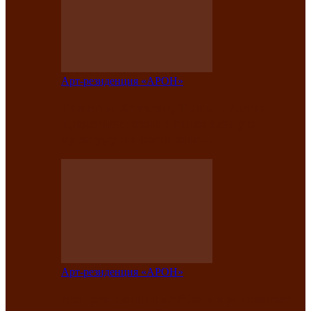
Арт-резиденция «АРОН»
Таланты Хакасии, Тывы и Алтая
представят свою национальную
культуру на фестивале…
Арт-резиденция «АРОН»
Арт-резиденция «АРОН» приглашает