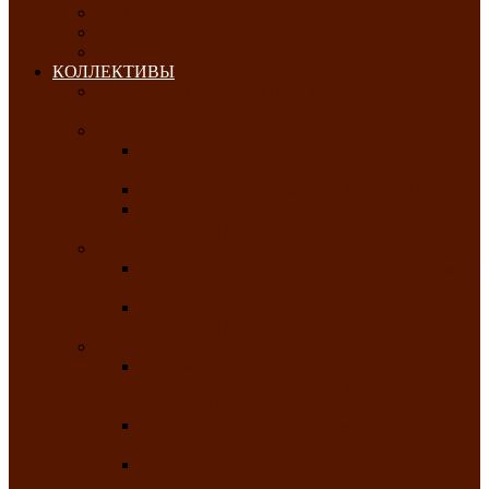
ОКТЯБРЬ-2026
НОЯБРЬ-2026
ДЕКАБРЬ-2026
КОЛЛЕКТИВЫ
РАСПИСАНИЕ ЗАНЯТИЙ ТВОРЧЕСКИХ
КОЛЛЕКТИВОВ НА 2025-2026 ГОДЫ
Хоровые
Народный ансамбль русской песни
«Медуница»
Русский народный хор им. Михаила Шрамко
Народный хор «Родные напевы» Клуба
инвалидов по зрению
Фольклорные
Хакасский народный фольклорный ансамбль
«Чон коглерi»
Хакасская фольклорная студия тахпахчи —
ансамбль «Хағба»
Хореографические
Заслуженный коллектив народного
творчества России детская хореографическая
студия «Айас»
Хакасский народный ансамбль песни и
танца «Жарки»
Заслуженный коллектив народного
творчества Республики Хакасия ансамбль