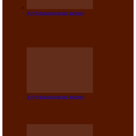
Клуб инвалидов по зрению
На мастер‑классе люди с нарушениями
зрения изготовили бабочек из
синельной…
Клуб инвалидов по зрению
Ко Дню России в Клубе инвалидов по
зрению прошёл праздничный концерт