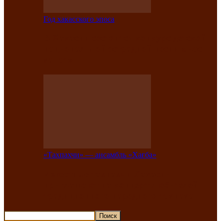
Год хакасского эпоса
В Хакасии состоится конкурс детской
национальной эстрадной песни «Час
ханат»
«Тахпахчи» — ансамбль «Хағба»
Известные тахпахчи Хакасии
приглашают на концерт любителей
традиционного народного тахпаха