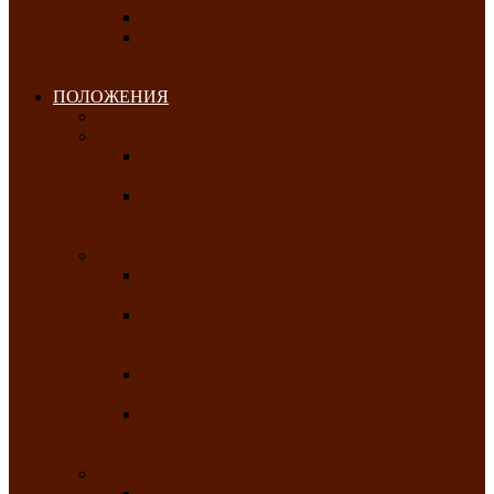
Клуб любителей чатхана
«Творческая мастерская» — студия
декоративно-прикладного искусства Клуба
инвалидов по зрению
ПОЛОЖЕНИЯ
Январь 2026
Февраль 2026
Республиканский молодёжный конкурс
«Здоровый выбор-твой выбор»
Республиканский фестиваль-конкурс
патриотической песни среди людей с
нарушениями зрения «Виват, Россия!»
Март 2026
Республиканская выставка-конкурс
«Сувениры Хакасии»
Республиканский конкурс игровых
программ «Кӱлӱк аттыӊ ойыннары» —
«Игры трудолюбивой лошади»
Межрегиональный конкурс русского танца
«Сибирское раздолье»
Республиканская выставка работ
самодеятельных художников «Часхы
оннерi»-«Краски весны»
Апрель 2026
Республиканская выставка изобразительного