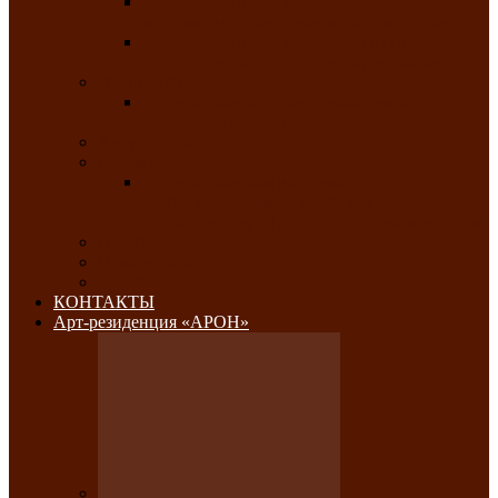
Республиканский конкурс национального
костюма «Алтын чазы»-«Золотая степь»
Республиканский конкурс на лучший
традиционный напиток «Айран пайы»
Июль 2026
Республиканский фестиваль семейного
творчества «Ромашка»
Август 2026
Сентябрь 2026
Республиканская выставка по
изобразительному и ДПИ, НХР и
фотоискусству «Традиции и современность»
Октябрь 2026
Ноябрь 2026
Декабрь 2026
КОНТАКТЫ
Арт-резиденция «АРОН»