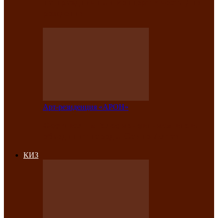
на праздничный концерт в честь Дня
рождения
Арт-резиденция «АРОН»
Фестиваль «Голос кочевника» вновь
объединит народы Саяно-Алтая
КИЗ