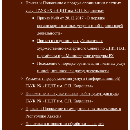
Приказ и Положение о порядке организации платных
услуг ГАУК РХ «НЦНТ им. С.П. Кадышева»
Приказ №48 от 28.12.2017 «О порядке
организации платных услуг и иной приносящей
деятельности»
Приказ о создании республиканского
художественно-экспертного Совета по ДПИ, НХП
и ремёслам при Министерстве культуры РХ
Положение о порядке организации платных услуг
и иной, приносящей доход деятельности
Регламент предоставления услуги (информационной)
ГАУК РХ «НЦНТ им. С.П. Кадышева»
Положение о закупке товаров, работ, услуг для нужд
ГАУК РХ «НЦНТ им. С.П. Кадышева»
Приказ и Положение о самодеятельных коллективах в
Республике Хакасия
Политика в отношении обработки и защиты