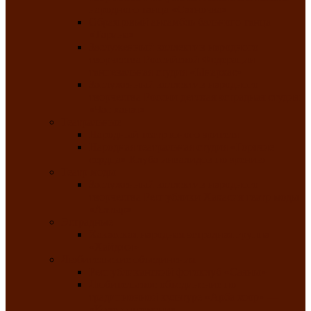
народного танца «Саяночка»
Образцовый ансамбль бального танца
«Тарина»
Заслуженный коллектив народного
творчества Российской Федерации
танцевальная студия «Ынархас»
Заслуженный коллектив народного
творчества России детская эстрадная студия
«Час ханат»
Театральные
Народный театр юного зрителя
Народная театральная студия «Горячие
сердца» Клуба инвалидов по зрению
Театр моды
Заслуженный коллектив народного
творчества Республики Хакасия театр моды
«Алтыр»
Эстрадные
Хакасская народная эстрадная группа
«Хайджи»
Любительские объединения
Республиканский фотоклуб «Саяны»
Любительское объединение по
традиционной культуре «Арба хоор» —
«Колесо времени»