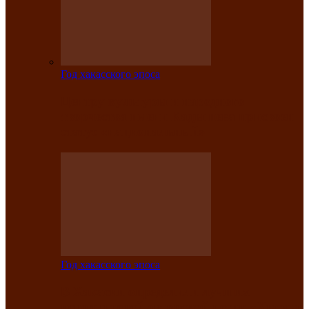
Год хакасского эпоса
Центру культуры и народного
творчества имени Кадышева присвоен
статус «национальный»
Год хакасского эпоса
В Хакасии определили лучших
исполнителей авторской песни «Хысхы