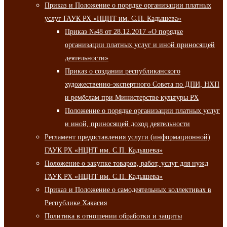
Приказ и Положение о порядке организации платных
услуг ГАУК РХ «НЦНТ им. С.П. Кадышева»
Приказ №48 от 28.12.2017 «О порядке
организации платных услуг и иной приносящей
деятельности»
Приказ о создании республиканского
художественно-экспертного Совета по ДПИ, НХП
и ремёслам при Министерстве культуры РХ
Положение о порядке организации платных услуг
и иной, приносящей доход деятельности
Регламент предоставления услуги (информационной)
ГАУК РХ «НЦНТ им. С.П. Кадышева»
Положение о закупке товаров, работ, услуг для нужд
ГАУК РХ «НЦНТ им. С.П. Кадышева»
Приказ и Положение о самодеятельных коллективах в
Республике Хакасия
Политика в отношении обработки и защиты