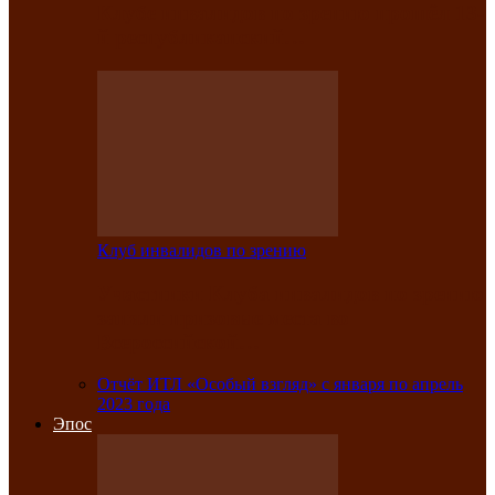
Клубе инвалидов по зрению прошёл 13-
й республиканский…
Клуб инвалидов по зрению
Участники Клуба инвалидов по зрению
заняли призовые места во
Всероссийской…
Отчёт ИТЛ «Особый взгляд» с января по апрель
2023 года
Эпос