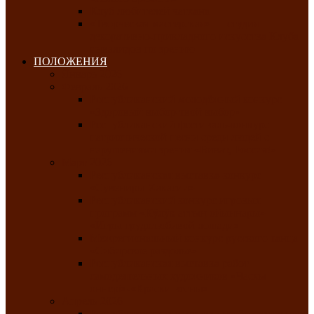
Клуб любителей чатхана
«Творческая мастерская» — студия
декоративно-прикладного искусства Клуба
инвалидов по зрению
ПОЛОЖЕНИЯ
Январь 2026
Февраль 2026
Республиканский молодёжный конкурс
«Здоровый выбор-твой выбор»
Республиканский фестиваль-конкурс
патриотической песни среди людей с
нарушениями зрения «Виват, Россия!»
Март 2026
Республиканская выставка-конкурс
«Сувениры Хакасии»
Республиканский конкурс игровых
программ «Кӱлӱк аттыӊ ойыннары» —
«Игры трудолюбивой лошади»
Межрегиональный конкурс русского танца
«Сибирское раздолье»
Республиканская выставка работ
самодеятельных художников «Часхы
оннерi»-«Краски весны»
Апрель 2026
Республиканская выставка изобразительного