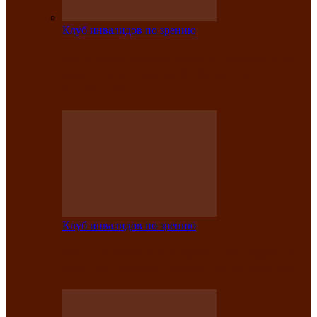
Клуб инвалидов по зрению
На мастер‑классе люди с нарушениями
зрения изготовили бабочек из
синельной…
Клуб инвалидов по зрению
Ко Дню России в Клубе инвалидов по
зрению прошёл праздничный концерт