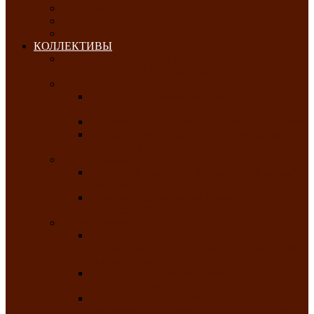
ОКТЯБРЬ-2026
НОЯБРЬ-2026
ДЕКАБРЬ-2026
КОЛЛЕКТИВЫ
РАСПИСАНИЕ ЗАНЯТИЙ ТВОРЧЕСКИХ
КОЛЛЕКТИВОВ НА 2025-2026 ГОДЫ
Хоровые
Народный ансамбль русской песни
«Медуница»
Русский народный хор им. Михаила Шрамко
Народный хор «Родные напевы» Клуба
инвалидов по зрению
Фольклорные
Хакасский народный фольклорный ансамбль
«Чон коглерi»
Хакасская фольклорная студия тахпахчи —
ансамбль «Хағба»
Хореографические
Заслуженный коллектив народного
творчества России детская хореографическая
студия «Айас»
Хакасский народный ансамбль песни и
танца «Жарки»
Заслуженный коллектив народного
творчества Республики Хакасия ансамбль