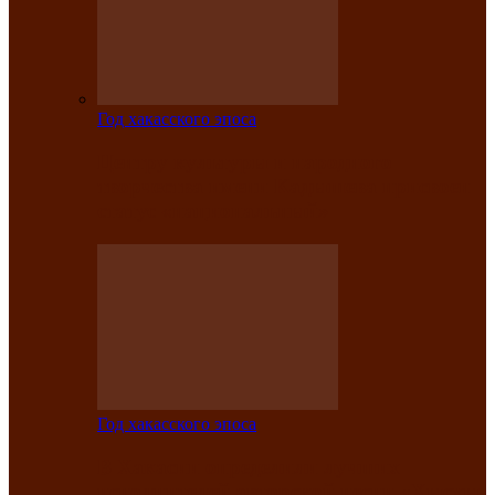
Год хакасского эпоса
Центру культуры и народного
творчества имени Кадышева присвоен
статус «национальный»
Год хакасского эпоса
В Хакасии определили лучших
исполнителей авторской песни «Хысхы