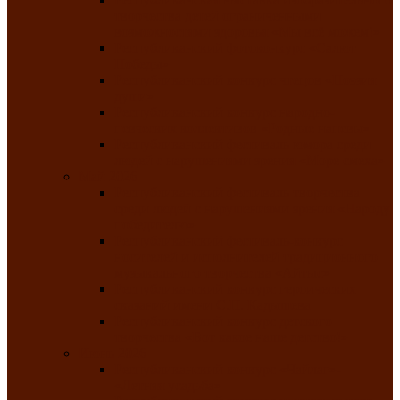
творчества детей ограниченными
возможностями здоровья «Мы всё можем!»
Республиканский фотоконкурс «Салют
Победы»
Республиканский конкурс чтецов «Поэзия
души»
Республиканский конкурс народно-
певческих коллективов «Родные напевы»
Республиканский фестиваль юмора среди
людей с нарушениями зрения «Море смеха»
Май 2026
Республиканский фестиваль творчества
среди людей с нарушениями зрения «Народу
победителю»
Республиканский фестиваль-конкурс
носителей и исполнителей традиционного
музыкального творчества «Айтыс»
Республиканский конкурс героических
сказаний имени С.П. Кадышева
Республиканский конкурс детского
творчества «Вот какое наше детство!»
Июнь 2026
Республиканский конкурс «Чайлаг»-
«Летняя усадьба»