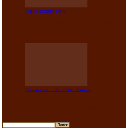
Год хакасского эпоса
В Хакасии состоится конкурс детской
национальной эстрадной песни «Час
ханат»
«Тахпахчи» — ансамбль «Хағба»
Известные тахпахчи Хакасии
приглашают на концерт любителей
традиционного народного тахпаха