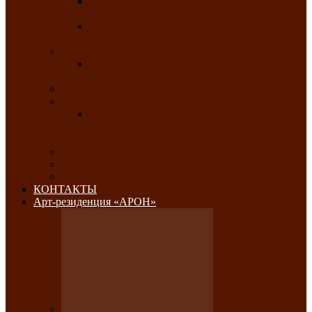
Республиканский конкурс национального
костюма «Алтын чазы»-«Золотая степь»
Республиканский конкурс на лучший
традиционный напиток «Айран пайы»
Июль 2026
Республиканский фестиваль семейного
творчества «Ромашка»
Август 2026
Сентябрь 2026
Республиканская выставка по
изобразительному и ДПИ, НХР и
фотоискусству «Традиции и современность»
Октябрь 2026
Ноябрь 2026
Декабрь 2026
КОНТАКТЫ
Арт-резиденция «АРОН»