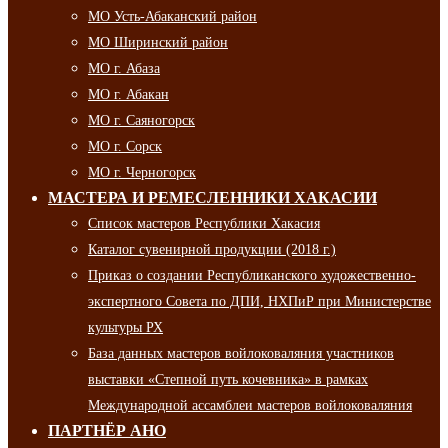
МО Усть-Абаканский район
МО Ширинский район
МО г. Абаза
МО г. Абакан
МО г. Саяногорск
МО г. Сорск
МО г. Черногорск
МАСТЕРА И РЕМЕСЛЕННИКИ ХАКАСИИ
Список мастеров Республики Хакасия
Каталог сувенирной продукции (2018 г.)
Приказ о создании Республиканского художественно-
экспертного Совета по ДПИ, НХПиР при Министерстве
культуры РХ
База данных мастеров войлоковаляния участников
выставки «Степной путь кочевника» в рамках
Международной ассамблеи мастеров войлоковаляния
ПАРТНЁР АНО