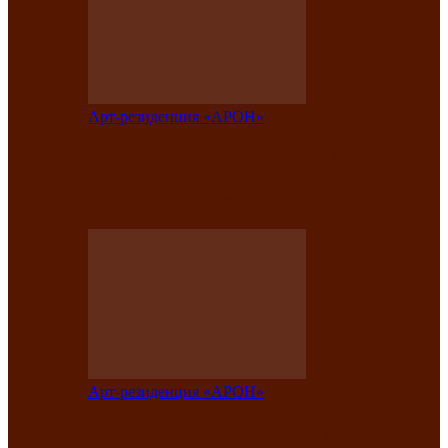
Арт-резиденция «АРОН»
Таланты Хакасии, Тывы и Алтая
представят свою национальную
культуру на фестивале…
Арт-резиденция «АРОН»
Арт-резиденция «АРОН» приглашает