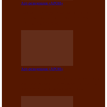
Арт-резиденция «АРОН»
Вокальная студия «Арон» приглашает
на премьерный концерт солистки
Елены Кызласовой
Арт-резиденция «АРОН»
Единство народов Саяно-Алтая: Гала-
концерт завершил Межрегиональный
фестиваль «Голос кочевника»