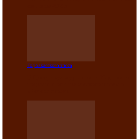
саӊнары-2021»
Год хакасского эпоса
В Центре культуры имени Кадышева
подвели итоги творческого проекта
«Вечера эпосов…