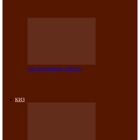
на праздничный концерт в честь Дня
рождения
Арт-резиденция «АРОН»
Фестиваль «Голос кочевника» вновь
объединит народы Саяно-Алтая
КИЗ