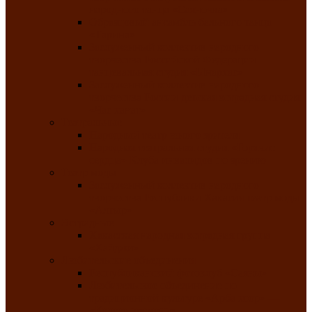
народного танца «Саяночка»
Образцовый ансамбль бального танца
«Тарина»
Заслуженный коллектив народного
творчества Российской Федерации
танцевальная студия «Ынархас»
Заслуженный коллектив народного
творчества России детская эстрадная студия
«Час ханат»
Театральные
Народный театр юного зрителя
Народная театральная студия «Горячие
сердца» Клуба инвалидов по зрению
Театр моды
Заслуженный коллектив народного
творчества Республики Хакасия театр моды
«Алтыр»
Эстрадные
Хакасская народная эстрадная группа
«Хайджи»
Любительские объединения
Республиканский фотоклуб «Саяны»
Любительское объединение по
традиционной культуре «Арба хоор» —
«Колесо времени»