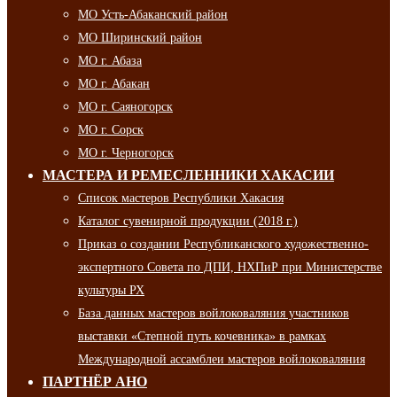
МО Усть-Абаканский район
МО Ширинский район
МО г. Абаза
МО г. Абакан
МО г. Саяногорск
МО г. Сорск
МО г. Черногорск
МАСТЕРА И РЕМЕСЛЕННИКИ ХАКАСИИ
Список мастеров Республики Хакасия
Каталог сувенирной продукции (2018 г.)
Приказ о создании Республиканского художественно-
экспертного Совета по ДПИ, НХПиР при Министерстве
культуры РХ
База данных мастеров войлоковаляния участников
выставки «Степной путь кочевника» в рамках
Международной ассамблеи мастеров войлоковаляния
ПАРТНЁР АНО