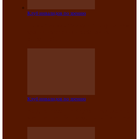
Клуб инвалидов по зрению
На мастер‑классе люди с нарушениями
зрения изготовили бабочек из
синельной…
Клуб инвалидов по зрению
Ко Дню России в Клубе инвалидов по
зрению прошёл праздничный концерт