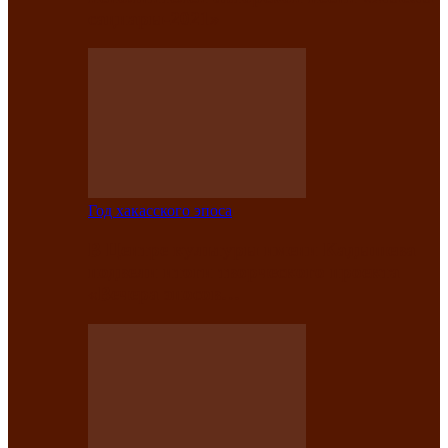
саӊнары-2021»
Год хакасского эпоса
В Центре культуры имени Кадышева
подвели итоги творческого проекта
«Вечера эпосов…