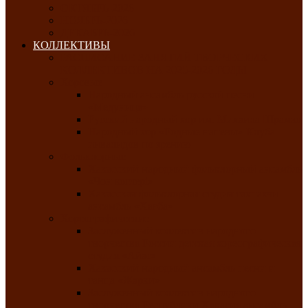
ОКТЯБРЬ-2026
НОЯБРЬ-2026
ДЕКАБРЬ-2026
КОЛЛЕКТИВЫ
РАСПИСАНИЕ ЗАНЯТИЙ ТВОРЧЕСКИХ
КОЛЛЕКТИВОВ НА 2025-2026 ГОДЫ
Хоровые
Народный ансамбль русской песни
«Медуница»
Русский народный хор им. Михаила Шрамко
Народный хор «Родные напевы» Клуба
инвалидов по зрению
Фольклорные
Хакасский народный фольклорный ансамбль
«Чон коглерi»
Хакасская фольклорная студия тахпахчи —
ансамбль «Хағба»
Хореографические
Заслуженный коллектив народного
творчества России детская хореографическая
студия «Айас»
Хакасский народный ансамбль песни и
танца «Жарки»
Заслуженный коллектив народного
творчества Республики Хакасия ансамбль