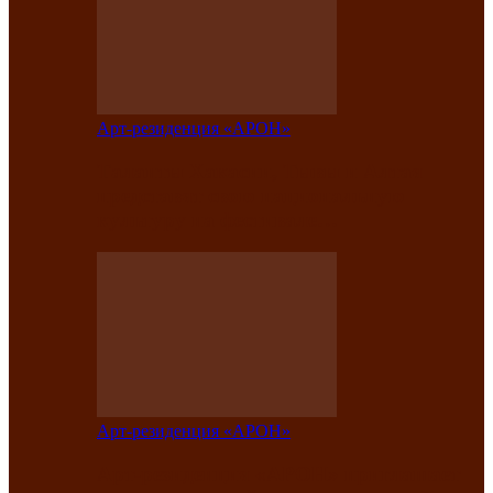
Арт-резиденция «АРОН»
Таланты Хакасии, Тывы и Алтая
представят свою национальную
культуру на фестивале…
Арт-резиденция «АРОН»
Арт-резиденция «АРОН» приглашает