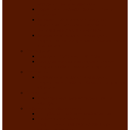
народного танца «Саяночка»
Образцовый ансамбль бального танца
«Тарина»
Заслуженный коллектив народного
творчества Российской Федерации
танцевальная студия «Ынархас»
Заслуженный коллектив народного
творчества России детская эстрадная студия
«Час ханат»
Театральные
Народный театр юного зрителя
Народная театральная студия «Горячие
сердца» Клуба инвалидов по зрению
Театр моды
Заслуженный коллектив народного
творчества Республики Хакасия театр моды
«Алтыр»
Эстрадные
Хакасская народная эстрадная группа
«Хайджи»
Любительские объединения
Республиканский фотоклуб «Саяны»
Любительское объединение по
традиционной культуре «Арба хоор» —
«Колесо времени»