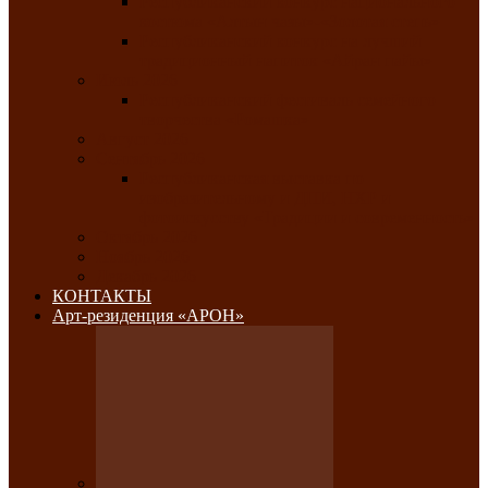
Республиканский конкурс национального
костюма «Алтын чазы»-«Золотая степь»
Республиканский конкурс на лучший
традиционный напиток «Айран пайы»
Июль 2026
Республиканский фестиваль семейного
творчества «Ромашка»
Август 2026
Сентябрь 2026
Республиканская выставка по
изобразительному и ДПИ, НХР и
фотоискусству «Традиции и современность»
Октябрь 2026
Ноябрь 2026
Декабрь 2026
КОНТАКТЫ
Арт-резиденция «АРОН»