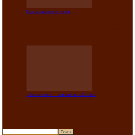
Год хакасского эпоса
В Хакасии состоится конкурс детской
национальной эстрадной песни «Час
ханат»
«Тахпахчи» — ансамбль «Хағба»
Известные тахпахчи Хакасии
приглашают на концерт любителей
традиционного народного тахпаха