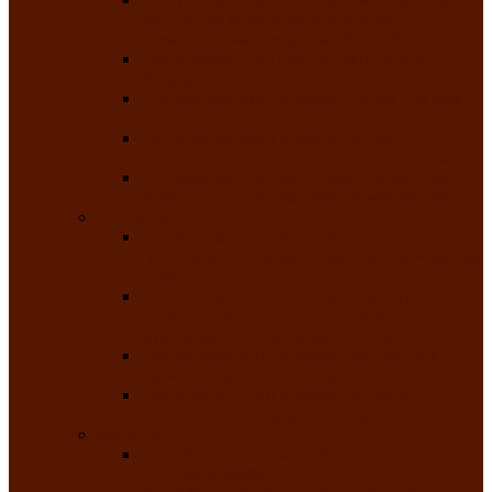
творчества детей ограниченными
возможностями здоровья «Мы всё можем!»
Республиканский фотоконкурс «Салют
Победы»
Республиканский конкурс чтецов «Поэзия
души»
Республиканский конкурс народно-
певческих коллективов «Родные напевы»
Республиканский фестиваль юмора среди
людей с нарушениями зрения «Море смеха»
Май 2026
Республиканский фестиваль творчества
среди людей с нарушениями зрения «Народу
победителю»
Республиканский фестиваль-конкурс
носителей и исполнителей традиционного
музыкального творчества «Айтыс»
Республиканский конкурс героических
сказаний имени С.П. Кадышева
Республиканский конкурс детского
творчества «Вот какое наше детство!»
Июнь 2026
Республиканский конкурс «Чайлаг»-
«Летняя усадьба»