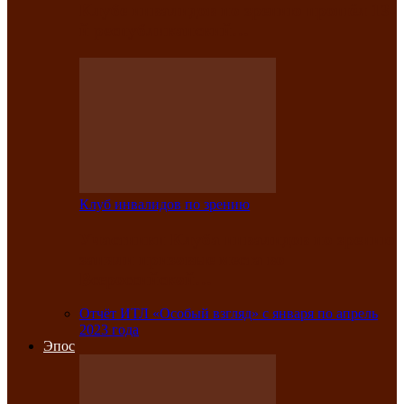
Клубе инвалидов по зрению прошёл 13-
й республиканский…
Клуб инвалидов по зрению
Участники Клуба инвалидов по зрению
заняли призовые места во
Всероссийской…
Отчёт ИТЛ «Особый взгляд» с января по апрель
2023 года
Эпос