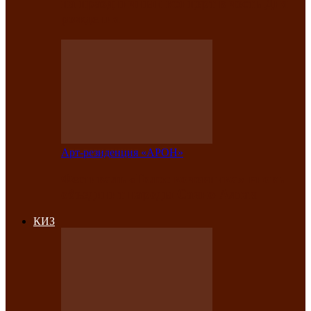
на праздничный концерт в честь Дня
рождения
Арт-резиденция «АРОН»
Фестиваль «Голос кочевника» вновь
объединит народы Саяно-Алтая
КИЗ