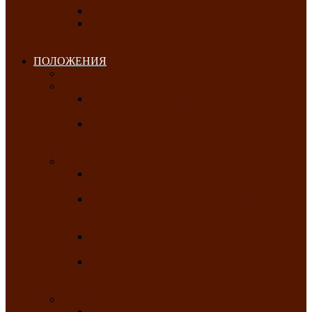
Клуб любителей чатхана
«Творческая мастерская» — студия
декоративно-прикладного искусства Клуба
инвалидов по зрению
ПОЛОЖЕНИЯ
Январь 2026
Февраль 2026
Республиканский молодёжный конкурс
«Здоровый выбор-твой выбор»
Республиканский фестиваль-конкурс
патриотической песни среди людей с
нарушениями зрения «Виват, Россия!»
Март 2026
Республиканская выставка-конкурс
«Сувениры Хакасии»
Республиканский конкурс игровых
программ «Кӱлӱк аттыӊ ойыннары» —
«Игры трудолюбивой лошади»
Межрегиональный конкурс русского танца
«Сибирское раздолье»
Республиканская выставка работ
самодеятельных художников «Часхы
оннерi»-«Краски весны»
Апрель 2026
Республиканская выставка изобразительного