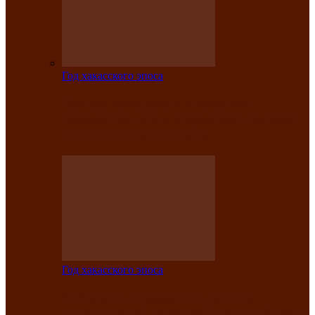
Год хакасского эпоса
Центру культуры и народного
творчества имени Кадышева присвоен
статус «национальный»
Год хакасского эпоса
В Хакасии определили лучших
исполнителей авторской песни «Хысхы