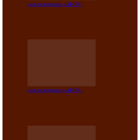
Арт-резиденция «АРОН»
Вокальная студия «Арон» приглашает
на премьерный концерт солистки
Елены Кызласовой
Арт-резиденция «АРОН»
Единство народов Саяно-Алтая: Гала-
концерт завершил Межрегиональный
фестиваль «Голос кочевника»