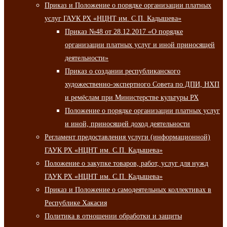
Приказ и Положение о порядке организации платных
услуг ГАУК РХ «НЦНТ им. С.П. Кадышева»
Приказ №48 от 28.12.2017 «О порядке
организации платных услуг и иной приносящей
деятельности»
Приказ о создании республиканского
художественно-экспертного Совета по ДПИ, НХП
и ремёслам при Министерстве культуры РХ
Положение о порядке организации платных услуг
и иной, приносящей доход деятельности
Регламент предоставления услуги (информационной)
ГАУК РХ «НЦНТ им. С.П. Кадышева»
Положение о закупке товаров, работ, услуг для нужд
ГАУК РХ «НЦНТ им. С.П. Кадышева»
Приказ и Положение о самодеятельных коллективах в
Республике Хакасия
Политика в отношении обработки и защиты