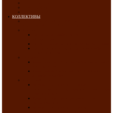
ОКТЯБРЬ-2026
НОЯБРЬ-2026
ДЕКАБРЬ-2026
КОЛЛЕКТИВЫ
РАСПИСАНИЕ ЗАНЯТИЙ ТВОРЧЕСКИХ
КОЛЛЕКТИВОВ НА 2025-2026 ГОДЫ
Хоровые
Народный ансамбль русской песни
«Медуница»
Русский народный хор им. Михаила Шрамко
Народный хор «Родные напевы» Клуба
инвалидов по зрению
Фольклорные
Хакасский народный фольклорный ансамбль
«Чон коглерi»
Хакасская фольклорная студия тахпахчи —
ансамбль «Хағба»
Хореографические
Заслуженный коллектив народного
творчества России детская хореографическая
студия «Айас»
Хакасский народный ансамбль песни и
танца «Жарки»
Заслуженный коллектив народного
творчества Республики Хакасия ансамбль