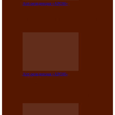
Арт-резиденция «АРОН»
Вокальная студия «Арон» приглашает
на премьерный концерт солистки
Елены Кызласовой
Арт-резиденция «АРОН»
Единство народов Саяно-Алтая: Гала-
концерт завершил Межрегиональный
фестиваль «Голос кочевника»