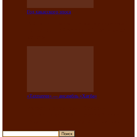
Год хакасского эпоса
В Хакасии состоится конкурс детской
национальной эстрадной песни «Час
ханат»
«Тахпахчи» — ансамбль «Хағба»
Известные тахпахчи Хакасии
приглашают на концерт любителей
традиционного народного тахпаха