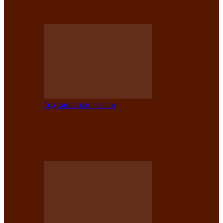
саӊнары-2021»
Год хакасского эпоса
В Центре культуры имени Кадышева
подвели итоги творческого проекта
«Вечера эпосов…