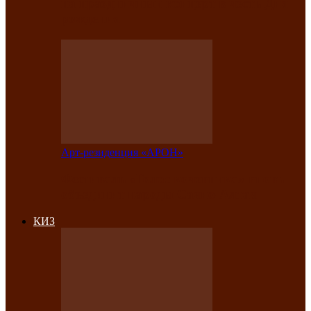
на праздничный концерт в честь Дня
рождения
Арт-резиденция «АРОН»
Фестиваль «Голос кочевника» вновь
объединит народы Саяно-Алтая
КИЗ