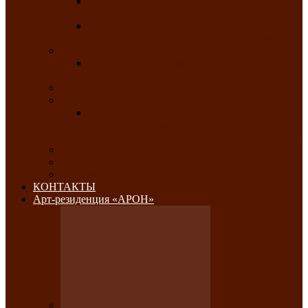
Республиканский конкурс национального
костюма «Алтын чазы»-«Золотая степь»
Республиканский конкурс на лучший
традиционный напиток «Айран пайы»
Июль 2026
Республиканский фестиваль семейного
творчества «Ромашка»
Август 2026
Сентябрь 2026
Республиканская выставка по
изобразительному и ДПИ, НХР и
фотоискусству «Традиции и современность»
Октябрь 2026
Ноябрь 2026
Декабрь 2026
КОНТАКТЫ
Арт-резиденция «АРОН»