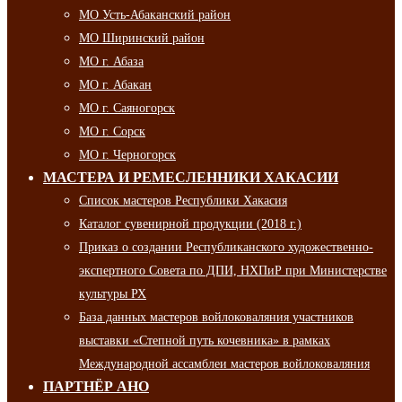
МО Усть-Абаканский район
МО Ширинский район
МО г. Абаза
МО г. Абакан
МО г. Саяногорск
МО г. Сорск
МО г. Черногорск
МАСТЕРА И РЕМЕСЛЕННИКИ ХАКАСИИ
Список мастеров Республики Хакасия
Каталог сувенирной продукции (2018 г.)
Приказ о создании Республиканского художественно-
экспертного Совета по ДПИ, НХПиР при Министерстве
культуры РХ
База данных мастеров войлоковаляния участников
выставки «Степной путь кочевника» в рамках
Международной ассамблеи мастеров войлоковаляния
ПАРТНЁР АНО