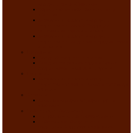
народного танца «Саяночка»
Образцовый ансамбль бального танца
«Тарина»
Заслуженный коллектив народного
творчества Российской Федерации
танцевальная студия «Ынархас»
Заслуженный коллектив народного
творчества России детская эстрадная студия
«Час ханат»
Театральные
Народный театр юного зрителя
Народная театральная студия «Горячие
сердца» Клуба инвалидов по зрению
Театр моды
Заслуженный коллектив народного
творчества Республики Хакасия театр моды
«Алтыр»
Эстрадные
Хакасская народная эстрадная группа
«Хайджи»
Любительские объединения
Республиканский фотоклуб «Саяны»
Любительское объединение по
традиционной культуре «Арба хоор» —
«Колесо времени»