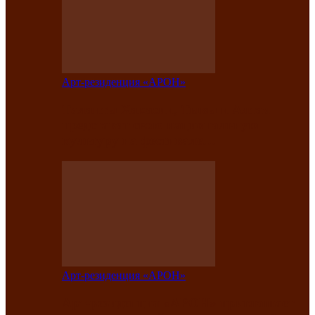
Арт-резиденция «АРОН»
Таланты Хакасии, Тывы и Алтая
представят свою национальную
культуру на фестивале…
Арт-резиденция «АРОН»
Арт-резиденция «АРОН» приглашает