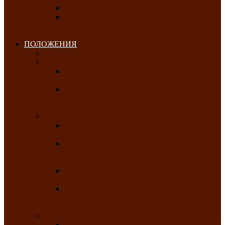
Клуб любителей чатхана
«Творческая мастерская» — студия
декоративно-прикладного искусства Клуба
инвалидов по зрению
ПОЛОЖЕНИЯ
Январь 2026
Февраль 2026
Республиканский молодёжный конкурс
«Здоровый выбор-твой выбор»
Республиканский фестиваль-конкурс
патриотической песни среди людей с
нарушениями зрения «Виват, Россия!»
Март 2026
Республиканская выставка-конкурс
«Сувениры Хакасии»
Республиканский конкурс игровых
программ «Кӱлӱк аттыӊ ойыннары» —
«Игры трудолюбивой лошади»
Межрегиональный конкурс русского танца
«Сибирское раздолье»
Республиканская выставка работ
самодеятельных художников «Часхы
оннерi»-«Краски весны»
Апрель 2026
Республиканская выставка изобразительного