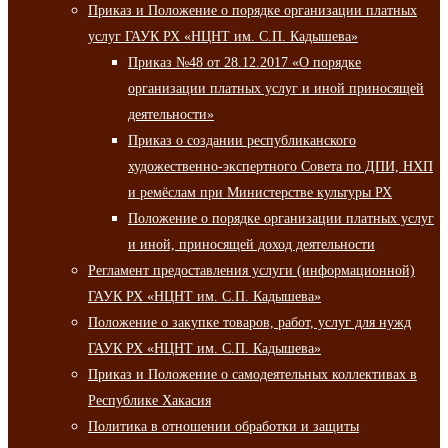
Приказ и Положение о порядке организации платных
услуг ГАУК РХ «НЦНТ им. С.П. Кадышева»
Приказ №48 от 28.12.2017 «О порядке
организации платных услуг и иной приносящей
деятельности»
Приказ о создании республиканского
художественно-экспертного Совета по ДПИ, НХП
и ремёслам при Министерстве культуры РХ
Положение о порядке организации платных услуг
и иной, приносящей доход деятельности
Регламент предоставления услуги (информационной)
ГАУК РХ «НЦНТ им. С.П. Кадышева»
Положение о закупке товаров, работ, услуг для нужд
ГАУК РХ «НЦНТ им. С.П. Кадышева»
Приказ и Положение о самодеятельных коллективах в
Республике Хакасия
Политика в отношении обработки и защиты