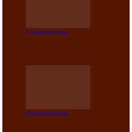
Год хакасского эпоса
Центру культуры и народного
творчества имени Кадышева присвоен
статус «национальный»
Год хакасского эпоса
В Хакасии определили лучших
исполнителей авторской песни «Хысхы