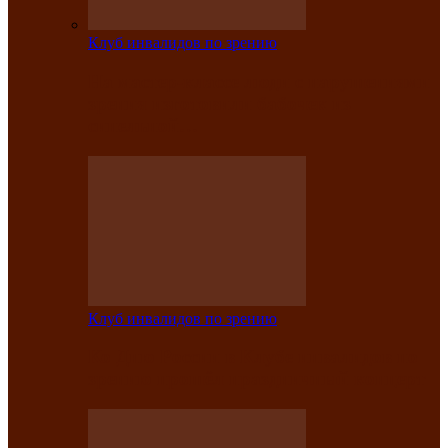
Клуб инвалидов по зрению
На мастер‑классе люди с нарушениями
зрения изготовили бабочек из
синельной…
Клуб инвалидов по зрению
Ко Дню России в Клубе инвалидов по
зрению прошёл праздничный концерт