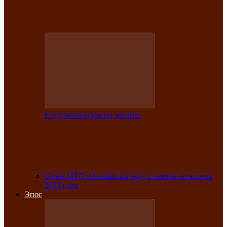
Клубе инвалидов по зрению прошёл 13-
й республиканский…
Клуб инвалидов по зрению
Участники Клуба инвалидов по зрению
заняли призовые места во
Всероссийской…
Отчёт ИТЛ «Особый взгляд» с января по апрель
2023 года
Эпос