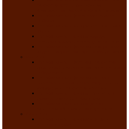
творчества детей ограниченными
возможностями здоровья «Мы всё можем!»
Республиканский фотоконкурс «Салют
Победы»
Республиканский конкурс чтецов «Поэзия
души»
Республиканский конкурс народно-
певческих коллективов «Родные напевы»
Республиканский фестиваль юмора среди
людей с нарушениями зрения «Море смеха»
Май 2026
Республиканский фестиваль творчества
среди людей с нарушениями зрения «Народу
победителю»
Республиканский фестиваль-конкурс
носителей и исполнителей традиционного
музыкального творчества «Айтыс»
Республиканский конкурс героических
сказаний имени С.П. Кадышева
Республиканский конкурс детского
творчества «Вот какое наше детство!»
Июнь 2026
Республиканский конкурс «Чайлаг»-
«Летняя усадьба»