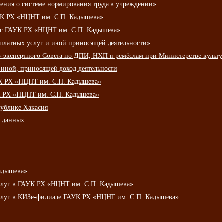
ения о системе нормирования труда в учреждении»
К РХ «НЦНТ им. С.П. Кадышева»
луг ГАУК РХ «НЦНТ им. С.П. Кадышева»
 платных услуг и иной приносящей деятельности»
о-экспертного Совета по ДПИ, НХП и ремёслам при Министерстве культ
 иной, приносящей доход деятельности
УК РХ «НЦНТ им. С.П. Кадышева»
УК РХ «НЦНТ им. С.П. Кадышева»
публике Хакасия
х данных
адышева»
услуг в ГАУК РХ «НЦНТ им. С.П. Кадышева»
услуг в КИЗе-филиале ГАУК РХ «НЦНТ им. С.П. Кадышева»