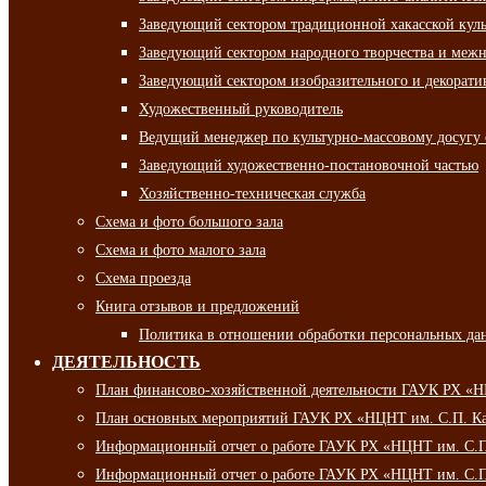
Заведующий сектором традиционной хакасской кул
Заведующий сектором народного творчества и межн
Заведующий сектором изобразительного и декорати
Художественный руководитель
Ведущий менеджер по культурно-массовому досугу 
Заведующий художественно-постановочной частью
Хозяйственно-техническая служба
Схема и фото большого зала
Схема и фото малого зала
Схема проезда
Книга отзывов и предложений
Политика в отношении обработки персональных да
ДЕЯТЕЛЬНОСТЬ
План финансово-хозяйственной деятельности ГАУК РХ «
План основных мероприятий ГАУК РХ «НЦНТ им. С.П. Ка
Информационный отчет о работе ГАУК РХ «НЦНТ им. С.П.
Информационный отчет о работе ГАУК РХ «НЦНТ им. С.П.