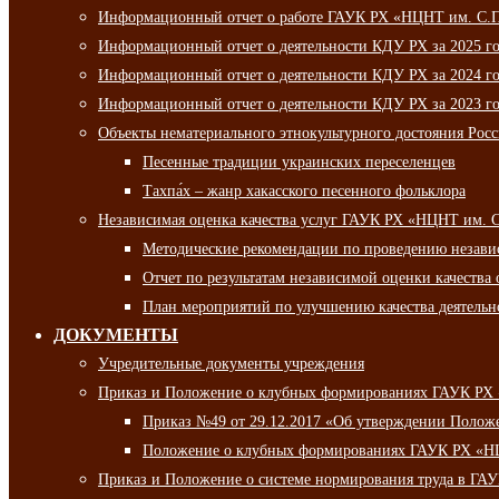
Информационный отчет о работе ГАУК РХ «НЦНТ им. С.П.
Информационный отчет о деятельности КДУ РХ за 2025 г
Информационный отчет о деятельности КДУ РХ за 2024 г
Информационный отчет о деятельности КДУ РХ за 2023 г
Объекты нематериального этнокультурного достояния Рос
Песенные традиции украинских переселенцев
Тахпа́х – жанр хакасского песенного фольклора
Независимая оценка качества услуг ГАУК РХ «НЦНТ им. 
Методические рекомендации по проведению независи
Отчет по результатам независимой оценки качества 
План мероприятий по улучшению качества деятельно
ДОКУМЕНТЫ
Учредительные документы учреждения
Приказ и Положение о клубных формированиях ГАУК РХ
Приказ №49 от 29.12.2017 «Об утверждении Полож
Положение о клубных формированиях ГАУК РХ «Н
Приказ и Положение о системе нормирования труда в Г