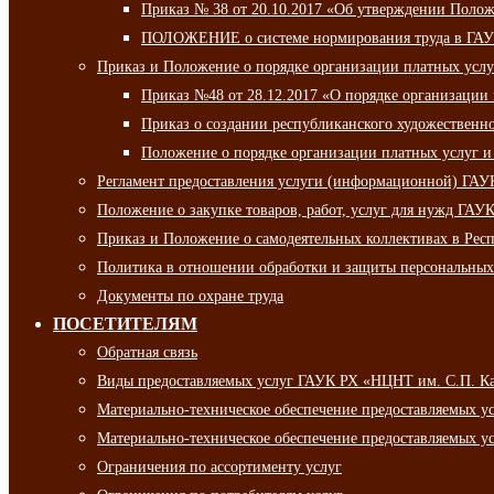
Приказ № 38 от 20.10.2017 «Об утверждении Полож
ПОЛОЖЕНИЕ о системе нормирования труда в ГАУ
Приказ и Положение о порядке организации платных ус
Приказ №48 от 28.12.2017 «О порядке организации
Приказ о создании республиканского художественн
Положение о порядке организации платных услуг и
Регламент предоставления услуги (информационной) ГА
Положение о закупке товаров, работ, услуг для нужд ГА
Приказ и Положение о самодеятельных коллективах в Рес
Политика в отношении обработки и защиты персональны
Документы по охране труда
ПОСЕТИТЕЛЯМ
Обратная связь
Виды предоставляемых услуг ГАУК РХ «НЦНТ им. С.П. К
Материально-техническое обеспечение предоставляемых 
Материально-техническое обеспечение предоставляемых 
Ограничения по ассортименту услуг