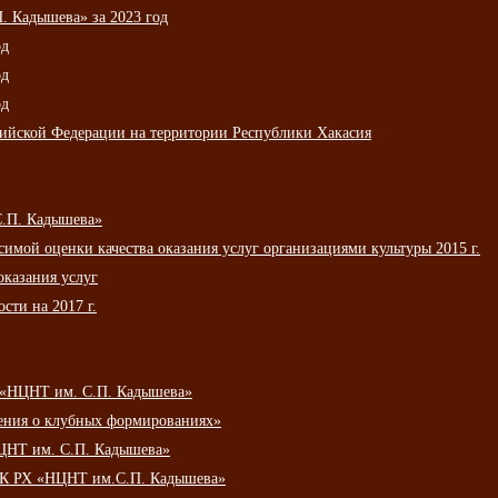
 Кадышева» за 2023 год
од
од
од
сийской Федерации на территории Республики Хакасия
С.П. Кадышева»
мой оценки качества оказания услуг организациями культуры 2015 г.
оказания услуг
сти на 2017 г.
 «НЦНТ им. С.П. Кадышева»
ения о клубных формированиях»
ЦНТ им. С.П. Кадышева»
АУК РХ «НЦНТ им.С.П. Кадышева»