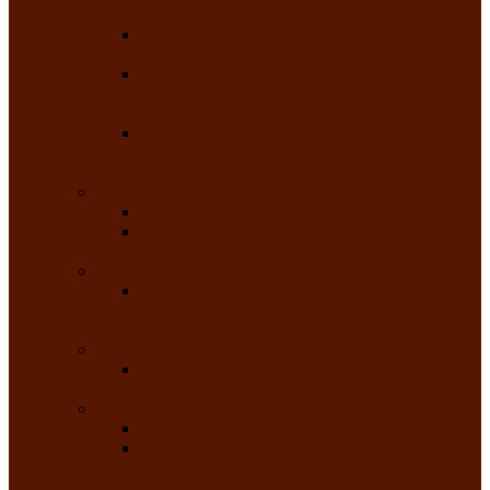
народного танца «Саяночка»
Образцовый ансамбль бального танца
«Тарина»
Заслуженный коллектив народного
творчества Российской Федерации
танцевальная студия «Ынархас»
Заслуженный коллектив народного
творчества России детская эстрадная студия
«Час ханат»
Театральные
Народный театр юного зрителя
Народная театральная студия «Горячие
сердца» Клуба инвалидов по зрению
Театр моды
Заслуженный коллектив народного
творчества Республики Хакасия театр моды
«Алтыр»
Эстрадные
Хакасская народная эстрадная группа
«Хайджи»
Любительские объединения
Республиканский фотоклуб «Саяны»
Любительское объединение по
традиционной культуре «Арба хоор» —
«Колесо времени»