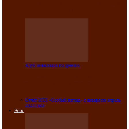
Клубе инвалидов по зрению прошёл 13-
й республиканский…
Клуб инвалидов по зрению
Участники Клуба инвалидов по зрению
заняли призовые места во
Всероссийской…
Отчёт ИТЛ «Особый взгляд» с января по апрель
2023 года
Эпос