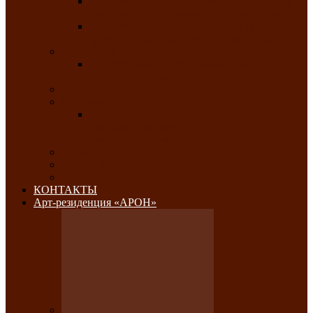
Республиканский конкурс национального
костюма «Алтын чазы»-«Золотая степь»
Республиканский конкурс на лучший
традиционный напиток «Айран пайы»
Июль 2026
Республиканский фестиваль семейного
творчества «Ромашка»
Август 2026
Сентябрь 2026
Республиканская выставка по
изобразительному и ДПИ, НХР и
фотоискусству «Традиции и современность»
Октябрь 2026
Ноябрь 2026
Декабрь 2026
КОНТАКТЫ
Арт-резиденция «АРОН»