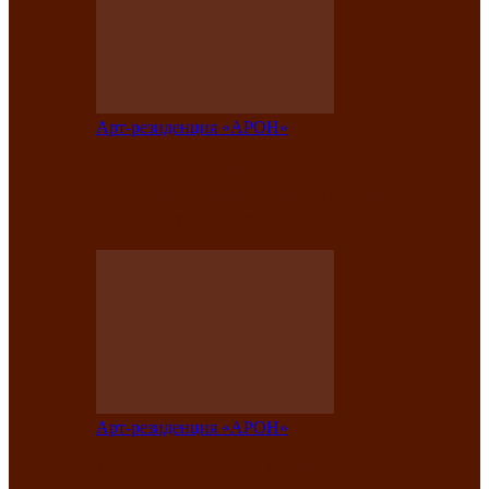
Арт-резиденция «АРОН»
Таланты Хакасии, Тывы и Алтая
представят свою национальную
культуру на фестивале…
Арт-резиденция «АРОН»
Арт-резиденция «АРОН» приглашает