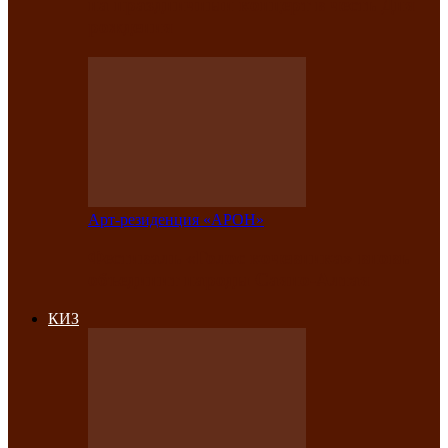
на праздничный концерт в честь Дня
рождения
Арт-резиденция «АРОН»
Фестиваль «Голос кочевника» вновь
объединит народы Саяно-Алтая
КИЗ