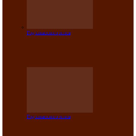
Год хакасского эпоса
Центру культуры и народного
творчества имени Кадышева присвоен
статус «национальный»
Год хакасского эпоса
В Хакасии определили лучших
исполнителей авторской песни «Хысхы