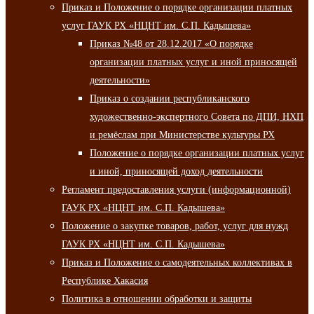
Приказ и Положение о порядке организации платных
услуг ГАУК РХ «НЦНТ им. С.П. Кадышева»
Приказ №48 от 28.12.2017 «О порядке
организации платных услуг и иной приносящей
деятельности»
Приказ о создании республиканского
художественно-экспертного Совета по ДПИ, НХП
и ремёслам при Министерстве культуры РХ
Положение о порядке организации платных услуг
и иной, приносящей доход деятельности
Регламент предоставления услуги (информационной)
ГАУК РХ «НЦНТ им. С.П. Кадышева»
Положение о закупке товаров, работ, услуг для нужд
ГАУК РХ «НЦНТ им. С.П. Кадышева»
Приказ и Положение о самодеятельных коллективах в
Республике Хакасия
Политика в отношении обработки и защиты