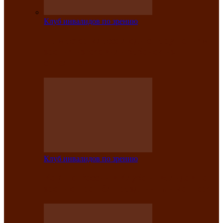
Клуб инвалидов по зрению
На мастер‑классе люди с нарушениями
зрения изготовили бабочек из
синельной…
Клуб инвалидов по зрению
Ко Дню России в Клубе инвалидов по
зрению прошёл праздничный концерт