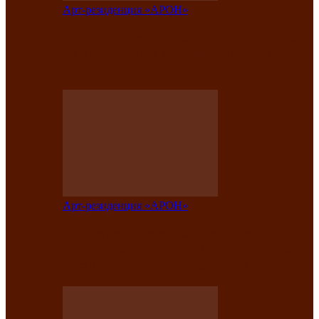
Арт-резиденция «АРОН»
Вокальная студия «Арон» приглашает
на премьерный концерт солистки
Елены Кызласовой
Арт-резиденция «АРОН»
Единство народов Саяно-Алтая: Гала-
концерт завершил Межрегиональный
фестиваль «Голос кочевника»