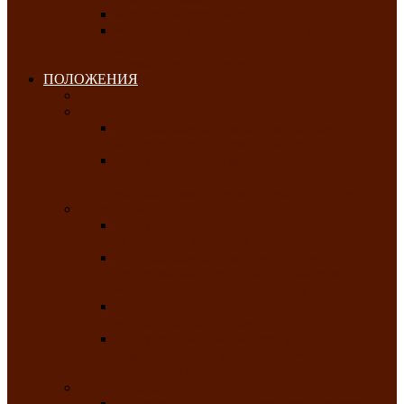
Клуб любителей чатхана
«Творческая мастерская» — студия
декоративно-прикладного искусства Клуба
инвалидов по зрению
ПОЛОЖЕНИЯ
Январь 2026
Февраль 2026
Республиканский молодёжный конкурс
«Здоровый выбор-твой выбор»
Республиканский фестиваль-конкурс
патриотической песни среди людей с
нарушениями зрения «Виват, Россия!»
Март 2026
Республиканская выставка-конкурс
«Сувениры Хакасии»
Республиканский конкурс игровых
программ «Кӱлӱк аттыӊ ойыннары» —
«Игры трудолюбивой лошади»
Межрегиональный конкурс русского танца
«Сибирское раздолье»
Республиканская выставка работ
самодеятельных художников «Часхы
оннерi»-«Краски весны»
Апрель 2026
Республиканская выставка изобразительного