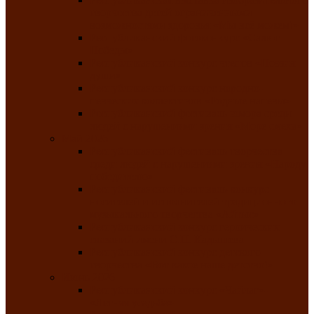
творчества детей ограниченными
возможностями здоровья «Мы всё можем!»
Республиканский фотоконкурс «Салют
Победы»
Республиканский конкурс чтецов «Поэзия
души»
Республиканский конкурс народно-
певческих коллективов «Родные напевы»
Республиканский фестиваль юмора среди
людей с нарушениями зрения «Море смеха»
Май 2026
Республиканский фестиваль творчества
среди людей с нарушениями зрения «Народу
победителю»
Республиканский фестиваль-конкурс
носителей и исполнителей традиционного
музыкального творчества «Айтыс»
Республиканский конкурс героических
сказаний имени С.П. Кадышева
Республиканский конкурс детского
творчества «Вот какое наше детство!»
Июнь 2026
Республиканский конкурс «Чайлаг»-
«Летняя усадьба»