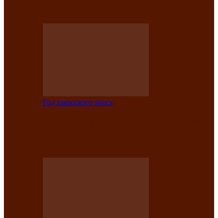
саӊнары-2021»
Год хакасского эпоса
В Центре культуры имени Кадышева
подвели итоги творческого проекта
«Вечера эпосов…