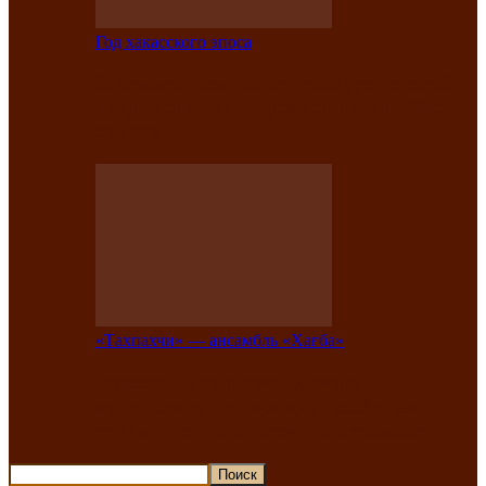
Год хакасского эпоса
В Хакасии состоится конкурс детской
национальной эстрадной песни «Час
ханат»
«Тахпахчи» — ансамбль «Хағба»
Известные тахпахчи Хакасии
приглашают на концерт любителей
традиционного народного тахпаха