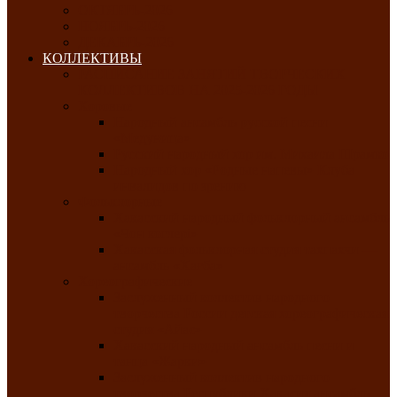
ОКТЯБРЬ-2026
НОЯБРЬ-2026
ДЕКАБРЬ-2026
КОЛЛЕКТИВЫ
РАСПИСАНИЕ ЗАНЯТИЙ ТВОРЧЕСКИХ
КОЛЛЕКТИВОВ НА 2025-2026 ГОДЫ
Хоровые
Народный ансамбль русской песни
«Медуница»
Русский народный хор им. Михаила Шрамко
Народный хор «Родные напевы» Клуба
инвалидов по зрению
Фольклорные
Хакасский народный фольклорный ансамбль
«Чон коглерi»
Хакасская фольклорная студия тахпахчи —
ансамбль «Хағба»
Хореографические
Заслуженный коллектив народного
творчества России детская хореографическая
студия «Айас»
Хакасский народный ансамбль песни и
танца «Жарки»
Заслуженный коллектив народного
творчества Республики Хакасия ансамбль