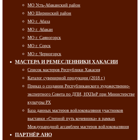
МО Усть-Абаканский район
МО Ширинский район
МО г. Абаза
МО г. Абакан
МО г. Саяногорск
МО г. Сорск
МО г. Черногорск
МАСТЕРА И РЕМЕСЛЕННИКИ ХАКАСИИ
Список мастеров Республики Хакасия
Каталог сувенирной продукции (2018 г.)
Приказ о создании Республиканского художественно-
экспертного Совета по ДПИ, НХПиР при Министерстве
культуры РХ
База данных мастеров войлоковаляния участников
выставки «Степной путь кочевника» в рамках
Международной ассамблеи мастеров войлоковаляния
ПАРТНЁР АНО