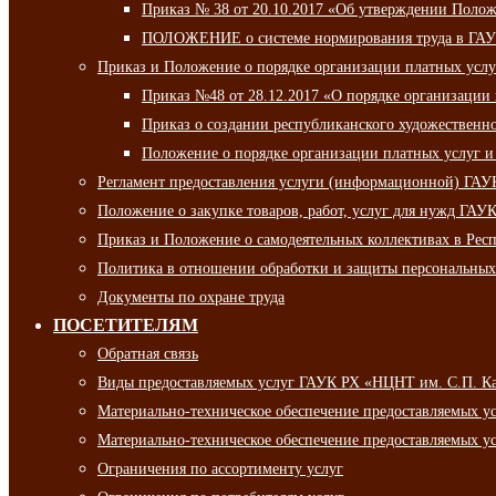
Приказ № 38 от 20.10.2017 «Об утверждении Полож
ПОЛОЖЕНИЕ о системе нормирования труда в ГАУ
Приказ и Положение о порядке организации платных ус
Приказ №48 от 28.12.2017 «О порядке организации
Приказ о создании республиканского художественн
Положение о порядке организации платных услуг и
Регламент предоставления услуги (информационной) ГА
Положение о закупке товаров, работ, услуг для нужд ГА
Приказ и Положение о самодеятельных коллективах в Рес
Политика в отношении обработки и защиты персональны
Документы по охране труда
ПОСЕТИТЕЛЯМ
Обратная связь
Виды предоставляемых услуг ГАУК РХ «НЦНТ им. С.П. К
Материально-техническое обеспечение предоставляемых 
Материально-техническое обеспечение предоставляемых 
Ограничения по ассортименту услуг