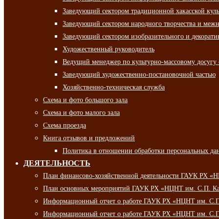
Заведующий сектором традиционной хакасской кул
Заведующий сектором народного творчества и межн
Заведующий сектором изобразительного и декорати
Художественный руководитель
Ведущий менеджер по культурно-массовому досугу 
Заведующий художественно-постановочной частью
Хозяйственно-техническая служба
Схема и фото большого зала
Схема и фото малого зала
Схема проезда
Книга отзывов и предложений
Политика в отношении обработки персональных да
ДЕЯТЕЛЬНОСТЬ
План финансово-хозяйственной деятельности ГАУК РХ «
План основных мероприятий ГАУК РХ «НЦНТ им. С.П. Ка
Информационный отчет о работе ГАУК РХ «НЦНТ им. С.П.
Информационный отчет о работе ГАУК РХ «НЦНТ им. С.П.