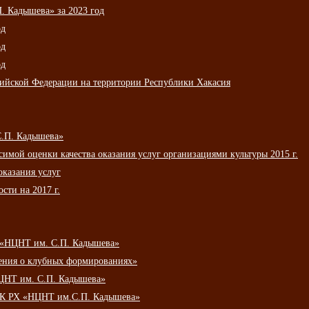
 Кадышева» за 2023 год
од
од
од
сийской Федерации на территории Республики Хакасия
С.П. Кадышева»
мой оценки качества оказания услуг организациями культуры 2015 г.
оказания услуг
сти на 2017 г.
 «НЦНТ им. С.П. Кадышева»
ения о клубных формированиях»
ЦНТ им. С.П. Кадышева»
АУК РХ «НЦНТ им.С.П. Кадышева»