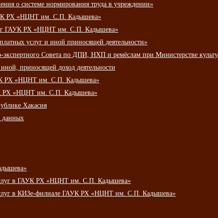
ения о системе нормирования труда в учреждении»
К РХ «НЦНТ им. С.П. Кадышева»
луг ГАУК РХ «НЦНТ им. С.П. Кадышева»
 платных услуг и иной приносящей деятельности»
о-экспертного Совета по ДПИ, НХП и ремёслам при Министерстве культ
 иной, приносящей доход деятельности
УК РХ «НЦНТ им. С.П. Кадышева»
УК РХ «НЦНТ им. С.П. Кадышева»
публике Хакасия
х данных
адышева»
услуг в ГАУК РХ «НЦНТ им. С.П. Кадышева»
услуг в КИЗе-филиале ГАУК РХ «НЦНТ им. С.П. Кадышева»