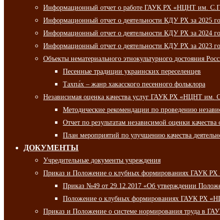
Информационный отчет о работе ГАУК РХ «НЦНТ им. С.П.
Информационный отчет о деятельности КДУ РХ за 2025 г
Информационный отчет о деятельности КДУ РХ за 2024 г
Информационный отчет о деятельности КДУ РХ за 2023 г
Объекты нематериального этнокультурного достояния Рос
Песенные традиции украинских переселенцев
Тахпа́х – жанр хакасского песенного фольклора
Независимая оценка качества услуг ГАУК РХ «НЦНТ им. 
Методические рекомендации по проведению независи
Отчет по результатам независимой оценки качества 
План мероприятий по улучшению качества деятельно
ДОКУМЕНТЫ
Учредительные документы учреждения
Приказ и Положение о клубных формированиях ГАУК РХ
Приказ №49 от 29.12.2017 «Об утверждении Полож
Положение о клубных формированиях ГАУК РХ «Н
Приказ и Положение о системе нормирования труда в Г