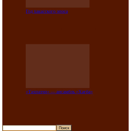
Год хакасского эпоса
В Хакасии состоится конкурс детской
национальной эстрадной песни «Час
ханат»
«Тахпахчи» — ансамбль «Хағба»
Известные тахпахчи Хакасии
приглашают на концерт любителей
традиционного народного тахпаха