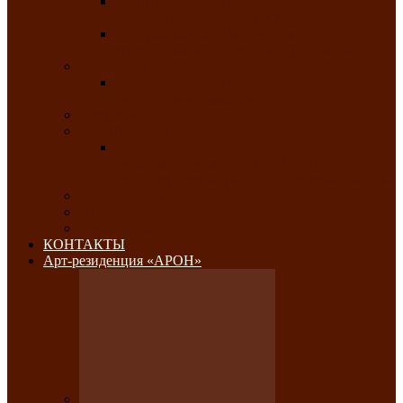
Республиканский конкурс национального
костюма «Алтын чазы»-«Золотая степь»
Республиканский конкурс на лучший
традиционный напиток «Айран пайы»
Июль 2026
Республиканский фестиваль семейного
творчества «Ромашка»
Август 2026
Сентябрь 2026
Республиканская выставка по
изобразительному и ДПИ, НХР и
фотоискусству «Традиции и современность»
Октябрь 2026
Ноябрь 2026
Декабрь 2026
КОНТАКТЫ
Арт-резиденция «АРОН»