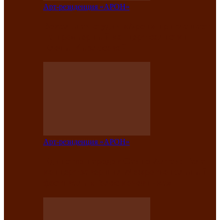
Арт-резиденция «АРОН»
Вокальная студия «Арон» приглашает
на премьерный концерт солистки
Елены Кызласовой
Арт-резиденция «АРОН»
Единство народов Саяно-Алтая: Гала-
концерт завершил Межрегиональный
фестиваль «Голос кочевника»