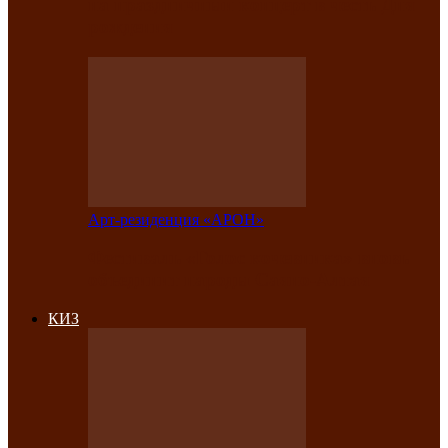
на праздничный концерт в честь Дня
рождения
Арт-резиденция «АРОН»
Фестиваль «Голос кочевника» вновь
объединит народы Саяно-Алтая
КИЗ