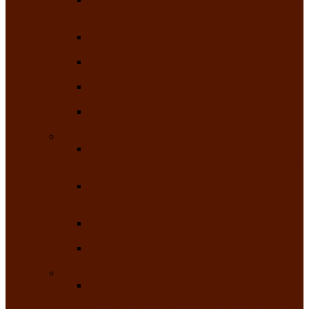
творчества детей ограниченными
возможностями здоровья «Мы всё можем!»
Республиканский фотоконкурс «Салют
Победы»
Республиканский конкурс чтецов «Поэзия
души»
Республиканский конкурс народно-
певческих коллективов «Родные напевы»
Республиканский фестиваль юмора среди
людей с нарушениями зрения «Море смеха»
Май 2026
Республиканский фестиваль творчества
среди людей с нарушениями зрения «Народу
победителю»
Республиканский фестиваль-конкурс
носителей и исполнителей традиционного
музыкального творчества «Айтыс»
Республиканский конкурс героических
сказаний имени С.П. Кадышева
Республиканский конкурс детского
творчества «Вот какое наше детство!»
Июнь 2026
Республиканский конкурс «Чайлаг»-
«Летняя усадьба»