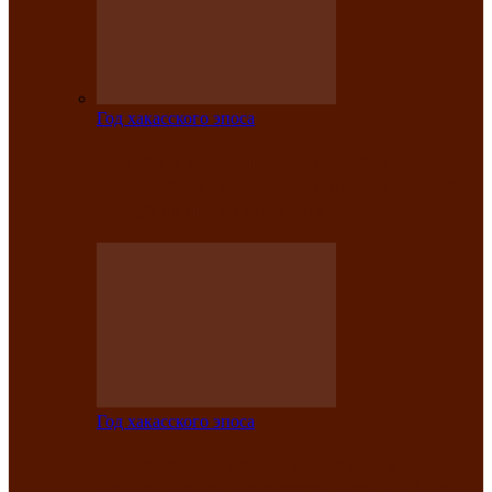
Год хакасского эпоса
Центру культуры и народного
творчества имени Кадышева присвоен
статус «национальный»
Год хакасского эпоса
В Хакасии определили лучших
исполнителей авторской песни «Хысхы