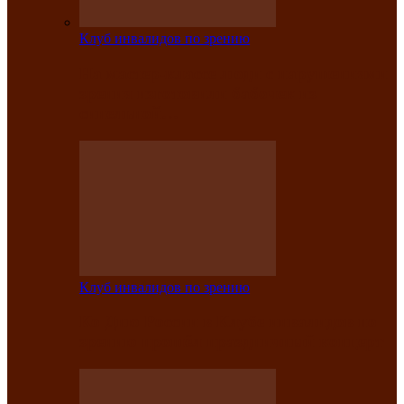
Клуб инвалидов по зрению
На мастер‑классе люди с нарушениями
зрения изготовили бабочек из
синельной…
Клуб инвалидов по зрению
Ко Дню России в Клубе инвалидов по
зрению прошёл праздничный концерт