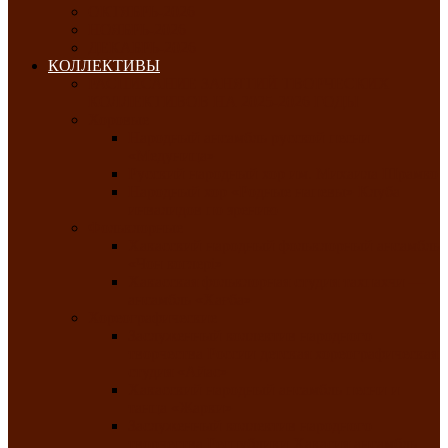
ОКТЯБРЬ-2026
НОЯБРЬ-2026
ДЕКАБРЬ-2026
КОЛЛЕКТИВЫ
РАСПИСАНИЕ ЗАНЯТИЙ ТВОРЧЕСКИХ
КОЛЛЕКТИВОВ НА 2025-2026 ГОДЫ
Хоровые
Народный ансамбль русской песни
«Медуница»
Русский народный хор им. Михаила Шрамко
Народный хор «Родные напевы» Клуба
инвалидов по зрению
Фольклорные
Хакасский народный фольклорный ансамбль
«Чон коглерi»
Хакасская фольклорная студия тахпахчи —
ансамбль «Хағба»
Хореографические
Заслуженный коллектив народного
творчества России детская хореографическая
студия «Айас»
Хакасский народный ансамбль песни и
танца «Жарки»
Заслуженный коллектив народного
творчества Республики Хакасия ансамбль