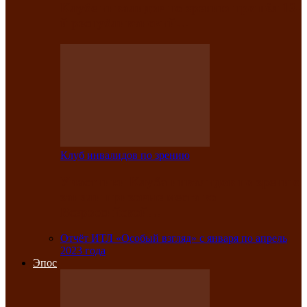
Клубе инвалидов по зрению прошёл 13-
й республиканский…
Клуб инвалидов по зрению
Участники Клуба инвалидов по зрению
заняли призовые места во
Всероссийской…
Отчёт ИТЛ «Особый взгляд» с января по апрель
2023 года
Эпос