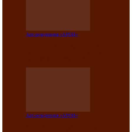
Арт-резиденция «АРОН»
Таланты Хакасии, Тывы и Алтая
представят свою национальную
культуру на фестивале…
Арт-резиденция «АРОН»
Арт-резиденция «АРОН» приглашает