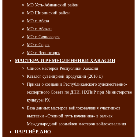
МО Усть-Абаканский район
МО Ширинский район
МО г. Абаза
МО г. Абакан
МО г. Саяногорск
МО г. Сорск
МО г. Черногорск
МАСТЕРА И РЕМЕСЛЕННИКИ ХАКАСИИ
Список мастеров Республики Хакасия
Каталог сувенирной продукции (2018 г.)
Приказ о создании Республиканского художественно-
экспертного Совета по ДПИ, НХПиР при Министерстве
культуры РХ
База данных мастеров войлоковаляния участников
выставки «Степной путь кочевника» в рамках
Международной ассамблеи мастеров войлоковаляния
ПАРТНЁР АНО