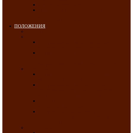
Клуб любителей чатхана
«Творческая мастерская» — студия
декоративно-прикладного искусства Клуба
инвалидов по зрению
ПОЛОЖЕНИЯ
Январь 2026
Февраль 2026
Республиканский молодёжный конкурс
«Здоровый выбор-твой выбор»
Республиканский фестиваль-конкурс
патриотической песни среди людей с
нарушениями зрения «Виват, Россия!»
Март 2026
Республиканская выставка-конкурс
«Сувениры Хакасии»
Республиканский конкурс игровых
программ «Кӱлӱк аттыӊ ойыннары» —
«Игры трудолюбивой лошади»
Межрегиональный конкурс русского танца
«Сибирское раздолье»
Республиканская выставка работ
самодеятельных художников «Часхы
оннерi»-«Краски весны»
Апрель 2026
Республиканская выставка изобразительного