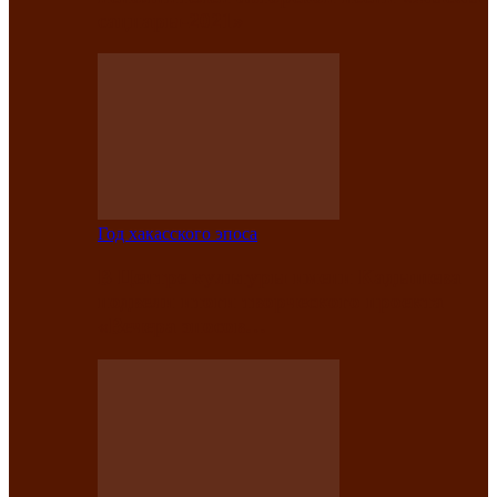
саӊнары-2021»
Год хакасского эпоса
В Центре культуры имени Кадышева
подвели итоги творческого проекта
«Вечера эпосов…