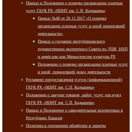
Приказ и Положение о порядке организации платных
услуг ГАУК РХ «НЦНТ им. С.П. Кадышева»
Приказ №48 от 28.12.2017 «О порядке
организации платных услуг и иной приносящей
деятельности»
Приказ о создании республиканского
художественно-экспертного Совета по ДПИ, НХП
и ремёслам при Министерстве культуры РХ
Положение о порядке организации платных услуг
и иной, приносящей доход деятельности
Регламент предоставления услуги (информационной)
ГАУК РХ «НЦНТ им. С.П. Кадышева»
Положение о закупке товаров, работ, услуг для нужд
ГАУК РХ «НЦНТ им. С.П. Кадышева»
Приказ и Положение о самодеятельных коллективах в
Республике Хакасия
Политика в отношении обработки и защиты