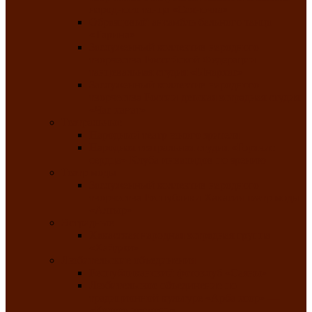
народного танца «Саяночка»
Образцовый ансамбль бального танца
«Тарина»
Заслуженный коллектив народного
творчества Российской Федерации
танцевальная студия «Ынархас»
Заслуженный коллектив народного
творчества России детская эстрадная студия
«Час ханат»
Театральные
Народный театр юного зрителя
Народная театральная студия «Горячие
сердца» Клуба инвалидов по зрению
Театр моды
Заслуженный коллектив народного
творчества Республики Хакасия театр моды
«Алтыр»
Эстрадные
Хакасская народная эстрадная группа
«Хайджи»
Любительские объединения
Республиканский фотоклуб «Саяны»
Любительское объединение по
традиционной культуре «Арба хоор» —
«Колесо времени»