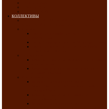
ОКТЯБРЬ-2026
НОЯБРЬ-2026
ДЕКАБРЬ-2026
КОЛЛЕКТИВЫ
РАСПИСАНИЕ ЗАНЯТИЙ ТВОРЧЕСКИХ
КОЛЛЕКТИВОВ НА 2025-2026 ГОДЫ
Хоровые
Народный ансамбль русской песни
«Медуница»
Русский народный хор им. Михаила Шрамко
Народный хор «Родные напевы» Клуба
инвалидов по зрению
Фольклорные
Хакасский народный фольклорный ансамбль
«Чон коглерi»
Хакасская фольклорная студия тахпахчи —
ансамбль «Хағба»
Хореографические
Заслуженный коллектив народного
творчества России детская хореографическая
студия «Айас»
Хакасский народный ансамбль песни и
танца «Жарки»
Заслуженный коллектив народного
творчества Республики Хакасия ансамбль