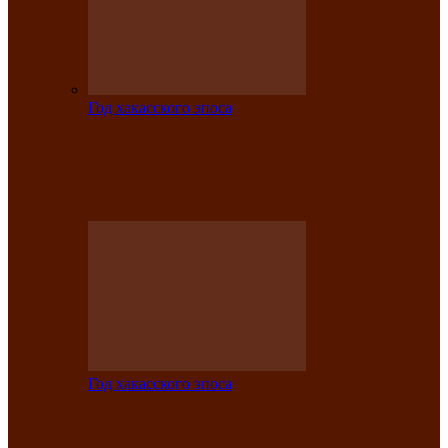
Год хакасского эпоса
Центру культуры и народного
творчества имени Кадышева присвоен
статус «национальный»
Год хакасского эпоса
В Хакасии определили лучших
исполнителей авторской песни «Хысхы