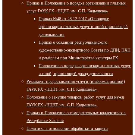
Приказ и Положение о порядке организации платных
услуг ГАУК РХ «НЦНТ им. С.П. Кадышева»
Приказ №48 от 28.12.2017 «О порядке
организации платных услуг и иной приносящей
деятельности»
Приказ о создании республиканского
художественно-экспертного Совета по ДПИ, НХП
и ремёслам при Министерстве культуры РХ
Положение о порядке организации платных услуг
и иной, приносящей доход деятельности
Регламент предоставления услуги (информационной)
ГАУК РХ «НЦНТ им. С.П. Кадышева»
Положение о закупке товаров, работ, услуг для нужд
ГАУК РХ «НЦНТ им. С.П. Кадышева»
Приказ и Положение о самодеятельных коллективах в
Республике Хакасия
Политика в отношении обработки и защиты