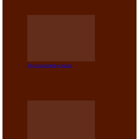
саӊнары-2021»
Год хакасского эпоса
В Центре культуры имени Кадышева
подвели итоги творческого проекта
«Вечера эпосов…