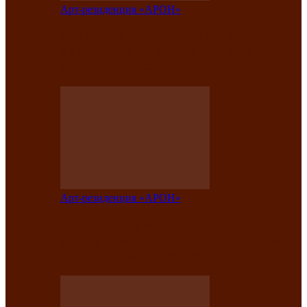
Арт-резиденция «АРОН»
Вокальная студия «Арон» приглашает
на премьерный концерт солистки
Елены Кызласовой
Арт-резиденция «АРОН»
Единство народов Саяно-Алтая: Гала-
концерт завершил Межрегиональный
фестиваль «Голос кочевника»