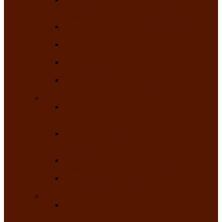
творчества детей ограниченными
возможностями здоровья «Мы всё можем!»
Республиканский фотоконкурс «Салют
Победы»
Республиканский конкурс чтецов «Поэзия
души»
Республиканский конкурс народно-
певческих коллективов «Родные напевы»
Республиканский фестиваль юмора среди
людей с нарушениями зрения «Море смеха»
Май 2026
Республиканский фестиваль творчества
среди людей с нарушениями зрения «Народу
победителю»
Республиканский фестиваль-конкурс
носителей и исполнителей традиционного
музыкального творчества «Айтыс»
Республиканский конкурс героических
сказаний имени С.П. Кадышева
Республиканский конкурс детского
творчества «Вот какое наше детство!»
Июнь 2026
Республиканский конкурс «Чайлаг»-
«Летняя усадьба»