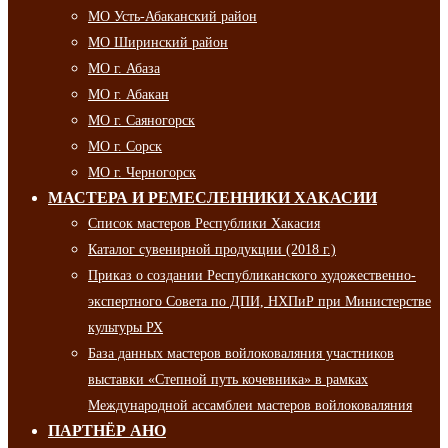
МО Усть-Абаканский район
МО Ширинский район
МО г. Абаза
МО г. Абакан
МО г. Саяногорск
МО г. Сорск
МО г. Черногорск
МАСТЕРА И РЕМЕСЛЕННИКИ ХАКАСИИ
Список мастеров Республики Хакасия
Каталог сувенирной продукции (2018 г.)
Приказ о создании Республиканского художественно-
экспертного Совета по ДПИ, НХПиР при Министерстве
культуры РХ
База данных мастеров войлоковаляния участников
выставки «Степной путь кочевника» в рамках
Международной ассамблеи мастеров войлоковаляния
ПАРТНЁР АНО