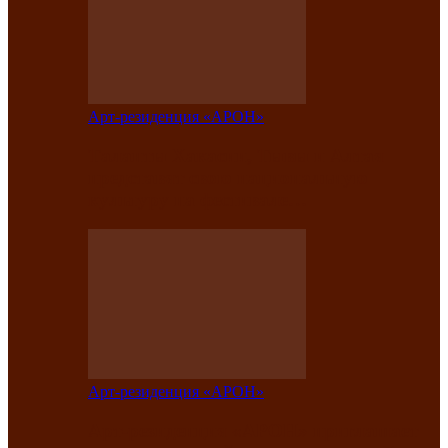
Арт-резиденция «АРОН»
Таланты Хакасии, Тывы и Алтая
представят свою национальную
культуру на фестивале…
Арт-резиденция «АРОН»
Арт-резиденция «АРОН» приглашает