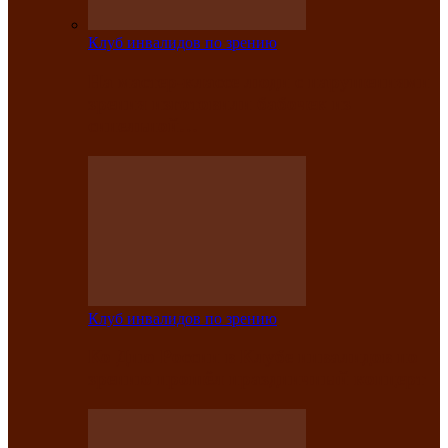
Клуб инвалидов по зрению
На мастер‑классе люди с нарушениями
зрения изготовили бабочек из
синельной…
Клуб инвалидов по зрению
Ко Дню России в Клубе инвалидов по
зрению прошёл праздничный концерт