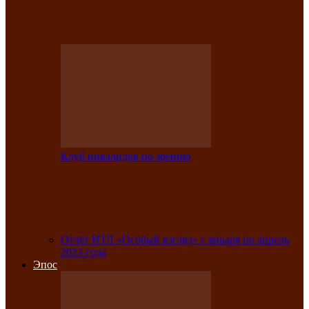
Клубе инвалидов по зрению прошёл 13-
й республиканский…
Клуб инвалидов по зрению
Участники Клуба инвалидов по зрению
заняли призовые места во
Всероссийской…
Отчёт ИТЛ «Особый взгляд» с января по апрель
2023 года
Эпос