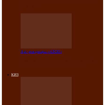
на праздничный концерт в честь Дня
рождения
Арт-резиденция «АРОН»
Фестиваль «Голос кочевника» вновь
объединит народы Саяно-Алтая
КИЗ