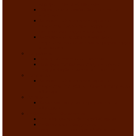
народного танца «Саяночка»
Образцовый ансамбль бального танца
«Тарина»
Заслуженный коллектив народного
творчества Российской Федерации
танцевальная студия «Ынархас»
Заслуженный коллектив народного
творчества России детская эстрадная студия
«Час ханат»
Театральные
Народный театр юного зрителя
Народная театральная студия «Горячие
сердца» Клуба инвалидов по зрению
Театр моды
Заслуженный коллектив народного
творчества Республики Хакасия театр моды
«Алтыр»
Эстрадные
Хакасская народная эстрадная группа
«Хайджи»
Любительские объединения
Республиканский фотоклуб «Саяны»
Любительское объединение по
традиционной культуре «Арба хоор» —
«Колесо времени»