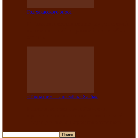
Год хакасского эпоса
В Хакасии состоится конкурс детской
национальной эстрадной песни «Час
ханат»
«Тахпахчи» — ансамбль «Хағба»
Известные тахпахчи Хакасии
приглашают на концерт любителей
традиционного народного тахпаха