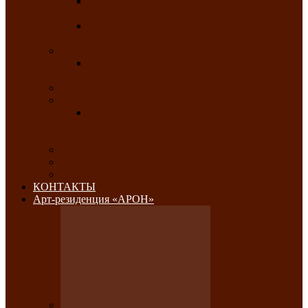
Республиканский конкурс национального
костюма «Алтын чазы»-«Золотая степь»
Республиканский конкурс на лучший
традиционный напиток «Айран пайы»
Июль 2026
Республиканский фестиваль семейного
творчества «Ромашка»
Август 2026
Сентябрь 2026
Республиканская выставка по
изобразительному и ДПИ, НХР и
фотоискусству «Традиции и современность»
Октябрь 2026
Ноябрь 2026
Декабрь 2026
КОНТАКТЫ
Арт-резиденция «АРОН»