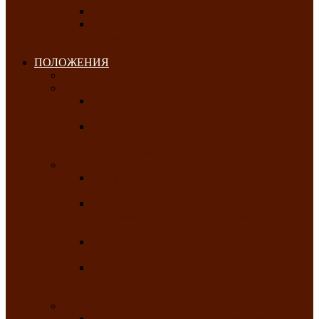
Клуб любителей чатхана
«Творческая мастерская» — студия
декоративно-прикладного искусства Клуба
инвалидов по зрению
ПОЛОЖЕНИЯ
Январь 2026
Февраль 2026
Республиканский молодёжный конкурс
«Здоровый выбор-твой выбор»
Республиканский фестиваль-конкурс
патриотической песни среди людей с
нарушениями зрения «Виват, Россия!»
Март 2026
Республиканская выставка-конкурс
«Сувениры Хакасии»
Республиканский конкурс игровых
программ «Кӱлӱк аттыӊ ойыннары» —
«Игры трудолюбивой лошади»
Межрегиональный конкурс русского танца
«Сибирское раздолье»
Республиканская выставка работ
самодеятельных художников «Часхы
оннерi»-«Краски весны»
Апрель 2026
Республиканская выставка изобразительного