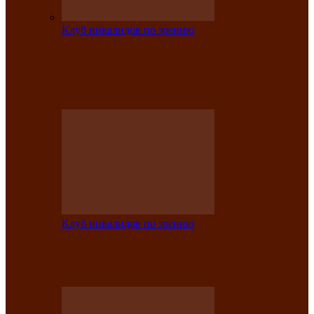
Клуб инвалидов по зрению
На мастер‑классе люди с нарушениями
зрения изготовили бабочек из
синельной…
Клуб инвалидов по зрению
Ко Дню России в Клубе инвалидов по
зрению прошёл праздничный концерт