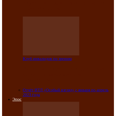
Клубе инвалидов по зрению прошёл 13-
й республиканский…
Клуб инвалидов по зрению
Участники Клуба инвалидов по зрению
заняли призовые места во
Всероссийской…
Отчёт ИТЛ «Особый взгляд» с января по апрель
2023 года
Эпос