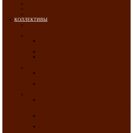
ОКТЯБРЬ-2026
НОЯБРЬ-2026
ДЕКАБРЬ-2026
КОЛЛЕКТИВЫ
РАСПИСАНИЕ ЗАНЯТИЙ ТВОРЧЕСКИХ
КОЛЛЕКТИВОВ НА 2025-2026 ГОДЫ
Хоровые
Народный ансамбль русской песни
«Медуница»
Русский народный хор им. Михаила Шрамко
Народный хор «Родные напевы» Клуба
инвалидов по зрению
Фольклорные
Хакасский народный фольклорный ансамбль
«Чон коглерi»
Хакасская фольклорная студия тахпахчи —
ансамбль «Хағба»
Хореографические
Заслуженный коллектив народного
творчества России детская хореографическая
студия «Айас»
Хакасский народный ансамбль песни и
танца «Жарки»
Заслуженный коллектив народного
творчества Республики Хакасия ансамбль