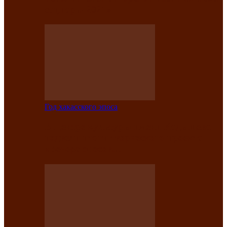
саӊнары-2021»
Год хакасского эпоса
В Центре культуры имени Кадышева
подвели итоги творческого проекта
«Вечера эпосов…