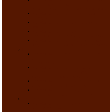
творчества детей ограниченными
возможностями здоровья «Мы всё можем!»
Республиканский фотоконкурс «Салют
Победы»
Республиканский конкурс чтецов «Поэзия
души»
Республиканский конкурс народно-
певческих коллективов «Родные напевы»
Республиканский фестиваль юмора среди
людей с нарушениями зрения «Море смеха»
Май 2026
Республиканский фестиваль творчества
среди людей с нарушениями зрения «Народу
победителю»
Республиканский фестиваль-конкурс
носителей и исполнителей традиционного
музыкального творчества «Айтыс»
Республиканский конкурс героических
сказаний имени С.П. Кадышева
Республиканский конкурс детского
творчества «Вот какое наше детство!»
Июнь 2026
Республиканский конкурс «Чайлаг»-
«Летняя усадьба»