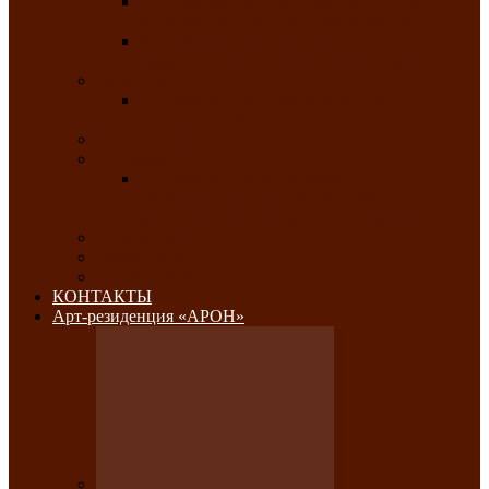
Республиканский конкурс национального
костюма «Алтын чазы»-«Золотая степь»
Республиканский конкурс на лучший
традиционный напиток «Айран пайы»
Июль 2026
Республиканский фестиваль семейного
творчества «Ромашка»
Август 2026
Сентябрь 2026
Республиканская выставка по
изобразительному и ДПИ, НХР и
фотоискусству «Традиции и современность»
Октябрь 2026
Ноябрь 2026
Декабрь 2026
КОНТАКТЫ
Арт-резиденция «АРОН»