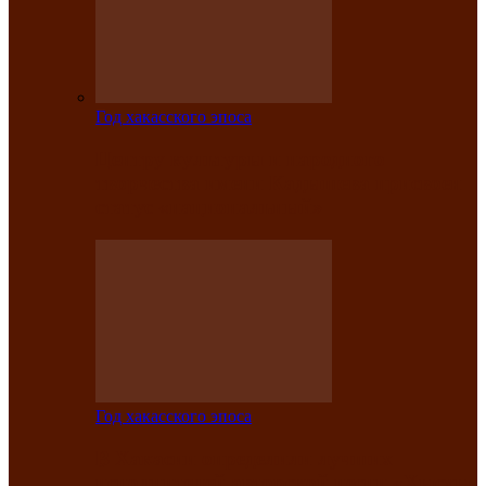
Год хакасского эпоса
Центру культуры и народного
творчества имени Кадышева присвоен
статус «национальный»
Год хакасского эпоса
В Хакасии определили лучших
исполнителей авторской песни «Хысхы