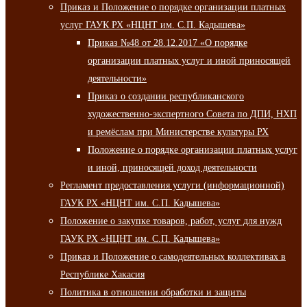
Приказ и Положение о порядке организации платных
услуг ГАУК РХ «НЦНТ им. С.П. Кадышева»
Приказ №48 от 28.12.2017 «О порядке
организации платных услуг и иной приносящей
деятельности»
Приказ о создании республиканского
художественно-экспертного Совета по ДПИ, НХП
и ремёслам при Министерстве культуры РХ
Положение о порядке организации платных услуг
и иной, приносящей доход деятельности
Регламент предоставления услуги (информационной)
ГАУК РХ «НЦНТ им. С.П. Кадышева»
Положение о закупке товаров, работ, услуг для нужд
ГАУК РХ «НЦНТ им. С.П. Кадышева»
Приказ и Положение о самодеятельных коллективах в
Республике Хакасия
Политика в отношении обработки и защиты