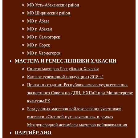
МО Усть-Абаканский район
МО Ширинский район
МО г. Абаза
МО г. Абакан
МО г. Саяногорск
МО г. Сорск
МО г. Черногорск
МАСТЕРА И РЕМЕСЛЕННИКИ ХАКАСИИ
Список мастеров Республики Хакасия
Каталог сувенирной продукции (2018 г.)
Приказ о создании Республиканского художественно-
экспертного Совета по ДПИ, НХПиР при Министерстве
культуры РХ
База данных мастеров войлоковаляния участников
выставки «Степной путь кочевника» в рамках
Международной ассамблеи мастеров войлоковаляния
ПАРТНЁР АНО