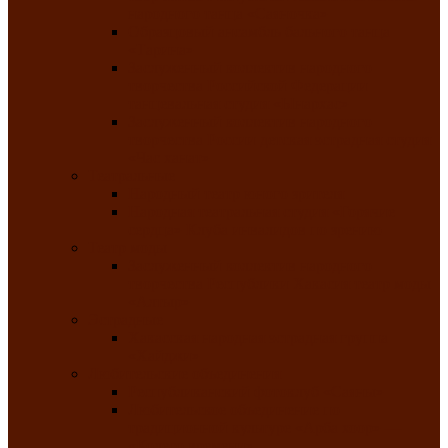
народного танца «Саяночка»
Образцовый ансамбль бального танца
«Тарина»
Заслуженный коллектив народного
творчества Российской Федерации
танцевальная студия «Ынархас»
Заслуженный коллектив народного
творчества России детская эстрадная студия
«Час ханат»
Театральные
Народный театр юного зрителя
Народная театральная студия «Горячие
сердца» Клуба инвалидов по зрению
Театр моды
Заслуженный коллектив народного
творчества Республики Хакасия театр моды
«Алтыр»
Эстрадные
Хакасская народная эстрадная группа
«Хайджи»
Любительские объединения
Республиканский фотоклуб «Саяны»
Любительское объединение по
традиционной культуре «Арба хоор» —
«Колесо времени»