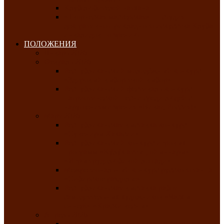
Клуб любителей чатхана
«Творческая мастерская» — студия
декоративно-прикладного искусства Клуба
инвалидов по зрению
ПОЛОЖЕНИЯ
Январь 2026
Февраль 2026
Республиканский молодёжный конкурс
«Здоровый выбор-твой выбор»
Республиканский фестиваль-конкурс
патриотической песни среди людей с
нарушениями зрения «Виват, Россия!»
Март 2026
Республиканская выставка-конкурс
«Сувениры Хакасии»
Республиканский конкурс игровых
программ «Кӱлӱк аттыӊ ойыннары» —
«Игры трудолюбивой лошади»
Межрегиональный конкурс русского танца
«Сибирское раздолье»
Республиканская выставка работ
самодеятельных художников «Часхы
оннерi»-«Краски весны»
Апрель 2026
Республиканская выставка изобразительного