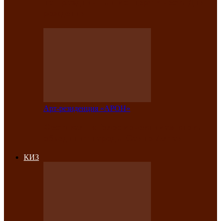
на праздничный концерт в честь Дня
рождения
Арт-резиденция «АРОН»
Фестиваль «Голос кочевника» вновь
объединит народы Саяно-Алтая
КИЗ