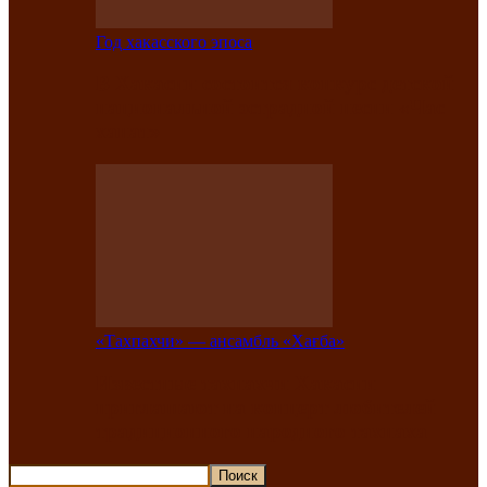
Год хакасского эпоса
В Хакасии состоится конкурс детской
национальной эстрадной песни «Час
ханат»
«Тахпахчи» — ансамбль «Хағба»
Известные тахпахчи Хакасии
приглашают на концерт любителей
традиционного народного тахпаха