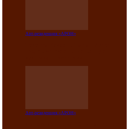
Арт-резиденция «АРОН»
Таланты Хакасии, Тывы и Алтая
представят свою национальную
культуру на фестивале…
Арт-резиденция «АРОН»
Арт-резиденция «АРОН» приглашает