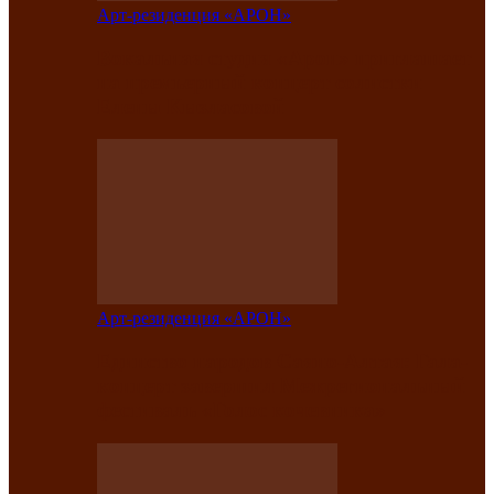
Арт-резиденция «АРОН»
Вокальная студия «Арон» приглашает
на премьерный концерт солистки
Елены Кызласовой
Арт-резиденция «АРОН»
Единство народов Саяно-Алтая: Гала-
концерт завершил Межрегиональный
фестиваль «Голос кочевника»