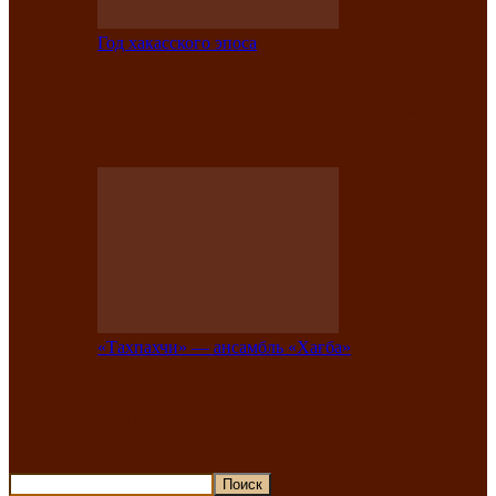
Год хакасского эпоса
В Хакасии состоится конкурс детской
национальной эстрадной песни «Час
ханат»
«Тахпахчи» — ансамбль «Хағба»
Известные тахпахчи Хакасии
приглашают на концерт любителей
традиционного народного тахпаха