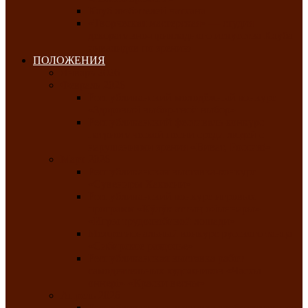
Клуб любителей чатхана
«Творческая мастерская» — студия
декоративно-прикладного искусства Клуба
инвалидов по зрению
ПОЛОЖЕНИЯ
Январь 2026
Февраль 2026
Республиканский молодёжный конкурс
«Здоровый выбор-твой выбор»
Республиканский фестиваль-конкурс
патриотической песни среди людей с
нарушениями зрения «Виват, Россия!»
Март 2026
Республиканская выставка-конкурс
«Сувениры Хакасии»
Республиканский конкурс игровых
программ «Кӱлӱк аттыӊ ойыннары» —
«Игры трудолюбивой лошади»
Межрегиональный конкурс русского танца
«Сибирское раздолье»
Республиканская выставка работ
самодеятельных художников «Часхы
оннерi»-«Краски весны»
Апрель 2026
Республиканская выставка изобразительного