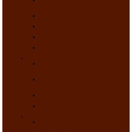
творчества детей ограниченными
возможностями здоровья «Мы всё можем!»
Республиканский фотоконкурс «Салют
Победы»
Республиканский конкурс чтецов «Поэзия
души»
Республиканский конкурс народно-
певческих коллективов «Родные напевы»
Республиканский фестиваль юмора среди
людей с нарушениями зрения «Море смеха»
Май 2026
Республиканский фестиваль творчества
среди людей с нарушениями зрения «Народу
победителю»
Республиканский фестиваль-конкурс
носителей и исполнителей традиционного
музыкального творчества «Айтыс»
Республиканский конкурс героических
сказаний имени С.П. Кадышева
Республиканский конкурс детского
творчества «Вот какое наше детство!»
Июнь 2026
Республиканский конкурс «Чайлаг»-
«Летняя усадьба»