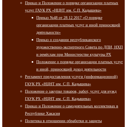
Приказ и Положение о порядке организации платных
услуг ГАУК РХ «НЦНТ им. С.П. Кадышева»
Приказ №48 от 28.12.2017 «О порядке
организации платных услуг и иной приносящей
деятельности»
Приказ о создании республиканского
художественно-экспертного Совета по ДПИ, НХП
и ремёслам при Министерстве культуры РХ
Положение о порядке организации платных услуг
и иной, приносящей доход деятельности
Регламент предоставления услуги (информационной)
ГАУК РХ «НЦНТ им. С.П. Кадышева»
Положение о закупке товаров, работ, услуг для нужд
ГАУК РХ «НЦНТ им. С.П. Кадышева»
Приказ и Положение о самодеятельных коллективах в
Республике Хакасия
Политика в отношении обработки и защиты