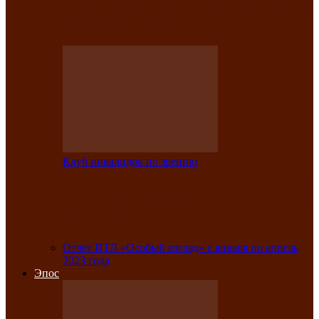
Клубе инвалидов по зрению прошёл 13-
й республиканский…
Клуб инвалидов по зрению
Участники Клуба инвалидов по зрению
заняли призовые места во
Всероссийской…
Отчёт ИТЛ «Особый взгляд» с января по апрель
2023 года
Эпос