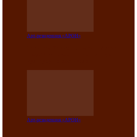
Арт-резиденция «АРОН»
Таланты Хакасии, Тывы и Алтая
представят свою национальную
культуру на фестивале…
Арт-резиденция «АРОН»
Арт-резиденция «АРОН» приглашает