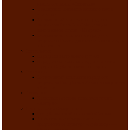
народного танца «Саяночка»
Образцовый ансамбль бального танца
«Тарина»
Заслуженный коллектив народного
творчества Российской Федерации
танцевальная студия «Ынархас»
Заслуженный коллектив народного
творчества России детская эстрадная студия
«Час ханат»
Театральные
Народный театр юного зрителя
Народная театральная студия «Горячие
сердца» Клуба инвалидов по зрению
Театр моды
Заслуженный коллектив народного
творчества Республики Хакасия театр моды
«Алтыр»
Эстрадные
Хакасская народная эстрадная группа
«Хайджи»
Любительские объединения
Республиканский фотоклуб «Саяны»
Любительское объединение по
традиционной культуре «Арба хоор» —
«Колесо времени»