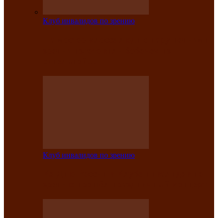
Клуб инвалидов по зрению
На мастер‑классе люди с нарушениями
зрения изготовили бабочек из
синельной…
Клуб инвалидов по зрению
Ко Дню России в Клубе инвалидов по
зрению прошёл праздничный концерт