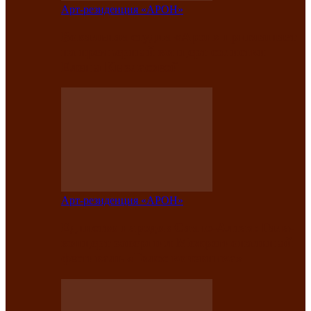
Арт-резиденция «АРОН»
Вокальная студия «Арон» приглашает
на премьерный концерт солистки
Елены Кызласовой
Арт-резиденция «АРОН»
Единство народов Саяно-Алтая: Гала-
концерт завершил Межрегиональный
фестиваль «Голос кочевника»