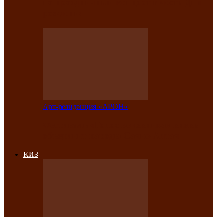
на праздничный концерт в честь Дня
рождения
Арт-резиденция «АРОН»
Фестиваль «Голос кочевника» вновь
объединит народы Саяно-Алтая
КИЗ