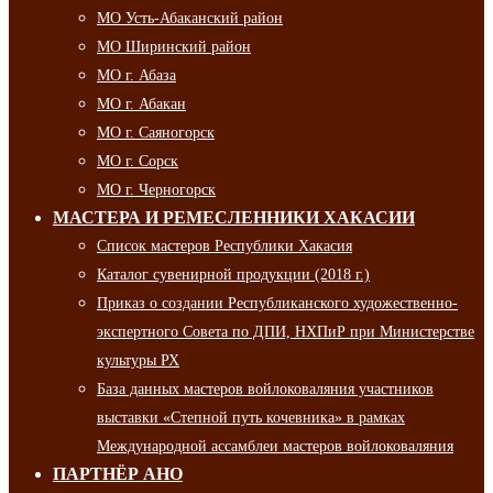
МО Усть-Абаканский район
МО Ширинский район
МО г. Абаза
МО г. Абакан
МО г. Саяногорск
МО г. Сорск
МО г. Черногорск
МАСТЕРА И РЕМЕСЛЕННИКИ ХАКАСИИ
Список мастеров Республики Хакасия
Каталог сувенирной продукции (2018 г.)
Приказ о создании Республиканского художественно-
экспертного Совета по ДПИ, НХПиР при Министерстве
культуры РХ
База данных мастеров войлоковаляния участников
выставки «Степной путь кочевника» в рамках
Международной ассамблеи мастеров войлоковаляния
ПАРТНЁР АНО