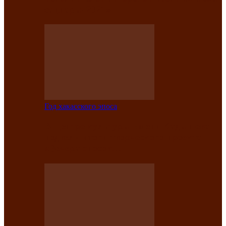
саӊнары-2021»
Год хакасского эпоса
В Центре культуры имени Кадышева
подвели итоги творческого проекта
«Вечера эпосов…