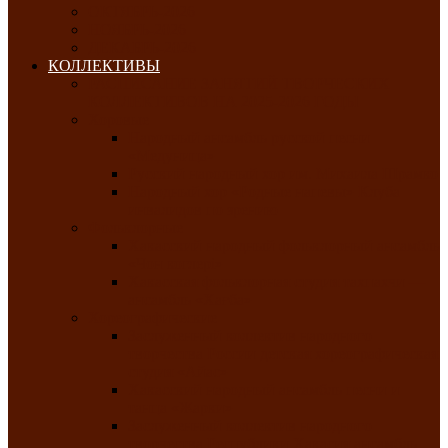
ОКТЯБРЬ-2026
НОЯБРЬ-2026
ДЕКАБРЬ-2026
КОЛЛЕКТИВЫ
РАСПИСАНИЕ ЗАНЯТИЙ ТВОРЧЕСКИХ
КОЛЛЕКТИВОВ НА 2025-2026 ГОДЫ
Хоровые
Народный ансамбль русской песни
«Медуница»
Русский народный хор им. Михаила Шрамко
Народный хор «Родные напевы» Клуба
инвалидов по зрению
Фольклорные
Хакасский народный фольклорный ансамбль
«Чон коглерi»
Хакасская фольклорная студия тахпахчи —
ансамбль «Хағба»
Хореографические
Заслуженный коллектив народного
творчества России детская хореографическая
студия «Айас»
Хакасский народный ансамбль песни и
танца «Жарки»
Заслуженный коллектив народного
творчества Республики Хакасия ансамбль