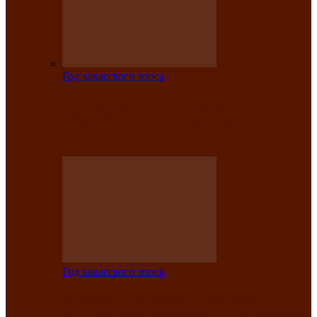
Год хакасского эпоса
Центру культуры и народного
творчества имени Кадышева присвоен
статус «национальный»
Год хакасского эпоса
В Хакасии определили лучших
исполнителей авторской песни «Хысхы