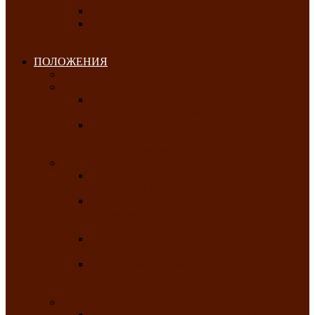
Клуб любителей чатхана
«Творческая мастерская» — студия
декоративно-прикладного искусства Клуба
инвалидов по зрению
ПОЛОЖЕНИЯ
Январь 2026
Февраль 2026
Республиканский молодёжный конкурс
«Здоровый выбор-твой выбор»
Республиканский фестиваль-конкурс
патриотической песни среди людей с
нарушениями зрения «Виват, Россия!»
Март 2026
Республиканская выставка-конкурс
«Сувениры Хакасии»
Республиканский конкурс игровых
программ «Кӱлӱк аттыӊ ойыннары» —
«Игры трудолюбивой лошади»
Межрегиональный конкурс русского танца
«Сибирское раздолье»
Республиканская выставка работ
самодеятельных художников «Часхы
оннерi»-«Краски весны»
Апрель 2026
Республиканская выставка изобразительного