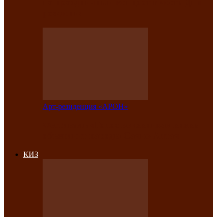
на праздничный концерт в честь Дня
рождения
Арт-резиденция «АРОН»
Фестиваль «Голос кочевника» вновь
объединит народы Саяно-Алтая
КИЗ