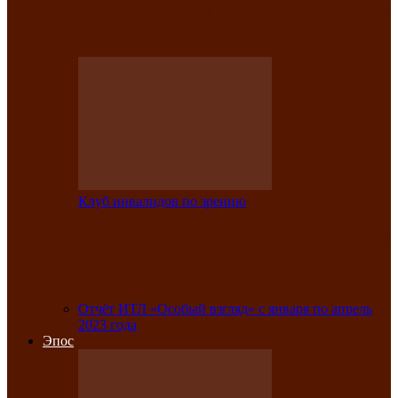
Клубе инвалидов по зрению прошёл 13-
й республиканский…
Клуб инвалидов по зрению
Участники Клуба инвалидов по зрению
заняли призовые места во
Всероссийской…
Отчёт ИТЛ «Особый взгляд» с января по апрель
2023 года
Эпос