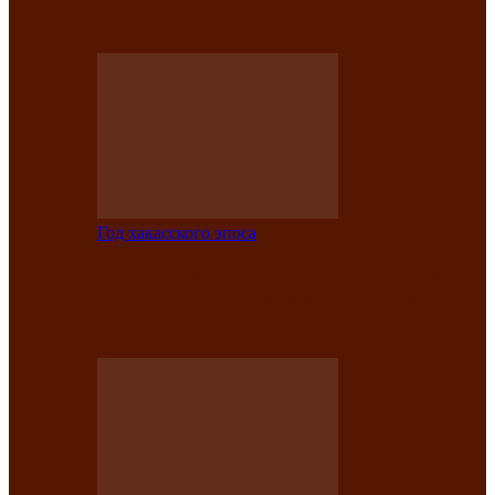
саӊнары-2021»
Год хакасского эпоса
В Центре культуры имени Кадышева
подвели итоги творческого проекта
«Вечера эпосов…