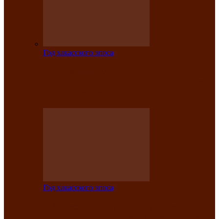
Год хакасского эпоса
Центру культуры и народного
творчества имени Кадышева присвоен
статус «национальный»
Год хакасского эпоса
В Хакасии определили лучших
исполнителей авторской песни «Хысхы