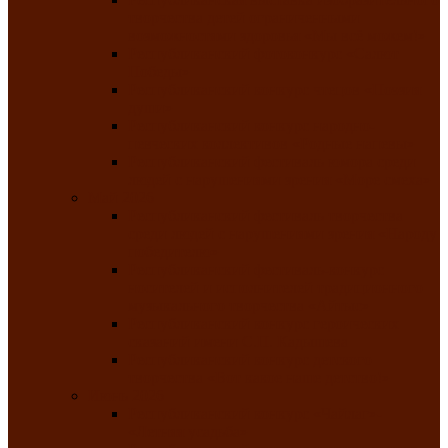
творчества детей ограниченными
возможностями здоровья «Мы всё можем!»
Республиканский фотоконкурс «Салют
Победы»
Республиканский конкурс чтецов «Поэзия
души»
Республиканский конкурс народно-
певческих коллективов «Родные напевы»
Республиканский фестиваль юмора среди
людей с нарушениями зрения «Море смеха»
Май 2026
Республиканский фестиваль творчества
среди людей с нарушениями зрения «Народу
победителю»
Республиканский фестиваль-конкурс
носителей и исполнителей традиционного
музыкального творчества «Айтыс»
Республиканский конкурс героических
сказаний имени С.П. Кадышева
Республиканский конкурс детского
творчества «Вот какое наше детство!»
Июнь 2026
Республиканский конкурс «Чайлаг»-
«Летняя усадьба»