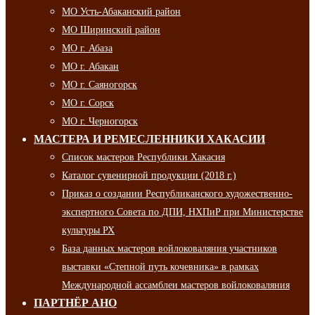
МО Усть-Абаканский район
МО Ширинский район
МО г. Абаза
МО г. Абакан
МО г. Саяногорск
МО г. Сорск
МО г. Черногорск
МАСТЕРА И РЕМЕСЛЕННИКИ ХАКАСИИ
Список мастеров Республики Хакасия
Каталог сувенирной продукции (2018 г.)
Приказ о создании Республиканского художественно-
экспертного Совета по ДПИ, НХПиР при Министерстве
культуры РХ
База данных мастеров войлоковаляния участников
выставки «Степной путь кочевника» в рамках
Международной ассамблеи мастеров войлоковаляния
ПАРТНЁР АНО