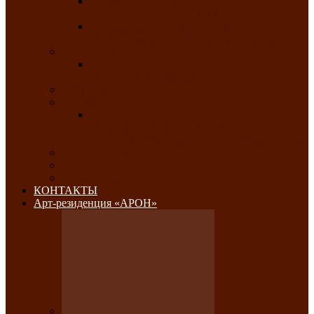
Республиканский конкурс национального
костюма «Алтын чазы»-«Золотая степь»
Республиканский конкурс на лучший
традиционный напиток «Айран пайы»
Июль 2026
Республиканский фестиваль семейного
творчества «Ромашка»
Август 2026
Сентябрь 2026
Республиканская выставка по
изобразительному и ДПИ, НХР и
фотоискусству «Традиции и современность»
Октябрь 2026
Ноябрь 2026
Декабрь 2026
КОНТАКТЫ
Арт-резиденция «АРОН»