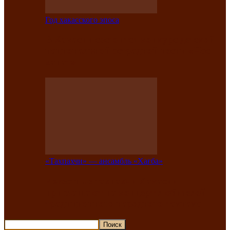
Год хакасского эпоса
В Хакасии состоится конкурс детской
национальной эстрадной песни «Час
ханат»
«Тахпахчи» — ансамбль «Хағба»
Известные тахпахчи Хакасии
приглашают на концерт любителей
традиционного народного тахпаха