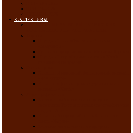
ОКТЯБРЬ-2026
НОЯБРЬ-2026
ДЕКАБРЬ-2026
КОЛЛЕКТИВЫ
РАСПИСАНИЕ ЗАНЯТИЙ ТВОРЧЕСКИХ
КОЛЛЕКТИВОВ НА 2025-2026 ГОДЫ
Хоровые
Народный ансамбль русской песни
«Медуница»
Русский народный хор им. Михаила Шрамко
Народный хор «Родные напевы» Клуба
инвалидов по зрению
Фольклорные
Хакасский народный фольклорный ансамбль
«Чон коглерi»
Хакасская фольклорная студия тахпахчи —
ансамбль «Хағба»
Хореографические
Заслуженный коллектив народного
творчества России детская хореографическая
студия «Айас»
Хакасский народный ансамбль песни и
танца «Жарки»
Заслуженный коллектив народного
творчества Республики Хакасия ансамбль