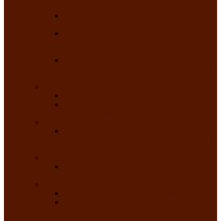
народного танца «Саяночка»
Образцовый ансамбль бального танца
«Тарина»
Заслуженный коллектив народного
творчества Российской Федерации
танцевальная студия «Ынархас»
Заслуженный коллектив народного
творчества России детская эстрадная студия
«Час ханат»
Театральные
Народный театр юного зрителя
Народная театральная студия «Горячие
сердца» Клуба инвалидов по зрению
Театр моды
Заслуженный коллектив народного
творчества Республики Хакасия театр моды
«Алтыр»
Эстрадные
Хакасская народная эстрадная группа
«Хайджи»
Любительские объединения
Республиканский фотоклуб «Саяны»
Любительское объединение по
традиционной культуре «Арба хоор» —
«Колесо времени»