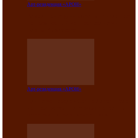
Арт-резиденция «АРОН»
Вокальная студия «Арон» приглашает
на премьерный концерт солистки
Елены Кызласовой
Арт-резиденция «АРОН»
Единство народов Саяно-Алтая: Гала-
концерт завершил Межрегиональный
фестиваль «Голос кочевника»