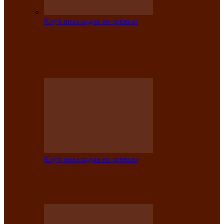
Клуб инвалидов по зрению
На мастер‑классе люди с нарушениями
зрения изготовили бабочек из
синельной…
Клуб инвалидов по зрению
Ко Дню России в Клубе инвалидов по
зрению прошёл праздничный концерт