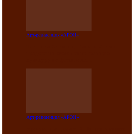
Арт-резиденция «АРОН»
Таланты Хакасии, Тывы и Алтая
представят свою национальную
культуру на фестивале…
Арт-резиденция «АРОН»
Арт-резиденция «АРОН» приглашает