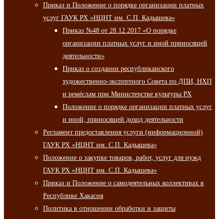
Приказ и Положение о порядке организации платных
услуг ГАУК РХ «НЦНТ им. С.П. Кадышева»
Приказ №48 от 28.12.2017 «О порядке
организации платных услуг и иной приносящей
деятельности»
Приказ о создании республиканского
художественно-экспертного Совета по ДПИ, НХП
и ремёслам при Министерстве культуры РХ
Положение о порядке организации платных услуг
и иной, приносящей доход деятельности
Регламент предоставления услуги (информационной)
ГАУК РХ «НЦНТ им. С.П. Кадышева»
Положение о закупке товаров, работ, услуг для нужд
ГАУК РХ «НЦНТ им. С.П. Кадышева»
Приказ и Положение о самодеятельных коллективах в
Республике Хакасия
Политика в отношении обработки и защиты