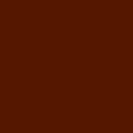
ТИВОВ НА 2025-2026 ГОДЫ
ица»
о
алидов по зрению
ь «Чон коглерi»
 ансамбль «Хағба»
тва России детская хореографическая студия «Айас»
ца «Жарки»
тва Республики Хакасия ансамбль народного танца «Саяно
рина»
тва Российской Федерации танцевальная студия «Ынархас
ва России детская эстрадная студия «Час ханат»