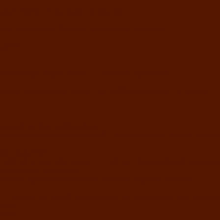
рдца» Клуба инвалидов по зрению
тва Республики Хакасия театр моды «Алтыр»
йджи»
й культуре «Арба хоор» — «Колесо времени»
тивно-прикладного искусства Клуба инвалидов по зрению
оровый выбор-твой выбор»
тической песни среди людей с нарушениями зрения «Виват
ниры Хакасии»
мм «Кӱлӱк аттыӊ ойыннары» — «Игры трудолюбивой лошади
«Сибирское раздолье»
ельных художников «Часхы оннерi»-«Краски весны»
го творчества детей ограниченными возможностями здоров
еды»
души»