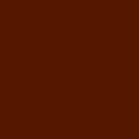
, Россия!»
»
ья «Мы всё можем!»