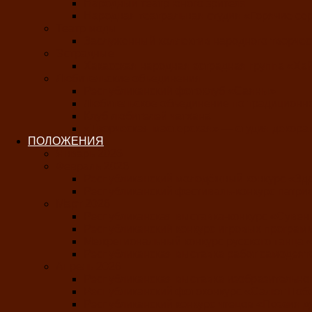
Народный театр юного зрителя
Народная театральная студия «Горячие се
Театр моды
Заслуженный коллектив народного творчес
Эстрадные
Хакасская народная эстрадная группа «Ха
Любительские объединения
Республиканский фотоклуб «Саяны»
Любительское объединение по традиционно
Клуб любителей чатхана
«Творческая мастерская» — студия декора
ПОЛОЖЕНИЯ
Январь 2026
Февраль 2026
Республиканский молодёжный конкурс «Зд
Республиканский фестиваль-конкурс патрио
Март 2026
Республиканская выставка-конкурс «Суве
Республиканский конкурс игровых програ
Межрегиональный конкурс русского танца 
Республиканская выставка работ самодеят
Апрель 2026
Республиканская выставка изобразительно
Республиканский фотоконкурс «Салют Поб
Республиканский конкурс чтецов «Поэзия 