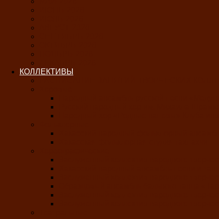
МАЙ-2026
ИЮНЬ-2026
ИЮЛЬ-2026
АВГУСТ-2026
СЕНТЯБРЬ-2026
ОКТЯБРЬ-2026
НОЯБРЬ-2026
ДЕКАБРЬ-2026
КОЛЛЕКТИВЫ
РАСПИСАНИЕ ЗАНЯТИЙ ТВОРЧЕСКИХ КОЛЛЕК
Хоровые
Народный ансамбль русской песни «Медун
Русский народный хор им. Михаила Шрамк
Народный хор «Родные напевы» Клуба инв
Фольклорные
Хакасский народный фольклорный ансамбл
Хакасская фольклорная студия тахпахчи —
Хореографические
Заслуженный коллектив народного творчес
Хакасский народный ансамбль песни и тан
Заслуженный коллектив народного творчес
Образцовый ансамбль бального танца «Та
Заслуженный коллектив народного творчес
Заслуженный коллектив народного творчест
Театральные