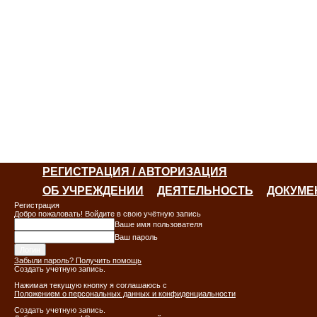
РЕГИСТРАЦИЯ / АВТОРИЗАЦИЯ
ОБ УЧРЕЖДЕНИИ
ДЕЯТЕЛЬНОСТЬ
ДОКУМЕ
Регистрация
Добро пожаловать! Войдите в свою учётную запись
Ваше имя пользователя
Ваш пароль
Забыли пароль? Получить помощь
Создать учетную запись.
Нажимая текущую кнопку я соглашаюсь с
Положением о персональных данных и конфиденциальности
Создать учетную запись.