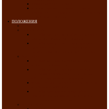
Клуб любителей чатхана
«Творческая мастерская» — студия
декоративно-прикладного искусства Клуба
инвалидов по зрению
ПОЛОЖЕНИЯ
Январь 2026
Февраль 2026
Республиканский молодёжный конкурс
«Здоровый выбор-твой выбор»
Республиканский фестиваль-конкурс
патриотической песни среди людей с
нарушениями зрения «Виват, Россия!»
Март 2026
Республиканская выставка-конкурс
«Сувениры Хакасии»
Республиканский конкурс игровых
программ «Кӱлӱк аттыӊ ойыннары» —
«Игры трудолюбивой лошади»
Межрегиональный конкурс русского танца
«Сибирское раздолье»
Республиканская выставка работ
самодеятельных художников «Часхы
оннерi»-«Краски весны»
Апрель 2026
Республиканская выставка изобразительного