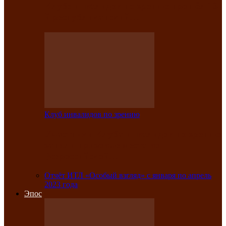
Клубе инвалидов по зрению прошёл 13-
й республиканский…
Клуб инвалидов по зрению
Участники Клуба инвалидов по зрению
заняли призовые места во
Всероссийской…
Отчёт ИТЛ «Особый взгляд» с января по апрель
2023 года
Эпос