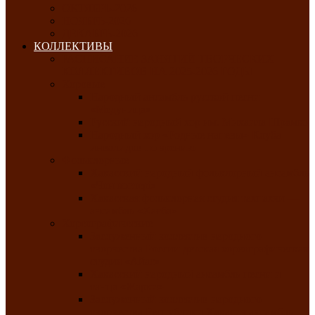
ОКТЯБРЬ-2026
НОЯБРЬ-2026
ДЕКАБРЬ-2026
КОЛЛЕКТИВЫ
РАСПИСАНИЕ ЗАНЯТИЙ ТВОРЧЕСКИХ
КОЛЛЕКТИВОВ НА 2025-2026 ГОДЫ
Хоровые
Народный ансамбль русской песни
«Медуница»
Русский народный хор им. Михаила Шрамко
Народный хор «Родные напевы» Клуба
инвалидов по зрению
Фольклорные
Хакасский народный фольклорный ансамбль
«Чон коглерi»
Хакасская фольклорная студия тахпахчи —
ансамбль «Хағба»
Хореографические
Заслуженный коллектив народного
творчества России детская хореографическая
студия «Айас»
Хакасский народный ансамбль песни и
танца «Жарки»
Заслуженный коллектив народного
творчества Республики Хакасия ансамбль