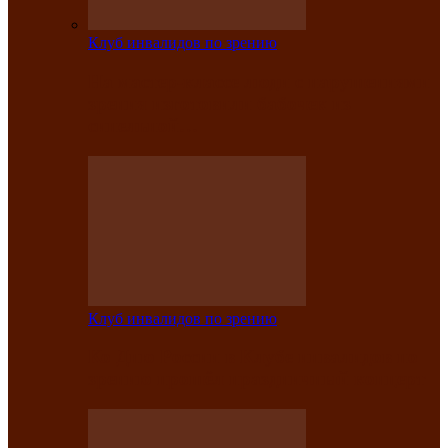
Клуб инвалидов по зрению
На мастер‑классе люди с нарушениями
зрения изготовили бабочек из
синельной…
Клуб инвалидов по зрению
Ко Дню России в Клубе инвалидов по
зрению прошёл праздничный концерт