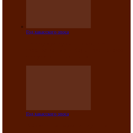
Год хакасского эпоса
Центру культуры и народного
творчества имени Кадышева присвоен
статус «национальный»
Год хакасского эпоса
В Хакасии определили лучших
исполнителей авторской песни «Хысхы