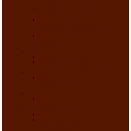
народного танца «Саяночка»
Образцовый ансамбль бального танца
«Тарина»
Заслуженный коллектив народного
творчества Российской Федерации
танцевальная студия «Ынархас»
Заслуженный коллектив народного
творчества России детская эстрадная студия
«Час ханат»
Театральные
Народный театр юного зрителя
Народная театральная студия «Горячие
сердца» Клуба инвалидов по зрению
Театр моды
Заслуженный коллектив народного
творчества Республики Хакасия театр моды
«Алтыр»
Эстрадные
Хакасская народная эстрадная группа
«Хайджи»
Любительские объединения
Республиканский фотоклуб «Саяны»
Любительское объединение по
традиционной культуре «Арба хоор» —
«Колесо времени»