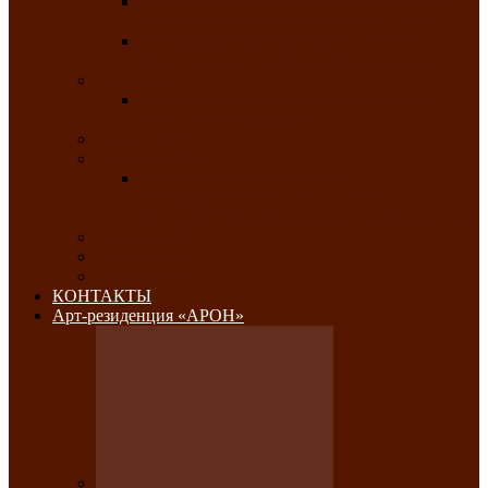
Республиканский конкурс национального
костюма «Алтын чазы»-«Золотая степь»
Республиканский конкурс на лучший
традиционный напиток «Айран пайы»
Июль 2026
Республиканский фестиваль семейного
творчества «Ромашка»
Август 2026
Сентябрь 2026
Республиканская выставка по
изобразительному и ДПИ, НХР и
фотоискусству «Традиции и современность»
Октябрь 2026
Ноябрь 2026
Декабрь 2026
КОНТАКТЫ
Арт-резиденция «АРОН»