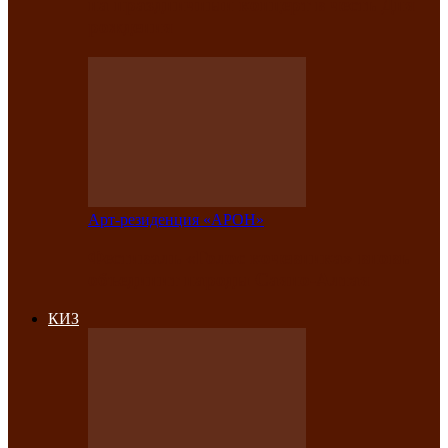
на праздничный концерт в честь Дня
рождения
Арт-резиденция «АРОН»
Фестиваль «Голос кочевника» вновь
объединит народы Саяно-Алтая
КИЗ