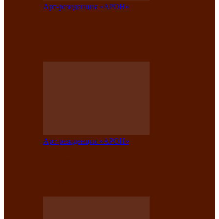
Арт-резиденция «АРОН»
Вокальная студия «Арон» приглашает
на премьерный концерт солистки
Елены Кызласовой
Арт-резиденция «АРОН»
Единство народов Саяно-Алтая: Гала-
концерт завершил Межрегиональный
фестиваль «Голос кочевника»