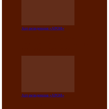
Арт-резиденция «АРОН»
Таланты Хакасии, Тывы и Алтая
представят свою национальную
культуру на фестивале…
Арт-резиденция «АРОН»
Арт-резиденция «АРОН» приглашает