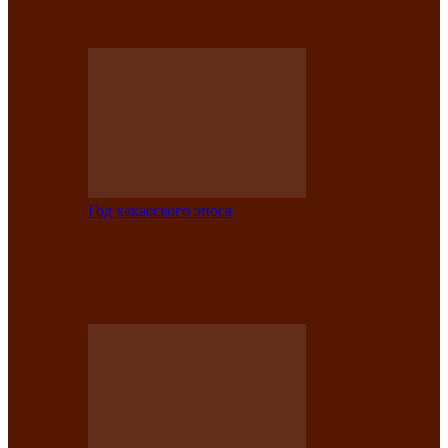
саӊнары-2021»
Год хакасского эпоса
В Центре культуры имени Кадышева
подвели итоги творческого проекта
«Вечера эпосов…