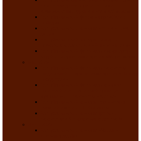
творчества детей ограниченными
возможностями здоровья «Мы всё можем!»
Республиканский фотоконкурс «Салют
Победы»
Республиканский конкурс чтецов «Поэзия
души»
Республиканский конкурс народно-
певческих коллективов «Родные напевы»
Республиканский фестиваль юмора среди
людей с нарушениями зрения «Море смеха»
Май 2026
Республиканский фестиваль творчества
среди людей с нарушениями зрения «Народу
победителю»
Республиканский фестиваль-конкурс
носителей и исполнителей традиционного
музыкального творчества «Айтыс»
Республиканский конкурс героических
сказаний имени С.П. Кадышева
Республиканский конкурс детского
творчества «Вот какое наше детство!»
Июнь 2026
Республиканский конкурс «Чайлаг»-
«Летняя усадьба»