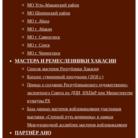
МО Усть-Абаканский район
МО Ширинский район
МО г. Абаза
МО г. Абакан
МО г. Саяногорск
МО г. Сорск
МО г. Черногорск
МАСТЕРА И РЕМЕСЛЕННИКИ ХАКАСИИ
Список мастеров Республики Хакасия
Каталог сувенирной продукции (2018 г.)
Приказ о создании Республиканского художественно-
экспертного Совета по ДПИ, НХПиР при Министерстве
культуры РХ
База данных мастеров войлоковаляния участников
выставки «Степной путь кочевника» в рамках
Международной ассамблеи мастеров войлоковаляния
ПАРТНЁР АНО