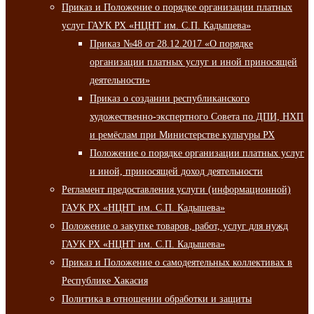
Приказ и Положение о порядке организации платных
услуг ГАУК РХ «НЦНТ им. С.П. Кадышева»
Приказ №48 от 28.12.2017 «О порядке
организации платных услуг и иной приносящей
деятельности»
Приказ о создании республиканского
художественно-экспертного Совета по ДПИ, НХП
и ремёслам при Министерстве культуры РХ
Положение о порядке организации платных услуг
и иной, приносящей доход деятельности
Регламент предоставления услуги (информационной)
ГАУК РХ «НЦНТ им. С.П. Кадышева»
Положение о закупке товаров, работ, услуг для нужд
ГАУК РХ «НЦНТ им. С.П. Кадышева»
Приказ и Положение о самодеятельных коллективах в
Республике Хакасия
Политика в отношении обработки и защиты