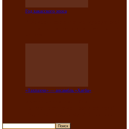
Год хакасского эпоса
В Хакасии состоится конкурс детской
национальной эстрадной песни «Час
ханат»
«Тахпахчи» — ансамбль «Хағба»
Известные тахпахчи Хакасии
приглашают на концерт любителей
традиционного народного тахпаха