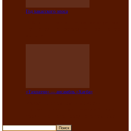
Год хакасского эпоса
В Хакасии состоится конкурс детской
национальной эстрадной песни «Час
ханат»
«Тахпахчи» — ансамбль «Хағба»
Известные тахпахчи Хакасии
приглашают на концерт любителей
традиционного народного тахпаха