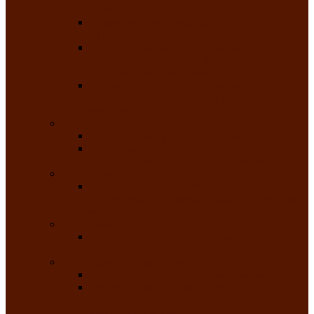
народного танца «Саяночка»
Образцовый ансамбль бального танца
«Тарина»
Заслуженный коллектив народного
творчества Российской Федерации
танцевальная студия «Ынархас»
Заслуженный коллектив народного
творчества России детская эстрадная студия
«Час ханат»
Театральные
Народный театр юного зрителя
Народная театральная студия «Горячие
сердца» Клуба инвалидов по зрению
Театр моды
Заслуженный коллектив народного
творчества Республики Хакасия театр моды
«Алтыр»
Эстрадные
Хакасская народная эстрадная группа
«Хайджи»
Любительские объединения
Республиканский фотоклуб «Саяны»
Любительское объединение по
традиционной культуре «Арба хоор» —
«Колесо времени»