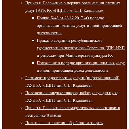
Приказ и Положение о порядке организации платных
услуг ГАУК РХ «НЦНТ им. С.П. Кадышева»
Приказ №48 от 28.12.2017 «О порядке
организации платных услуг и иной приносящей
деятельности»
Приказ о создании республиканского
художественно-экспертного Совета по ДПИ, НХП
и ремёслам при Министерстве культуры РХ
Положение о порядке организации платных услуг
и иной, приносящей доход деятельности
Регламент предоставления услуги (информационной)
ГАУК РХ «НЦНТ им. С.П. Кадышева»
Положение о закупке товаров, работ, услуг для нужд
ГАУК РХ «НЦНТ им. С.П. Кадышева»
Приказ и Положение о самодеятельных коллективах в
Республике Хакасия
Политика в отношении обработки и защиты