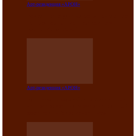
Арт-резиденция «АРОН»
Вокальная студия «Арон» приглашает
на премьерный концерт солистки
Елены Кызласовой
Арт-резиденция «АРОН»
Единство народов Саяно-Алтая: Гала-
концерт завершил Межрегиональный
фестиваль «Голос кочевника»