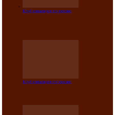
Клуб инвалидов по зрению
На мастер‑классе люди с нарушениями
зрения изготовили бабочек из
синельной…
Клуб инвалидов по зрению
Ко Дню России в Клубе инвалидов по
зрению прошёл праздничный концерт