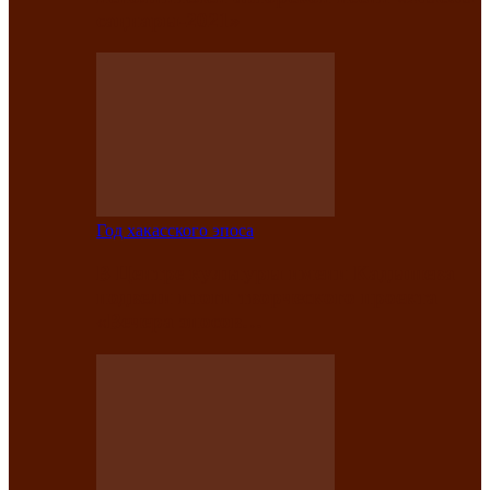
саӊнары-2021»
Год хакасского эпоса
В Центре культуры имени Кадышева
подвели итоги творческого проекта
«Вечера эпосов…