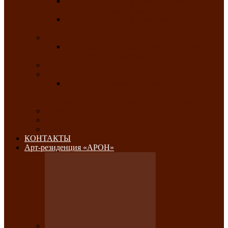
Республиканский конкурс национального
костюма «Алтын чазы»-«Золотая степь»
Республиканский конкурс на лучший
традиционный напиток «Айран пайы»
Июль 2026
Республиканский фестиваль семейного
творчества «Ромашка»
Август 2026
Сентябрь 2026
Республиканская выставка по
изобразительному и ДПИ, НХР и
фотоискусству «Традиции и современность»
Октябрь 2026
Ноябрь 2026
Декабрь 2026
КОНТАКТЫ
Арт-резиденция «АРОН»