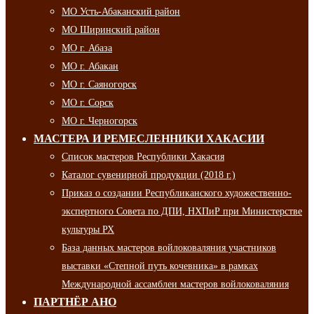
МО Усть-Абаканский район
МО Ширинский район
МО г. Абаза
МО г. Абакан
МО г. Саяногорск
МО г. Сорск
МО г. Черногорск
МАСТЕРА И РЕМЕСЛЕННИКИ ХАКАСИИ
Список мастеров Республики Хакасия
Каталог сувенирной продукции (2018 г.)
Приказ о создании Республиканского художественно-
экспертного Совета по ДПИ, НХПиР при Министерстве
культуры РХ
База данных мастеров войлоковаляния участников
выставки «Степной путь кочевника» в рамках
Международной ассамблеи мастеров войлоковаляния
ПАРТНЁР АНО