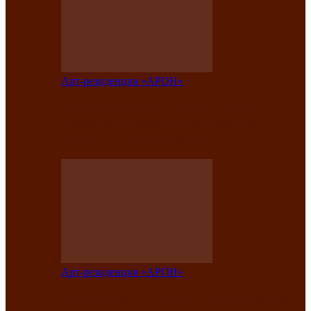
Арт-резиденция «АРОН»
Таланты Хакасии, Тывы и Алтая
представят свою национальную
культуру на фестивале…
Арт-резиденция «АРОН»
Арт-резиденция «АРОН» приглашает