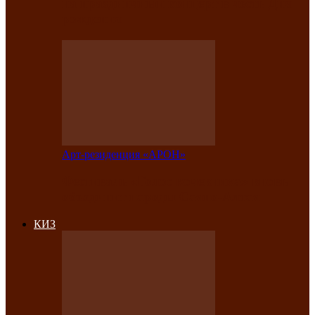
на праздничный концерт в честь Дня
рождения
Арт-резиденция «АРОН»
Фестиваль «Голос кочевника» вновь
объединит народы Саяно-Алтая
КИЗ