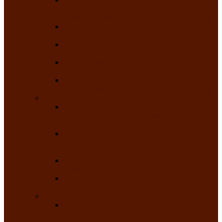
творчества детей ограниченными
возможностями здоровья «Мы всё можем!»
Республиканский фотоконкурс «Салют
Победы»
Республиканский конкурс чтецов «Поэзия
души»
Республиканский конкурс народно-
певческих коллективов «Родные напевы»
Республиканский фестиваль юмора среди
людей с нарушениями зрения «Море смеха»
Май 2026
Республиканский фестиваль творчества
среди людей с нарушениями зрения «Народу
победителю»
Республиканский фестиваль-конкурс
носителей и исполнителей традиционного
музыкального творчества «Айтыс»
Республиканский конкурс героических
сказаний имени С.П. Кадышева
Республиканский конкурс детского
творчества «Вот какое наше детство!»
Июнь 2026
Республиканский конкурс «Чайлаг»-
«Летняя усадьба»