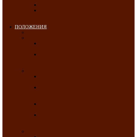
Клуб любителей чатхана
«Творческая мастерская» — студия
декоративно-прикладного искусства Клуба
инвалидов по зрению
ПОЛОЖЕНИЯ
Январь 2026
Февраль 2026
Республиканский молодёжный конкурс
«Здоровый выбор-твой выбор»
Республиканский фестиваль-конкурс
патриотической песни среди людей с
нарушениями зрения «Виват, Россия!»
Март 2026
Республиканская выставка-конкурс
«Сувениры Хакасии»
Республиканский конкурс игровых
программ «Кӱлӱк аттыӊ ойыннары» —
«Игры трудолюбивой лошади»
Межрегиональный конкурс русского танца
«Сибирское раздолье»
Республиканская выставка работ
самодеятельных художников «Часхы
оннерi»-«Краски весны»
Апрель 2026
Республиканская выставка изобразительного