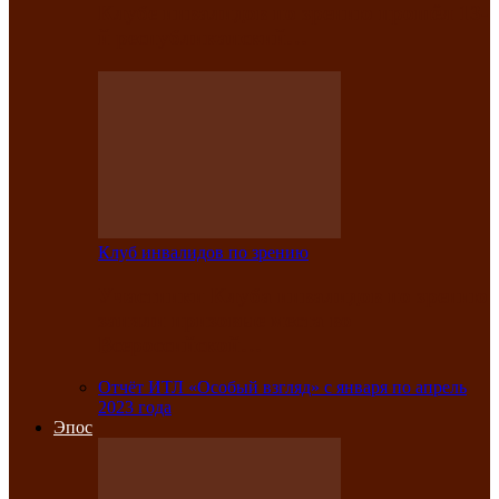
Клубе инвалидов по зрению прошёл 13-
й республиканский…
Клуб инвалидов по зрению
Участники Клуба инвалидов по зрению
заняли призовые места во
Всероссийской…
Отчёт ИТЛ «Особый взгляд» с января по апрель
2023 года
Эпос