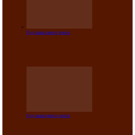
Год хакасского эпоса
Центру культуры и народного
творчества имени Кадышева присвоен
статус «национальный»
Год хакасского эпоса
В Хакасии определили лучших
исполнителей авторской песни «Хысхы