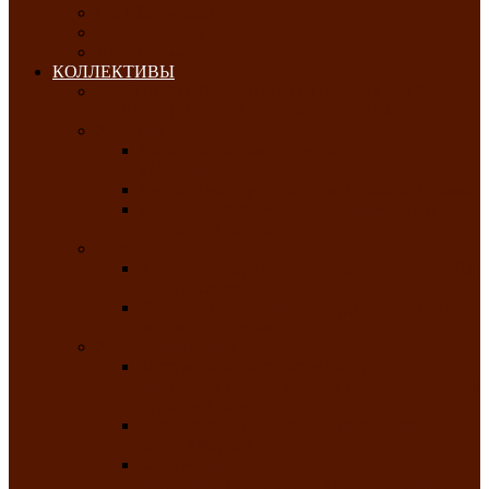
ОКТЯБРЬ-2026
НОЯБРЬ-2026
ДЕКАБРЬ-2026
КОЛЛЕКТИВЫ
РАСПИСАНИЕ ЗАНЯТИЙ ТВОРЧЕСКИХ
КОЛЛЕКТИВОВ НА 2025-2026 ГОДЫ
Хоровые
Народный ансамбль русской песни
«Медуница»
Русский народный хор им. Михаила Шрамко
Народный хор «Родные напевы» Клуба
инвалидов по зрению
Фольклорные
Хакасский народный фольклорный ансамбль
«Чон коглерi»
Хакасская фольклорная студия тахпахчи —
ансамбль «Хағба»
Хореографические
Заслуженный коллектив народного
творчества России детская хореографическая
студия «Айас»
Хакасский народный ансамбль песни и
танца «Жарки»
Заслуженный коллектив народного
творчества Республики Хакасия ансамбль