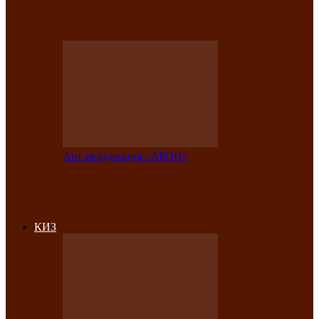
на праздничный концерт в честь Дня
рождения
Арт-резиденция «АРОН»
Фестиваль «Голос кочевника» вновь
объединит народы Саяно-Алтая
КИЗ