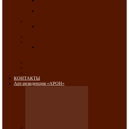
Республиканский конкурс национального
костюма «Алтын чазы»-«Золотая степь»
Республиканский конкурс на лучший
традиционный напиток «Айран пайы»
Июль 2026
Республиканский фестиваль семейного
творчества «Ромашка»
Август 2026
Сентябрь 2026
Республиканская выставка по
изобразительному и ДПИ, НХР и
фотоискусству «Традиции и современность»
Октябрь 2026
Ноябрь 2026
Декабрь 2026
КОНТАКТЫ
Арт-резиденция «АРОН»