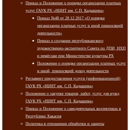
Приказ и Положение о порядке организации платных
услуг ГАУК РХ «НЦНТ им. С.П. Кадышева»
Приказ №48 от 28.12.2017 «О порядке
организации платных услуг и иной приносящей
деятельности»
Приказ о создании республиканского
художественно-экспертного Совета по ДПИ, НХП
и ремёслам при Министерстве культуры РХ
Положение о порядке организации платных услуг
и иной, приносящей доход деятельности
Регламент предоставления услуги (информационной)
ГАУК РХ «НЦНТ им. С.П. Кадышева»
Положение о закупке товаров, работ, услуг для нужд
ГАУК РХ «НЦНТ им. С.П. Кадышева»
Приказ и Положение о самодеятельных коллективах в
Республике Хакасия
Политика в отношении обработки и защиты