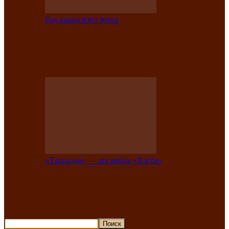
Год хакасского эпоса
В Хакасии состоится конкурс детской
национальной эстрадной песни «Час
ханат»
«Тахпахчи» — ансамбль «Хағба»
Известные тахпахчи Хакасии
приглашают на концерт любителей
традиционного народного тахпаха