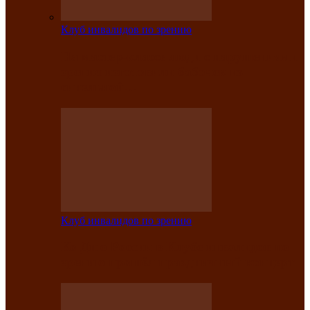
Клуб инвалидов по зрению
На мастер‑классе люди с нарушениями
зрения изготовили бабочек из
синельной…
Клуб инвалидов по зрению
Ко Дню России в Клубе инвалидов по
зрению прошёл праздничный концерт