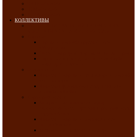
ОКТЯБРЬ-2026
НОЯБРЬ-2026
ДЕКАБРЬ-2026
КОЛЛЕКТИВЫ
РАСПИСАНИЕ ЗАНЯТИЙ ТВОРЧЕСКИХ
КОЛЛЕКТИВОВ НА 2025-2026 ГОДЫ
Хоровые
Народный ансамбль русской песни
«Медуница»
Русский народный хор им. Михаила Шрамко
Народный хор «Родные напевы» Клуба
инвалидов по зрению
Фольклорные
Хакасский народный фольклорный ансамбль
«Чон коглерi»
Хакасская фольклорная студия тахпахчи —
ансамбль «Хағба»
Хореографические
Заслуженный коллектив народного
творчества России детская хореографическая
студия «Айас»
Хакасский народный ансамбль песни и
танца «Жарки»
Заслуженный коллектив народного
творчества Республики Хакасия ансамбль