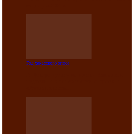
саӊнары-2021»
Год хакасского эпоса
В Центре культуры имени Кадышева
подвели итоги творческого проекта
«Вечера эпосов…