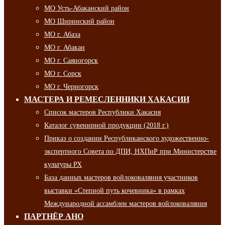
МО Усть-Абаканский район
МО Ширинский район
МО г. Абаза
МО г. Абакан
МО г. Саяногорск
МО г. Сорск
МО г. Черногорск
МАСТЕРА И РЕМЕСЛЕННИКИ ХАКАСИИ
Список мастеров Республики Хакасия
Каталог сувенирной продукции (2018 г.)
Приказ о создании Республиканского художественно-
экспертного Совета по ДПИ, НХПиР при Министерстве
культуры РХ
База данных мастеров войлоковаляния участников
выставки «Степной путь кочевника» в рамках
Международной ассамблеи мастеров войлоковаляния
ПАРТНЁР АНО