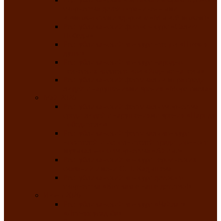
творчества детей ограниченными
возможностями здоровья «Мы всё можем!»
Республиканский фотоконкурс «Салют
Победы»
Республиканский конкурс чтецов «Поэзия
души»
Республиканский конкурс народно-
певческих коллективов «Родные напевы»
Республиканский фестиваль юмора среди
людей с нарушениями зрения «Море смеха»
Май 2026
Республиканский фестиваль творчества
среди людей с нарушениями зрения «Народу
победителю»
Республиканский фестиваль-конкурс
носителей и исполнителей традиционного
музыкального творчества «Айтыс»
Республиканский конкурс героических
сказаний имени С.П. Кадышева
Республиканский конкурс детского
творчества «Вот какое наше детство!»
Июнь 2026
Республиканский конкурс «Чайлаг»-
«Летняя усадьба»