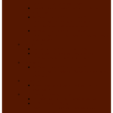
народного танца «Саяночка»
Образцовый ансамбль бального танца
«Тарина»
Заслуженный коллектив народного
творчества Российской Федерации
танцевальная студия «Ынархас»
Заслуженный коллектив народного
творчества России детская эстрадная студия
«Час ханат»
Театральные
Народный театр юного зрителя
Народная театральная студия «Горячие
сердца» Клуба инвалидов по зрению
Театр моды
Заслуженный коллектив народного
творчества Республики Хакасия театр моды
«Алтыр»
Эстрадные
Хакасская народная эстрадная группа
«Хайджи»
Любительские объединения
Республиканский фотоклуб «Саяны»
Любительское объединение по
традиционной культуре «Арба хоор» —
«Колесо времени»