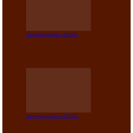
Арт-резиденция «АРОН»
Таланты Хакасии, Тывы и Алтая
представят свою национальную
культуру на фестивале…
Арт-резиденция «АРОН»
Арт-резиденция «АРОН» приглашает