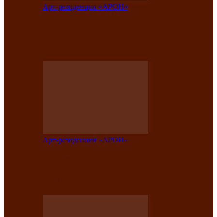
Арт-резиденция «АРОН»
Вокальная студия «Арон» приглашает
на премьерный концерт солистки
Елены Кызласовой
Арт-резиденция «АРОН»
Единство народов Саяно-Алтая: Гала-
концерт завершил Межрегиональный
фестиваль «Голос кочевника»