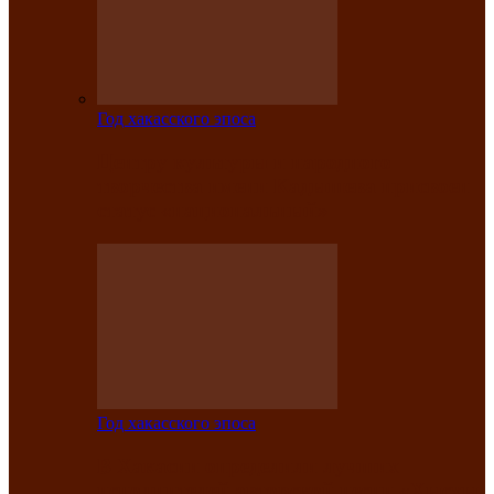
Год хакасского эпоса
Центру культуры и народного
творчества имени Кадышева присвоен
статус «национальный»
Год хакасского эпоса
В Хакасии определили лучших
исполнителей авторской песни «Хысхы