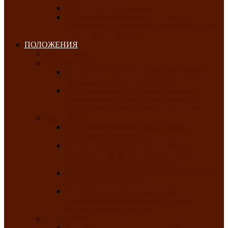
Клуб любителей чатхана
«Творческая мастерская» — студия
декоративно-прикладного искусства Клуба
инвалидов по зрению
ПОЛОЖЕНИЯ
Январь 2026
Февраль 2026
Республиканский молодёжный конкурс
«Здоровый выбор-твой выбор»
Республиканский фестиваль-конкурс
патриотической песни среди людей с
нарушениями зрения «Виват, Россия!»
Март 2026
Республиканская выставка-конкурс
«Сувениры Хакасии»
Республиканский конкурс игровых
программ «Кӱлӱк аттыӊ ойыннары» —
«Игры трудолюбивой лошади»
Межрегиональный конкурс русского танца
«Сибирское раздолье»
Республиканская выставка работ
самодеятельных художников «Часхы
оннерi»-«Краски весны»
Апрель 2026
Республиканская выставка изобразительного