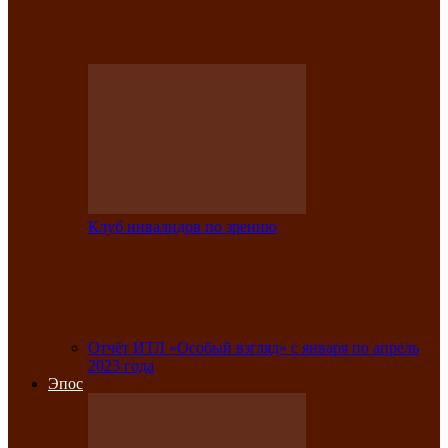
Клубе инвалидов по зрению прошёл 13-
й республиканский…
Клуб инвалидов по зрению
Участники Клуба инвалидов по зрению
заняли призовые места во
Всероссийской…
Отчёт ИТЛ «Особый взгляд» с января по апрель
2023 года
Эпос