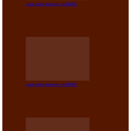
Арт-резиденция «АРОН»
Вокальная студия «Арон» приглашает
на премьерный концерт солистки
Елены Кызласовой
Арт-резиденция «АРОН»
Единство народов Саяно-Алтая: Гала-
концерт завершил Межрегиональный
фестиваль «Голос кочевника»