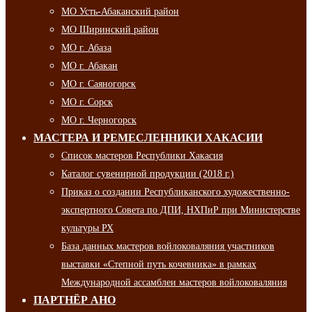
МО Усть-Абаканский район
МО Ширинский район
МО г. Абаза
МО г. Абакан
МО г. Саяногорск
МО г. Сорск
МО г. Черногорск
МАСТЕРА И РЕМЕСЛЕННИКИ ХАКАСИИ
Список мастеров Республики Хакасия
Каталог сувенирной продукции (2018 г.)
Приказ о создании Республиканского художественно-
экспертного Совета по ДПИ, НХПиР при Министерстве
культуры РХ
База данных мастеров войлоковаляния участников
выставки «Степной путь кочевника» в рамках
Международной ассамблеи мастеров войлоковаляния
ПАРТНЁР АНО