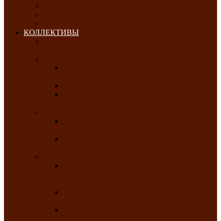
ОКТЯБРЬ-2026
НОЯБРЬ-2026
ДЕКАБРЬ-2026
КОЛЛЕКТИВЫ
РАСПИСАНИЕ ЗАНЯТИЙ ТВОРЧЕСКИХ
КОЛЛЕКТИВОВ НА 2025-2026 ГОДЫ
Хоровые
Народный ансамбль русской песни
«Медуница»
Русский народный хор им. Михаила Шрамко
Народный хор «Родные напевы» Клуба
инвалидов по зрению
Фольклорные
Хакасский народный фольклорный ансамбль
«Чон коглерi»
Хакасская фольклорная студия тахпахчи —
ансамбль «Хағба»
Хореографические
Заслуженный коллектив народного
творчества России детская хореографическая
студия «Айас»
Хакасский народный ансамбль песни и
танца «Жарки»
Заслуженный коллектив народного
творчества Республики Хакасия ансамбль