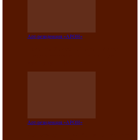
Арт-резиденция «АРОН»
Таланты Хакасии, Тывы и Алтая
представят свою национальную
культуру на фестивале…
Арт-резиденция «АРОН»
Арт-резиденция «АРОН» приглашает