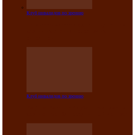
Клуб инвалидов по зрению
На мастер‑классе люди с нарушениями
зрения изготовили бабочек из
синельной…
Клуб инвалидов по зрению
Ко Дню России в Клубе инвалидов по
зрению прошёл праздничный концерт