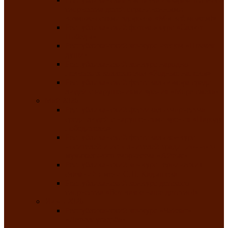
творчества детей ограниченными
возможностями здоровья «Мы всё можем!»
Республиканский фотоконкурс «Салют
Победы»
Республиканский конкурс чтецов «Поэзия
души»
Республиканский конкурс народно-
певческих коллективов «Родные напевы»
Республиканский фестиваль юмора среди
людей с нарушениями зрения «Море смеха»
Май 2026
Республиканский фестиваль творчества
среди людей с нарушениями зрения «Народу
победителю»
Республиканский фестиваль-конкурс
носителей и исполнителей традиционного
музыкального творчества «Айтыс»
Республиканский конкурс героических
сказаний имени С.П. Кадышева
Республиканский конкурс детского
творчества «Вот какое наше детство!»
Июнь 2026
Республиканский конкурс «Чайлаг»-
«Летняя усадьба»