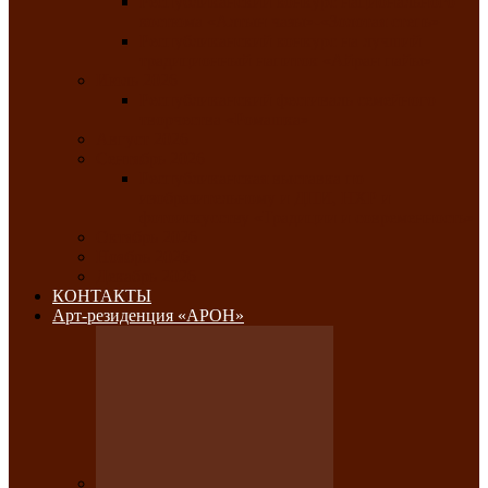
Республиканский конкурс национального
костюма «Алтын чазы»-«Золотая степь»
Республиканский конкурс на лучший
традиционный напиток «Айран пайы»
Июль 2026
Республиканский фестиваль семейного
творчества «Ромашка»
Август 2026
Сентябрь 2026
Республиканская выставка по
изобразительному и ДПИ, НХР и
фотоискусству «Традиции и современность»
Октябрь 2026
Ноябрь 2026
Декабрь 2026
КОНТАКТЫ
Арт-резиденция «АРОН»