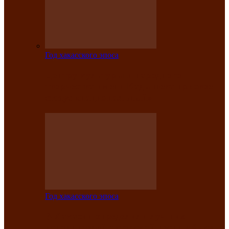
Год хакасского эпоса
Центру культуры и народного
творчества имени Кадышева присвоен
статус «национальный»
Год хакасского эпоса
В Хакасии определили лучших
исполнителей авторской песни «Хысхы