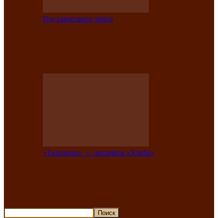
Год хакасского эпоса
В Хакасии состоится конкурс детской
национальной эстрадной песни «Час
ханат»
«Тахпахчи» — ансамбль «Хағба»
Известные тахпахчи Хакасии
приглашают на концерт любителей
традиционного народного тахпаха