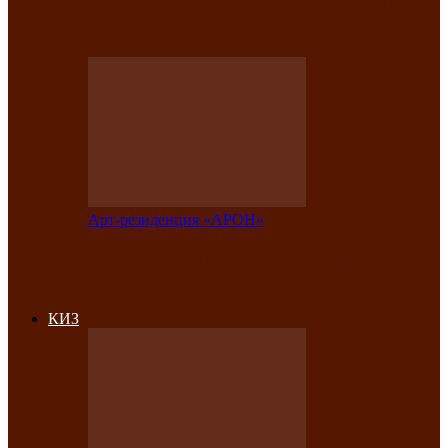
на праздничный концерт в честь Дня
рождения
Арт-резиденция «АРОН»
Фестиваль «Голос кочевника» вновь
объединит народы Саяно-Алтая
КИЗ