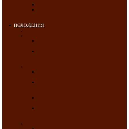
Клуб любителей чатхана
«Творческая мастерская» — студия
декоративно-прикладного искусства Клуба
инвалидов по зрению
ПОЛОЖЕНИЯ
Январь 2026
Февраль 2026
Республиканский молодёжный конкурс
«Здоровый выбор-твой выбор»
Республиканский фестиваль-конкурс
патриотической песни среди людей с
нарушениями зрения «Виват, Россия!»
Март 2026
Республиканская выставка-конкурс
«Сувениры Хакасии»
Республиканский конкурс игровых
программ «Кӱлӱк аттыӊ ойыннары» —
«Игры трудолюбивой лошади»
Межрегиональный конкурс русского танца
«Сибирское раздолье»
Республиканская выставка работ
самодеятельных художников «Часхы
оннерi»-«Краски весны»
Апрель 2026
Республиканская выставка изобразительного