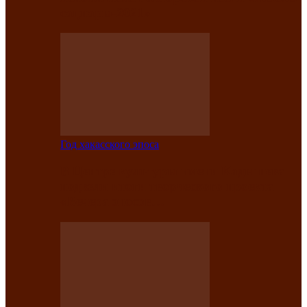
саӊнары-2021»
Год хакасского эпоса
В Центре культуры имени Кадышева
подвели итоги творческого проекта
«Вечера эпосов…