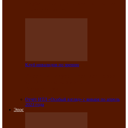
Клубе инвалидов по зрению прошёл 13-
й республиканский…
Клуб инвалидов по зрению
Участники Клуба инвалидов по зрению
заняли призовые места во
Всероссийской…
Отчёт ИТЛ «Особый взгляд» с января по апрель
2023 года
Эпос