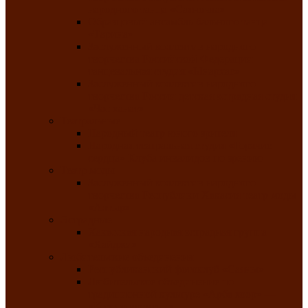
народного танца «Саяночка»
Образцовый ансамбль бального танца
«Тарина»
Заслуженный коллектив народного
творчества Российской Федерации
танцевальная студия «Ынархас»
Заслуженный коллектив народного
творчества России детская эстрадная студия
«Час ханат»
Театральные
Народный театр юного зрителя
Народная театральная студия «Горячие
сердца» Клуба инвалидов по зрению
Театр моды
Заслуженный коллектив народного
творчества Республики Хакасия театр моды
«Алтыр»
Эстрадные
Хакасская народная эстрадная группа
«Хайджи»
Любительские объединения
Республиканский фотоклуб «Саяны»
Любительское объединение по
традиционной культуре «Арба хоор» —
«Колесо времени»