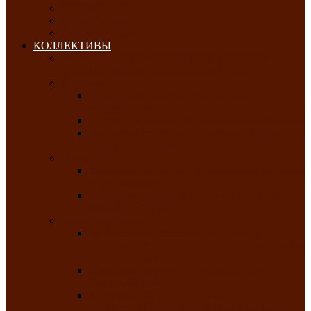
ОКТЯБРЬ-2026
НОЯБРЬ-2026
ДЕКАБРЬ-2026
КОЛЛЕКТИВЫ
РАСПИСАНИЕ ЗАНЯТИЙ ТВОРЧЕСКИХ
КОЛЛЕКТИВОВ НА 2025-2026 ГОДЫ
Хоровые
Народный ансамбль русской песни
«Медуница»
Русский народный хор им. Михаила Шрамко
Народный хор «Родные напевы» Клуба
инвалидов по зрению
Фольклорные
Хакасский народный фольклорный ансамбль
«Чон коглерi»
Хакасская фольклорная студия тахпахчи —
ансамбль «Хағба»
Хореографические
Заслуженный коллектив народного
творчества России детская хореографическая
студия «Айас»
Хакасский народный ансамбль песни и
танца «Жарки»
Заслуженный коллектив народного
творчества Республики Хакасия ансамбль