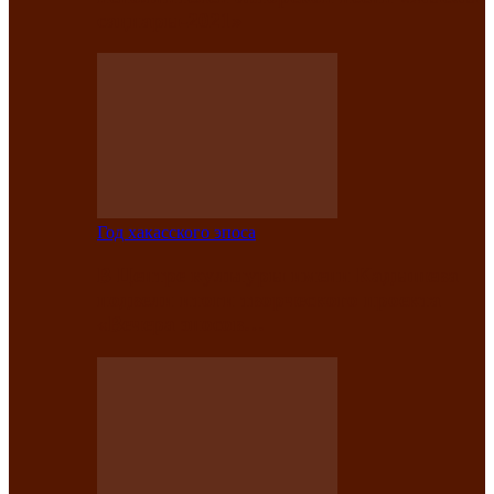
саӊнары-2021»
Год хакасского эпоса
В Центре культуры имени Кадышева
подвели итоги творческого проекта
«Вечера эпосов…