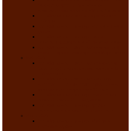
творчества детей ограниченными
возможностями здоровья «Мы всё можем!»
Республиканский фотоконкурс «Салют
Победы»
Республиканский конкурс чтецов «Поэзия
души»
Республиканский конкурс народно-
певческих коллективов «Родные напевы»
Республиканский фестиваль юмора среди
людей с нарушениями зрения «Море смеха»
Май 2026
Республиканский фестиваль творчества
среди людей с нарушениями зрения «Народу
победителю»
Республиканский фестиваль-конкурс
носителей и исполнителей традиционного
музыкального творчества «Айтыс»
Республиканский конкурс героических
сказаний имени С.П. Кадышева
Республиканский конкурс детского
творчества «Вот какое наше детство!»
Июнь 2026
Республиканский конкурс «Чайлаг»-
«Летняя усадьба»