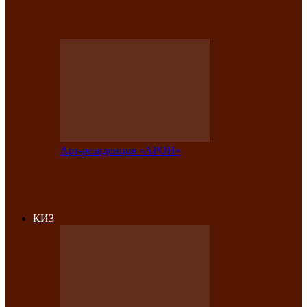
на праздничный концерт в честь Дня
рождения
Арт-резиденция «АРОН»
Фестиваль «Голос кочевника» вновь
объединит народы Саяно-Алтая
КИЗ