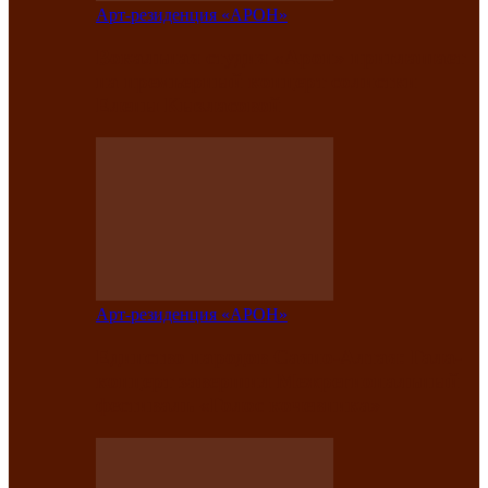
Арт-резиденция «АРОН»
Вокальная студия «Арон» приглашает
на премьерный концерт солистки
Елены Кызласовой
Арт-резиденция «АРОН»
Единство народов Саяно-Алтая: Гала-
концерт завершил Межрегиональный
фестиваль «Голос кочевника»