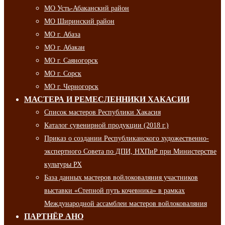
МО Усть-Абаканский район
МО Ширинский район
МО г. Абаза
МО г. Абакан
МО г. Саяногорск
МО г. Сорск
МО г. Черногорск
МАСТЕРА И РЕМЕСЛЕННИКИ ХАКАСИИ
Список мастеров Республики Хакасия
Каталог сувенирной продукции (2018 г.)
Приказ о создании Республиканского художественно-
экспертного Совета по ДПИ, НХПиР при Министерстве
культуры РХ
База данных мастеров войлоковаляния участников
выставки «Степной путь кочевника» в рамках
Международной ассамблеи мастеров войлоковаляния
ПАРТНЁР АНО