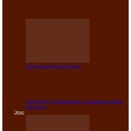
Клубе инвалидов по зрению прошёл 13-
й республиканский…
Клуб инвалидов по зрению
Участники Клуба инвалидов по зрению
заняли призовые места во
Всероссийской…
Отчёт ИТЛ «Особый взгляд» с января по апрель
2023 года
Эпос