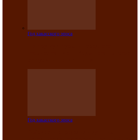
Год хакасского эпоса
Центру культуры и народного
творчества имени Кадышева присвоен
статус «национальный»
Год хакасского эпоса
В Хакасии определили лучших
исполнителей авторской песни «Хысхы