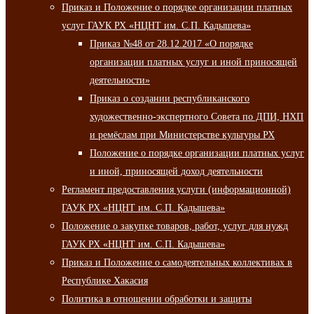
Приказ и Положение о порядке организации платных
услуг ГАУК РХ «НЦНТ им. С.П. Кадышева»
Приказ №48 от 28.12.2017 «О порядке
организации платных услуг и иной приносящей
деятельности»
Приказ о создании республиканского
художественно-экспертного Совета по ДПИ, НХП
и ремёслам при Министерстве культуры РХ
Положение о порядке организации платных услуг
и иной, приносящей доход деятельности
Регламент предоставления услуги (информационной)
ГАУК РХ «НЦНТ им. С.П. Кадышева»
Положение о закупке товаров, работ, услуг для нужд
ГАУК РХ «НЦНТ им. С.П. Кадышева»
Приказ и Положение о самодеятельных коллективах в
Республике Хакасия
Политика в отношении обработки и защиты