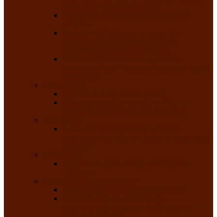
народного танца «Саяночка»
Образцовый ансамбль бального танца
«Тарина»
Заслуженный коллектив народного
творчества Российской Федерации
танцевальная студия «Ынархас»
Заслуженный коллектив народного
творчества России детская эстрадная студия
«Час ханат»
Театральные
Народный театр юного зрителя
Народная театральная студия «Горячие
сердца» Клуба инвалидов по зрению
Театр моды
Заслуженный коллектив народного
творчества Республики Хакасия театр моды
«Алтыр»
Эстрадные
Хакасская народная эстрадная группа
«Хайджи»
Любительские объединения
Республиканский фотоклуб «Саяны»
Любительское объединение по
традиционной культуре «Арба хоор» —
«Колесо времени»