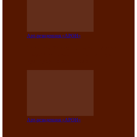
Арт-резиденция «АРОН»
Таланты Хакасии, Тывы и Алтая
представят свою национальную
культуру на фестивале…
Арт-резиденция «АРОН»
Арт-резиденция «АРОН» приглашает