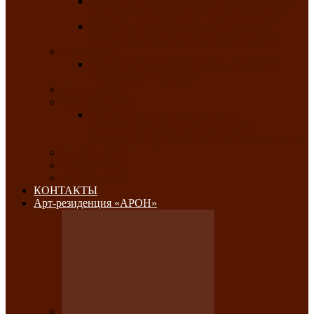
Республиканский конкурс национального
костюма «Алтын чазы»-«Золотая степь»
Республиканский конкурс на лучший
традиционный напиток «Айран пайы»
Июль 2026
Республиканский фестиваль семейного
творчества «Ромашка»
Август 2026
Сентябрь 2026
Республиканская выставка по
изобразительному и ДПИ, НХР и
фотоискусству «Традиции и современность»
Октябрь 2026
Ноябрь 2026
Декабрь 2026
КОНТАКТЫ
Арт-резиденция «АРОН»