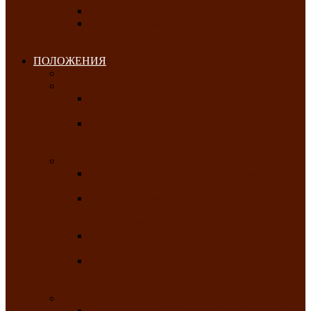
Клуб любителей чатхана
«Творческая мастерская» — студия
декоративно-прикладного искусства Клуба
инвалидов по зрению
ПОЛОЖЕНИЯ
Январь 2026
Февраль 2026
Республиканский молодёжный конкурс
«Здоровый выбор-твой выбор»
Республиканский фестиваль-конкурс
патриотической песни среди людей с
нарушениями зрения «Виват, Россия!»
Март 2026
Республиканская выставка-конкурс
«Сувениры Хакасии»
Республиканский конкурс игровых
программ «Кӱлӱк аттыӊ ойыннары» —
«Игры трудолюбивой лошади»
Межрегиональный конкурс русского танца
«Сибирское раздолье»
Республиканская выставка работ
самодеятельных художников «Часхы
оннерi»-«Краски весны»
Апрель 2026
Республиканская выставка изобразительного