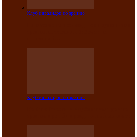
Клуб инвалидов по зрению
На мастер‑классе люди с нарушениями
зрения изготовили бабочек из
синельной…
Клуб инвалидов по зрению
Ко Дню России в Клубе инвалидов по
зрению прошёл праздничный концерт