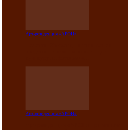
Арт-резиденция «АРОН»
Таланты Хакасии, Тывы и Алтая
представят свою национальную
культуру на фестивале…
Арт-резиденция «АРОН»
Арт-резиденция «АРОН» приглашает