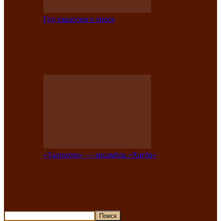
Год хакасского эпоса
В Хакасии состоится конкурс детской
национальной эстрадной песни «Час
ханат»
«Тахпахчи» — ансамбль «Хағба»
Известные тахпахчи Хакасии
приглашают на концерт любителей
традиционного народного тахпаха