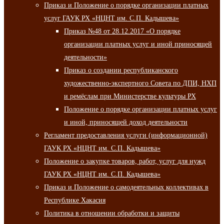
Приказ и Положение о порядке организации платных
услуг ГАУК РХ «НЦНТ им. С.П. Кадышева»
Приказ №48 от 28.12.2017 «О порядке
организации платных услуг и иной приносящей
деятельности»
Приказ о создании республиканского
художественно-экспертного Совета по ДПИ, НХП
и ремёслам при Министерстве культуры РХ
Положение о порядке организации платных услуг
и иной, приносящей доход деятельности
Регламент предоставления услуги (информационной)
ГАУК РХ «НЦНТ им. С.П. Кадышева»
Положение о закупке товаров, работ, услуг для нужд
ГАУК РХ «НЦНТ им. С.П. Кадышева»
Приказ и Положение о самодеятельных коллективах в
Республике Хакасия
Политика в отношении обработки и защиты