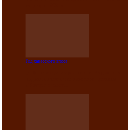
саӊнары-2021»
Год хакасского эпоса
В Центре культуры имени Кадышева
подвели итоги творческого проекта
«Вечера эпосов…