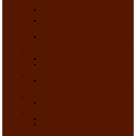
народного танца «Саяночка»
Образцовый ансамбль бального танца
«Тарина»
Заслуженный коллектив народного
творчества Российской Федерации
танцевальная студия «Ынархас»
Заслуженный коллектив народного
творчества России детская эстрадная студия
«Час ханат»
Театральные
Народный театр юного зрителя
Народная театральная студия «Горячие
сердца» Клуба инвалидов по зрению
Театр моды
Заслуженный коллектив народного
творчества Республики Хакасия театр моды
«Алтыр»
Эстрадные
Хакасская народная эстрадная группа
«Хайджи»
Любительские объединения
Республиканский фотоклуб «Саяны»
Любительское объединение по
традиционной культуре «Арба хоор» —
«Колесо времени»