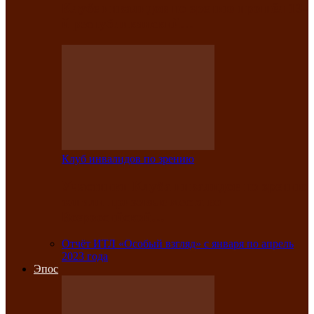
Клубе инвалидов по зрению прошёл 13-
й республиканский…
Клуб инвалидов по зрению
Участники Клуба инвалидов по зрению
заняли призовые места во
Всероссийской…
Отчёт ИТЛ «Особый взгляд» с января по апрель
2023 года
Эпос