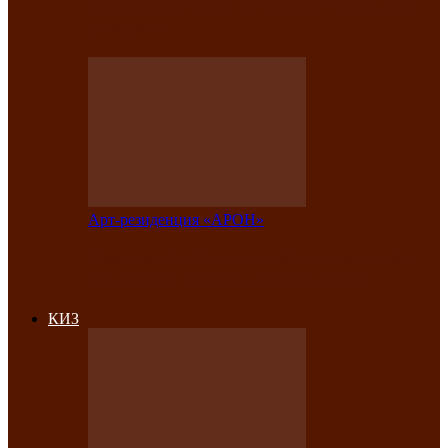
на праздничный концерт в честь Дня
рождения
Арт-резиденция «АРОН»
Фестиваль «Голос кочевника» вновь
объединит народы Саяно-Алтая
КИЗ