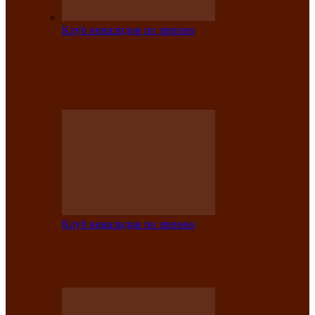
Клуб инвалидов по зрению
На мастер‑классе люди с нарушениями
зрения изготовили бабочек из
синельной…
Клуб инвалидов по зрению
Ко Дню России в Клубе инвалидов по
зрению прошёл праздничный концерт