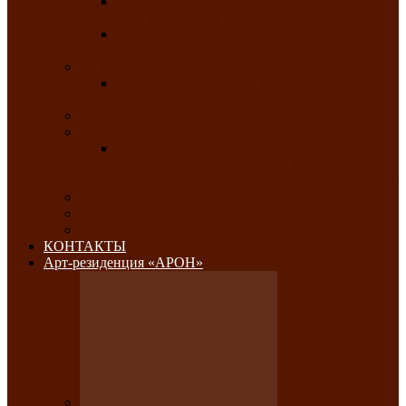
Республиканский конкурс национального
костюма «Алтын чазы»-«Золотая степь»
Республиканский конкурс на лучший
традиционный напиток «Айран пайы»
Июль 2026
Республиканский фестиваль семейного
творчества «Ромашка»
Август 2026
Сентябрь 2026
Республиканская выставка по
изобразительному и ДПИ, НХР и
фотоискусству «Традиции и современность»
Октябрь 2026
Ноябрь 2026
Декабрь 2026
КОНТАКТЫ
Арт-резиденция «АРОН»