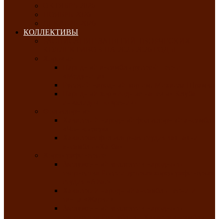
ОКТЯБРЬ-2026
НОЯБРЬ-2026
ДЕКАБРЬ-2026
КОЛЛЕКТИВЫ
РАСПИСАНИЕ ЗАНЯТИЙ ТВОРЧЕСКИХ
КОЛЛЕКТИВОВ НА 2025-2026 ГОДЫ
Хоровые
Народный ансамбль русской песни
«Медуница»
Русский народный хор им. Михаила Шрамко
Народный хор «Родные напевы» Клуба
инвалидов по зрению
Фольклорные
Хакасский народный фольклорный ансамбль
«Чон коглерi»
Хакасская фольклорная студия тахпахчи —
ансамбль «Хағба»
Хореографические
Заслуженный коллектив народного
творчества России детская хореографическая
студия «Айас»
Хакасский народный ансамбль песни и
танца «Жарки»
Заслуженный коллектив народного
творчества Республики Хакасия ансамбль