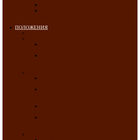
Клуб любителей чатхана
«Творческая мастерская» — студия
декоративно-прикладного искусства Клуба
инвалидов по зрению
ПОЛОЖЕНИЯ
Январь 2026
Февраль 2026
Республиканский молодёжный конкурс
«Здоровый выбор-твой выбор»
Республиканский фестиваль-конкурс
патриотической песни среди людей с
нарушениями зрения «Виват, Россия!»
Март 2026
Республиканская выставка-конкурс
«Сувениры Хакасии»
Республиканский конкурс игровых
программ «Кӱлӱк аттыӊ ойыннары» —
«Игры трудолюбивой лошади»
Межрегиональный конкурс русского танца
«Сибирское раздолье»
Республиканская выставка работ
самодеятельных художников «Часхы
оннерi»-«Краски весны»
Апрель 2026
Республиканская выставка изобразительного