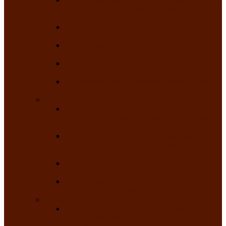
творчества детей ограниченными
возможностями здоровья «Мы всё можем!»
Республиканский фотоконкурс «Салют
Победы»
Республиканский конкурс чтецов «Поэзия
души»
Республиканский конкурс народно-
певческих коллективов «Родные напевы»
Республиканский фестиваль юмора среди
людей с нарушениями зрения «Море смеха»
Май 2026
Республиканский фестиваль творчества
среди людей с нарушениями зрения «Народу
победителю»
Республиканский фестиваль-конкурс
носителей и исполнителей традиционного
музыкального творчества «Айтыс»
Республиканский конкурс героических
сказаний имени С.П. Кадышева
Республиканский конкурс детского
творчества «Вот какое наше детство!»
Июнь 2026
Республиканский конкурс «Чайлаг»-
«Летняя усадьба»