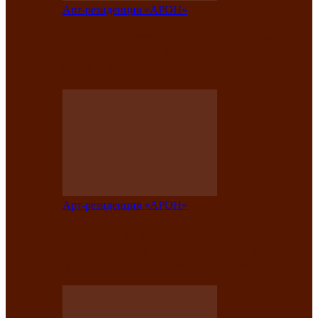
Арт-резиденция «АРОН»
Вокальная студия «Арон» приглашает
на премьерный концерт солистки
Елены Кызласовой
Арт-резиденция «АРОН»
Единство народов Саяно-Алтая: Гала-
концерт завершил Межрегиональный
фестиваль «Голос кочевника»