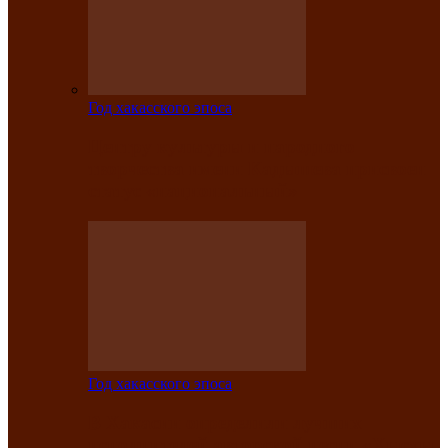
Год хакасского эпоса
Центру культуры и народного
творчества имени Кадышева присвоен
статус «национальный»
Год хакасского эпоса
В Хакасии определили лучших
исполнителей авторской песни «Хысхы