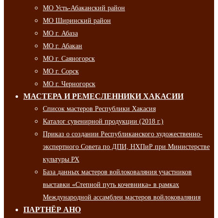
МО Усть-Абаканский район
МО Ширинский район
МО г. Абаза
МО г. Абакан
МО г. Саяногорск
МО г. Сорск
МО г. Черногорск
МАСТЕРА И РЕМЕСЛЕННИКИ ХАКАСИИ
Список мастеров Республики Хакасия
Каталог сувенирной продукции (2018 г.)
Приказ о создании Республиканского художественно-
экспертного Совета по ДПИ, НХПиР при Министерстве
культуры РХ
База данных мастеров войлоковаляния участников
выставки «Степной путь кочевника» в рамках
Международной ассамблеи мастеров войлоковаляния
ПАРТНЁР АНО