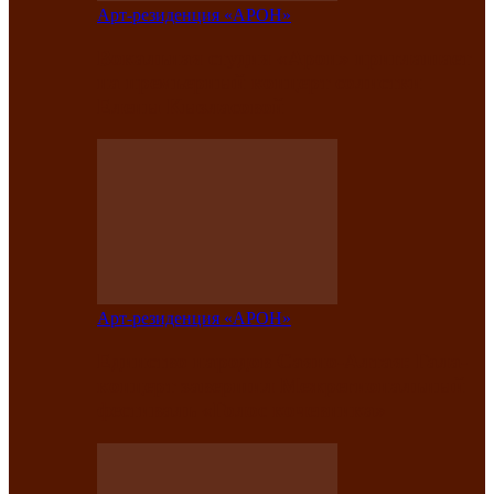
Арт-резиденция «АРОН»
Вокальная студия «Арон» приглашает
на премьерный концерт солистки
Елены Кызласовой
Арт-резиденция «АРОН»
Единство народов Саяно-Алтая: Гала-
концерт завершил Межрегиональный
фестиваль «Голос кочевника»