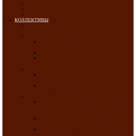
ОКТЯБРЬ-2026
НОЯБРЬ-2026
ДЕКАБРЬ-2026
КОЛЛЕКТИВЫ
РАСПИСАНИЕ ЗАНЯТИЙ ТВОРЧЕСКИХ
КОЛЛЕКТИВОВ НА 2025-2026 ГОДЫ
Хоровые
Народный ансамбль русской песни
«Медуница»
Русский народный хор им. Михаила Шрамко
Народный хор «Родные напевы» Клуба
инвалидов по зрению
Фольклорные
Хакасский народный фольклорный ансамбль
«Чон коглерi»
Хакасская фольклорная студия тахпахчи —
ансамбль «Хағба»
Хореографические
Заслуженный коллектив народного
творчества России детская хореографическая
студия «Айас»
Хакасский народный ансамбль песни и
танца «Жарки»
Заслуженный коллектив народного
творчества Республики Хакасия ансамбль