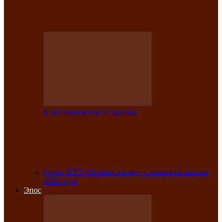
Клубе инвалидов по зрению прошёл 13-
й республиканский…
Клуб инвалидов по зрению
Участники Клуба инвалидов по зрению
заняли призовые места во
Всероссийской…
Отчёт ИТЛ «Особый взгляд» с января по апрель
2023 года
Эпос