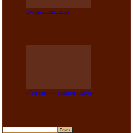
Год хакасского эпоса
В Хакасии состоится конкурс детской
национальной эстрадной песни «Час
ханат»
«Тахпахчи» — ансамбль «Хағба»
Известные тахпахчи Хакасии
приглашают на концерт любителей
традиционного народного тахпаха