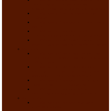
творчества детей ограниченными
возможностями здоровья «Мы всё можем!»
Республиканский фотоконкурс «Салют
Победы»
Республиканский конкурс чтецов «Поэзия
души»
Республиканский конкурс народно-
певческих коллективов «Родные напевы»
Республиканский фестиваль юмора среди
людей с нарушениями зрения «Море смеха»
Май 2026
Республиканский фестиваль творчества
среди людей с нарушениями зрения «Народу
победителю»
Республиканский фестиваль-конкурс
носителей и исполнителей традиционного
музыкального творчества «Айтыс»
Республиканский конкурс героических
сказаний имени С.П. Кадышева
Республиканский конкурс детского
творчества «Вот какое наше детство!»
Июнь 2026
Республиканский конкурс «Чайлаг»-
«Летняя усадьба»