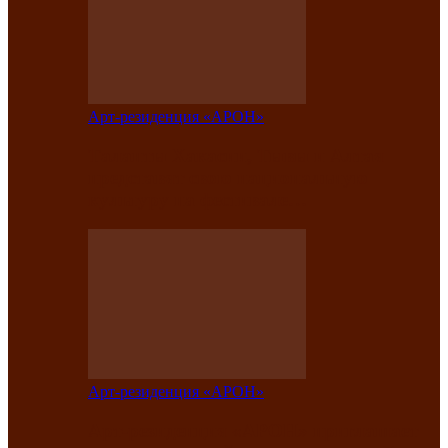
Арт-резиденция «АРОН»
Таланты Хакасии, Тывы и Алтая
представят свою национальную
культуру на фестивале…
Арт-резиденция «АРОН»
Арт-резиденция «АРОН» приглашает