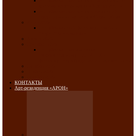
Республиканский конкурс национального
костюма «Алтын чазы»-«Золотая степь»
Республиканский конкурс на лучший
традиционный напиток «Айран пайы»
Июль 2026
Республиканский фестиваль семейного
творчества «Ромашка»
Август 2026
Сентябрь 2026
Республиканская выставка по
изобразительному и ДПИ, НХР и
фотоискусству «Традиции и современность»
Октябрь 2026
Ноябрь 2026
Декабрь 2026
КОНТАКТЫ
Арт-резиденция «АРОН»