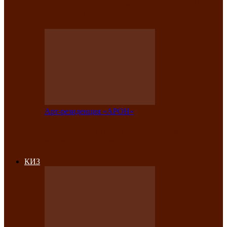
на праздничный концерт в честь Дня
рождения
Арт-резиденция «АРОН»
Фестиваль «Голос кочевника» вновь
объединит народы Саяно-Алтая
КИЗ