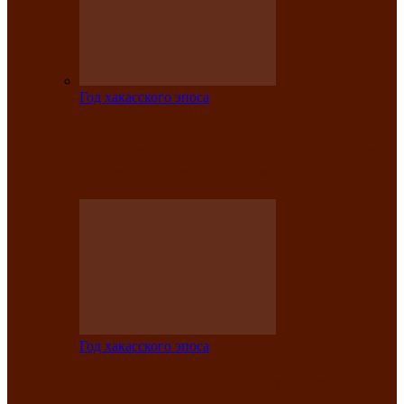
Год хакасского эпоса
Центру культуры и народного
творчества имени Кадышева присвоен
статус «национальный»
Год хакасского эпоса
В Хакасии определили лучших
исполнителей авторской песни «Хысхы