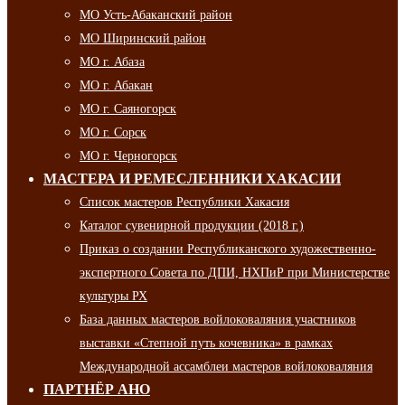
МО Усть-Абаканский район
МО Ширинский район
МО г. Абаза
МО г. Абакан
МО г. Саяногорск
МО г. Сорск
МО г. Черногорск
МАСТЕРА И РЕМЕСЛЕННИКИ ХАКАСИИ
Список мастеров Республики Хакасия
Каталог сувенирной продукции (2018 г.)
Приказ о создании Республиканского художественно-
экспертного Совета по ДПИ, НХПиР при Министерстве
культуры РХ
База данных мастеров войлоковаляния участников
выставки «Степной путь кочевника» в рамках
Международной ассамблеи мастеров войлоковаляния
ПАРТНЁР АНО