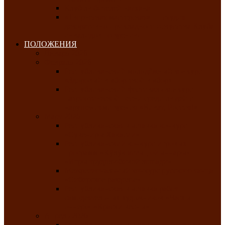
Клуб любителей чатхана
«Творческая мастерская» — студия
декоративно-прикладного искусства Клуба
инвалидов по зрению
ПОЛОЖЕНИЯ
Январь 2026
Февраль 2026
Республиканский молодёжный конкурс
«Здоровый выбор-твой выбор»
Республиканский фестиваль-конкурс
патриотической песни среди людей с
нарушениями зрения «Виват, Россия!»
Март 2026
Республиканская выставка-конкурс
«Сувениры Хакасии»
Республиканский конкурс игровых
программ «Кӱлӱк аттыӊ ойыннары» —
«Игры трудолюбивой лошади»
Межрегиональный конкурс русского танца
«Сибирское раздолье»
Республиканская выставка работ
самодеятельных художников «Часхы
оннерi»-«Краски весны»
Апрель 2026
Республиканская выставка изобразительного