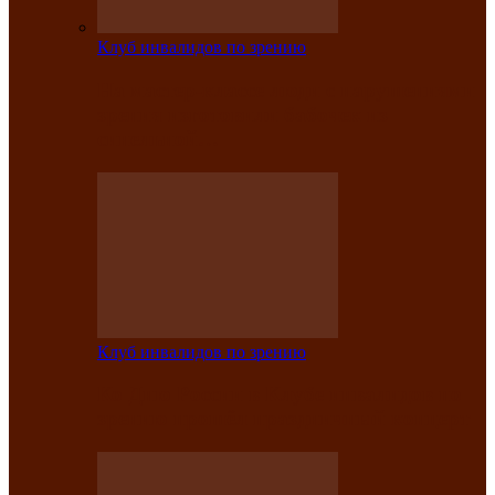
Клуб инвалидов по зрению
На мастер‑классе люди с нарушениями
зрения изготовили бабочек из
синельной…
Клуб инвалидов по зрению
Ко Дню России в Клубе инвалидов по
зрению прошёл праздничный концерт