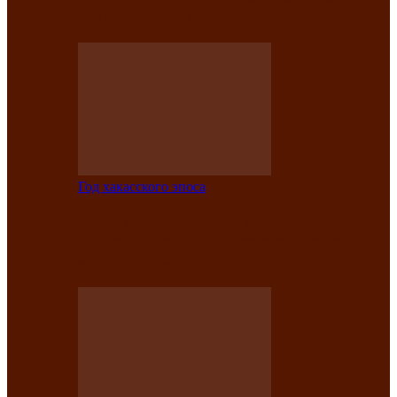
саӊнары-2021»
Год хакасского эпоса
В Центре культуры имени Кадышева
подвели итоги творческого проекта
«Вечера эпосов…