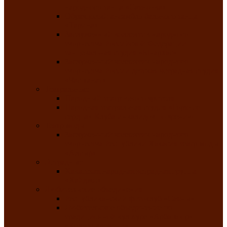
народного танца «Саяночка»
Образцовый ансамбль бального танца
«Тарина»
Заслуженный коллектив народного
творчества Российской Федерации
танцевальная студия «Ынархас»
Заслуженный коллектив народного
творчества России детская эстрадная студия
«Час ханат»
Театральные
Народный театр юного зрителя
Народная театральная студия «Горячие
сердца» Клуба инвалидов по зрению
Театр моды
Заслуженный коллектив народного
творчества Республики Хакасия театр моды
«Алтыр»
Эстрадные
Хакасская народная эстрадная группа
«Хайджи»
Любительские объединения
Республиканский фотоклуб «Саяны»
Любительское объединение по
традиционной культуре «Арба хоор» —
«Колесо времени»