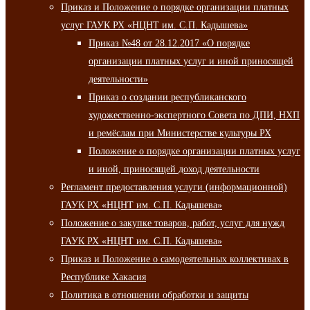
Приказ и Положение о порядке организации платных
услуг ГАУК РХ «НЦНТ им. С.П. Кадышева»
Приказ №48 от 28.12.2017 «О порядке
организации платных услуг и иной приносящей
деятельности»
Приказ о создании республиканского
художественно-экспертного Совета по ДПИ, НХП
и ремёслам при Министерстве культуры РХ
Положение о порядке организации платных услуг
и иной, приносящей доход деятельности
Регламент предоставления услуги (информационной)
ГАУК РХ «НЦНТ им. С.П. Кадышева»
Положение о закупке товаров, работ, услуг для нужд
ГАУК РХ «НЦНТ им. С.П. Кадышева»
Приказ и Положение о самодеятельных коллективах в
Республике Хакасия
Политика в отношении обработки и защиты