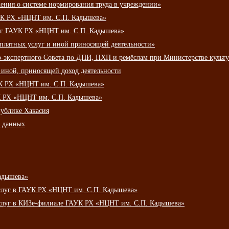
ения о системе нормирования труда в учреждении»
К РХ «НЦНТ им. С.П. Кадышева»
луг ГАУК РХ «НЦНТ им. С.П. Кадышева»
 платных услуг и иной приносящей деятельности»
о-экспертного Совета по ДПИ, НХП и ремёслам при Министерстве культ
 иной, приносящей доход деятельности
УК РХ «НЦНТ им. С.П. Кадышева»
УК РХ «НЦНТ им. С.П. Кадышева»
публике Хакасия
х данных
адышева»
услуг в ГАУК РХ «НЦНТ им. С.П. Кадышева»
услуг в КИЗе-филиале ГАУК РХ «НЦНТ им. С.П. Кадышева»