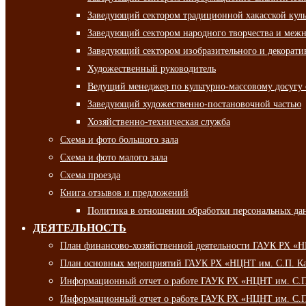
Заведующий сектором традиционной хакасской кул
Заведующий сектором народного творчества и межн
Заведующий сектором изобразительного и декорати
Художественный руководитель
Ведущий менеджер по культурно-массовому досугу 
Заведующий художественно-постановочной частью
Хозяйственно-техническая служба
Схема и фото большого зала
Схема и фото малого зала
Схема проезда
Книга отзывов и предложений
Политика в отношении обработки персональных да
ДЕЯТЕЛЬНОСТЬ
План финансово-хозяйственной деятельности ГАУК РХ «
План основных мероприятий ГАУК РХ «НЦНТ им. С.П. Ка
Информационный отчет о работе ГАУК РХ «НЦНТ им. С.П.
Информационный отчет о работе ГАУК РХ «НЦНТ им. С.П.