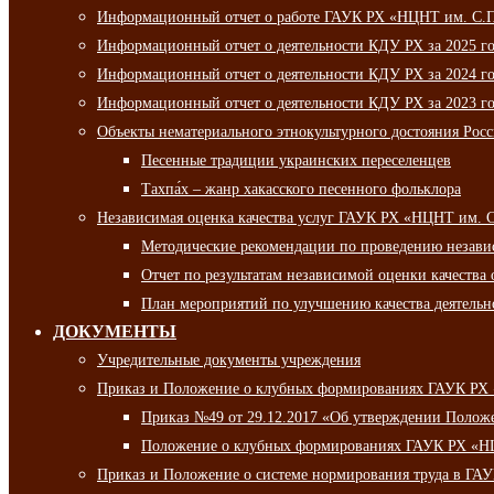
Информационный отчет о работе ГАУК РХ «НЦНТ им. С.П.
Информационный отчет о деятельности КДУ РХ за 2025 г
Информационный отчет о деятельности КДУ РХ за 2024 г
Информационный отчет о деятельности КДУ РХ за 2023 г
Объекты нематериального этнокультурного достояния Рос
Песенные традиции украинских переселенцев
Тахпа́х – жанр хакасского песенного фольклора
Независимая оценка качества услуг ГАУК РХ «НЦНТ им. 
Методические рекомендации по проведению независи
Отчет по результатам независимой оценки качества 
План мероприятий по улучшению качества деятельно
ДОКУМЕНТЫ
Учредительные документы учреждения
Приказ и Положение о клубных формированиях ГАУК РХ
Приказ №49 от 29.12.2017 «Об утверждении Полож
Положение о клубных формированиях ГАУК РХ «Н
Приказ и Положение о системе нормирования труда в Г