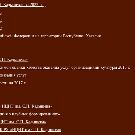
 Кадышева» за 2023 год
од
од
од
сийской Федерации на территории Республики Хакасия
С.П. Кадышева»
мой оценки качества оказания услуг организациями культуры 2015 г.
оказания услуг
сти на 2017 г.
 «НЦНТ им. С.П. Кадышева»
ения о клубных формированиях»
ЦНТ им. С.П. Кадышева»
АУК РХ «НЦНТ им.С.П. Кадышева»