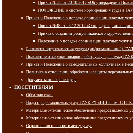
Приказ № 38 от 20.10.2017 «Об утверждении Полож
ПОЛОЖЕНИЕ о системе нормирования труда в ГАУ
Приказ и Положение о порядке организации платных ус
Приказ №48 от 28.12.2017 «О порядке организации
Приказ о создании республиканского художественн
Положение о порядке организации платных услуг и
Регламент предоставления услуги (информационной) ГА
Положение о закупке товаров, работ, услуг для нужд ГА
Приказ и Положение о самодеятельных коллективах в Рес
Политика в отношении обработки и защиты персональны
Документы по охране труда
ПОСЕТИТЕЛЯМ
Обратная связь
Виды предоставляемых услуг ГАУК РХ «НЦНТ им. С.П. К
Материально-техническое обеспечение предоставляемых 
Материально-техническое обеспечение предоставляемых 
Ограничения по ассортименту услуг