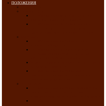
ПОЛОЖЕНИЯ
Январь 2026
Февраль 2026
Республиканский молодёжный конкурс
«Здоровый выбор-твой выбор»
Республиканский фестиваль-конкурс
патриотической песни среди людей с
нарушениями зрения «Виват, Россия!»
Март 2026
Республиканская выставка-конкурс
«Сувениры Хакасии»
Республиканский конкурс игровых
программ «Кӱлӱк аттыӊ ойыннары» —
«Игры трудолюбивой лошади»
Межрегиональный конкурс русского танца
«Сибирское раздолье»
Республиканская выставка работ
самодеятельных художников «Часхы
оннерi»-«Краски весны»
Апрель 2026
Республиканская выставка изобразительного
творчества детей ограниченными
возможностями здоровья «Мы всё можем!»
Республиканский фотоконкурс «Салют
Победы»