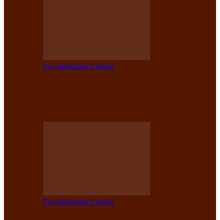
Год хакасского эпоса
В Центре культуры имени Кадышева
подвели итоги творческого проекта
«Вечера эпосов…
Год хакасского эпоса