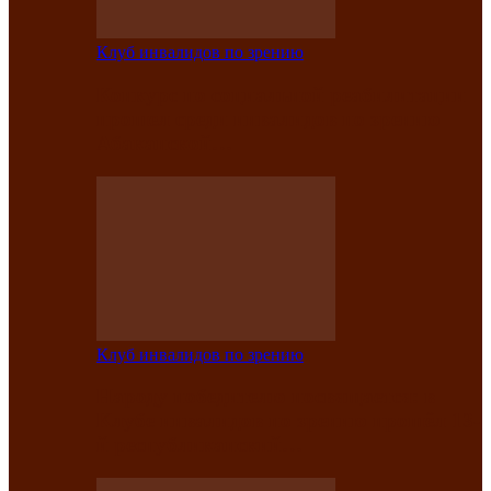
Клуб инвалидов по зрению
Конкурс по социальной реабилитации
прошел среди инвалидов по зрению
Абаканской…
Клуб инвалидов по зрению
Народу победителю посвящается: в
Клубе инвалидов по зрению прошёл 13-
й республиканский…