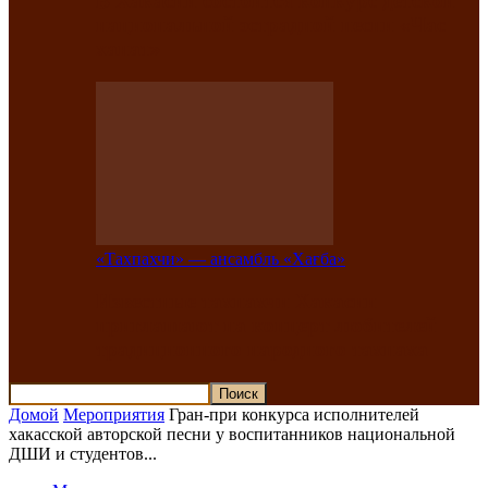
В Хакасии состоится конкурс детской
национальной эстрадной песни «Час
ханат»
«Тахпахчи» — ансамбль «Хағба»
Известные тахпахчи Хакасии
приглашают на концерт любителей
традиционного народного тахпаха
Домой
Мероприятия
Гран-при конкурса исполнителей
хакасской авторской песни у воспитанников национальной
ДШИ и студентов...