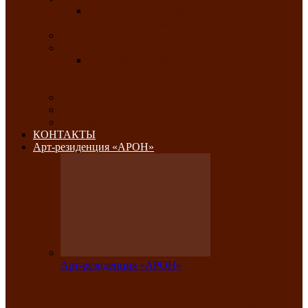
Республиканский фестиваль семейного
творчества «Ромашка»
Август 2026
Сентябрь 2026
Республиканская выставка по
изобразительному и ДПИ, НХР и
фотоискусству «Традиции и современность»
Октябрь 2026
Ноябрь 2026
Декабрь 2026
КОНТАКТЫ
Арт-резиденция «АРОН»
Арт-резиденция «АРОН»
Вокальная студия «Арон» приглашает
на премьерный концерт солистки