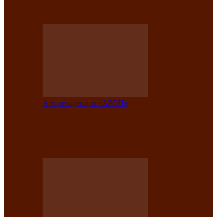
Елены Кызласовой
Арт-резиденция «АРОН»
Единство народов Саяно-Алтая: Гала-
концерт завершил Межрегиональный
фестиваль «Голос кочевника»