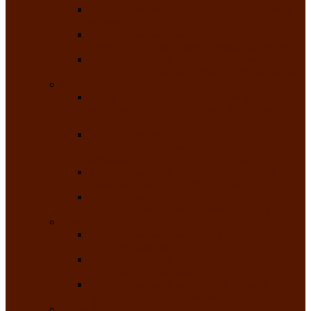
Республиканский конкурс чтецов «Поэзия
души»
Республиканский конкурс народно-
певческих коллективов «Родные напевы»
Республиканский фестиваль юмора среди
людей с нарушениями зрения «Море смеха»
Май 2026
Республиканский фестиваль творчества
среди людей с нарушениями зрения «Народу
победителю»
Республиканский фестиваль-конкурс
носителей и исполнителей традиционного
музыкального творчества «Айтыс»
Республиканский конкурс героических
сказаний имени С.П. Кадышева
Республиканский конкурс детского
творчества «Вот какое наше детство!»
Июнь 2026
Республиканский конкурс «Чайлаг»-
«Летняя усадьба»
Республиканский конкурс национального
костюма «Алтын чазы»-«Золотая степь»
Республиканский конкурс на лучший
традиционный напиток «Айран пайы»
Июль 2026