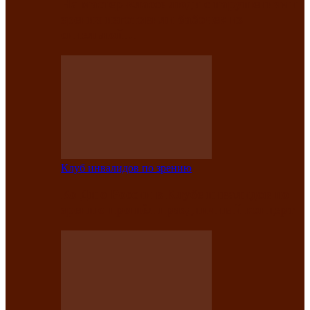
На мастер‑классе люди с нарушениями
зрения изготовили бабочек из
синельной…
Клуб инвалидов по зрению
Ко Дню России в Клубе инвалидов по
зрению прошёл праздничный концерт