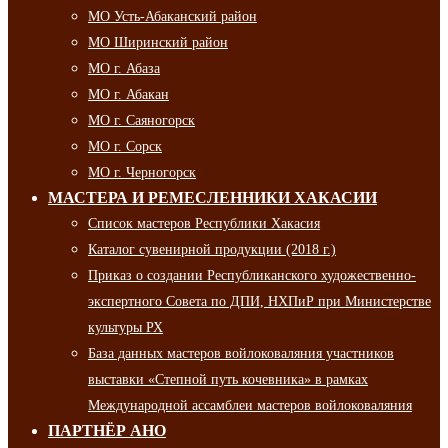
МО Усть-Абаканский район
МО Ширинский район
МО г. Абаза
МО г. Абакан
МО г. Саяногорск
МО г. Сорск
МО г. Черногорск
МАСТЕРА И РЕМЕСЛЕННИКИ ХАКАСИИ
Список мастеров Республики Хакасия
Каталог сувенирной продукции (2018 г.)
Приказ о создании Республиканского художественно-
экспертного Совета по ДПИ, НХПиР при Министерстве
культуры РХ
База данных мастеров войлоковаляния участников
выставки «Степной путь кочевника» в рамках
Международной ассамблеи мастеров войлоковаляния
ПАРТНЁР АНО