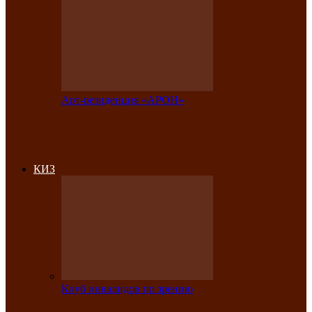
Арт-резиденция «АРОН»
Фестиваль «Голос кочевника» вновь
объединит народы Саяно-Алтая
КИЗ
Клуб инвалидов по зрению