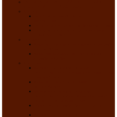
РАСПИСАНИЕ ЗАНЯТИЙ ТВОРЧЕСКИХ
КОЛЛЕКТИВОВ НА 2025-2026 ГОДЫ
Хоровые
Народный ансамбль русской песни
«Медуница»
Русский народный хор им. Михаила Шрамко
Народный хор «Родные напевы» Клуба
инвалидов по зрению
Фольклорные
Хакасский народный фольклорный ансамбль
«Чон коглерi»
Хакасская фольклорная студия тахпахчи —
ансамбль «Хағба»
Хореографические
Заслуженный коллектив народного
творчества России детская хореографическая
студия «Айас»
Хакасский народный ансамбль песни и
танца «Жарки»
Заслуженный коллектив народного
творчества Республики Хакасия ансамбль
народного танца «Саяночка»
Образцовый ансамбль бального танца
«Тарина»
Заслуженный коллектив народного