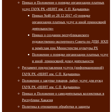
Приказ и Положение о порядке организации платных
услуг ГАУК РХ «НЦНТ им. С.П. Кадышева»
Приказ №48 от 28.12.2017 «О порядке
организации платных услуг и иной приносящей
деятельности»
Приказ о создании республиканского
художественно-экспертного Совета по ДПИ, НХП
и ремёслам при Министерстве культуры РХ
Положение о порядке организации платных услуг
и иной, приносящей доход деятельности
Регламент предоставления услуги (информационной)
ГАУК РХ «НЦНТ им. С.П. Кадышева»
Положение о закупке товаров, работ, услуг для нужд
ГАУК РХ «НЦНТ им. С.П. Кадышева»
Приказ и Положение о самодеятельных коллективах в
Республике Хакасия
Политика в отношении обработки и защиты