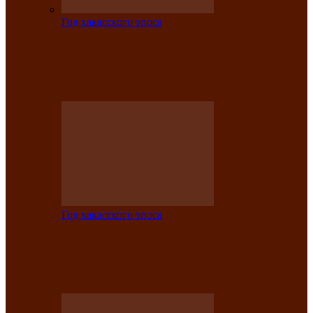
Год хакасского эпоса
Центру культуры и народного
творчества имени Кадышева присвоен
статус «национальный»
Год хакасского эпоса
В Хакасии определили лучших
исполнителей авторской песни «Хысхы
саӊнары-2021»