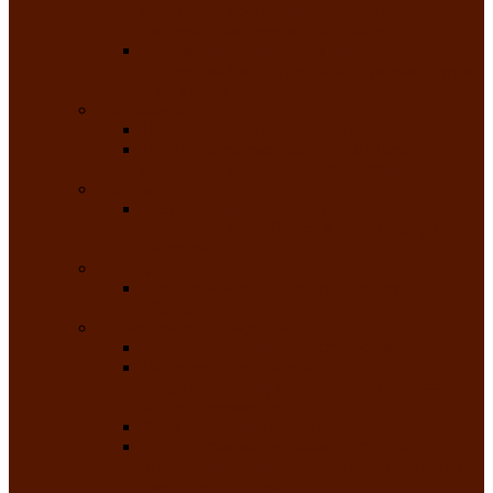
творчества Российской Федерации
танцевальная студия «Ынархас»
Заслуженный коллектив народного
творчества России детская эстрадная студия
«Час ханат»
Театральные
Народный театр юного зрителя
Народная театральная студия «Горячие
сердца» Клуба инвалидов по зрению
Театр моды
Заслуженный коллектив народного
творчества Республики Хакасия театр моды
«Алтыр»
Эстрадные
Хакасская народная эстрадная группа
«Хайджи»
Любительские объединения
Республиканский фотоклуб «Саяны»
Любительское объединение по
традиционной культуре «Арба хоор» —
«Колесо времени»
Клуб любителей чатхана
«Творческая мастерская» — студия
декоративно-прикладного искусства Клуба
инвалидов по зрению