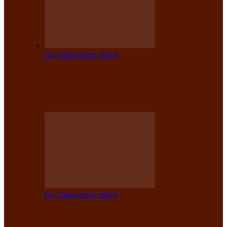
Год хакасского эпоса
Центру культуры и народного
творчества имени Кадышева присвоен
статус «национальный»
Год хакасского эпоса
В Хакасии определили лучших
исполнителей авторской песни «Хысхы