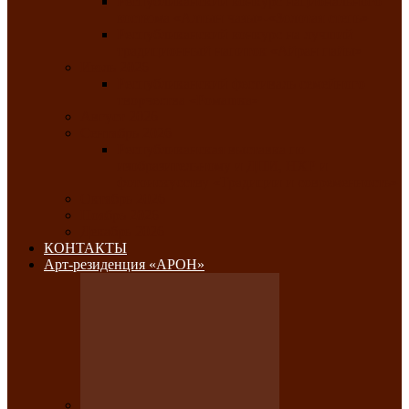
Республиканский конкурс национального
костюма «Алтын чазы»-«Золотая степь»
Республиканский конкурс на лучший
традиционный напиток «Айран пайы»
Июль 2026
Республиканский фестиваль семейного
творчества «Ромашка»
Август 2026
Сентябрь 2026
Республиканская выставка по
изобразительному и ДПИ, НХР и
фотоискусству «Традиции и современность»
Октябрь 2026
Ноябрь 2026
Декабрь 2026
КОНТАКТЫ
Арт-резиденция «АРОН»