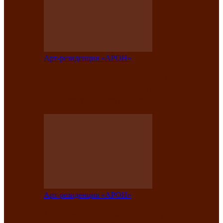
Арт-резиденция «АРОН»
Таланты Хакасии, Тывы и Алтая
представят свою национальную
культуру на фестивале…
Арт-резиденция «АРОН»
Арт-резиденция «АРОН» приглашает