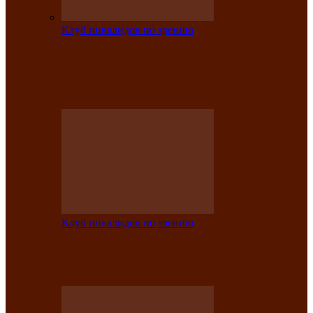
Клуб инвалидов по зрению
На мастер‑классе люди с нарушениями
зрения изготовили бабочек из
синельной…
Клуб инвалидов по зрению
Ко Дню России в Клубе инвалидов по
зрению прошёл праздничный концерт