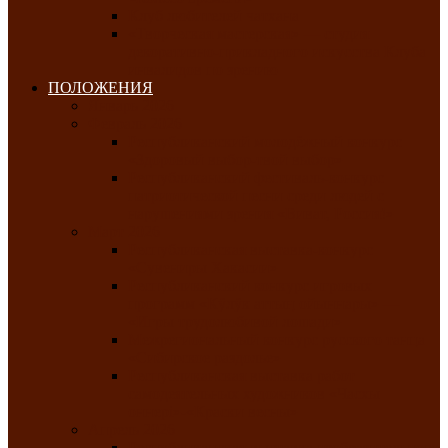
Клуб любителей чатхана
«Творческая мастерская» — студия
декоративно-прикладного искусства Клуба
инвалидов по зрению
ПОЛОЖЕНИЯ
Январь 2026
Февраль 2026
Республиканский молодёжный конкурс
«Здоровый выбор-твой выбор»
Республиканский фестиваль-конкурс
патриотической песни среди людей с
нарушениями зрения «Виват, Россия!»
Март 2026
Республиканская выставка-конкурс
«Сувениры Хакасии»
Республиканский конкурс игровых
программ «Кӱлӱк аттыӊ ойыннары» —
«Игры трудолюбивой лошади»
Межрегиональный конкурс русского танца
«Сибирское раздолье»
Республиканская выставка работ
самодеятельных художников «Часхы
оннерi»-«Краски весны»
Апрель 2026
Республиканская выставка изобразительного