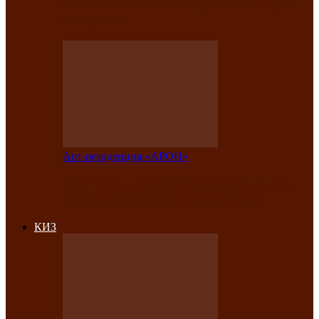
на праздничный концерт в честь Дня
рождения
Арт-резиденция «АРОН»
Фестиваль «Голос кочевника» вновь
объединит народы Саяно-Алтая
КИЗ