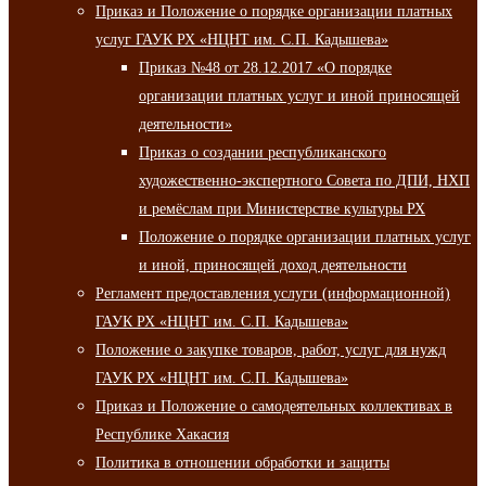
Приказ и Положение о порядке организации платных
услуг ГАУК РХ «НЦНТ им. С.П. Кадышева»
Приказ №48 от 28.12.2017 «О порядке
организации платных услуг и иной приносящей
деятельности»
Приказ о создании республиканского
художественно-экспертного Совета по ДПИ, НХП
и ремёслам при Министерстве культуры РХ
Положение о порядке организации платных услуг
и иной, приносящей доход деятельности
Регламент предоставления услуги (информационной)
ГАУК РХ «НЦНТ им. С.П. Кадышева»
Положение о закупке товаров, работ, услуг для нужд
ГАУК РХ «НЦНТ им. С.П. Кадышева»
Приказ и Положение о самодеятельных коллективах в
Республике Хакасия
Политика в отношении обработки и защиты