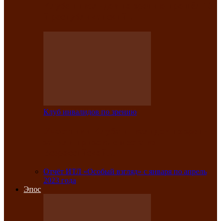
Клубе инвалидов по зрению прошёл 13-
й республиканский…
Клуб инвалидов по зрению
Участники Клуба инвалидов по зрению
заняли призовые места во
Всероссийской…
Отчёт ИТЛ «Особый взгляд» с января по апрель
2023 года
Эпос