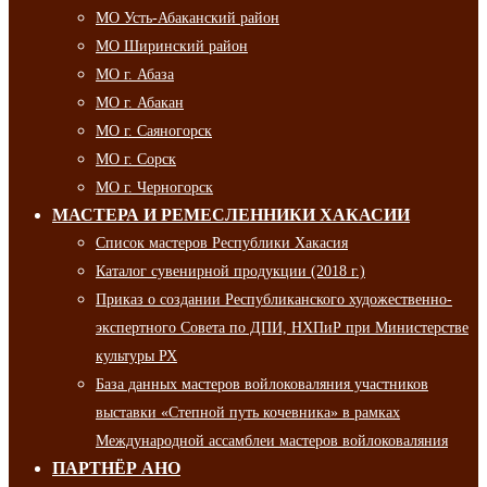
МО Усть-Абаканский район
МО Ширинский район
МО г. Абаза
МО г. Абакан
МО г. Саяногорск
МО г. Сорск
МО г. Черногорск
МАСТЕРА И РЕМЕСЛЕННИКИ ХАКАСИИ
Список мастеров Республики Хакасия
Каталог сувенирной продукции (2018 г.)
Приказ о создании Республиканского художественно-
экспертного Совета по ДПИ, НХПиР при Министерстве
культуры РХ
База данных мастеров войлоковаляния участников
выставки «Степной путь кочевника» в рамках
Международной ассамблеи мастеров войлоковаляния
ПАРТНЁР АНО