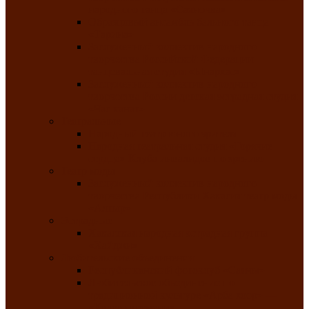
народного танца «Саяночка»
Образцовый ансамбль бального танца
«Тарина»
Заслуженный коллектив народного
творчества Российской Федерации
танцевальная студия «Ынархас»
Заслуженный коллектив народного
творчества России детская эстрадная студия
«Час ханат»
Театральные
Народный театр юного зрителя
Народная театральная студия «Горячие
сердца» Клуба инвалидов по зрению
Театр моды
Заслуженный коллектив народного
творчества Республики Хакасия театр моды
«Алтыр»
Эстрадные
Хакасская народная эстрадная группа
«Хайджи»
Любительские объединения
Республиканский фотоклуб «Саяны»
Любительское объединение по
традиционной культуре «Арба хоор» —
«Колесо времени»