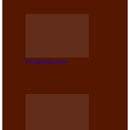
саӊнары-2021»
Год хакасского эпоса
В Центре культуры имени Кадышева
подвели итоги творческого проекта
«Вечера эпосов…