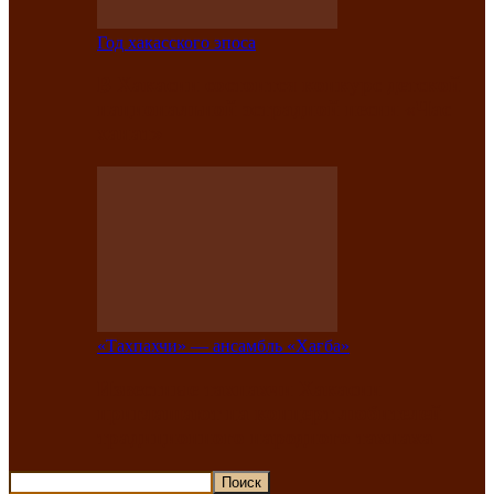
Год хакасского эпоса
В Хакасии состоится конкурс детской
национальной эстрадной песни «Час
ханат»
«Тахпахчи» — ансамбль «Хағба»
Известные тахпахчи Хакасии
приглашают на концерт любителей
традиционного народного тахпаха