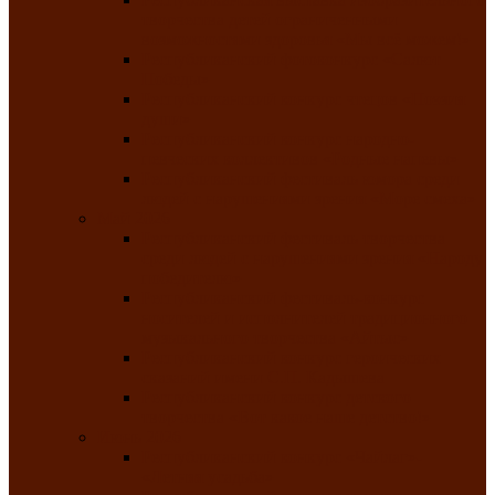
творчества детей ограниченными
возможностями здоровья «Мы всё можем!»
Республиканский фотоконкурс «Салют
Победы»
Республиканский конкурс чтецов «Поэзия
души»
Республиканский конкурс народно-
певческих коллективов «Родные напевы»
Республиканский фестиваль юмора среди
людей с нарушениями зрения «Море смеха»
Май 2026
Республиканский фестиваль творчества
среди людей с нарушениями зрения «Народу
победителю»
Республиканский фестиваль-конкурс
носителей и исполнителей традиционного
музыкального творчества «Айтыс»
Республиканский конкурс героических
сказаний имени С.П. Кадышева
Республиканский конкурс детского
творчества «Вот какое наше детство!»
Июнь 2026
Республиканский конкурс «Чайлаг»-
«Летняя усадьба»