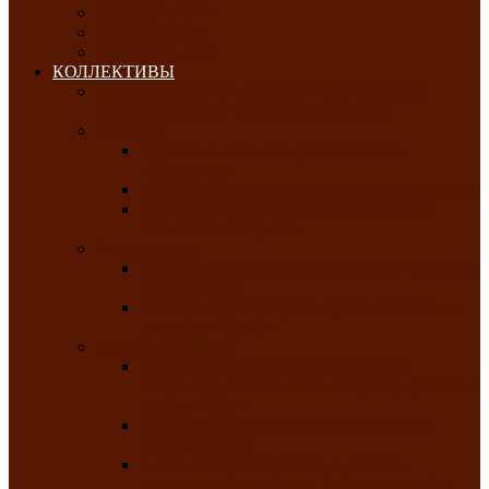
ОКТЯБРЬ-2026
НОЯБРЬ-2026
ДЕКАБРЬ-2026
КОЛЛЕКТИВЫ
РАСПИСАНИЕ ЗАНЯТИЙ ТВОРЧЕСКИХ
КОЛЛЕКТИВОВ НА 2025-2026 ГОДЫ
Хоровые
Народный ансамбль русской песни
«Медуница»
Русский народный хор им. Михаила Шрамко
Народный хор «Родные напевы» Клуба
инвалидов по зрению
Фольклорные
Хакасский народный фольклорный ансамбль
«Чон коглерi»
Хакасская фольклорная студия тахпахчи —
ансамбль «Хағба»
Хореографические
Заслуженный коллектив народного
творчества России детская хореографическая
студия «Айас»
Хакасский народный ансамбль песни и
танца «Жарки»
Заслуженный коллектив народного
творчества Республики Хакасия ансамбль