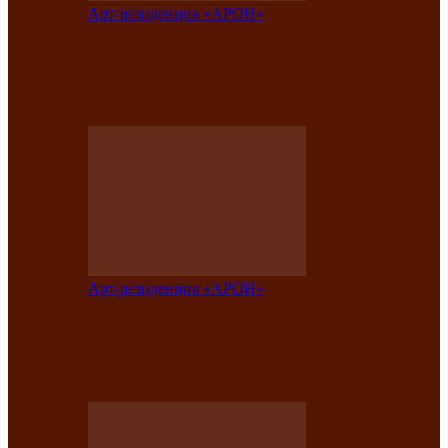
Арт-резиденция «АРОН»
Вокальная студия «Арон» приглашает
на премьерный концерт солистки
Елены Кызласовой
Арт-резиденция «АРОН»
Единство народов Саяно-Алтая: Гала-
концерт завершил Межрегиональный
фестиваль «Голос кочевника»