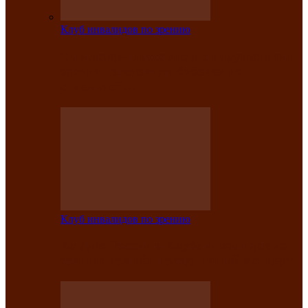
Клуб инвалидов по зрению
На мастер‑классе люди с нарушениями
зрения изготовили бабочек из
синельной…
Клуб инвалидов по зрению
Ко Дню России в Клубе инвалидов по
зрению прошёл праздничный концерт