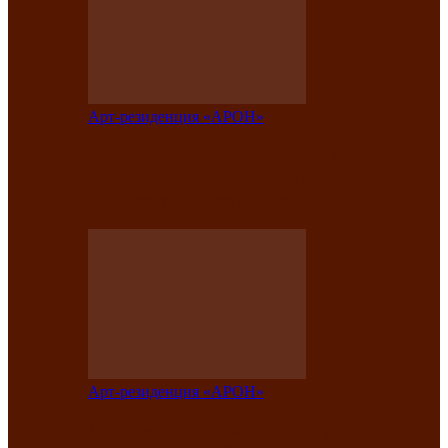
Арт-резиденция «АРОН»
Таланты Хакасии, Тывы и Алтая
представят свою национальную
культуру на фестивале…
Арт-резиденция «АРОН»
Арт-резиденция «АРОН» приглашает