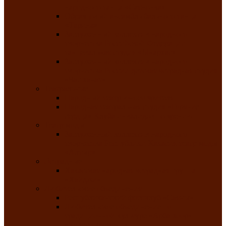
народного танца «Саяночка»
Образцовый ансамбль бального танца
«Тарина»
Заслуженный коллектив народного
творчества Российской Федерации
танцевальная студия «Ынархас»
Заслуженный коллектив народного
творчества России детская эстрадная студия
«Час ханат»
Театральные
Народный театр юного зрителя
Народная театральная студия «Горячие
сердца» Клуба инвалидов по зрению
Театр моды
Заслуженный коллектив народного
творчества Республики Хакасия театр моды
«Алтыр»
Эстрадные
Хакасская народная эстрадная группа
«Хайджи»
Любительские объединения
Республиканский фотоклуб «Саяны»
Любительское объединение по
традиционной культуре «Арба хоор» —
«Колесо времени»