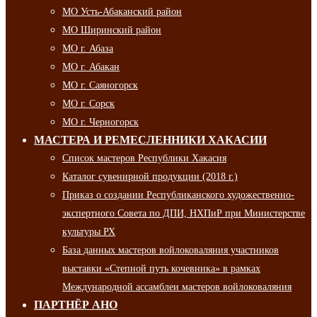
МО Усть-Абаканский район
МО Ширинский район
МО г. Абаза
МО г. Абакан
МО г. Саяногорск
МО г. Сорск
МО г. Черногорск
МАСТЕРА И РЕМЕСЛЕННИКИ ХАКАСИИ
Список мастеров Республики Хакасия
Каталог сувенирной продукции (2018 г.)
Приказ о создании Республиканского художественно-
экспертного Совета по ДПИ, НХПиР при Министерстве
культуры РХ
База данных мастеров войлоковаляния участников
выставки «Степной путь кочевника» в рамках
Международной ассамблеи мастеров войлоковаляния
ПАРТНЁР АНО