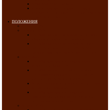
Клуб любителей чатхана
«Творческая мастерская» — студия
декоративно-прикладного искусства Клуба
инвалидов по зрению
ПОЛОЖЕНИЯ
Январь 2026
Февраль 2026
Республиканский молодёжный конкурс
«Здоровый выбор-твой выбор»
Республиканский фестиваль-конкурс
патриотической песни среди людей с
нарушениями зрения «Виват, Россия!»
Март 2026
Республиканская выставка-конкурс
«Сувениры Хакасии»
Республиканский конкурс игровых
программ «Кӱлӱк аттыӊ ойыннары» —
«Игры трудолюбивой лошади»
Межрегиональный конкурс русского танца
«Сибирское раздолье»
Республиканская выставка работ
самодеятельных художников «Часхы
оннерi»-«Краски весны»
Апрель 2026
Республиканская выставка изобразительного