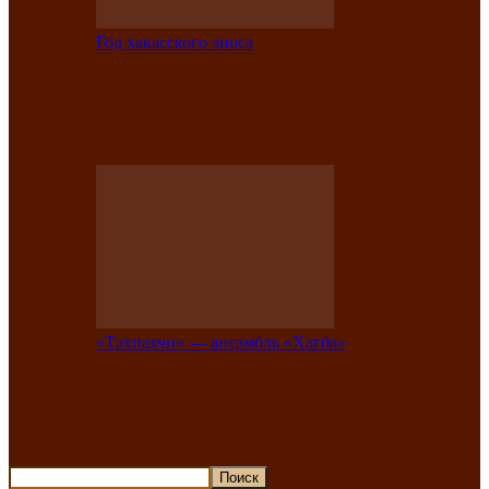
Год хакасского эпоса
В Хакасии состоится конкурс детской
национальной эстрадной песни «Час
ханат»
«Тахпахчи» — ансамбль «Хағба»
Известные тахпахчи Хакасии
приглашают на концерт любителей
традиционного народного тахпаха