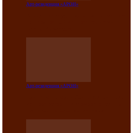
Арт-резиденция «АРОН»
Вокальная студия «Арон» приглашает
на премьерный концерт солистки
Елены Кызласовой
Арт-резиденция «АРОН»
Единство народов Саяно-Алтая: Гала-
концерт завершил Межрегиональный
фестиваль «Голос кочевника»