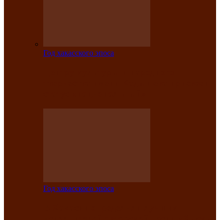
Год хакасского эпоса
Центру культуры и народного
творчества имени Кадышева присвоен
статус «национальный»
Год хакасского эпоса
В Хакасии определили лучших
исполнителей авторской песни «Хысхы