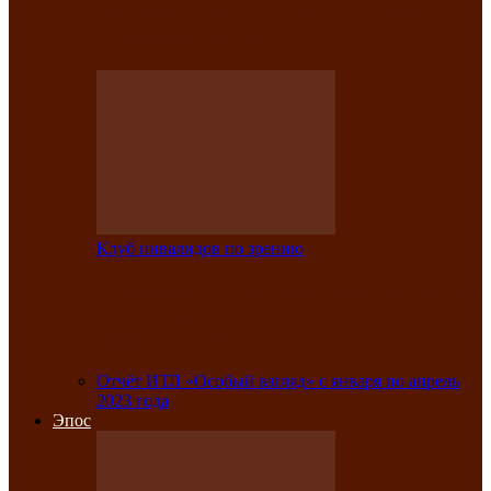
Клубе инвалидов по зрению прошёл 13-
й республиканский…
Клуб инвалидов по зрению
Участники Клуба инвалидов по зрению
заняли призовые места во
Всероссийской…
Отчёт ИТЛ «Особый взгляд» с января по апрель
2023 года
Эпос