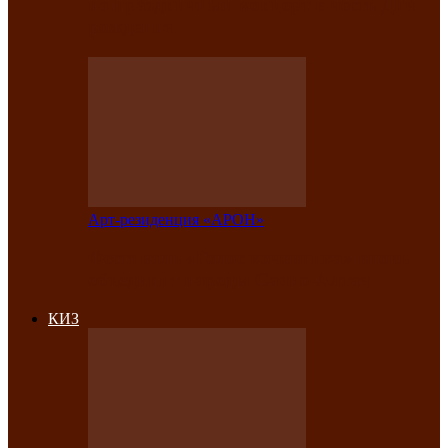
на праздничный концерт в честь Дня
рождения
Арт-резиденция «АРОН»
Фестиваль «Голос кочевника» вновь
объединит народы Саяно-Алтая
КИЗ