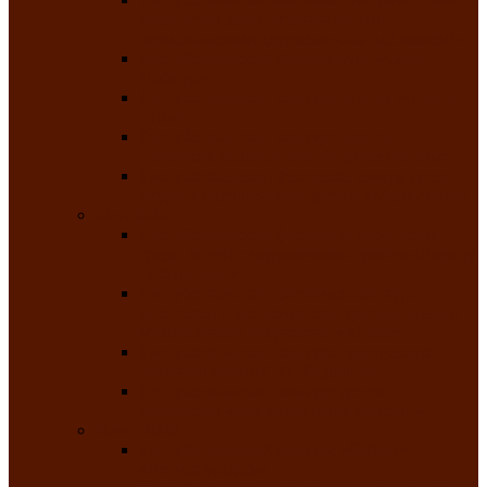
творчества детей ограниченными
возможностями здоровья «Мы всё можем!»
Республиканский фотоконкурс «Салют
Победы»
Республиканский конкурс чтецов «Поэзия
души»
Республиканский конкурс народно-
певческих коллективов «Родные напевы»
Республиканский фестиваль юмора среди
людей с нарушениями зрения «Море смеха»
Май 2026
Республиканский фестиваль творчества
среди людей с нарушениями зрения «Народу
победителю»
Республиканский фестиваль-конкурс
носителей и исполнителей традиционного
музыкального творчества «Айтыс»
Республиканский конкурс героических
сказаний имени С.П. Кадышева
Республиканский конкурс детского
творчества «Вот какое наше детство!»
Июнь 2026
Республиканский конкурс «Чайлаг»-
«Летняя усадьба»