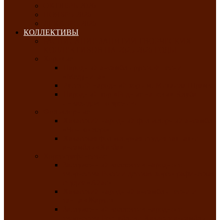
ОКТЯБРЬ-2026
НОЯБРЬ-2026
ДЕКАБРЬ-2026
КОЛЛЕКТИВЫ
РАСПИСАНИЕ ЗАНЯТИЙ ТВОРЧЕСКИХ
КОЛЛЕКТИВОВ НА 2025-2026 ГОДЫ
Хоровые
Народный ансамбль русской песни
«Медуница»
Русский народный хор им. Михаила Шрамко
Народный хор «Родные напевы» Клуба
инвалидов по зрению
Фольклорные
Хакасский народный фольклорный ансамбль
«Чон коглерi»
Хакасская фольклорная студия тахпахчи —
ансамбль «Хағба»
Хореографические
Заслуженный коллектив народного
творчества России детская хореографическая
студия «Айас»
Хакасский народный ансамбль песни и
танца «Жарки»
Заслуженный коллектив народного
творчества Республики Хакасия ансамбль