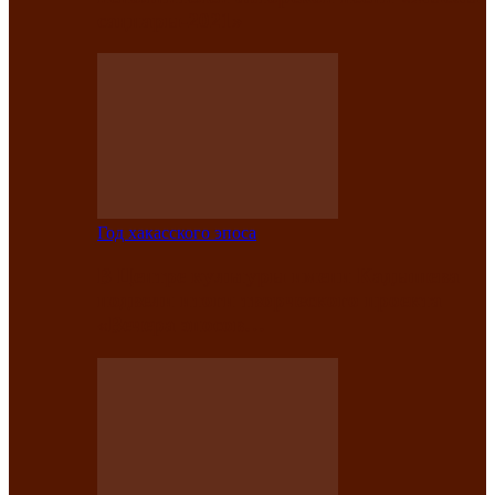
саӊнары-2021»
Год хакасского эпоса
В Центре культуры имени Кадышева
подвели итоги творческого проекта
«Вечера эпосов…