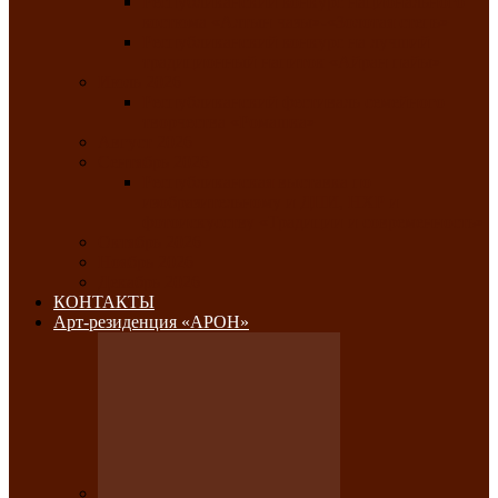
Республиканский конкурс национального
костюма «Алтын чазы»-«Золотая степь»
Республиканский конкурс на лучший
традиционный напиток «Айран пайы»
Июль 2026
Республиканский фестиваль семейного
творчества «Ромашка»
Август 2026
Сентябрь 2026
Республиканская выставка по
изобразительному и ДПИ, НХР и
фотоискусству «Традиции и современность»
Октябрь 2026
Ноябрь 2026
Декабрь 2026
КОНТАКТЫ
Арт-резиденция «АРОН»