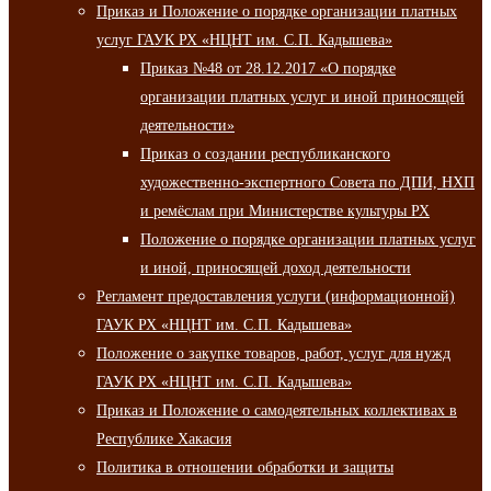
Приказ и Положение о порядке организации платных
услуг ГАУК РХ «НЦНТ им. С.П. Кадышева»
Приказ №48 от 28.12.2017 «О порядке
организации платных услуг и иной приносящей
деятельности»
Приказ о создании республиканского
художественно-экспертного Совета по ДПИ, НХП
и ремёслам при Министерстве культуры РХ
Положение о порядке организации платных услуг
и иной, приносящей доход деятельности
Регламент предоставления услуги (информационной)
ГАУК РХ «НЦНТ им. С.П. Кадышева»
Положение о закупке товаров, работ, услуг для нужд
ГАУК РХ «НЦНТ им. С.П. Кадышева»
Приказ и Положение о самодеятельных коллективах в
Республике Хакасия
Политика в отношении обработки и защиты