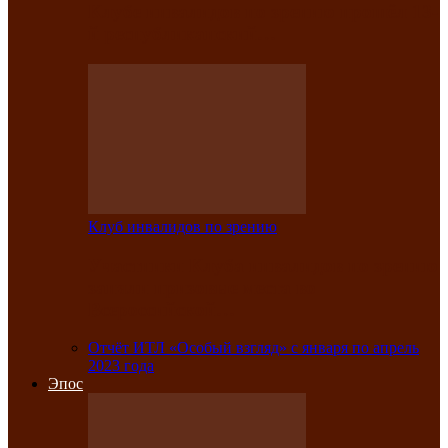
Клубе инвалидов по зрению прошёл 13-
й республиканский…
Клуб инвалидов по зрению
Участники Клуба инвалидов по зрению
заняли призовые места во
Всероссийской…
Отчёт ИТЛ «Особый взгляд» с января по апрель
2023 года
Эпос