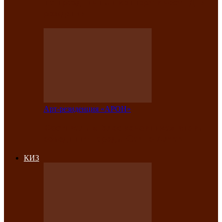
на праздничный концерт в честь Дня
рождения
Арт-резиденция «АРОН»
Фестиваль «Голос кочевника» вновь
объединит народы Саяно-Алтая
КИЗ