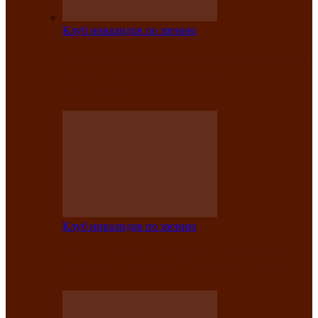
Клуб инвалидов по зрению
На мастер‑классе люди с нарушениями
зрения изготовили бабочек из
синельной…
Клуб инвалидов по зрению
Ко Дню России в Клубе инвалидов по
зрению прошёл праздничный концерт