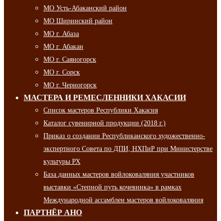
МО Усть-Абаканский район
МО Ширинский район
МО г. Абаза
МО г. Абакан
МО г. Саяногорск
МО г. Сорск
МО г. Черногорск
МАСТЕРА И РЕМЕСЛЕННИКИ ХАКАСИИ
Список мастеров Республики Хакасия
Каталог сувенирной продукции (2018 г.)
Приказ о создании Республиканского художественно-
экспертного Совета по ДПИ, НХПиР при Министерстве
культуры РХ
База данных мастеров войлоковаляния участников
выставки «Степной путь кочевника» в рамках
Международной ассамблеи мастеров войлоковаляния
ПАРТНЁР АНО