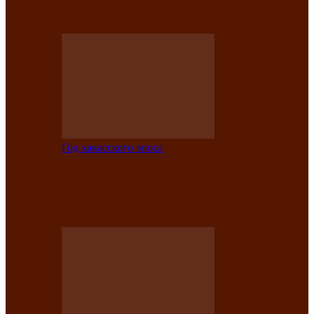
саӊнары-2021»
Год хакасского эпоса
В Центре культуры имени Кадышева
подвели итоги творческого проекта
«Вечера эпосов…