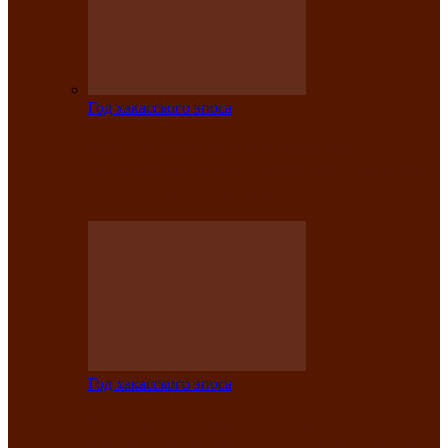
Год хакасского эпоса
Центру культуры и народного
творчества имени Кадышева присвоен
статус «национальный»
Год хакасского эпоса
В Хакасии определили лучших
исполнителей авторской песни «Хысхы