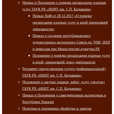
Приказ и Положение о порядке организации платных
услуг ГАУК РХ «НЦНТ им. С.П. Кадышева»
Приказ №48 от 28.12.2017 «О порядке
организации платных услуг и иной приносящей
деятельности»
Приказ о создании республиканского
художественно-экспертного Совета по ДПИ, НХП
и ремёслам при Министерстве культуры РХ
Положение о порядке организации платных услуг
и иной, приносящей доход деятельности
Регламент предоставления услуги (информационной)
ГАУК РХ «НЦНТ им. С.П. Кадышева»
Положение о закупке товаров, работ, услуг для нужд
ГАУК РХ «НЦНТ им. С.П. Кадышева»
Приказ и Положение о самодеятельных коллективах в
Республике Хакасия
Политика в отношении обработки и защиты