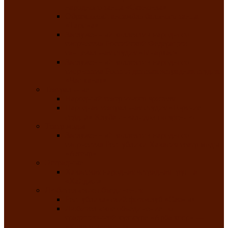
народного танца «Саяночка»
Образцовый ансамбль бального танца
«Тарина»
Заслуженный коллектив народного
творчества Российской Федерации
танцевальная студия «Ынархас»
Заслуженный коллектив народного
творчества России детская эстрадная студия
«Час ханат»
Театральные
Народный театр юного зрителя
Народная театральная студия «Горячие
сердца» Клуба инвалидов по зрению
Театр моды
Заслуженный коллектив народного
творчества Республики Хакасия театр моды
«Алтыр»
Эстрадные
Хакасская народная эстрадная группа
«Хайджи»
Любительские объединения
Республиканский фотоклуб «Саяны»
Любительское объединение по
традиционной культуре «Арба хоор» —
«Колесо времени»