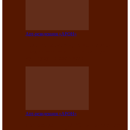
Арт-резиденция «АРОН»
Таланты Хакасии, Тывы и Алтая
представят свою национальную
культуру на фестивале…
Арт-резиденция «АРОН»
Арт-резиденция «АРОН» приглашает