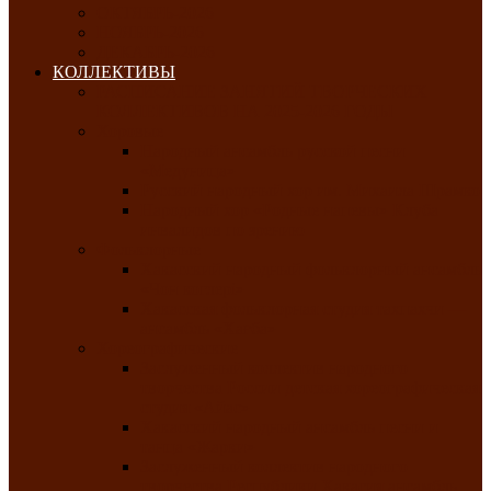
ОКТЯБРЬ-2026
НОЯБРЬ-2026
ДЕКАБРЬ-2026
КОЛЛЕКТИВЫ
РАСПИСАНИЕ ЗАНЯТИЙ ТВОРЧЕСКИХ
КОЛЛЕКТИВОВ НА 2025-2026 ГОДЫ
Хоровые
Народный ансамбль русской песни
«Медуница»
Русский народный хор им. Михаила Шрамко
Народный хор «Родные напевы» Клуба
инвалидов по зрению
Фольклорные
Хакасский народный фольклорный ансамбль
«Чон коглерi»
Хакасская фольклорная студия тахпахчи —
ансамбль «Хағба»
Хореографические
Заслуженный коллектив народного
творчества России детская хореографическая
студия «Айас»
Хакасский народный ансамбль песни и
танца «Жарки»
Заслуженный коллектив народного
творчества Республики Хакасия ансамбль