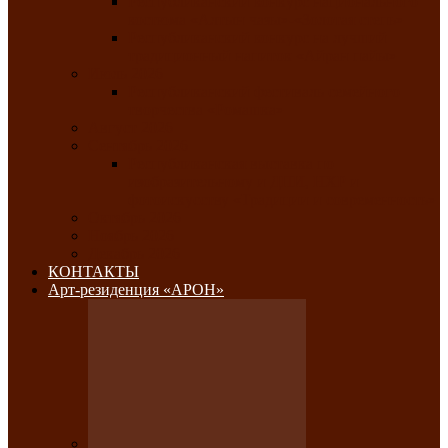
Республиканский конкурс национального
костюма «Алтын чазы»-«Золотая степь»
Республиканский конкурс на лучший
традиционный напиток «Айран пайы»
Июль 2026
Республиканский фестиваль семейного
творчества «Ромашка»
Август 2026
Сентябрь 2026
Республиканская выставка по
изобразительному и ДПИ, НХР и
фотоискусству «Традиции и современность»
Октябрь 2026
Ноябрь 2026
Декабрь 2026
КОНТАКТЫ
Арт-резиденция «АРОН»