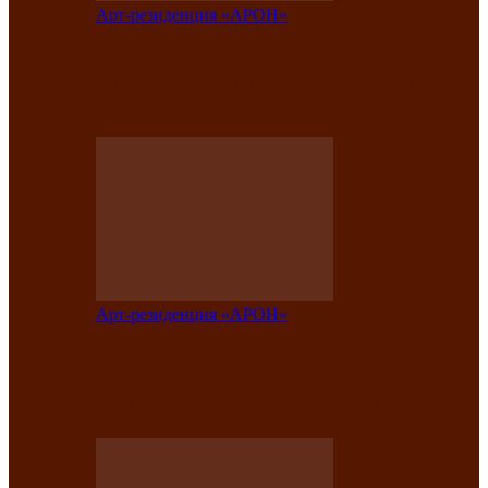
Арт-резиденция «АРОН»
Вокальная студия «Арон» приглашает
на премьерный концерт солистки
Елены Кызласовой
Арт-резиденция «АРОН»
Единство народов Саяно-Алтая: Гала-
концерт завершил Межрегиональный
фестиваль «Голос кочевника»