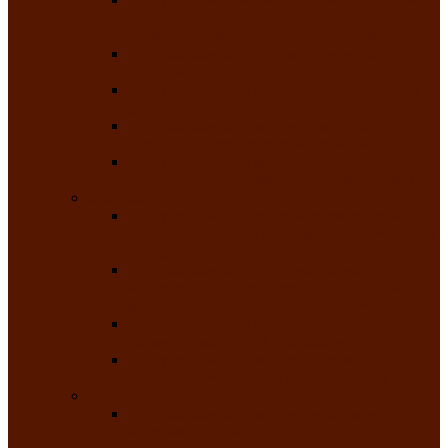
творчества детей ограниченными
возможностями здоровья «Мы всё можем!»
Республиканский фотоконкурс «Салют
Победы»
Республиканский конкурс чтецов «Поэзия
души»
Республиканский конкурс народно-
певческих коллективов «Родные напевы»
Республиканский фестиваль юмора среди
людей с нарушениями зрения «Море смеха»
Май 2026
Республиканский фестиваль творчества
среди людей с нарушениями зрения «Народу
победителю»
Республиканский фестиваль-конкурс
носителей и исполнителей традиционного
музыкального творчества «Айтыс»
Республиканский конкурс героических
сказаний имени С.П. Кадышева
Республиканский конкурс детского
творчества «Вот какое наше детство!»
Июнь 2026
Республиканский конкурс «Чайлаг»-
«Летняя усадьба»