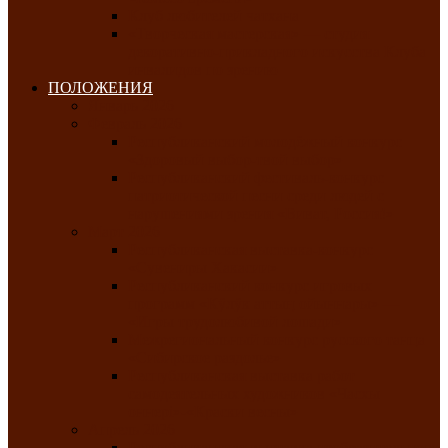
Клуб любителей чатхана
«Творческая мастерская» — студия
декоративно-прикладного искусства Клуба
инвалидов по зрению
ПОЛОЖЕНИЯ
Январь 2026
Февраль 2026
Республиканский молодёжный конкурс
«Здоровый выбор-твой выбор»
Республиканский фестиваль-конкурс
патриотической песни среди людей с
нарушениями зрения «Виват, Россия!»
Март 2026
Республиканская выставка-конкурс
«Сувениры Хакасии»
Республиканский конкурс игровых
программ «Кӱлӱк аттыӊ ойыннары» —
«Игры трудолюбивой лошади»
Межрегиональный конкурс русского танца
«Сибирское раздолье»
Республиканская выставка работ
самодеятельных художников «Часхы
оннерi»-«Краски весны»
Апрель 2026
Республиканская выставка изобразительного