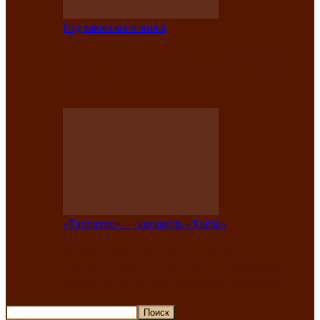
Год хакасского эпоса
В Хакасии состоится конкурс детской
национальной эстрадной песни «Час
ханат»
«Тахпахчи» — ансамбль «Хағба»
Известные тахпахчи Хакасии
приглашают на концерт любителей
традиционного народного тахпаха