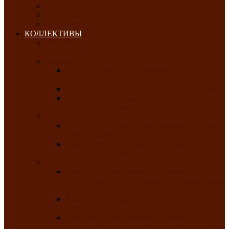
ОКТЯБРЬ-2026
НОЯБРЬ-2026
ДЕКАБРЬ-2026
КОЛЛЕКТИВЫ
РАСПИСАНИЕ ЗАНЯТИЙ ТВОРЧЕСКИХ
КОЛЛЕКТИВОВ НА 2025-2026 ГОДЫ
Хоровые
Народный ансамбль русской песни
«Медуница»
Русский народный хор им. Михаила Шрамко
Народный хор «Родные напевы» Клуба
инвалидов по зрению
Фольклорные
Хакасский народный фольклорный ансамбль
«Чон коглерi»
Хакасская фольклорная студия тахпахчи —
ансамбль «Хағба»
Хореографические
Заслуженный коллектив народного
творчества России детская хореографическая
студия «Айас»
Хакасский народный ансамбль песни и
танца «Жарки»
Заслуженный коллектив народного
творчества Республики Хакасия ансамбль