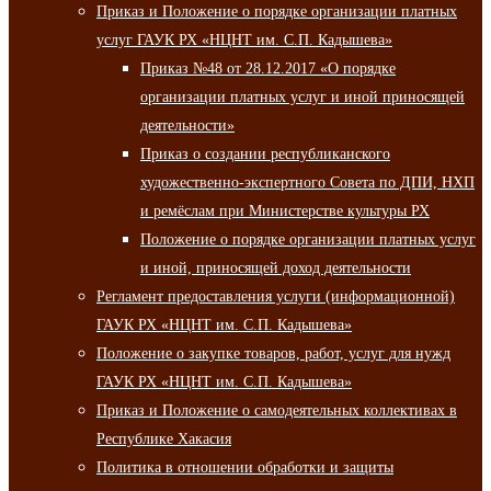
Приказ и Положение о порядке организации платных
услуг ГАУК РХ «НЦНТ им. С.П. Кадышева»
Приказ №48 от 28.12.2017 «О порядке
организации платных услуг и иной приносящей
деятельности»
Приказ о создании республиканского
художественно-экспертного Совета по ДПИ, НХП
и ремёслам при Министерстве культуры РХ
Положение о порядке организации платных услуг
и иной, приносящей доход деятельности
Регламент предоставления услуги (информационной)
ГАУК РХ «НЦНТ им. С.П. Кадышева»
Положение о закупке товаров, работ, услуг для нужд
ГАУК РХ «НЦНТ им. С.П. Кадышева»
Приказ и Положение о самодеятельных коллективах в
Республике Хакасия
Политика в отношении обработки и защиты