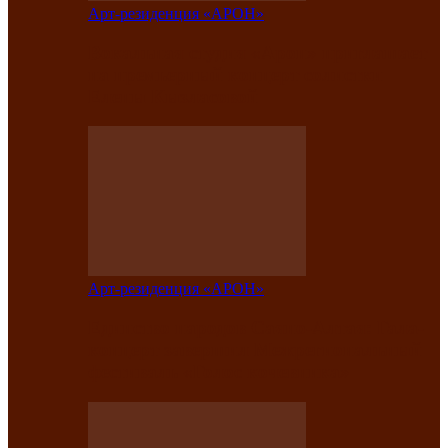
Арт-резиденция «АРОН»
Вокальная студия «Арон» приглашает
на премьерный концерт солистки
Елены Кызласовой
Арт-резиденция «АРОН»
Единство народов Саяно-Алтая: Гала-
концерт завершил Межрегиональный
фестиваль «Голос кочевника»