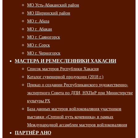
МО Усть-Абаканский район
МО Ширинский район
МО г. Абаза
МО г. Абакан
МО г. Саяногорск
МО г. Сорск
МО г. Черногорск
МАСТЕРА И РЕМЕСЛЕННИКИ ХАКАСИИ
Список мастеров Республики Хакасия
Каталог сувенирной продукции (2018 г.)
Приказ о создании Республиканского художественно-
экспертного Совета по ДПИ, НХПиР при Министерстве
культуры РХ
База данных мастеров войлоковаляния участников
выставки «Степной путь кочевника» в рамках
Международной ассамблеи мастеров войлоковаляния
ПАРТНЁР АНО