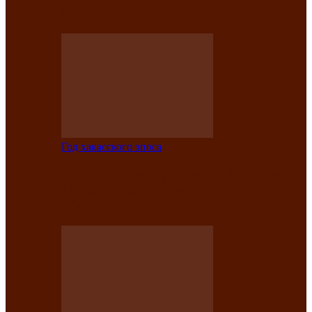
саӊнары-2021»
Год хакасского эпоса
В Центре культуры имени Кадышева
подвели итоги творческого проекта
«Вечера эпосов…