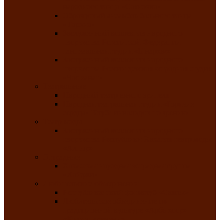
народного танца «Саяночка»
Образцовый ансамбль бального танца
«Тарина»
Заслуженный коллектив народного
творчества Российской Федерации
танцевальная студия «Ынархас»
Заслуженный коллектив народного
творчества России детская эстрадная студия
«Час ханат»
Театральные
Народный театр юного зрителя
Народная театральная студия «Горячие
сердца» Клуба инвалидов по зрению
Театр моды
Заслуженный коллектив народного
творчества Республики Хакасия театр моды
«Алтыр»
Эстрадные
Хакасская народная эстрадная группа
«Хайджи»
Любительские объединения
Республиканский фотоклуб «Саяны»
Любительское объединение по
традиционной культуре «Арба хоор» —
«Колесо времени»