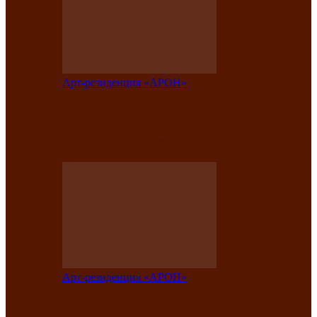
Арт-резиденция «АРОН»
Таланты Хакасии, Тывы и Алтая
представят свою национальную
культуру на фестивале…
Арт-резиденция «АРОН»
Арт-резиденция «АРОН» приглашает