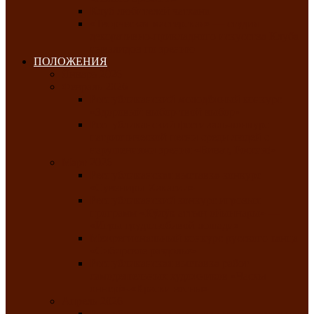
Клуб любителей чатхана
«Творческая мастерская» — студия
декоративно-прикладного искусства Клуба
инвалидов по зрению
ПОЛОЖЕНИЯ
Январь 2026
Февраль 2026
Республиканский молодёжный конкурс
«Здоровый выбор-твой выбор»
Республиканский фестиваль-конкурс
патриотической песни среди людей с
нарушениями зрения «Виват, Россия!»
Март 2026
Республиканская выставка-конкурс
«Сувениры Хакасии»
Республиканский конкурс игровых
программ «Кӱлӱк аттыӊ ойыннары» —
«Игры трудолюбивой лошади»
Межрегиональный конкурс русского танца
«Сибирское раздолье»
Республиканская выставка работ
самодеятельных художников «Часхы
оннерi»-«Краски весны»
Апрель 2026
Республиканская выставка изобразительного