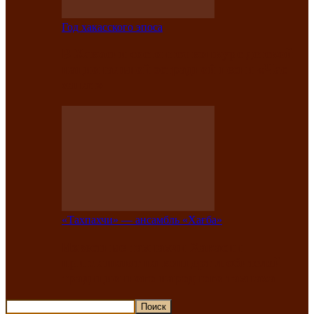
Год хакасского эпоса
В Хакасии состоится конкурс детской
национальной эстрадной песни «Час
ханат»
«Тахпахчи» — ансамбль «Хағба»
Известные тахпахчи Хакасии
приглашают на концерт любителей
традиционного народного тахпаха