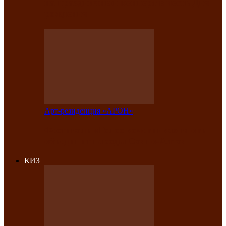
на праздничный концерт в честь Дня
рождения
Арт-резиденция «АРОН»
Фестиваль «Голос кочевника» вновь
объединит народы Саяно-Алтая
КИЗ