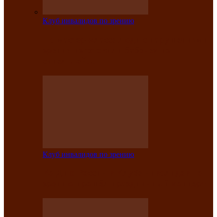
Клуб инвалидов по зрению
На мастер‑классе люди с нарушениями
зрения изготовили бабочек из
синельной…
Клуб инвалидов по зрению
Ко Дню России в Клубе инвалидов по
зрению прошёл праздничный концерт