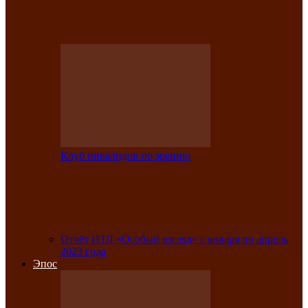
Клубе инвалидов по зрению прошёл 13-
й республиканский…
Клуб инвалидов по зрению
Участники Клуба инвалидов по зрению
заняли призовые места во
Всероссийской…
Отчёт ИТЛ «Особый взгляд» с января по апрель
2023 года
Эпос