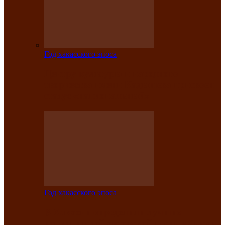
Год хакасского эпоса
Центру культуры и народного
творчества имени Кадышева присвоен
статус «национальный»
Год хакасского эпоса
В Хакасии определили лучших
исполнителей авторской песни «Хысхы