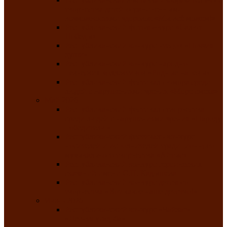
творчества детей ограниченными
возможностями здоровья «Мы всё можем!»
Республиканский фотоконкурс «Салют
Победы»
Республиканский конкурс чтецов «Поэзия
души»
Республиканский конкурс народно-
певческих коллективов «Родные напевы»
Республиканский фестиваль юмора среди
людей с нарушениями зрения «Море смеха»
Май 2026
Республиканский фестиваль творчества
среди людей с нарушениями зрения «Народу
победителю»
Республиканский фестиваль-конкурс
носителей и исполнителей традиционного
музыкального творчества «Айтыс»
Республиканский конкурс героических
сказаний имени С.П. Кадышева
Республиканский конкурс детского
творчества «Вот какое наше детство!»
Июнь 2026
Республиканский конкурс «Чайлаг»-
«Летняя усадьба»