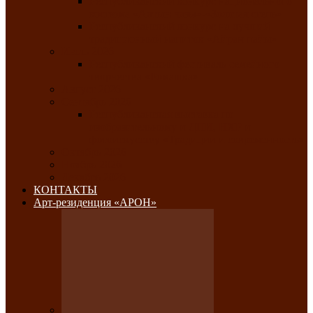
Республиканский конкурс национального
костюма «Алтын чазы»-«Золотая степь»
Республиканский конкурс на лучший
традиционный напиток «Айран пайы»
Июль 2026
Республиканский фестиваль семейного
творчества «Ромашка»
Август 2026
Сентябрь 2026
Республиканская выставка по
изобразительному и ДПИ, НХР и
фотоискусству «Традиции и современность»
Октябрь 2026
Ноябрь 2026
Декабрь 2026
КОНТАКТЫ
Арт-резиденция «АРОН»