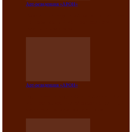
Арт-резиденция «АРОН»
Вокальная студия «Арон» приглашает
на премьерный концерт солистки
Елены Кызласовой
Арт-резиденция «АРОН»
Единство народов Саяно-Алтая: Гала-
концерт завершил Межрегиональный
фестиваль «Голос кочевника»