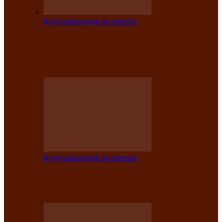
Клуб инвалидов по зрению
На мастер‑классе люди с нарушениями
зрения изготовили бабочек из
синельной…
Клуб инвалидов по зрению
Ко Дню России в Клубе инвалидов по
зрению прошёл праздничный концерт