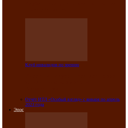
Клубе инвалидов по зрению прошёл 13-
й республиканский…
Клуб инвалидов по зрению
Участники Клуба инвалидов по зрению
заняли призовые места во
Всероссийской…
Отчёт ИТЛ «Особый взгляд» с января по апрель
2023 года
Эпос