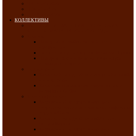
ОКТЯБРЬ-2026
НОЯБРЬ-2026
ДЕКАБРЬ-2026
КОЛЛЕКТИВЫ
РАСПИСАНИЕ ЗАНЯТИЙ ТВОРЧЕСКИХ
КОЛЛЕКТИВОВ НА 2025-2026 ГОДЫ
Хоровые
Народный ансамбль русской песни
«Медуница»
Русский народный хор им. Михаила Шрамко
Народный хор «Родные напевы» Клуба
инвалидов по зрению
Фольклорные
Хакасский народный фольклорный ансамбль
«Чон коглерi»
Хакасская фольклорная студия тахпахчи —
ансамбль «Хағба»
Хореографические
Заслуженный коллектив народного
творчества России детская хореографическая
студия «Айас»
Хакасский народный ансамбль песни и
танца «Жарки»
Заслуженный коллектив народного
творчества Республики Хакасия ансамбль