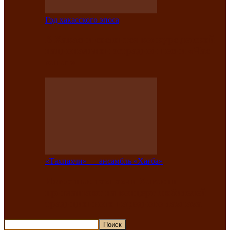
Год хакасского эпоса
В Хакасии состоится конкурс детской
национальной эстрадной песни «Час
ханат»
«Тахпахчи» — ансамбль «Хағба»
Известные тахпахчи Хакасии
приглашают на концерт любителей
традиционного народного тахпаха