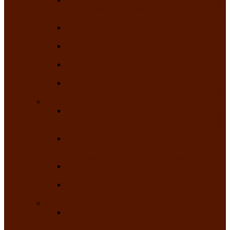
творчества детей ограниченными
возможностями здоровья «Мы всё можем!»
Республиканский фотоконкурс «Салют
Победы»
Республиканский конкурс чтецов «Поэзия
души»
Республиканский конкурс народно-
певческих коллективов «Родные напевы»
Республиканский фестиваль юмора среди
людей с нарушениями зрения «Море смеха»
Май 2026
Республиканский фестиваль творчества
среди людей с нарушениями зрения «Народу
победителю»
Республиканский фестиваль-конкурс
носителей и исполнителей традиционного
музыкального творчества «Айтыс»
Республиканский конкурс героических
сказаний имени С.П. Кадышева
Республиканский конкурс детского
творчества «Вот какое наше детство!»
Июнь 2026
Республиканский конкурс «Чайлаг»-
«Летняя усадьба»