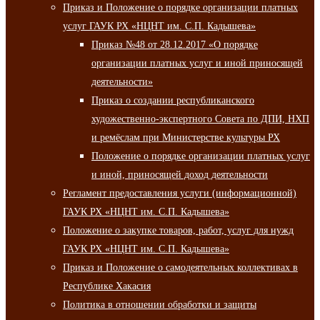
Приказ и Положение о порядке организации платных
услуг ГАУК РХ «НЦНТ им. С.П. Кадышева»
Приказ №48 от 28.12.2017 «О порядке
организации платных услуг и иной приносящей
деятельности»
Приказ о создании республиканского
художественно-экспертного Совета по ДПИ, НХП
и ремёслам при Министерстве культуры РХ
Положение о порядке организации платных услуг
и иной, приносящей доход деятельности
Регламент предоставления услуги (информационной)
ГАУК РХ «НЦНТ им. С.П. Кадышева»
Положение о закупке товаров, работ, услуг для нужд
ГАУК РХ «НЦНТ им. С.П. Кадышева»
Приказ и Положение о самодеятельных коллективах в
Республике Хакасия
Политика в отношении обработки и защиты