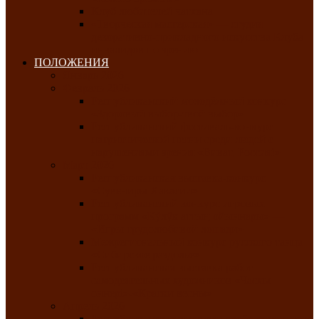
Клуб любителей чатхана
«Творческая мастерская» — студия
декоративно-прикладного искусства Клуба
инвалидов по зрению
ПОЛОЖЕНИЯ
Январь 2026
Февраль 2026
Республиканский молодёжный конкурс
«Здоровый выбор-твой выбор»
Республиканский фестиваль-конкурс
патриотической песни среди людей с
нарушениями зрения «Виват, Россия!»
Март 2026
Республиканская выставка-конкурс
«Сувениры Хакасии»
Республиканский конкурс игровых
программ «Кӱлӱк аттыӊ ойыннары» —
«Игры трудолюбивой лошади»
Межрегиональный конкурс русского танца
«Сибирское раздолье»
Республиканская выставка работ
самодеятельных художников «Часхы
оннерi»-«Краски весны»
Апрель 2026
Республиканская выставка изобразительного