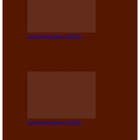
Арт-резиденция «АРОН»
Таланты Хакасии, Тывы и Алтая
представят свою национальную
культуру на фестивале…
Арт-резиденция «АРОН»
Арт-резиденция «АРОН» приглашает