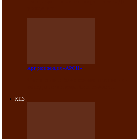
на праздничный концерт в честь Дня
рождения
Арт-резиденция «АРОН»
Фестиваль «Голос кочевника» вновь
объединит народы Саяно-Алтая
КИЗ