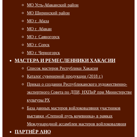
МО Усть-Абаканский район
МО Ширинский район
МО г. Абаза
МО г. Абакан
МО г. Саяногорск
МО г. Сорск
МО г. Черногорск
МАСТЕРА И РЕМЕСЛЕННИКИ ХАКАСИИ
Список мастеров Республики Хакасия
Каталог сувенирной продукции (2018 г.)
Приказ о создании Республиканского художественно-
экспертного Совета по ДПИ, НХПиР при Министерстве
культуры РХ
База данных мастеров войлоковаляния участников
выставки «Степной путь кочевника» в рамках
Международной ассамблеи мастеров войлоковаляния
ПАРТНЁР АНО