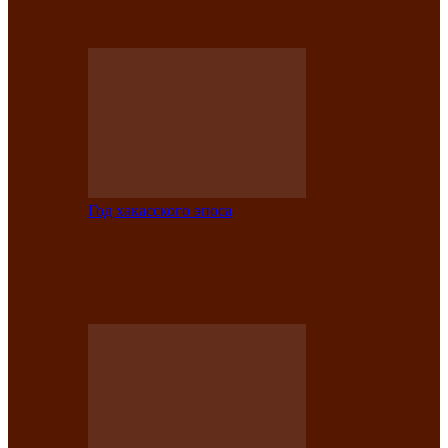
саӊнары-2021»
Год хакасского эпоса
В Центре культуры имени Кадышева
подвели итоги творческого проекта
«Вечера эпосов…