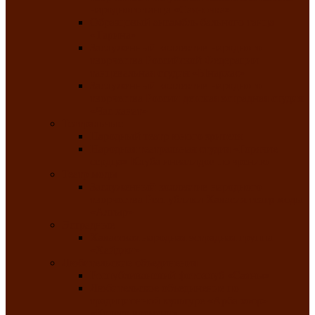
народного танца «Саяночка»
Образцовый ансамбль бального танца
«Тарина»
Заслуженный коллектив народного
творчества Российской Федерации
танцевальная студия «Ынархас»
Заслуженный коллектив народного
творчества России детская эстрадная студия
«Час ханат»
Театральные
Народный театр юного зрителя
Народная театральная студия «Горячие
сердца» Клуба инвалидов по зрению
Театр моды
Заслуженный коллектив народного
творчества Республики Хакасия театр моды
«Алтыр»
Эстрадные
Хакасская народная эстрадная группа
«Хайджи»
Любительские объединения
Республиканский фотоклуб «Саяны»
Любительское объединение по
традиционной культуре «Арба хоор» —
«Колесо времени»