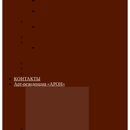
Республиканский конкурс национального
костюма «Алтын чазы»-«Золотая степь»
Республиканский конкурс на лучший
традиционный напиток «Айран пайы»
Июль 2026
Республиканский фестиваль семейного
творчества «Ромашка»
Август 2026
Сентябрь 2026
Республиканская выставка по
изобразительному и ДПИ, НХР и
фотоискусству «Традиции и современность»
Октябрь 2026
Ноябрь 2026
Декабрь 2026
КОНТАКТЫ
Арт-резиденция «АРОН»