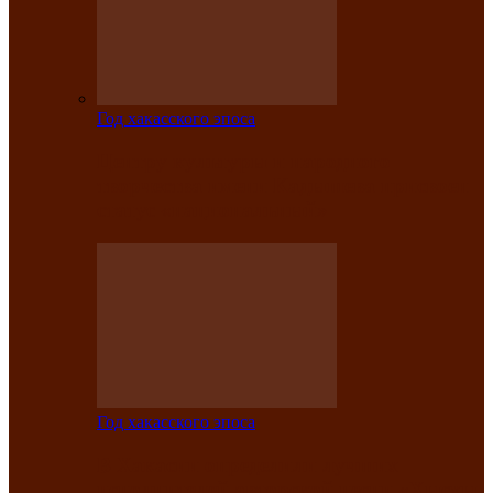
Год хакасского эпоса
Центру культуры и народного
творчества имени Кадышева присвоен
статус «национальный»
Год хакасского эпоса
В Хакасии определили лучших
исполнителей авторской песни «Хысхы