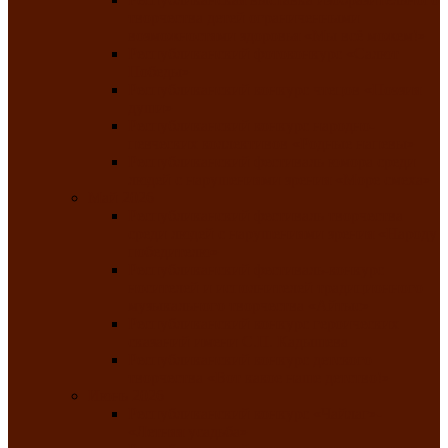
творчества детей ограниченными
возможностями здоровья «Мы всё можем!»
Республиканский фотоконкурс «Салют
Победы»
Республиканский конкурс чтецов «Поэзия
души»
Республиканский конкурс народно-
певческих коллективов «Родные напевы»
Республиканский фестиваль юмора среди
людей с нарушениями зрения «Море смеха»
Май 2026
Республиканский фестиваль творчества
среди людей с нарушениями зрения «Народу
победителю»
Республиканский фестиваль-конкурс
носителей и исполнителей традиционного
музыкального творчества «Айтыс»
Республиканский конкурс героических
сказаний имени С.П. Кадышева
Республиканский конкурс детского
творчества «Вот какое наше детство!»
Июнь 2026
Республиканский конкурс «Чайлаг»-
«Летняя усадьба»