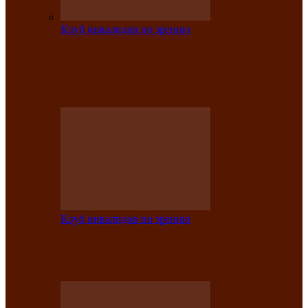
Клуб инвалидов по зрению
На мастер‑классе люди с нарушениями
зрения изготовили бабочек из
синельной…
Клуб инвалидов по зрению
Ко Дню России в Клубе инвалидов по
зрению прошёл праздничный концерт