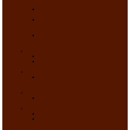
народного танца «Саяночка»
Образцовый ансамбль бального танца
«Тарина»
Заслуженный коллектив народного
творчества Российской Федерации
танцевальная студия «Ынархас»
Заслуженный коллектив народного
творчества России детская эстрадная студия
«Час ханат»
Театральные
Народный театр юного зрителя
Народная театральная студия «Горячие
сердца» Клуба инвалидов по зрению
Театр моды
Заслуженный коллектив народного
творчества Республики Хакасия театр моды
«Алтыр»
Эстрадные
Хакасская народная эстрадная группа
«Хайджи»
Любительские объединения
Республиканский фотоклуб «Саяны»
Любительское объединение по
традиционной культуре «Арба хоор» —
«Колесо времени»