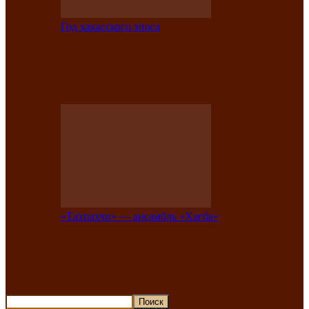
Год хакасского эпоса
В Хакасии состоится конкурс детской
национальной эстрадной песни «Час
ханат»
«Тахпахчи» — ансамбль «Хағба»
Известные тахпахчи Хакасии
приглашают на концерт любителей
традиционного народного тахпаха