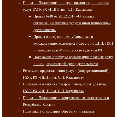
Приказ и Положение о порядке организации платных
услуг ГАУК РХ «НЦНТ им. С.П. Кадышева»
Приказ №48 от 28.12.2017 «О порядке
организации платных услуг и иной приносящей
деятельности»
Приказ о создании республиканского
художественно-экспертного Совета по ДПИ, НХП
и ремёслам при Министерстве культуры РХ
Положение о порядке организации платных услуг
и иной, приносящей доход деятельности
Регламент предоставления услуги (информационной)
ГАУК РХ «НЦНТ им. С.П. Кадышева»
Положение о закупке товаров, работ, услуг для нужд
ГАУК РХ «НЦНТ им. С.П. Кадышева»
Приказ и Положение о самодеятельных коллективах в
Республике Хакасия
Политика в отношении обработки и защиты