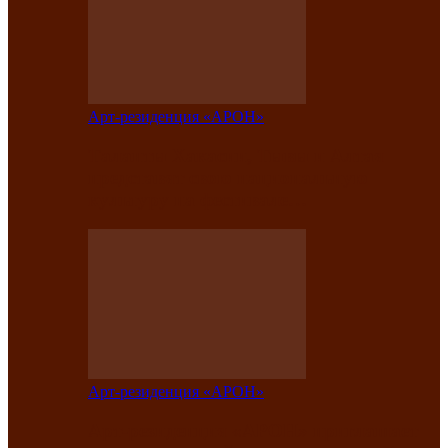
Арт-резиденция «АРОН»
Таланты Хакасии, Тывы и Алтая
представят свою национальную
культуру на фестивале…
Арт-резиденция «АРОН»
Арт-резиденция «АРОН» приглашает