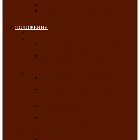
Клуб любителей чатхана
«Творческая мастерская» — студия
декоративно-прикладного искусства Клуба
инвалидов по зрению
ПОЛОЖЕНИЯ
Январь 2026
Февраль 2026
Республиканский молодёжный конкурс
«Здоровый выбор-твой выбор»
Республиканский фестиваль-конкурс
патриотической песни среди людей с
нарушениями зрения «Виват, Россия!»
Март 2026
Республиканская выставка-конкурс
«Сувениры Хакасии»
Республиканский конкурс игровых
программ «Кӱлӱк аттыӊ ойыннары» —
«Игры трудолюбивой лошади»
Межрегиональный конкурс русского танца
«Сибирское раздолье»
Республиканская выставка работ
самодеятельных художников «Часхы
оннерi»-«Краски весны»
Апрель 2026
Республиканская выставка изобразительного