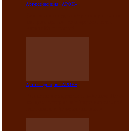
Арт-резиденция «АРОН»
Вокальная студия «Арон» приглашает
на премьерный концерт солистки
Елены Кызласовой
Арт-резиденция «АРОН»
Единство народов Саяно-Алтая: Гала-
концерт завершил Межрегиональный
фестиваль «Голос кочевника»