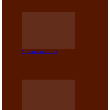
саӊнары-2021»
Год хакасского эпоса
В Центре культуры имени Кадышева
подвели итоги творческого проекта
«Вечера эпосов…