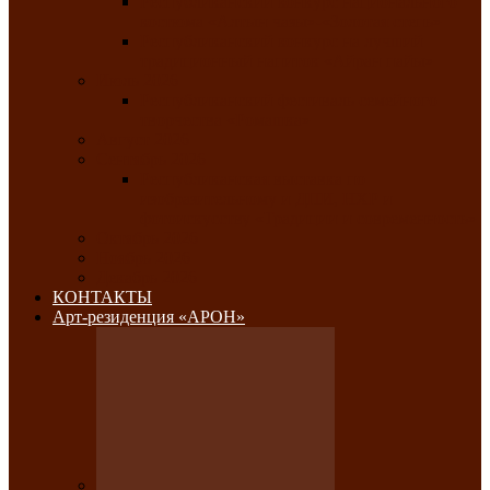
Республиканский конкурс национального
костюма «Алтын чазы»-«Золотая степь»
Республиканский конкурс на лучший
традиционный напиток «Айран пайы»
Июль 2026
Республиканский фестиваль семейного
творчества «Ромашка»
Август 2026
Сентябрь 2026
Республиканская выставка по
изобразительному и ДПИ, НХР и
фотоискусству «Традиции и современность»
Октябрь 2026
Ноябрь 2026
Декабрь 2026
КОНТАКТЫ
Арт-резиденция «АРОН»