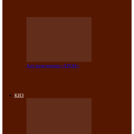
на праздничный концерт в честь Дня
рождения
Арт-резиденция «АРОН»
Фестиваль «Голос кочевника» вновь
объединит народы Саяно-Алтая
КИЗ