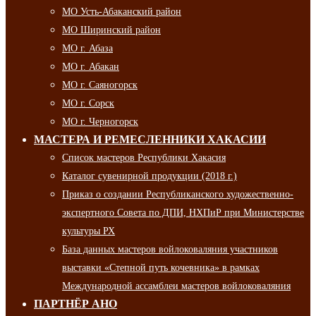
МО Усть-Абаканский район
МО Ширинский район
МО г. Абаза
МО г. Абакан
МО г. Саяногорск
МО г. Сорск
МО г. Черногорск
МАСТЕРА И РЕМЕСЛЕННИКИ ХАКАСИИ
Список мастеров Республики Хакасия
Каталог сувенирной продукции (2018 г.)
Приказ о создании Республиканского художественно-
экспертного Совета по ДПИ, НХПиР при Министерстве
культуры РХ
База данных мастеров войлоковаляния участников
выставки «Степной путь кочевника» в рамках
Международной ассамблеи мастеров войлоковаляния
ПАРТНЁР АНО