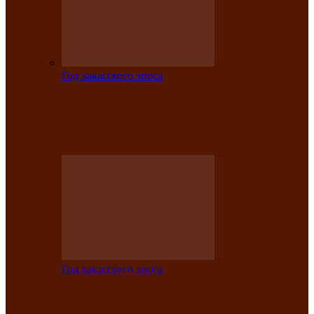
Год хакасского эпоса
Центру культуры и народного
творчества имени Кадышева присвоен
статус «национальный»
Год хакасского эпоса
В Хакасии определили лучших
исполнителей авторской песни «Хысхы