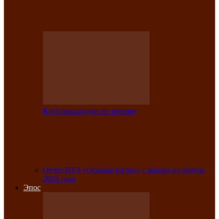
Клубе инвалидов по зрению прошёл 13-
й республиканский…
Клуб инвалидов по зрению
Участники Клуба инвалидов по зрению
заняли призовые места во
Всероссийской…
Отчёт ИТЛ «Особый взгляд» с января по апрель
2023 года
Эпос