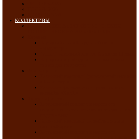
ОКТЯБРЬ-2026
НОЯБРЬ-2026
ДЕКАБРЬ-2026
КОЛЛЕКТИВЫ
РАСПИСАНИЕ ЗАНЯТИЙ ТВОРЧЕСКИХ
КОЛЛЕКТИВОВ НА 2025-2026 ГОДЫ
Хоровые
Народный ансамбль русской песни
«Медуница»
Русский народный хор им. Михаила Шрамко
Народный хор «Родные напевы» Клуба
инвалидов по зрению
Фольклорные
Хакасский народный фольклорный ансамбль
«Чон коглерi»
Хакасская фольклорная студия тахпахчи —
ансамбль «Хағба»
Хореографические
Заслуженный коллектив народного
творчества России детская хореографическая
студия «Айас»
Хакасский народный ансамбль песни и
танца «Жарки»
Заслуженный коллектив народного
творчества Республики Хакасия ансамбль