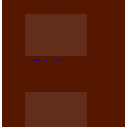
саӊнары-2021»
Год хакасского эпоса
В Центре культуры имени Кадышева
подвели итоги творческого проекта
«Вечера эпосов…