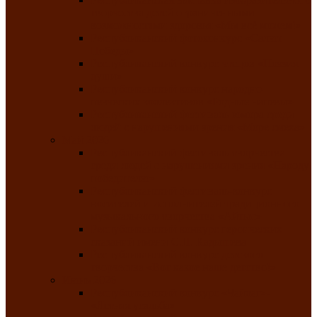
творчества детей ограниченными
возможностями здоровья «Мы всё можем!»
Республиканский фотоконкурс «Салют
Победы»
Республиканский конкурс чтецов «Поэзия
души»
Республиканский конкурс народно-
певческих коллективов «Родные напевы»
Республиканский фестиваль юмора среди
людей с нарушениями зрения «Море смеха»
Май 2026
Республиканский фестиваль творчества
среди людей с нарушениями зрения «Народу
победителю»
Республиканский фестиваль-конкурс
носителей и исполнителей традиционного
музыкального творчества «Айтыс»
Республиканский конкурс героических
сказаний имени С.П. Кадышева
Республиканский конкурс детского
творчества «Вот какое наше детство!»
Июнь 2026
Республиканский конкурс «Чайлаг»-
«Летняя усадьба»