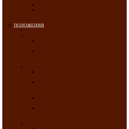
Клуб любителей чатхана
«Творческая мастерская» — студия
декоративно-прикладного искусства Клуба
инвалидов по зрению
ПОЛОЖЕНИЯ
Январь 2026
Февраль 2026
Республиканский молодёжный конкурс
«Здоровый выбор-твой выбор»
Республиканский фестиваль-конкурс
патриотической песни среди людей с
нарушениями зрения «Виват, Россия!»
Март 2026
Республиканская выставка-конкурс
«Сувениры Хакасии»
Республиканский конкурс игровых
программ «Кӱлӱк аттыӊ ойыннары» —
«Игры трудолюбивой лошади»
Межрегиональный конкурс русского танца
«Сибирское раздолье»
Республиканская выставка работ
самодеятельных художников «Часхы
оннерi»-«Краски весны»
Апрель 2026
Республиканская выставка изобразительного