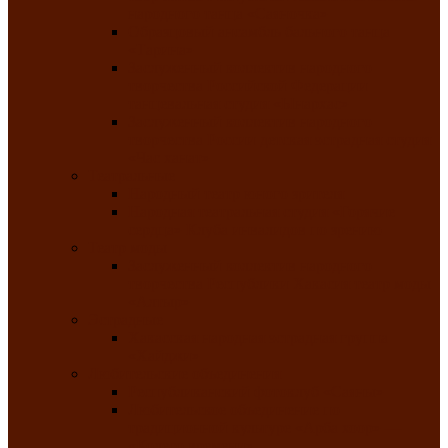
народного танца «Саяночка»
Образцовый ансамбль бального танца
«Тарина»
Заслуженный коллектив народного
творчества Российской Федерации
танцевальная студия «Ынархас»
Заслуженный коллектив народного
творчества России детская эстрадная студия
«Час ханат»
Театральные
Народный театр юного зрителя
Народная театральная студия «Горячие
сердца» Клуба инвалидов по зрению
Театр моды
Заслуженный коллектив народного
творчества Республики Хакасия театр моды
«Алтыр»
Эстрадные
Хакасская народная эстрадная группа
«Хайджи»
Любительские объединения
Республиканский фотоклуб «Саяны»
Любительское объединение по
традиционной культуре «Арба хоор» —
«Колесо времени»