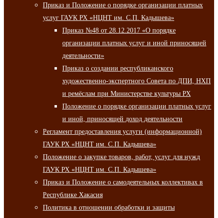
Приказ и Положение о порядке организации платных
услуг ГАУК РХ «НЦНТ им. С.П. Кадышева»
Приказ №48 от 28.12.2017 «О порядке
организации платных услуг и иной приносящей
деятельности»
Приказ о создании республиканского
художественно-экспертного Совета по ДПИ, НХП
и ремёслам при Министерстве культуры РХ
Положение о порядке организации платных услуг
и иной, приносящей доход деятельности
Регламент предоставления услуги (информационной)
ГАУК РХ «НЦНТ им. С.П. Кадышева»
Положение о закупке товаров, работ, услуг для нужд
ГАУК РХ «НЦНТ им. С.П. Кадышева»
Приказ и Положение о самодеятельных коллективах в
Республике Хакасия
Политика в отношении обработки и защиты