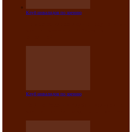
Клуб инвалидов по зрению
На мастер‑классе люди с нарушениями
зрения изготовили бабочек из
синельной…
Клуб инвалидов по зрению
Ко Дню России в Клубе инвалидов по
зрению прошёл праздничный концерт