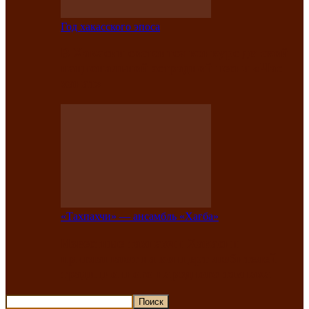
Год хакасского эпоса
В Хакасии состоится конкурс детской
национальной эстрадной песни «Час
ханат»
«Тахпахчи» — ансамбль «Хағба»
Известные тахпахчи Хакасии
приглашают на концерт любителей
традиционного народного тахпаха