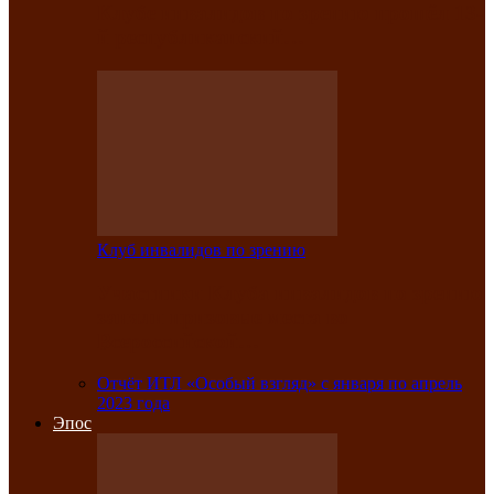
Клубе инвалидов по зрению прошёл 13-
й республиканский…
Клуб инвалидов по зрению
Участники Клуба инвалидов по зрению
заняли призовые места во
Всероссийской…
Отчёт ИТЛ «Особый взгляд» с января по апрель
2023 года
Эпос