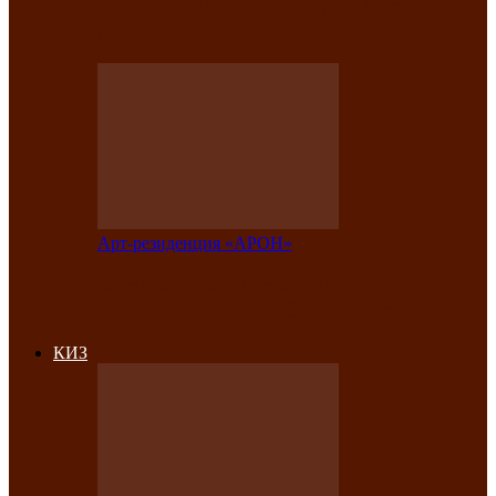
на праздничный концерт в честь Дня
рождения
Арт-резиденция «АРОН»
Фестиваль «Голос кочевника» вновь
объединит народы Саяно-Алтая
КИЗ