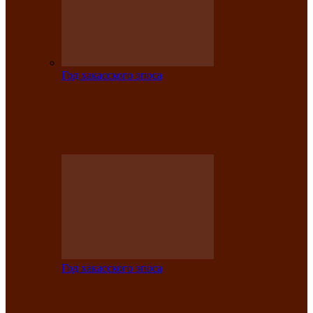
Год хакасского эпоса
Центру культуры и народного
творчества имени Кадышева присвоен
статус «национальный»
Год хакасского эпоса
В Хакасии определили лучших
исполнителей авторской песни «Хысхы