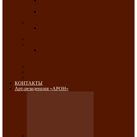
Республиканский конкурс национального
костюма «Алтын чазы»-«Золотая степь»
Республиканский конкурс на лучший
традиционный напиток «Айран пайы»
Июль 2026
Республиканский фестиваль семейного
творчества «Ромашка»
Август 2026
Сентябрь 2026
Республиканская выставка по
изобразительному и ДПИ, НХР и
фотоискусству «Традиции и современность»
Октябрь 2026
Ноябрь 2026
Декабрь 2026
КОНТАКТЫ
Арт-резиденция «АРОН»