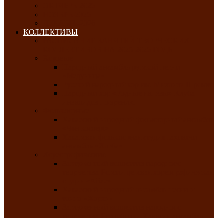
ОКТЯБРЬ-2026
НОЯБРЬ-2026
ДЕКАБРЬ-2026
КОЛЛЕКТИВЫ
РАСПИСАНИЕ ЗАНЯТИЙ ТВОРЧЕСКИХ
КОЛЛЕКТИВОВ НА 2025-2026 ГОДЫ
Хоровые
Народный ансамбль русской песни
«Медуница»
Русский народный хор им. Михаила Шрамко
Народный хор «Родные напевы» Клуба
инвалидов по зрению
Фольклорные
Хакасский народный фольклорный ансамбль
«Чон коглерi»
Хакасская фольклорная студия тахпахчи —
ансамбль «Хағба»
Хореографические
Заслуженный коллектив народного
творчества России детская хореографическая
студия «Айас»
Хакасский народный ансамбль песни и
танца «Жарки»
Заслуженный коллектив народного
творчества Республики Хакасия ансамбль