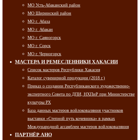
МО Усть-Абаканский район
МО Ширинский район
МО г. Абаза
МО г. Абакан
МО г. Саяногорск
МО г. Сорск
МО г. Черногорск
МАСТЕРА И РЕМЕСЛЕННИКИ ХАКАСИИ
Список мастеров Республики Хакасия
Каталог сувенирной продукции (2018 г.)
Приказ о создании Республиканского художественно-
экспертного Совета по ДПИ, НХПиР при Министерстве
культуры РХ
База данных мастеров войлоковаляния участников
выставки «Степной путь кочевника» в рамках
Международной ассамблеи мастеров войлоковаляния
ПАРТНЁР АНО