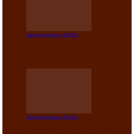
Арт-резиденция «АРОН»
Таланты Хакасии, Тывы и Алтая
представят свою национальную
культуру на фестивале…
Арт-резиденция «АРОН»
Арт-резиденция «АРОН» приглашает