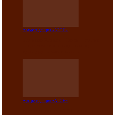
Арт-резиденция «АРОН»
Таланты Хакасии, Тывы и Алтая
представят свою национальную
культуру на фестивале…
Арт-резиденция «АРОН»
Арт-резиденция «АРОН» приглашает