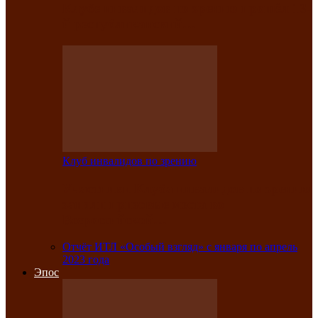
Клубе инвалидов по зрению прошёл 13-
й республиканский…
Клуб инвалидов по зрению
Участники Клуба инвалидов по зрению
заняли призовые места во
Всероссийской…
Отчёт ИТЛ «Особый взгляд» с января по апрель
2023 года
Эпос