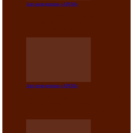
Арт-резиденция «АРОН»
Вокальная студия «Арон» приглашает
на премьерный концерт солистки
Елены Кызласовой
Арт-резиденция «АРОН»
Единство народов Саяно-Алтая: Гала-
концерт завершил Межрегиональный
фестиваль «Голос кочевника»