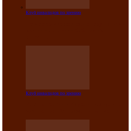
Клуб инвалидов по зрению
На мастер‑классе люди с нарушениями
зрения изготовили бабочек из
синельной…
Клуб инвалидов по зрению
Ко Дню России в Клубе инвалидов по
зрению прошёл праздничный концерт