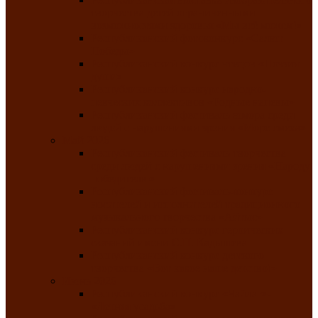
творчества детей ограниченными
возможностями здоровья «Мы всё можем!»
Республиканский фотоконкурс «Салют
Победы»
Республиканский конкурс чтецов «Поэзия
души»
Республиканский конкурс народно-
певческих коллективов «Родные напевы»
Республиканский фестиваль юмора среди
людей с нарушениями зрения «Море смеха»
Май 2026
Республиканский фестиваль творчества
среди людей с нарушениями зрения «Народу
победителю»
Республиканский фестиваль-конкурс
носителей и исполнителей традиционного
музыкального творчества «Айтыс»
Республиканский конкурс героических
сказаний имени С.П. Кадышева
Республиканский конкурс детского
творчества «Вот какое наше детство!»
Июнь 2026
Республиканский конкурс «Чайлаг»-
«Летняя усадьба»