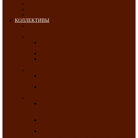
ОКТЯБРЬ-2026
НОЯБРЬ-2026
ДЕКАБРЬ-2026
КОЛЛЕКТИВЫ
РАСПИСАНИЕ ЗАНЯТИЙ ТВОРЧЕСКИХ
КОЛЛЕКТИВОВ НА 2025-2026 ГОДЫ
Хоровые
Народный ансамбль русской песни
«Медуница»
Русский народный хор им. Михаила Шрамко
Народный хор «Родные напевы» Клуба
инвалидов по зрению
Фольклорные
Хакасский народный фольклорный ансамбль
«Чон коглерi»
Хакасская фольклорная студия тахпахчи —
ансамбль «Хағба»
Хореографические
Заслуженный коллектив народного
творчества России детская хореографическая
студия «Айас»
Хакасский народный ансамбль песни и
танца «Жарки»
Заслуженный коллектив народного
творчества Республики Хакасия ансамбль