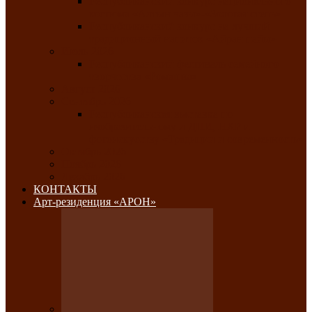
Республиканский конкурс национального
костюма «Алтын чазы»-«Золотая степь»
Республиканский конкурс на лучший
традиционный напиток «Айран пайы»
Июль 2026
Республиканский фестиваль семейного
творчества «Ромашка»
Август 2026
Сентябрь 2026
Республиканская выставка по
изобразительному и ДПИ, НХР и
фотоискусству «Традиции и современность»
Октябрь 2026
Ноябрь 2026
Декабрь 2026
КОНТАКТЫ
Арт-резиденция «АРОН»