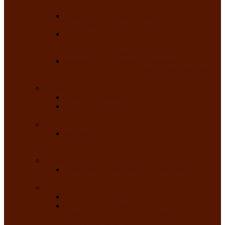
народного танца «Саяночка»
Образцовый ансамбль бального танца
«Тарина»
Заслуженный коллектив народного
творчества Российской Федерации
танцевальная студия «Ынархас»
Заслуженный коллектив народного
творчества России детская эстрадная студия
«Час ханат»
Театральные
Народный театр юного зрителя
Народная театральная студия «Горячие
сердца» Клуба инвалидов по зрению
Театр моды
Заслуженный коллектив народного
творчества Республики Хакасия театр моды
«Алтыр»
Эстрадные
Хакасская народная эстрадная группа
«Хайджи»
Любительские объединения
Республиканский фотоклуб «Саяны»
Любительское объединение по
традиционной культуре «Арба хоор» —
«Колесо времени»