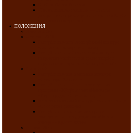
Клуб любителей чатхана
«Творческая мастерская» — студия
декоративно-прикладного искусства Клуба
инвалидов по зрению
ПОЛОЖЕНИЯ
Январь 2026
Февраль 2026
Республиканский молодёжный конкурс
«Здоровый выбор-твой выбор»
Республиканский фестиваль-конкурс
патриотической песни среди людей с
нарушениями зрения «Виват, Россия!»
Март 2026
Республиканская выставка-конкурс
«Сувениры Хакасии»
Республиканский конкурс игровых
программ «Кӱлӱк аттыӊ ойыннары» —
«Игры трудолюбивой лошади»
Межрегиональный конкурс русского танца
«Сибирское раздолье»
Республиканская выставка работ
самодеятельных художников «Часхы
оннерi»-«Краски весны»
Апрель 2026
Республиканская выставка изобразительного