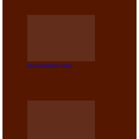
саӊнары-2021»
Год хакасского эпоса
В Центре культуры имени Кадышева
подвели итоги творческого проекта
«Вечера эпосов…