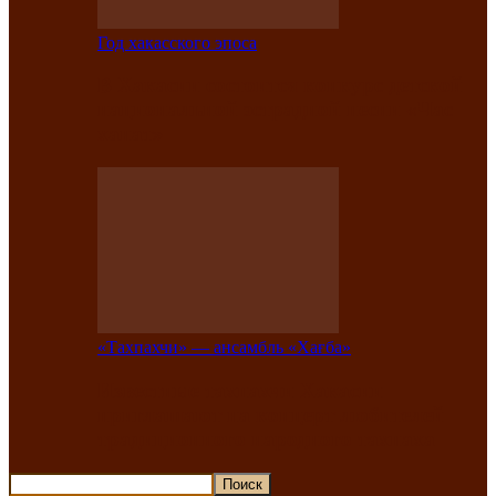
Год хакасского эпоса
В Хакасии состоится конкурс детской
национальной эстрадной песни «Час
ханат»
«Тахпахчи» — ансамбль «Хағба»
Известные тахпахчи Хакасии
приглашают на концерт любителей
традиционного народного тахпаха