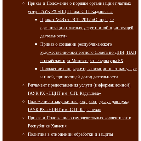
Приказ и Положение о порядке организации платных
услуг ГАУК РХ «НЦНТ им. С.П. Кадышева»
Приказ №48 от 28.12.2017 «О порядке
организации платных услуг и иной приносящей
деятельности»
Приказ о создании республиканского
художественно-экспертного Совета по ДПИ, НХП
и ремёслам при Министерстве культуры РХ
Положение о порядке организации платных услуг
и иной, приносящей доход деятельности
Регламент предоставления услуги (информационной)
ГАУК РХ «НЦНТ им. С.П. Кадышева»
Положение о закупке товаров, работ, услуг для нужд
ГАУК РХ «НЦНТ им. С.П. Кадышева»
Приказ и Положение о самодеятельных коллективах в
Республике Хакасия
Политика в отношении обработки и защиты