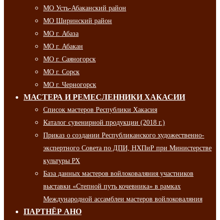
МО Усть-Абаканский район
МО Ширинский район
МО г. Абаза
МО г. Абакан
МО г. Саяногорск
МО г. Сорск
МО г. Черногорск
МАСТЕРА И РЕМЕСЛЕННИКИ ХАКАСИИ
Список мастеров Республики Хакасия
Каталог сувенирной продукции (2018 г.)
Приказ о создании Республиканского художественно-
экспертного Совета по ДПИ, НХПиР при Министерстве
культуры РХ
База данных мастеров войлоковаляния участников
выставки «Степной путь кочевника» в рамках
Международной ассамблеи мастеров войлоковаляния
ПАРТНЁР АНО