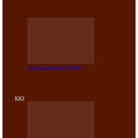
на праздничный концерт в честь Дня
рождения
Арт-резиденция «АРОН»
Фестиваль «Голос кочевника» вновь
объединит народы Саяно-Алтая
КИЗ