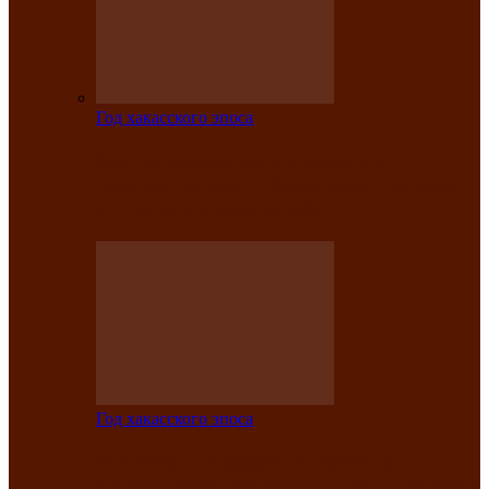
Год хакасского эпоса
Центру культуры и народного
творчества имени Кадышева присвоен
статус «национальный»
Год хакасского эпоса
В Хакасии определили лучших
исполнителей авторской песни «Хысхы