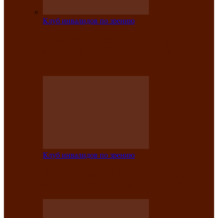
Клуб инвалидов по зрению
На мастер‑классе люди с нарушениями
зрения изготовили бабочек из
синельной…
Клуб инвалидов по зрению
Ко Дню России в Клубе инвалидов по
зрению прошёл праздничный концерт