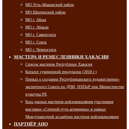
МО Усть-Абаканский район
МО Ширинский район
МО г. Абаза
МО г. Абакан
МО г. Саяногорск
МО г. Сорск
МО г. Черногорск
МАСТЕРА И РЕМЕСЛЕННИКИ ХАКАСИИ
Список мастеров Республики Хакасия
Каталог сувенирной продукции (2018 г.)
Приказ о создании Республиканского художественно-
экспертного Совета по ДПИ, НХПиР при Министерстве
культуры РХ
База данных мастеров войлоковаляния участников
выставки «Степной путь кочевника» в рамках
Международной ассамблеи мастеров войлоковаляния
ПАРТНЁР АНО