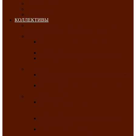
ОКТЯБРЬ-2026
НОЯБРЬ-2026
ДЕКАБРЬ-2026
КОЛЛЕКТИВЫ
РАСПИСАНИЕ ЗАНЯТИЙ ТВОРЧЕСКИХ
КОЛЛЕКТИВОВ НА 2025-2026 ГОДЫ
Хоровые
Народный ансамбль русской песни
«Медуница»
Русский народный хор им. Михаила Шрамко
Народный хор «Родные напевы» Клуба
инвалидов по зрению
Фольклорные
Хакасский народный фольклорный ансамбль
«Чон коглерi»
Хакасская фольклорная студия тахпахчи —
ансамбль «Хағба»
Хореографические
Заслуженный коллектив народного
творчества России детская хореографическая
студия «Айас»
Хакасский народный ансамбль песни и
танца «Жарки»
Заслуженный коллектив народного
творчества Республики Хакасия ансамбль