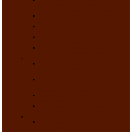
творчества детей ограниченными
возможностями здоровья «Мы всё можем!»
Республиканский фотоконкурс «Салют
Победы»
Республиканский конкурс чтецов «Поэзия
души»
Республиканский конкурс народно-
певческих коллективов «Родные напевы»
Республиканский фестиваль юмора среди
людей с нарушениями зрения «Море смеха»
Май 2026
Республиканский фестиваль творчества
среди людей с нарушениями зрения «Народу
победителю»
Республиканский фестиваль-конкурс
носителей и исполнителей традиционного
музыкального творчества «Айтыс»
Республиканский конкурс героических
сказаний имени С.П. Кадышева
Республиканский конкурс детского
творчества «Вот какое наше детство!»
Июнь 2026
Республиканский конкурс «Чайлаг»-
«Летняя усадьба»