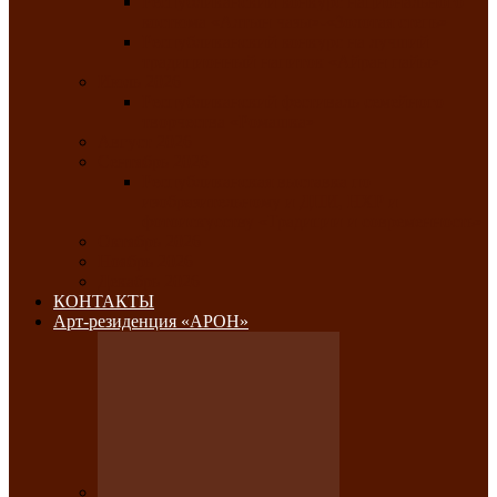
Республиканский конкурс национального
костюма «Алтын чазы»-«Золотая степь»
Республиканский конкурс на лучший
традиционный напиток «Айран пайы»
Июль 2026
Республиканский фестиваль семейного
творчества «Ромашка»
Август 2026
Сентябрь 2026
Республиканская выставка по
изобразительному и ДПИ, НХР и
фотоискусству «Традиции и современность»
Октябрь 2026
Ноябрь 2026
Декабрь 2026
КОНТАКТЫ
Арт-резиденция «АРОН»