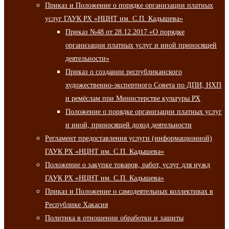
Приказ и Положение о порядке организации платных
услуг ГАУК РХ «НЦНТ им. С.П. Кадышева»
Приказ №48 от 28.12.2017 «О порядке
организации платных услуг и иной приносящей
деятельности»
Приказ о создании республиканского
художественно-экспертного Совета по ДПИ, НХП
и ремёслам при Министерстве культуры РХ
Положение о порядке организации платных услуг
и иной, приносящей доход деятельности
Регламент предоставления услуги (информационной)
ГАУК РХ «НЦНТ им. С.П. Кадышева»
Положение о закупке товаров, работ, услуг для нужд
ГАУК РХ «НЦНТ им. С.П. Кадышева»
Приказ и Положение о самодеятельных коллективах в
Республике Хакасия
Политика в отношении обработки и защиты