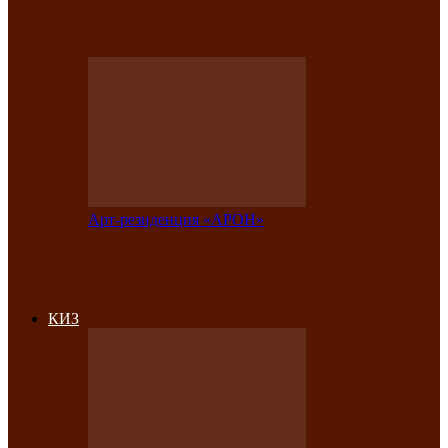
на праздничный концерт в честь Дня
рождения
Арт-резиденция «АРОН»
Фестиваль «Голос кочевника» вновь
объединит народы Саяно-Алтая
КИЗ