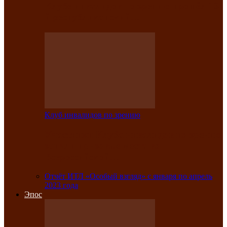
Клубе инвалидов по зрению прошёл 13-
й республиканский…
Клуб инвалидов по зрению
Участники Клуба инвалидов по зрению
заняли призовые места во
Всероссийской…
Отчёт ИТЛ «Особый взгляд» с января по апрель
2023 года
Эпос