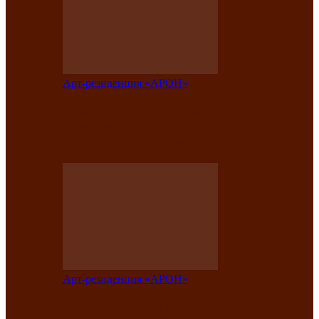
Арт-резиденция «АРОН»
Таланты Хакасии, Тывы и Алтая
представят свою национальную
культуру на фестивале…
Арт-резиденция «АРОН»
Арт-резиденция «АРОН» приглашает