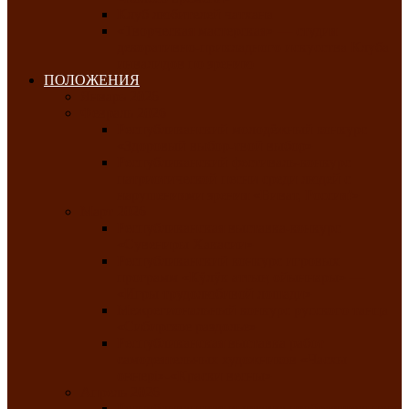
Клуб любителей чатхана
«Творческая мастерская» — студия
декоративно-прикладного искусства Клуба
инвалидов по зрению
ПОЛОЖЕНИЯ
Январь 2026
Февраль 2026
Республиканский молодёжный конкурс
«Здоровый выбор-твой выбор»
Республиканский фестиваль-конкурс
патриотической песни среди людей с
нарушениями зрения «Виват, Россия!»
Март 2026
Республиканская выставка-конкурс
«Сувениры Хакасии»
Республиканский конкурс игровых
программ «Кӱлӱк аттыӊ ойыннары» —
«Игры трудолюбивой лошади»
Межрегиональный конкурс русского танца
«Сибирское раздолье»
Республиканская выставка работ
самодеятельных художников «Часхы
оннерi»-«Краски весны»
Апрель 2026
Республиканская выставка изобразительного