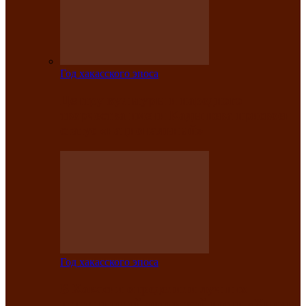
Год хакасского эпоса
Центру культуры и народного
творчества имени Кадышева присвоен
статус «национальный»
Год хакасского эпоса
В Хакасии определили лучших
исполнителей авторской песни «Хысхы