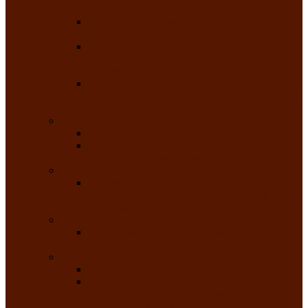
народного танца «Саяночка»
Образцовый ансамбль бального танца
«Тарина»
Заслуженный коллектив народного
творчества Российской Федерации
танцевальная студия «Ынархас»
Заслуженный коллектив народного
творчества России детская эстрадная студия
«Час ханат»
Театральные
Народный театр юного зрителя
Народная театральная студия «Горячие
сердца» Клуба инвалидов по зрению
Театр моды
Заслуженный коллектив народного
творчества Республики Хакасия театр моды
«Алтыр»
Эстрадные
Хакасская народная эстрадная группа
«Хайджи»
Любительские объединения
Республиканский фотоклуб «Саяны»
Любительское объединение по
традиционной культуре «Арба хоор» —
«Колесо времени»