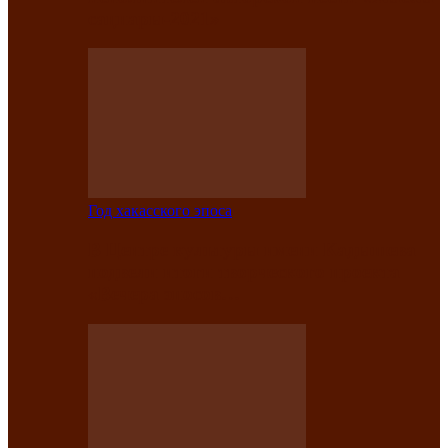
саӊнары-2021»
Год хакасского эпоса
В Центре культуры имени Кадышева
подвели итоги творческого проекта
«Вечера эпосов…