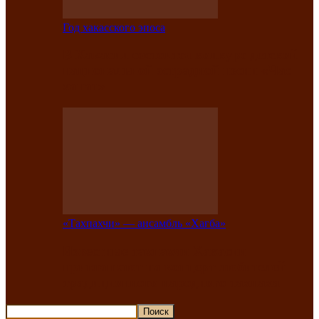
Год хакасского эпоса
В Хакасии состоится конкурс детской
национальной эстрадной песни «Час
ханат»
«Тахпахчи» — ансамбль «Хағба»
Известные тахпахчи Хакасии
приглашают на концерт любителей
традиционного народного тахпаха