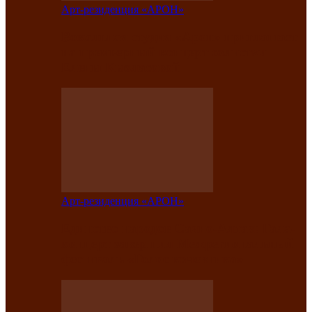
Арт-резиденция «АРОН»
Вокальная студия «Арон» приглашает
на премьерный концерт солистки
Елены Кызласовой
Арт-резиденция «АРОН»
Единство народов Саяно-Алтая: Гала-
концерт завершил Межрегиональный
фестиваль «Голос кочевника»