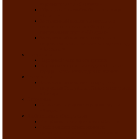
народного танца «Саяночка»
Образцовый ансамбль бального танца
«Тарина»
Заслуженный коллектив народного
творчества Российской Федерации
танцевальная студия «Ынархас»
Заслуженный коллектив народного
творчества России детская эстрадная студия
«Час ханат»
Театральные
Народный театр юного зрителя
Народная театральная студия «Горячие
сердца» Клуба инвалидов по зрению
Театр моды
Заслуженный коллектив народного
творчества Республики Хакасия театр моды
«Алтыр»
Эстрадные
Хакасская народная эстрадная группа
«Хайджи»
Любительские объединения
Республиканский фотоклуб «Саяны»
Любительское объединение по
традиционной культуре «Арба хоор» —
«Колесо времени»