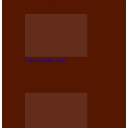
саӊнары-2021»
Год хакасского эпоса
В Центре культуры имени Кадышева
подвели итоги творческого проекта
«Вечера эпосов…