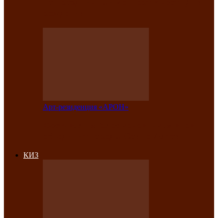
на праздничный концерт в честь Дня
рождения
Арт-резиденция «АРОН»
Фестиваль «Голос кочевника» вновь
объединит народы Саяно-Алтая
КИЗ