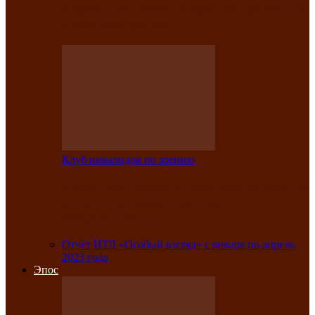
Клубе инвалидов по зрению прошёл 13-
й республиканский…
Клуб инвалидов по зрению
Участники Клуба инвалидов по зрению
заняли призовые места во
Всероссийской…
Отчёт ИТЛ «Особый взгляд» с января по апрель
2023 года
Эпос