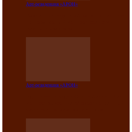
Арт-резиденция «АРОН»
Вокальная студия «Арон» приглашает
на премьерный концерт солистки
Елены Кызласовой
Арт-резиденция «АРОН»
Единство народов Саяно-Алтая: Гала-
концерт завершил Межрегиональный
фестиваль «Голос кочевника»