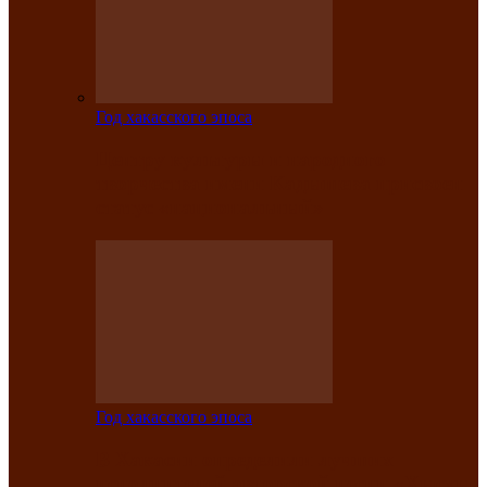
Год хакасского эпоса
Центру культуры и народного
творчества имени Кадышева присвоен
статус «национальный»
Год хакасского эпоса
В Хакасии определили лучших
исполнителей авторской песни «Хысхы