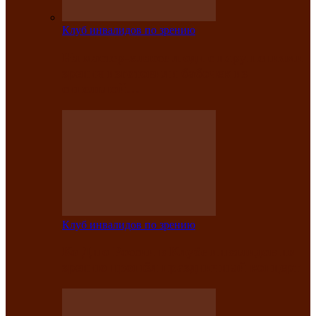
Клуб инвалидов по зрению
На мастер‑классе люди с нарушениями
зрения изготовили бабочек из
синельной…
Клуб инвалидов по зрению
Ко Дню России в Клубе инвалидов по
зрению прошёл праздничный концерт