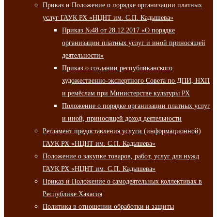
Приказ и Положение о порядке организации платных
услуг ГАУК РХ «НЦНТ им. С.П. Кадышева»
Приказ №48 от 28.12.2017 «О порядке
организации платных услуг и иной приносящей
деятельности»
Приказ о создании республиканского
художественно-экспертного Совета по ДПИ, НХП
и ремёслам при Министерстве культуры РХ
Положение о порядке организации платных услуг
и иной, приносящей доход деятельности
Регламент предоставления услуги (информационной)
ГАУК РХ «НЦНТ им. С.П. Кадышева»
Положение о закупке товаров, работ, услуг для нужд
ГАУК РХ «НЦНТ им. С.П. Кадышева»
Приказ и Положение о самодеятельных коллективах в
Республике Хакасия
Политика в отношении обработки и защиты