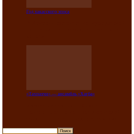
Год хакасского эпоса
В Хакасии состоится конкурс детской
национальной эстрадной песни «Час
ханат»
«Тахпахчи» — ансамбль «Хағба»
Известные тахпахчи Хакасии
приглашают на концерт любителей
традиционного народного тахпаха