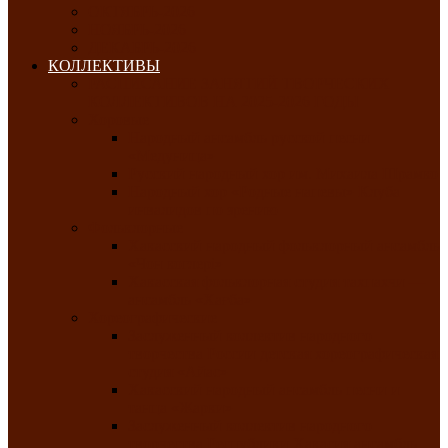
ОКТЯБРЬ-2026
НОЯБРЬ-2026
ДЕКАБРЬ-2026
КОЛЛЕКТИВЫ
РАСПИСАНИЕ ЗАНЯТИЙ ТВОРЧЕСКИХ
КОЛЛЕКТИВОВ НА 2025-2026 ГОДЫ
Хоровые
Народный ансамбль русской песни
«Медуница»
Русский народный хор им. Михаила Шрамко
Народный хор «Родные напевы» Клуба
инвалидов по зрению
Фольклорные
Хакасский народный фольклорный ансамбль
«Чон коглерi»
Хакасская фольклорная студия тахпахчи —
ансамбль «Хағба»
Хореографические
Заслуженный коллектив народного
творчества России детская хореографическая
студия «Айас»
Хакасский народный ансамбль песни и
танца «Жарки»
Заслуженный коллектив народного
творчества Республики Хакасия ансамбль