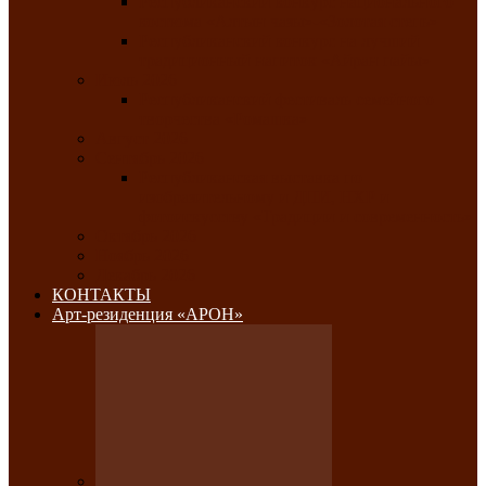
Республиканский конкурс национального
костюма «Алтын чазы»-«Золотая степь»
Республиканский конкурс на лучший
традиционный напиток «Айран пайы»
Июль 2026
Республиканский фестиваль семейного
творчества «Ромашка»
Август 2026
Сентябрь 2026
Республиканская выставка по
изобразительному и ДПИ, НХР и
фотоискусству «Традиции и современность»
Октябрь 2026
Ноябрь 2026
Декабрь 2026
КОНТАКТЫ
Арт-резиденция «АРОН»