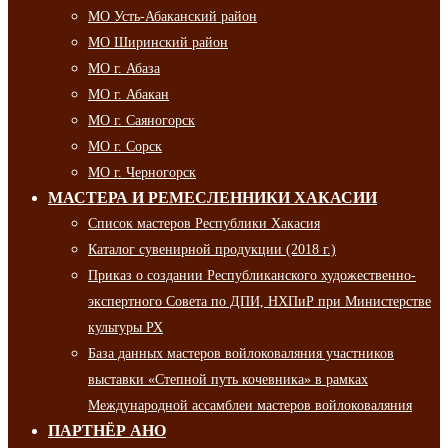
МО Усть-Абаканский район
МО Ширинский район
МО г. Абаза
МО г. Абакан
МО г. Саяногорск
МО г. Сорск
МО г. Черногорск
МАСТЕРА И РЕМЕСЛЕННИКИ ХАКАСИИ
Список мастеров Республики Хакасия
Каталог сувенирной продукции (2018 г.)
Приказ о создании Республиканского художественно-
экспертного Совета по ДПИ, НХПиР при Министерстве
культуры РХ
База данных мастеров войлоковаляния участников
выставки «Степной путь кочевника» в рамках
Международной ассамблеи мастеров войлоковаляния
ПАРТНЁР АНО