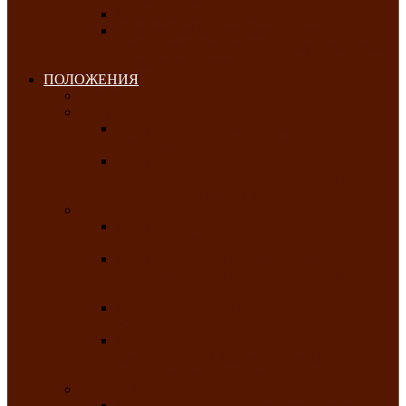
Клуб любителей чатхана
«Творческая мастерская» — студия
декоративно-прикладного искусства Клуба
инвалидов по зрению
ПОЛОЖЕНИЯ
Январь 2026
Февраль 2026
Республиканский молодёжный конкурс
«Здоровый выбор-твой выбор»
Республиканский фестиваль-конкурс
патриотической песни среди людей с
нарушениями зрения «Виват, Россия!»
Март 2026
Республиканская выставка-конкурс
«Сувениры Хакасии»
Республиканский конкурс игровых
программ «Кӱлӱк аттыӊ ойыннары» —
«Игры трудолюбивой лошади»
Межрегиональный конкурс русского танца
«Сибирское раздолье»
Республиканская выставка работ
самодеятельных художников «Часхы
оннерi»-«Краски весны»
Апрель 2026
Республиканская выставка изобразительного