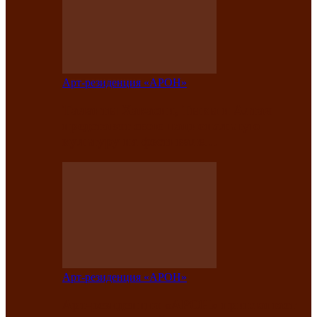
Арт-резиденция «АРОН»
Таланты Хакасии, Тывы и Алтая
представят свою национальную
культуру на фестивале…
Арт-резиденция «АРОН»
Арт-резиденция «АРОН» приглашает