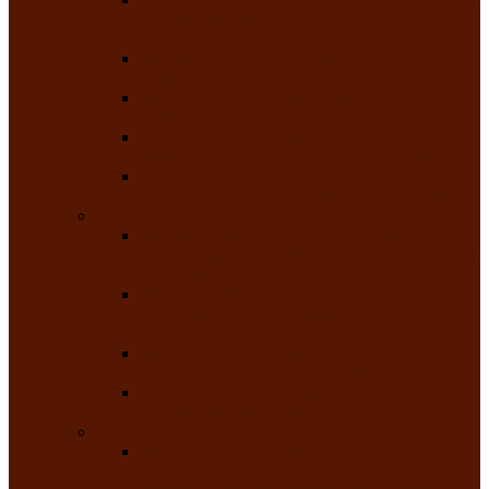
творчества детей ограниченными
возможностями здоровья «Мы всё можем!»
Республиканский фотоконкурс «Салют
Победы»
Республиканский конкурс чтецов «Поэзия
души»
Республиканский конкурс народно-
певческих коллективов «Родные напевы»
Республиканский фестиваль юмора среди
людей с нарушениями зрения «Море смеха»
Май 2026
Республиканский фестиваль творчества
среди людей с нарушениями зрения «Народу
победителю»
Республиканский фестиваль-конкурс
носителей и исполнителей традиционного
музыкального творчества «Айтыс»
Республиканский конкурс героических
сказаний имени С.П. Кадышева
Республиканский конкурс детского
творчества «Вот какое наше детство!»
Июнь 2026
Республиканский конкурс «Чайлаг»-
«Летняя усадьба»