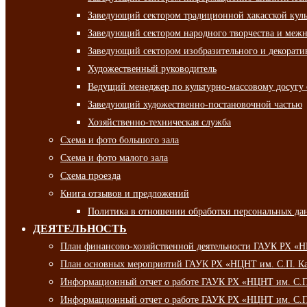
Заведующий сектором традиционной хакасской кул
Заведующий сектором народного творчества и межн
Заведующий сектором изобразительного и декорати
Художественный руководитель
Ведущий менеджер по культурно-массовому досугу 
Заведующий художественно-постановочной частью
Хозяйственно-техническая служба
Схема и фото большого зала
Схема и фото малого зала
Схема проезда
Книга отзывов и предложений
Политика в отношении обработки персональных да
ДЕЯТЕЛЬНОСТЬ
План финансово-хозяйственной деятельности ГАУК РХ «
План основных мероприятий ГАУК РХ «НЦНТ им. С.П. Ка
Информационный отчет о работе ГАУК РХ «НЦНТ им. С.П.
Информационный отчет о работе ГАУК РХ «НЦНТ им. С.П.