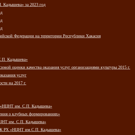
 Кадышева» за 2023 год
од
од
од
сийской Федерации на территории Республики Хакасия
С.П. Кадышева»
мой оценки качества оказания услуг организациями культуры 2015 г.
оказания услуг
сти на 2017 г.
 «НЦНТ им. С.П. Кадышева»
ения о клубных формированиях»
ЦНТ им. С.П. Кадышева»
АУК РХ «НЦНТ им.С.П. Кадышева»