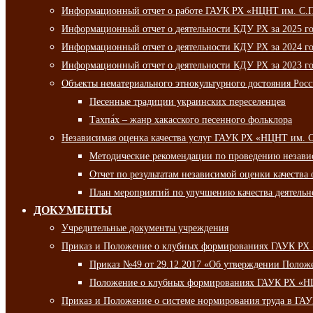
Информационный отчет о работе ГАУК РХ «НЦНТ им. С.П.
Информационный отчет о деятельности КДУ РХ за 2025 г
Информационный отчет о деятельности КДУ РХ за 2024 г
Информационный отчет о деятельности КДУ РХ за 2023 г
Объекты нематериального этнокультурного достояния Рос
Песенные традиции украинских переселенцев
Тахпа́х – жанр хакасского песенного фольклора
Независимая оценка качества услуг ГАУК РХ «НЦНТ им. 
Методические рекомендации по проведению независи
Отчет по результатам независимой оценки качества 
План мероприятий по улучшению качества деятельно
ДОКУМЕНТЫ
Учредительные документы учреждения
Приказ и Положение о клубных формированиях ГАУК РХ
Приказ №49 от 29.12.2017 «Об утверждении Полож
Положение о клубных формированиях ГАУК РХ «Н
Приказ и Положение о системе нормирования труда в Г