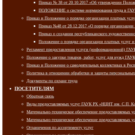
Приказ № 38 от 20.10.2017 «Об утверждении Полож
ПОЛОЖЕНИЕ о системе нормирования труда в ГАУ
Приказ и Положение о порядке организации платных ус
Приказ №48 от 28.12.2017 «О порядке организации
Приказ о создании республиканского художественн
Положение о порядке организации платных услуг и
Регламент предоставления услуги (информационной) ГА
Положение о закупке товаров, работ, услуг для нужд ГА
Приказ и Положение о самодеятельных коллективах в Рес
Политика в отношении обработки и защиты персональны
Документы по охране труда
ПОСЕТИТЕЛЯМ
Обратная связь
Виды предоставляемых услуг ГАУК РХ «НЦНТ им. С.П. К
Материально-техническое обеспечение предоставляемых 
Материально-техническое обеспечение предоставляемых 
Ограничения по ассортименту услуг