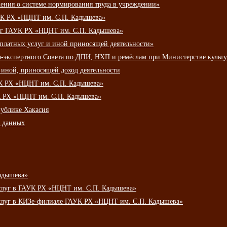
ения о системе нормирования труда в учреждении»
К РХ «НЦНТ им. С.П. Кадышева»
луг ГАУК РХ «НЦНТ им. С.П. Кадышева»
 платных услуг и иной приносящей деятельности»
о-экспертного Совета по ДПИ, НХП и ремёслам при Министерстве культ
 иной, приносящей доход деятельности
УК РХ «НЦНТ им. С.П. Кадышева»
УК РХ «НЦНТ им. С.П. Кадышева»
публике Хакасия
х данных
адышева»
услуг в ГАУК РХ «НЦНТ им. С.П. Кадышева»
услуг в КИЗе-филиале ГАУК РХ «НЦНТ им. С.П. Кадышева»