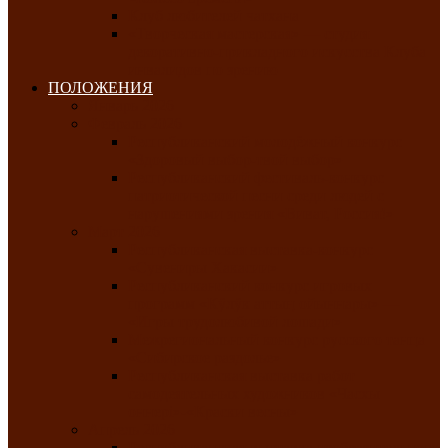
Клуб любителей чатхана
«Творческая мастерская» — студия
декоративно-прикладного искусства Клуба
инвалидов по зрению
ПОЛОЖЕНИЯ
Январь 2026
Февраль 2026
Республиканский молодёжный конкурс
«Здоровый выбор-твой выбор»
Республиканский фестиваль-конкурс
патриотической песни среди людей с
нарушениями зрения «Виват, Россия!»
Март 2026
Республиканская выставка-конкурс
«Сувениры Хакасии»
Республиканский конкурс игровых
программ «Кӱлӱк аттыӊ ойыннары» —
«Игры трудолюбивой лошади»
Межрегиональный конкурс русского танца
«Сибирское раздолье»
Республиканская выставка работ
самодеятельных художников «Часхы
оннерi»-«Краски весны»
Апрель 2026
Республиканская выставка изобразительного