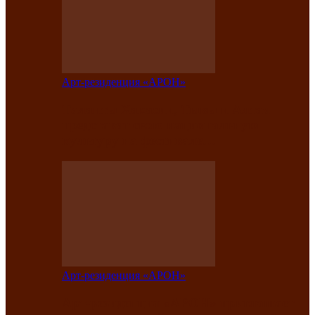
Арт-резиденция «АРОН»
Таланты Хакасии, Тывы и Алтая
представят свою национальную
культуру на фестивале…
Арт-резиденция «АРОН»
Арт-резиденция «АРОН» приглашает