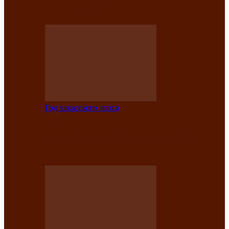
саӊнары-2021»
Год хакасского эпоса
В Центре культуры имени Кадышева
подвели итоги творческого проекта
«Вечера эпосов…