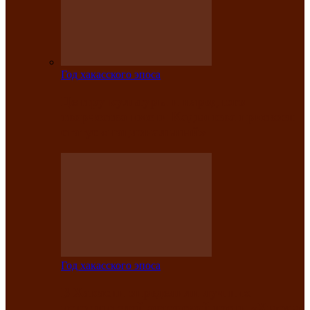
Год хакасского эпоса
Центру культуры и народного
творчества имени Кадышева присвоен
статус «национальный»
Год хакасского эпоса
В Хакасии определили лучших
исполнителей авторской песни «Хысхы