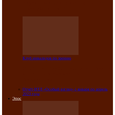
Клубе инвалидов по зрению прошёл 13-
й республиканский…
Клуб инвалидов по зрению
Участники Клуба инвалидов по зрению
заняли призовые места во
Всероссийской…
Отчёт ИТЛ «Особый взгляд» с января по апрель
2023 года
Эпос