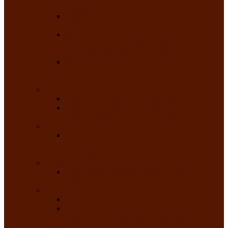
народного танца «Саяночка»
Образцовый ансамбль бального танца
«Тарина»
Заслуженный коллектив народного
творчества Российской Федерации
танцевальная студия «Ынархас»
Заслуженный коллектив народного
творчества России детская эстрадная студия
«Час ханат»
Театральные
Народный театр юного зрителя
Народная театральная студия «Горячие
сердца» Клуба инвалидов по зрению
Театр моды
Заслуженный коллектив народного
творчества Республики Хакасия театр моды
«Алтыр»
Эстрадные
Хакасская народная эстрадная группа
«Хайджи»
Любительские объединения
Республиканский фотоклуб «Саяны»
Любительское объединение по
традиционной культуре «Арба хоор» —
«Колесо времени»