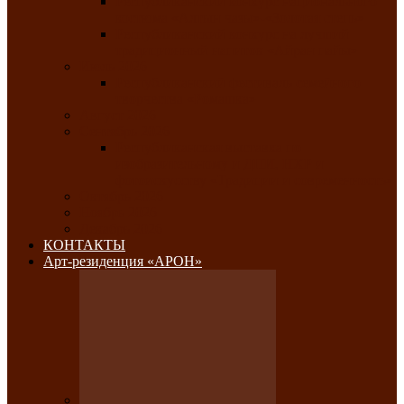
Республиканский конкурс национального
костюма «Алтын чазы»-«Золотая степь»
Республиканский конкурс на лучший
традиционный напиток «Айран пайы»
Июль 2026
Республиканский фестиваль семейного
творчества «Ромашка»
Август 2026
Сентябрь 2026
Республиканская выставка по
изобразительному и ДПИ, НХР и
фотоискусству «Традиции и современность»
Октябрь 2026
Ноябрь 2026
Декабрь 2026
КОНТАКТЫ
Арт-резиденция «АРОН»