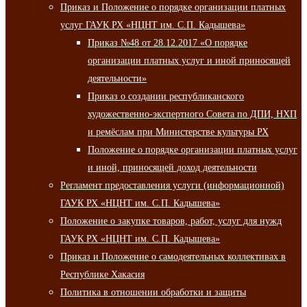
Приказ и Положение о порядке организации платных
услуг ГАУК РХ «НЦНТ им. С.П. Кадышева»
Приказ №48 от 28.12.2017 «О порядке
организации платных услуг и иной приносящей
деятельности»
Приказ о создании республиканского
художественно-экспертного Совета по ДПИ, НХП
и ремёслам при Министерстве культуры РХ
Положение о порядке организации платных услуг
и иной, приносящей доход деятельности
Регламент предоставления услуги (информационной)
ГАУК РХ «НЦНТ им. С.П. Кадышева»
Положение о закупке товаров, работ, услуг для нужд
ГАУК РХ «НЦНТ им. С.П. Кадышева»
Приказ и Положение о самодеятельных коллективах в
Республике Хакасия
Политика в отношении обработки и защиты