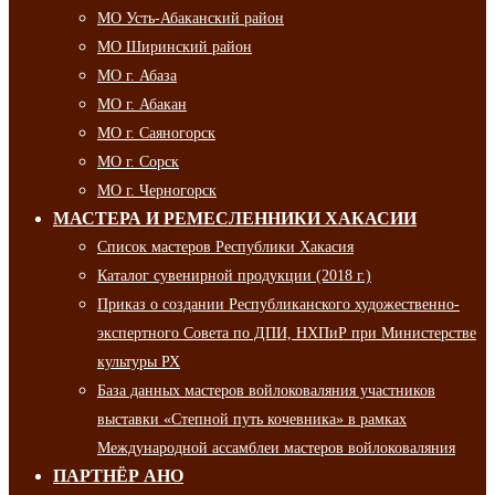
МО Усть-Абаканский район
МО Ширинский район
МО г. Абаза
МО г. Абакан
МО г. Саяногорск
МО г. Сорск
МО г. Черногорск
МАСТЕРА И РЕМЕСЛЕННИКИ ХАКАСИИ
Список мастеров Республики Хакасия
Каталог сувенирной продукции (2018 г.)
Приказ о создании Республиканского художественно-
экспертного Совета по ДПИ, НХПиР при Министерстве
культуры РХ
База данных мастеров войлоковаляния участников
выставки «Степной путь кочевника» в рамках
Международной ассамблеи мастеров войлоковаляния
ПАРТНЁР АНО