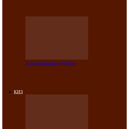
на праздничный концерт в честь Дня
рождения
Арт-резиденция «АРОН»
Фестиваль «Голос кочевника» вновь
объединит народы Саяно-Алтая
КИЗ