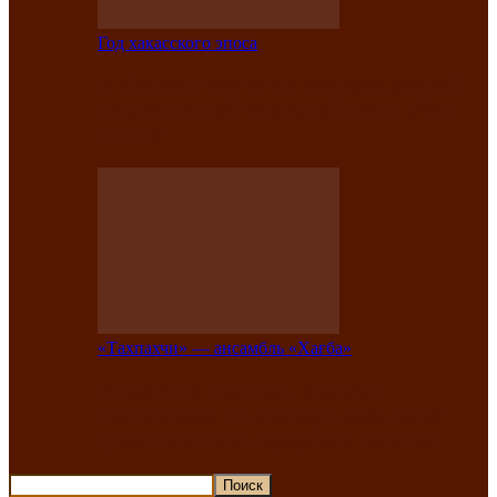
Год хакасского эпоса
В Хакасии состоится конкурс детской
национальной эстрадной песни «Час
ханат»
«Тахпахчи» — ансамбль «Хағба»
Известные тахпахчи Хакасии
приглашают на концерт любителей
традиционного народного тахпаха