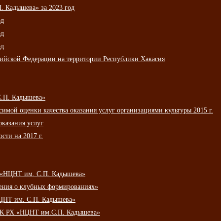
 Кадышева» за 2023 год
од
од
од
сийской Федерации на территории Республики Хакасия
С.П. Кадышева»
мой оценки качества оказания услуг организациями культуры 2015 г.
оказания услуг
сти на 2017 г.
 «НЦНТ им. С.П. Кадышева»
ения о клубных формированиях»
ЦНТ им. С.П. Кадышева»
АУК РХ «НЦНТ им.С.П. Кадышева»