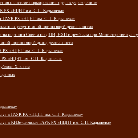
ения о системе нормирования труда в учреждении»
К РХ «НЦНТ им. С.П. Кадышева»
луг ГАУК РХ «НЦНТ им. С.П. Кадышева»
 платных услуг и иной приносящей деятельности»
о-экспертного Совета по ДПИ, НХП и ремёслам при Министерстве культ
 иной, приносящей доход деятельности
УК РХ «НЦНТ им. С.П. Кадышева»
УК РХ «НЦНТ им. С.П. Кадышева»
публике Хакасия
х данных
адышева»
услуг в ГАУК РХ «НЦНТ им. С.П. Кадышева»
услуг в КИЗе-филиале ГАУК РХ «НЦНТ им. С.П. Кадышева»