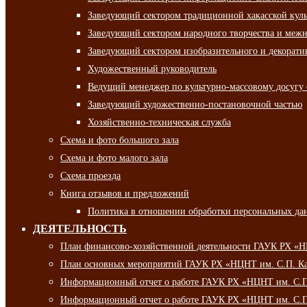
Заведующий сектором традиционной хакасской кул
Заведующий сектором народного творчества и межн
Заведующий сектором изобразительного и декорати
Художественный руководитель
Ведущий менеджер по культурно-массовому досугу 
Заведующий художественно-постановочной частью
Хозяйственно-техническая служба
Схема и фото большого зала
Схема и фото малого зала
Схема проезда
Книга отзывов и предложений
Политика в отношении обработки персональных да
ДЕЯТЕЛЬНОСТЬ
План финансово-хозяйственной деятельности ГАУК РХ «
План основных мероприятий ГАУК РХ «НЦНТ им. С.П. Ка
Информационный отчет о работе ГАУК РХ «НЦНТ им. С.П.
Информационный отчет о работе ГАУК РХ «НЦНТ им. С.П.