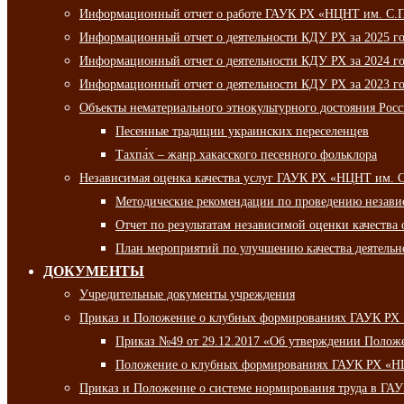
Информационный отчет о работе ГАУК РХ «НЦНТ им. С.П.
Информационный отчет о деятельности КДУ РХ за 2025 г
Информационный отчет о деятельности КДУ РХ за 2024 г
Информационный отчет о деятельности КДУ РХ за 2023 г
Объекты нематериального этнокультурного достояния Рос
Песенные традиции украинских переселенцев
Тахпа́х – жанр хакасского песенного фольклора
Независимая оценка качества услуг ГАУК РХ «НЦНТ им. 
Методические рекомендации по проведению независи
Отчет по результатам независимой оценки качества 
План мероприятий по улучшению качества деятельно
ДОКУМЕНТЫ
Учредительные документы учреждения
Приказ и Положение о клубных формированиях ГАУК РХ
Приказ №49 от 29.12.2017 «Об утверждении Полож
Положение о клубных формированиях ГАУК РХ «Н
Приказ и Положение о системе нормирования труда в Г