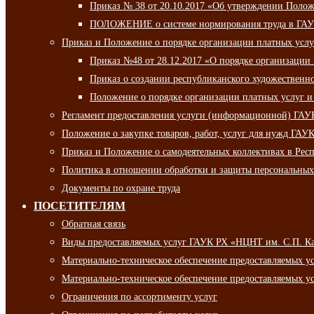
Приказ № 38 от 20.10.2017 «Об утверждении Полож
ПОЛОЖЕНИЕ о системе нормирования труда в ГАУ
Приказ и Положение о порядке организации платных ус
Приказ №48 от 28.12.2017 «О порядке организации
Приказ о создании республиканского художественн
Положение о порядке организации платных услуг и
Регламент предоставления услуги (информационной) ГА
Положение о закупке товаров, работ, услуг для нужд ГА
Приказ и Положение о самодеятельных коллективах в Рес
Политика в отношении обработки и защиты персональны
Документы по охране труда
ПОСЕТИТЕЛЯМ
Обратная связь
Виды предоставляемых услуг ГАУК РХ «НЦНТ им. С.П. К
Материально-техническое обеспечение предоставляемых 
Материально-техническое обеспечение предоставляемых 
Ограничения по ассортименту услуг