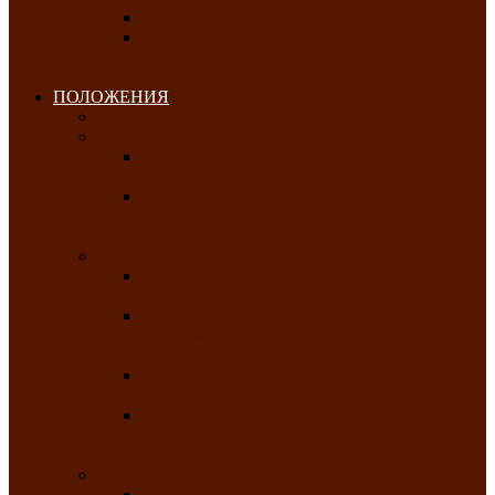
Клуб любителей чатхана
«Творческая мастерская» — студия
декоративно-прикладного искусства Клуба
инвалидов по зрению
ПОЛОЖЕНИЯ
Январь 2026
Февраль 2026
Республиканский молодёжный конкурс
«Здоровый выбор-твой выбор»
Республиканский фестиваль-конкурс
патриотической песни среди людей с
нарушениями зрения «Виват, Россия!»
Март 2026
Республиканская выставка-конкурс
«Сувениры Хакасии»
Республиканский конкурс игровых
программ «Кӱлӱк аттыӊ ойыннары» —
«Игры трудолюбивой лошади»
Межрегиональный конкурс русского танца
«Сибирское раздолье»
Республиканская выставка работ
самодеятельных художников «Часхы
оннерi»-«Краски весны»
Апрель 2026
Республиканская выставка изобразительного