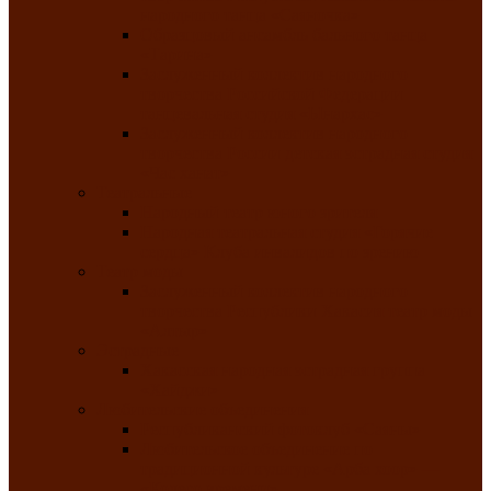
народного танца «Саяночка»
Образцовый ансамбль бального танца
«Тарина»
Заслуженный коллектив народного
творчества Российской Федерации
танцевальная студия «Ынархас»
Заслуженный коллектив народного
творчества России детская эстрадная студия
«Час ханат»
Театральные
Народный театр юного зрителя
Народная театральная студия «Горячие
сердца» Клуба инвалидов по зрению
Театр моды
Заслуженный коллектив народного
творчества Республики Хакасия театр моды
«Алтыр»
Эстрадные
Хакасская народная эстрадная группа
«Хайджи»
Любительские объединения
Республиканский фотоклуб «Саяны»
Любительское объединение по
традиционной культуре «Арба хоор» —
«Колесо времени»