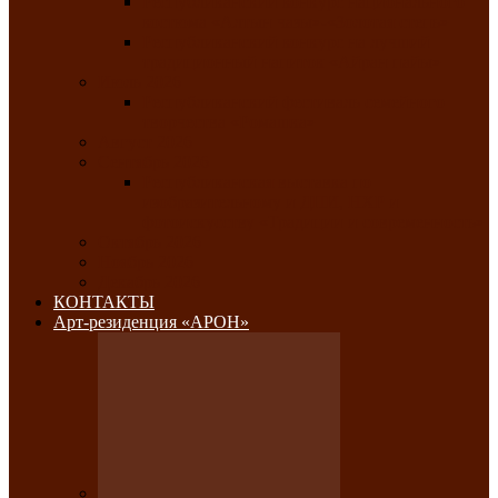
Республиканский конкурс национального
костюма «Алтын чазы»-«Золотая степь»
Республиканский конкурс на лучший
традиционный напиток «Айран пайы»
Июль 2026
Республиканский фестиваль семейного
творчества «Ромашка»
Август 2026
Сентябрь 2026
Республиканская выставка по
изобразительному и ДПИ, НХР и
фотоискусству «Традиции и современность»
Октябрь 2026
Ноябрь 2026
Декабрь 2026
КОНТАКТЫ
Арт-резиденция «АРОН»