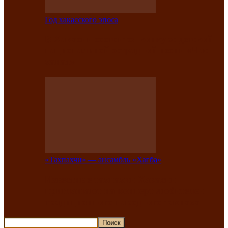
Год хакасского эпоса
В Хакасии состоится конкурс детской
национальной эстрадной песни «Час
ханат»
«Тахпахчи» — ансамбль «Хағба»
Известные тахпахчи Хакасии
приглашают на концерт любителей
традиционного народного тахпаха