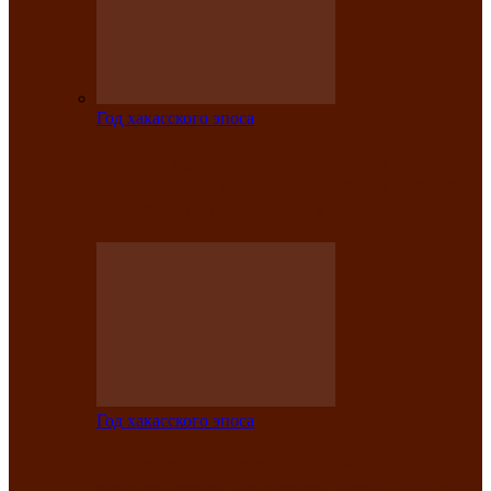
Год хакасского эпоса
Центру культуры и народного
творчества имени Кадышева присвоен
статус «национальный»
Год хакасского эпоса
В Хакасии определили лучших
исполнителей авторской песни «Хысхы