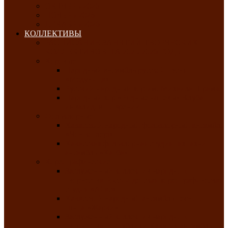
ОКТЯБРЬ-2026
НОЯБРЬ-2026
ДЕКАБРЬ-2026
КОЛЛЕКТИВЫ
РАСПИСАНИЕ ЗАНЯТИЙ ТВОРЧЕСКИХ
КОЛЛЕКТИВОВ НА 2025-2026 ГОДЫ
Хоровые
Народный ансамбль русской песни
«Медуница»
Русский народный хор им. Михаила Шрамко
Народный хор «Родные напевы» Клуба
инвалидов по зрению
Фольклорные
Хакасский народный фольклорный ансамбль
«Чон коглерi»
Хакасская фольклорная студия тахпахчи —
ансамбль «Хағба»
Хореографические
Заслуженный коллектив народного
творчества России детская хореографическая
студия «Айас»
Хакасский народный ансамбль песни и
танца «Жарки»
Заслуженный коллектив народного
творчества Республики Хакасия ансамбль