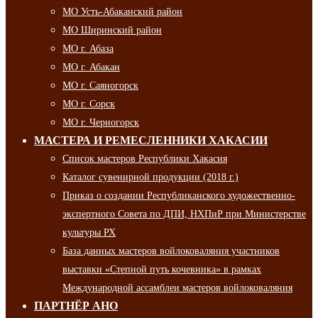
МО Усть-Абаканский район
МО Ширинский район
МО г. Абаза
МО г. Абакан
МО г. Саяногорск
МО г. Сорск
МО г. Черногорск
МАСТЕРА И РЕМЕСЛЕННИКИ ХАКАСИИ
Список мастеров Республики Хакасия
Каталог сувенирной продукции (2018 г.)
Приказ о создании Республиканского художественно-
экспертного Совета по ДПИ, НХПиР при Министерстве
культуры РХ
База данных мастеров войлоковаляния участников
выставки «Степной путь кочевника» в рамках
Международной ассамблеи мастеров войлоковаляния
ПАРТНЁР АНО