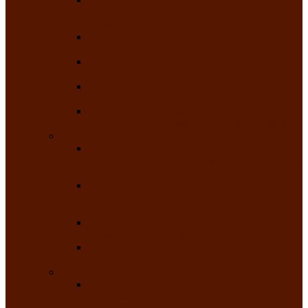
творчества детей ограниченными
возможностями здоровья «Мы всё можем!»
Республиканский фотоконкурс «Салют
Победы»
Республиканский конкурс чтецов «Поэзия
души»
Республиканский конкурс народно-
певческих коллективов «Родные напевы»
Республиканский фестиваль юмора среди
людей с нарушениями зрения «Море смеха»
Май 2026
Республиканский фестиваль творчества
среди людей с нарушениями зрения «Народу
победителю»
Республиканский фестиваль-конкурс
носителей и исполнителей традиционного
музыкального творчества «Айтыс»
Республиканский конкурс героических
сказаний имени С.П. Кадышева
Республиканский конкурс детского
творчества «Вот какое наше детство!»
Июнь 2026
Республиканский конкурс «Чайлаг»-
«Летняя усадьба»