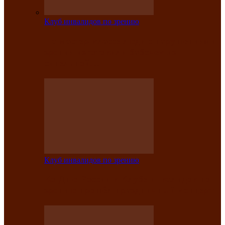
Клуб инвалидов по зрению
На мастер‑классе люди с нарушениями
зрения изготовили бабочек из
синельной…
Клуб инвалидов по зрению
Ко Дню России в Клубе инвалидов по
зрению прошёл праздничный концерт