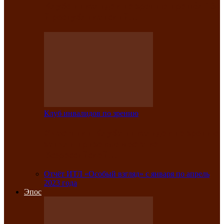
Клубе инвалидов по зрению прошёл 13-
й республиканский…
Клуб инвалидов по зрению
Участники Клуба инвалидов по зрению
заняли призовые места во
Всероссийской…
Отчёт ИТЛ «Особый взгляд» с января по апрель
2023 года
Эпос