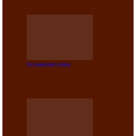
саӊнары-2021»
Год хакасского эпоса
В Центре культуры имени Кадышева
подвели итоги творческого проекта
«Вечера эпосов…