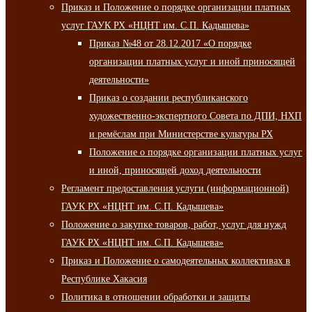
Приказ и Положение о порядке организации платных
услуг ГАУК РХ «НЦНТ им. С.П. Кадышева»
Приказ №48 от 28.12.2017 «О порядке
организации платных услуг и иной приносящей
деятельности»
Приказ о создании республиканского
художественно-экспертного Совета по ДПИ, НХП
и ремёслам при Министерстве культуры РХ
Положение о порядке организации платных услуг
и иной, приносящей доход деятельности
Регламент предоставления услуги (информационной)
ГАУК РХ «НЦНТ им. С.П. Кадышева»
Положение о закупке товаров, работ, услуг для нужд
ГАУК РХ «НЦНТ им. С.П. Кадышева»
Приказ и Положение о самодеятельных коллективах в
Республике Хакасия
Политика в отношении обработки и защиты