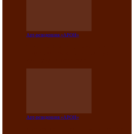
Арт-резиденция «АРОН»
Таланты Хакасии, Тывы и Алтая
представят свою национальную
культуру на фестивале…
Арт-резиденция «АРОН»
Арт-резиденция «АРОН» приглашает