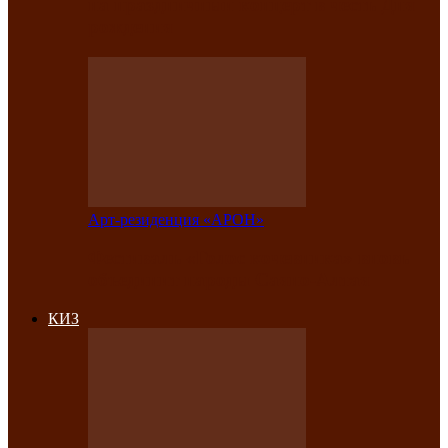
на праздничный концерт в честь Дня
рождения
Арт-резиденция «АРОН»
Фестиваль «Голос кочевника» вновь
объединит народы Саяно-Алтая
КИЗ