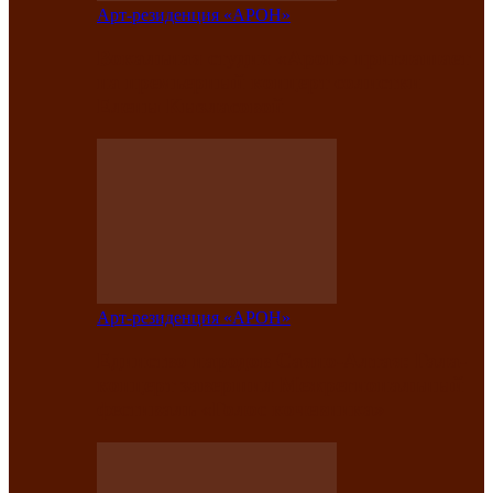
Арт-резиденция «АРОН»
Вокальная студия «Арон» приглашает
на премьерный концерт солистки
Елены Кызласовой
Арт-резиденция «АРОН»
Единство народов Саяно-Алтая: Гала-
концерт завершил Межрегиональный
фестиваль «Голос кочевника»