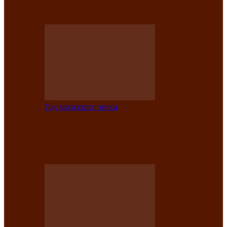
саӊнары-2021»
Год хакасского эпоса
В Центре культуры имени Кадышева
подвели итоги творческого проекта
«Вечера эпосов…