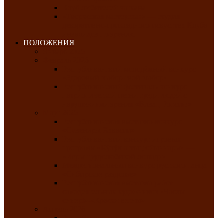
Клуб любителей чатхана
«Творческая мастерская» — студия
декоративно-прикладного искусства Клуба
инвалидов по зрению
ПОЛОЖЕНИЯ
Январь 2026
Февраль 2026
Республиканский молодёжный конкурс
«Здоровый выбор-твой выбор»
Республиканский фестиваль-конкурс
патриотической песни среди людей с
нарушениями зрения «Виват, Россия!»
Март 2026
Республиканская выставка-конкурс
«Сувениры Хакасии»
Республиканский конкурс игровых
программ «Кӱлӱк аттыӊ ойыннары» —
«Игры трудолюбивой лошади»
Межрегиональный конкурс русского танца
«Сибирское раздолье»
Республиканская выставка работ
самодеятельных художников «Часхы
оннерi»-«Краски весны»
Апрель 2026
Республиканская выставка изобразительного