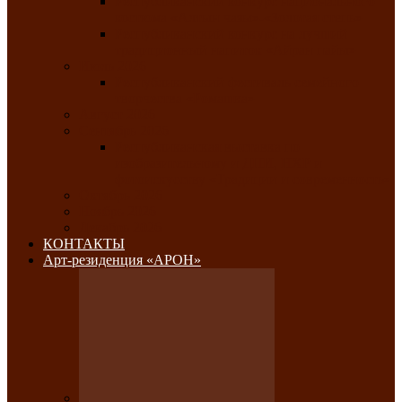
Республиканский конкурс национального
костюма «Алтын чазы»-«Золотая степь»
Республиканский конкурс на лучший
традиционный напиток «Айран пайы»
Июль 2026
Республиканский фестиваль семейного
творчества «Ромашка»
Август 2026
Сентябрь 2026
Республиканская выставка по
изобразительному и ДПИ, НХР и
фотоискусству «Традиции и современность»
Октябрь 2026
Ноябрь 2026
Декабрь 2026
КОНТАКТЫ
Арт-резиденция «АРОН»