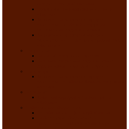
народного танца «Саяночка»
Образцовый ансамбль бального танца
«Тарина»
Заслуженный коллектив народного
творчества Российской Федерации
танцевальная студия «Ынархас»
Заслуженный коллектив народного
творчества России детская эстрадная студия
«Час ханат»
Театральные
Народный театр юного зрителя
Народная театральная студия «Горячие
сердца» Клуба инвалидов по зрению
Театр моды
Заслуженный коллектив народного
творчества Республики Хакасия театр моды
«Алтыр»
Эстрадные
Хакасская народная эстрадная группа
«Хайджи»
Любительские объединения
Республиканский фотоклуб «Саяны»
Любительское объединение по
традиционной культуре «Арба хоор» —
«Колесо времени»