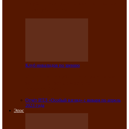
Клубе инвалидов по зрению прошёл 13-
й республиканский…
Клуб инвалидов по зрению
Участники Клуба инвалидов по зрению
заняли призовые места во
Всероссийской…
Отчёт ИТЛ «Особый взгляд» с января по апрель
2023 года
Эпос