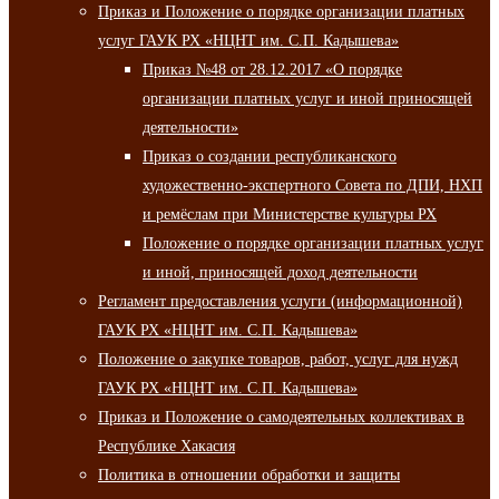
Приказ и Положение о порядке организации платных
услуг ГАУК РХ «НЦНТ им. С.П. Кадышева»
Приказ №48 от 28.12.2017 «О порядке
организации платных услуг и иной приносящей
деятельности»
Приказ о создании республиканского
художественно-экспертного Совета по ДПИ, НХП
и ремёслам при Министерстве культуры РХ
Положение о порядке организации платных услуг
и иной, приносящей доход деятельности
Регламент предоставления услуги (информационной)
ГАУК РХ «НЦНТ им. С.П. Кадышева»
Положение о закупке товаров, работ, услуг для нужд
ГАУК РХ «НЦНТ им. С.П. Кадышева»
Приказ и Положение о самодеятельных коллективах в
Республике Хакасия
Политика в отношении обработки и защиты