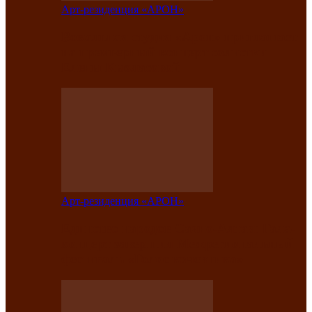
Арт-резиденция «АРОН»
Вокальная студия «Арон» приглашает
на премьерный концерт солистки
Елены Кызласовой
Арт-резиденция «АРОН»
Единство народов Саяно-Алтая: Гала-
концерт завершил Межрегиональный
фестиваль «Голос кочевника»