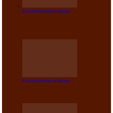
Клуб инвалидов по зрению
На мастер‑классе люди с нарушениями
зрения изготовили бабочек из
синельной…
Клуб инвалидов по зрению
Ко Дню России в Клубе инвалидов по
зрению прошёл праздничный концерт