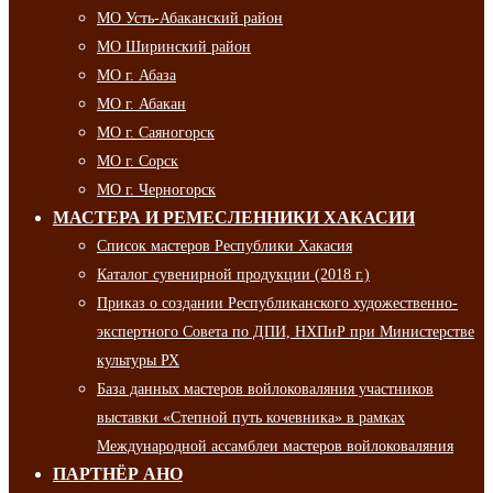
МО Усть-Абаканский район
МО Ширинский район
МО г. Абаза
МО г. Абакан
МО г. Саяногорск
МО г. Сорск
МО г. Черногорск
МАСТЕРА И РЕМЕСЛЕННИКИ ХАКАСИИ
Список мастеров Республики Хакасия
Каталог сувенирной продукции (2018 г.)
Приказ о создании Республиканского художественно-
экспертного Совета по ДПИ, НХПиР при Министерстве
культуры РХ
База данных мастеров войлоковаляния участников
выставки «Степной путь кочевника» в рамках
Международной ассамблеи мастеров войлоковаляния
ПАРТНЁР АНО