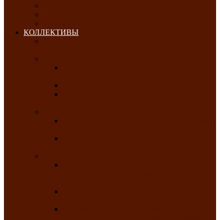
ОКТЯБРЬ-2026
НОЯБРЬ-2026
ДЕКАБРЬ-2026
КОЛЛЕКТИВЫ
РАСПИСАНИЕ ЗАНЯТИЙ ТВОРЧЕСКИХ
КОЛЛЕКТИВОВ НА 2025-2026 ГОДЫ
Хоровые
Народный ансамбль русской песни
«Медуница»
Русский народный хор им. Михаила Шрамко
Народный хор «Родные напевы» Клуба
инвалидов по зрению
Фольклорные
Хакасский народный фольклорный ансамбль
«Чон коглерi»
Хакасская фольклорная студия тахпахчи —
ансамбль «Хағба»
Хореографические
Заслуженный коллектив народного
творчества России детская хореографическая
студия «Айас»
Хакасский народный ансамбль песни и
танца «Жарки»
Заслуженный коллектив народного
творчества Республики Хакасия ансамбль