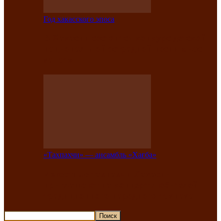
Год хакасского эпоса
В Хакасии состоится конкурс детской
национальной эстрадной песни «Час
ханат»
«Тахпахчи» — ансамбль «Хағба»
Известные тахпахчи Хакасии
приглашают на концерт любителей
традиционного народного тахпаха