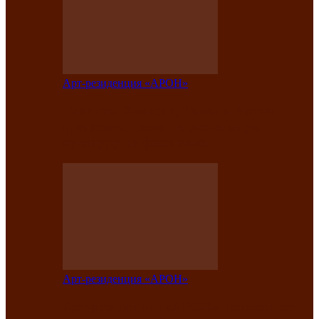
Арт-резиденция «АРОН»
Таланты Хакасии, Тывы и Алтая
представят свою национальную
культуру на фестивале…
Арт-резиденция «АРОН»
Арт-резиденция «АРОН» приглашает