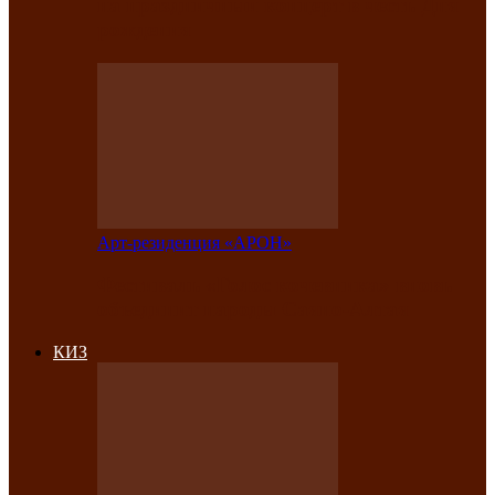
на праздничный концерт в честь Дня
рождения
Арт-резиденция «АРОН»
Фестиваль «Голос кочевника» вновь
объединит народы Саяно-Алтая
КИЗ