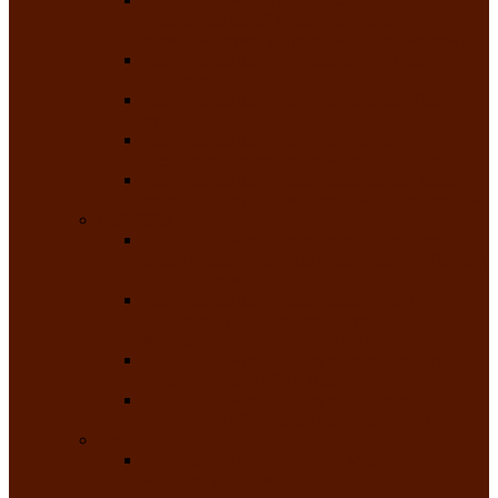
творчества детей ограниченными
возможностями здоровья «Мы всё можем!»
Республиканский фотоконкурс «Салют
Победы»
Республиканский конкурс чтецов «Поэзия
души»
Республиканский конкурс народно-
певческих коллективов «Родные напевы»
Республиканский фестиваль юмора среди
людей с нарушениями зрения «Море смеха»
Май 2026
Республиканский фестиваль творчества
среди людей с нарушениями зрения «Народу
победителю»
Республиканский фестиваль-конкурс
носителей и исполнителей традиционного
музыкального творчества «Айтыс»
Республиканский конкурс героических
сказаний имени С.П. Кадышева
Республиканский конкурс детского
творчества «Вот какое наше детство!»
Июнь 2026
Республиканский конкурс «Чайлаг»-
«Летняя усадьба»