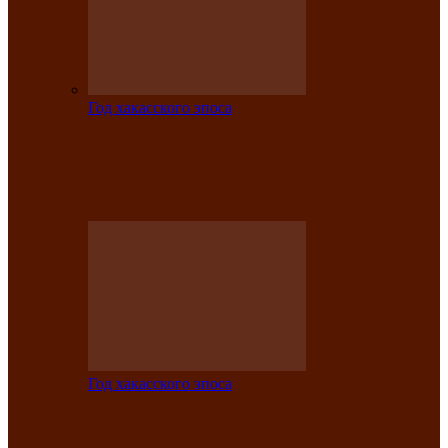
Год хакасского эпоса
Центру культуры и народного
творчества имени Кадышева присвоен
статус «национальный»
Год хакасского эпоса
В Хакасии определили лучших
исполнителей авторской песни «Хысхы