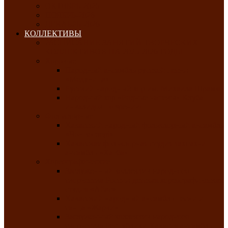
ОКТЯБРЬ-2026
НОЯБРЬ-2026
ДЕКАБРЬ-2026
КОЛЛЕКТИВЫ
РАСПИСАНИЕ ЗАНЯТИЙ ТВОРЧЕСКИХ
КОЛЛЕКТИВОВ НА 2025-2026 ГОДЫ
Хоровые
Народный ансамбль русской песни
«Медуница»
Русский народный хор им. Михаила Шрамко
Народный хор «Родные напевы» Клуба
инвалидов по зрению
Фольклорные
Хакасский народный фольклорный ансамбль
«Чон коглерi»
Хакасская фольклорная студия тахпахчи —
ансамбль «Хағба»
Хореографические
Заслуженный коллектив народного
творчества России детская хореографическая
студия «Айас»
Хакасский народный ансамбль песни и
танца «Жарки»
Заслуженный коллектив народного
творчества Республики Хакасия ансамбль