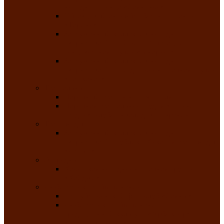
народного танца «Саяночка»
Образцовый ансамбль бального танца
«Тарина»
Заслуженный коллектив народного
творчества Российской Федерации
танцевальная студия «Ынархас»
Заслуженный коллектив народного
творчества России детская эстрадная студия
«Час ханат»
Театральные
Народный театр юного зрителя
Народная театральная студия «Горячие
сердца» Клуба инвалидов по зрению
Театр моды
Заслуженный коллектив народного
творчества Республики Хакасия театр моды
«Алтыр»
Эстрадные
Хакасская народная эстрадная группа
«Хайджи»
Любительские объединения
Республиканский фотоклуб «Саяны»
Любительское объединение по
традиционной культуре «Арба хоор» —
«Колесо времени»