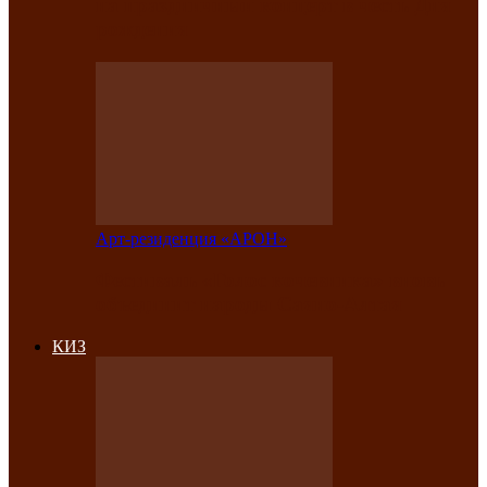
на праздничный концерт в честь Дня
рождения
Арт-резиденция «АРОН»
Фестиваль «Голос кочевника» вновь
объединит народы Саяно-Алтая
КИЗ