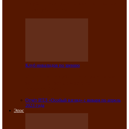
Клубе инвалидов по зрению прошёл 13-
й республиканский…
Клуб инвалидов по зрению
Участники Клуба инвалидов по зрению
заняли призовые места во
Всероссийской…
Отчёт ИТЛ «Особый взгляд» с января по апрель
2023 года
Эпос