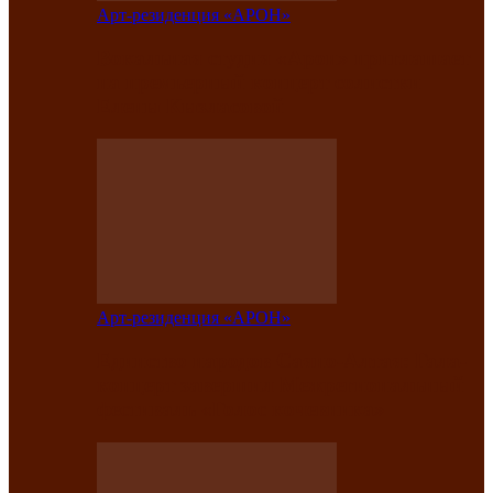
Арт-резиденция «АРОН»
Вокальная студия «Арон» приглашает
на премьерный концерт солистки
Елены Кызласовой
Арт-резиденция «АРОН»
Единство народов Саяно-Алтая: Гала-
концерт завершил Межрегиональный
фестиваль «Голос кочевника»