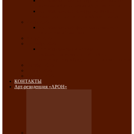
Республиканский конкурс национального
костюма «Алтын чазы»-«Золотая степь»
Республиканский конкурс на лучший
традиционный напиток «Айран пайы»
Июль 2026
Республиканский фестиваль семейного
творчества «Ромашка»
Август 2026
Сентябрь 2026
Республиканская выставка по
изобразительному и ДПИ, НХР и
фотоискусству «Традиции и современность»
Октябрь 2026
Ноябрь 2026
Декабрь 2026
КОНТАКТЫ
Арт-резиденция «АРОН»