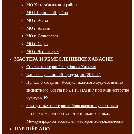
МО Усть-Абаканский район
МО Ширинский район
МО г. Абаза
МО г. Абакан
МО г. Саяногорск
МО г. Сорск
МО г. Черногорск
МАСТЕРА И РЕМЕСЛЕННИКИ ХАКАСИИ
Список мастеров Республики Хакасия
Каталог сувенирной продукции (2018 г.)
Приказ о создании Республиканского художественно-
экспертного Совета по ДПИ, НХПиР при Министерстве
культуры РХ
База данных мастеров войлоковаляния участников
выставки «Степной путь кочевника» в рамках
Международной ассамблеи мастеров войлоковаляния
ПАРТНЁР АНО