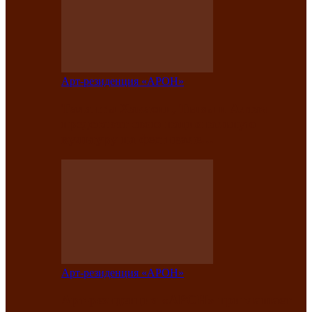
Арт-резиденция «АРОН»
Таланты Хакасии, Тывы и Алтая
представят свою национальную
культуру на фестивале…
Арт-резиденция «АРОН»
Арт-резиденция «АРОН» приглашает