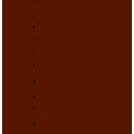
творчества детей ограниченными
возможностями здоровья «Мы всё можем!»
Республиканский фотоконкурс «Салют
Победы»
Республиканский конкурс чтецов «Поэзия
души»
Республиканский конкурс народно-
певческих коллективов «Родные напевы»
Республиканский фестиваль юмора среди
людей с нарушениями зрения «Море смеха»
Май 2026
Республиканский фестиваль творчества
среди людей с нарушениями зрения «Народу
победителю»
Республиканский фестиваль-конкурс
носителей и исполнителей традиционного
музыкального творчества «Айтыс»
Республиканский конкурс героических
сказаний имени С.П. Кадышева
Республиканский конкурс детского
творчества «Вот какое наше детство!»
Июнь 2026
Республиканский конкурс «Чайлаг»-
«Летняя усадьба»