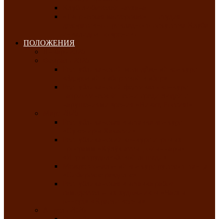
Клуб любителей чатхана
«Творческая мастерская» — студия
декоративно-прикладного искусства Клуба
инвалидов по зрению
ПОЛОЖЕНИЯ
Январь 2026
Февраль 2026
Республиканский молодёжный конкурс
«Здоровый выбор-твой выбор»
Республиканский фестиваль-конкурс
патриотической песни среди людей с
нарушениями зрения «Виват, Россия!»
Март 2026
Республиканская выставка-конкурс
«Сувениры Хакасии»
Республиканский конкурс игровых
программ «Кӱлӱк аттыӊ ойыннары» —
«Игры трудолюбивой лошади»
Межрегиональный конкурс русского танца
«Сибирское раздолье»
Республиканская выставка работ
самодеятельных художников «Часхы
оннерi»-«Краски весны»
Апрель 2026
Республиканская выставка изобразительного