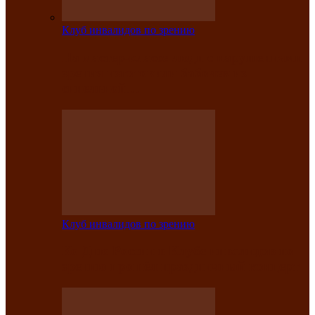
Клуб инвалидов по зрению
На мастер‑классе люди с нарушениями
зрения изготовили бабочек из
синельной…
Клуб инвалидов по зрению
Ко Дню России в Клубе инвалидов по
зрению прошёл праздничный концерт