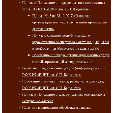
Приказ и Положение о порядке организации платных
услуг ГАУК РХ «НЦНТ им. С.П. Кадышева»
Приказ №48 от 28.12.2017 «О порядке
организации платных услуг и иной приносящей
деятельности»
Приказ о создании республиканского
художественно-экспертного Совета по ДПИ, НХП
и ремёслам при Министерстве культуры РХ
Положение о порядке организации платных услуг
и иной, приносящей доход деятельности
Регламент предоставления услуги (информационной)
ГАУК РХ «НЦНТ им. С.П. Кадышева»
Положение о закупке товаров, работ, услуг для нужд
ГАУК РХ «НЦНТ им. С.П. Кадышева»
Приказ и Положение о самодеятельных коллективах в
Республике Хакасия
Политика в отношении обработки и защиты