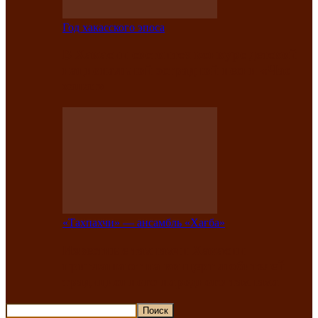
Год хакасского эпоса
В Хакасии состоится конкурс детской
национальной эстрадной песни «Час
ханат»
«Тахпахчи» — ансамбль «Хағба»
Известные тахпахчи Хакасии
приглашают на концерт любителей
традиционного народного тахпаха