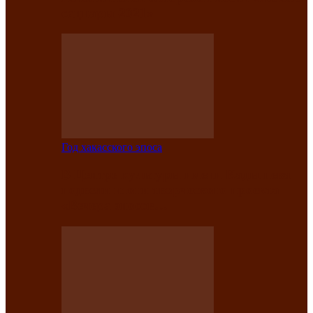
саӊнары-2021»
Год хакасского эпоса
В Центре культуры имени Кадышева
подвели итоги творческого проекта
«Вечера эпосов…