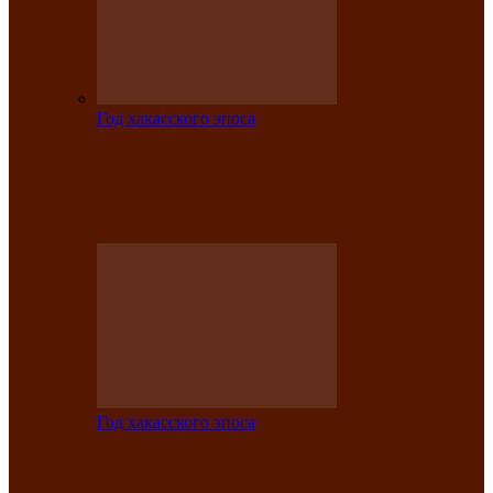
Год хакасского эпоса
Центру культуры и народного
творчества имени Кадышева присвоен
статус «национальный»
Год хакасского эпоса
В Хакасии определили лучших
исполнителей авторской песни «Хысхы