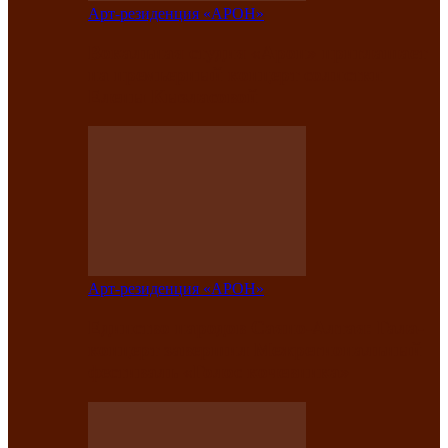
Арт-резиденция «АРОН»
Вокальная студия «Арон» приглашает
на премьерный концерт солистки
Елены Кызласовой
Арт-резиденция «АРОН»
Единство народов Саяно-Алтая: Гала-
концерт завершил Межрегиональный
фестиваль «Голос кочевника»