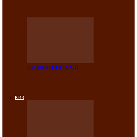
на праздничный концерт в честь Дня
рождения
Арт-резиденция «АРОН»
Фестиваль «Голос кочевника» вновь
объединит народы Саяно-Алтая
КИЗ