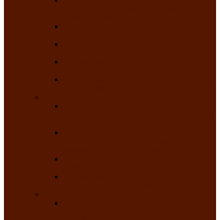
творчества детей ограниченными
возможностями здоровья «Мы всё можем!»
Республиканский фотоконкурс «Салют
Победы»
Республиканский конкурс чтецов «Поэзия
души»
Республиканский конкурс народно-
певческих коллективов «Родные напевы»
Республиканский фестиваль юмора среди
людей с нарушениями зрения «Море смеха»
Май 2026
Республиканский фестиваль творчества
среди людей с нарушениями зрения «Народу
победителю»
Республиканский фестиваль-конкурс
носителей и исполнителей традиционного
музыкального творчества «Айтыс»
Республиканский конкурс героических
сказаний имени С.П. Кадышева
Республиканский конкурс детского
творчества «Вот какое наше детство!»
Июнь 2026
Республиканский конкурс «Чайлаг»-
«Летняя усадьба»