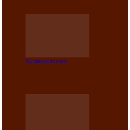
саӊнары-2021»
Год хакасского эпоса
В Центре культуры имени Кадышева
подвели итоги творческого проекта
«Вечера эпосов…