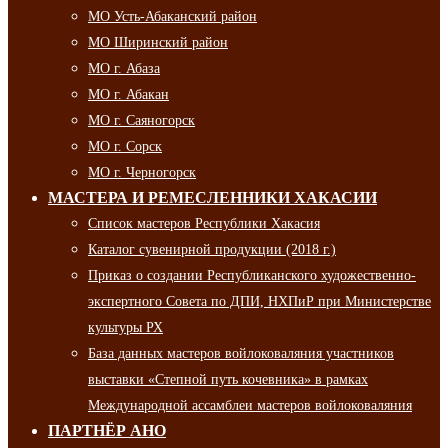
МО Усть-Абаканский район
МО Ширинский район
МО г. Абаза
МО г. Абакан
МО г. Саяногорск
МО г. Сорск
МО г. Черногорск
МАСТЕРА И РЕМЕСЛЕННИКИ ХАКАСИИ
Список мастеров Республики Хакасия
Каталог сувенирной продукции (2018 г.)
Приказ о создании Республиканского художественно-
экспертного Совета по ДПИ, НХПиР при Министерстве
культуры РХ
База данных мастеров войлоковаляния участников
выставки «Степной путь кочевника» в рамках
Международной ассамблеи мастеров войлоковаляния
ПАРТНЁР АНО