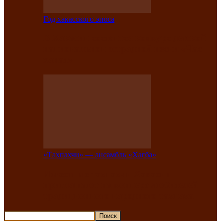
Год хакасского эпоса
В Хакасии состоится конкурс детской
национальной эстрадной песни «Час
ханат»
«Тахпахчи» — ансамбль «Хағба»
Известные тахпахчи Хакасии
приглашают на концерт любителей
традиционного народного тахпаха