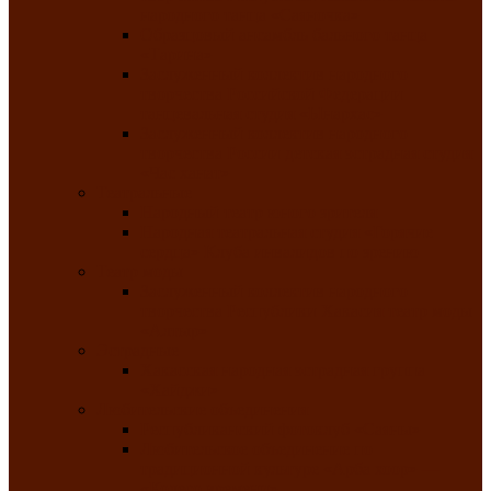
народного танца «Саяночка»
Образцовый ансамбль бального танца
«Тарина»
Заслуженный коллектив народного
творчества Российской Федерации
танцевальная студия «Ынархас»
Заслуженный коллектив народного
творчества России детская эстрадная студия
«Час ханат»
Театральные
Народный театр юного зрителя
Народная театральная студия «Горячие
сердца» Клуба инвалидов по зрению
Театр моды
Заслуженный коллектив народного
творчества Республики Хакасия театр моды
«Алтыр»
Эстрадные
Хакасская народная эстрадная группа
«Хайджи»
Любительские объединения
Республиканский фотоклуб «Саяны»
Любительское объединение по
традиционной культуре «Арба хоор» —
«Колесо времени»