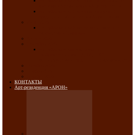
Республиканский конкурс национального
костюма «Алтын чазы»-«Золотая степь»
Республиканский конкурс на лучший
традиционный напиток «Айран пайы»
Июль 2026
Республиканский фестиваль семейного
творчества «Ромашка»
Август 2026
Сентябрь 2026
Республиканская выставка по
изобразительному и ДПИ, НХР и
фотоискусству «Традиции и современность»
Октябрь 2026
Ноябрь 2026
Декабрь 2026
КОНТАКТЫ
Арт-резиденция «АРОН»