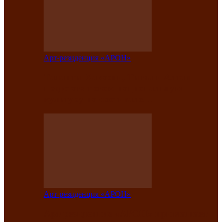
Арт-резиденция «АРОН»
Таланты Хакасии, Тывы и Алтая
представят свою национальную
культуру на фестивале…
Арт-резиденция «АРОН»
Арт-резиденция «АРОН» приглашает