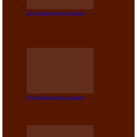
Клуб инвалидов по зрению
На мастер‑классе люди с нарушениями
зрения изготовили бабочек из
синельной…
Клуб инвалидов по зрению
Ко Дню России в Клубе инвалидов по
зрению прошёл праздничный концерт