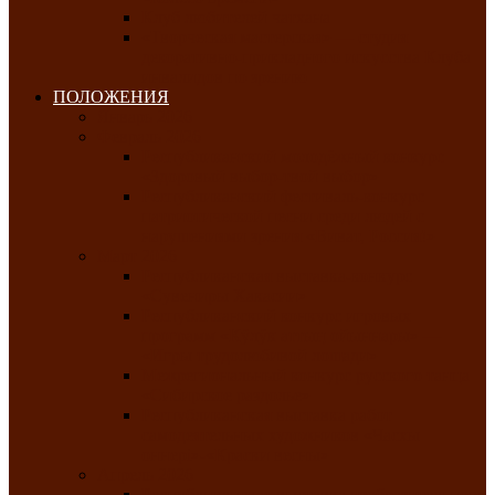
Клуб любителей чатхана
«Творческая мастерская» — студия
декоративно-прикладного искусства Клуба
инвалидов по зрению
ПОЛОЖЕНИЯ
Январь 2026
Февраль 2026
Республиканский молодёжный конкурс
«Здоровый выбор-твой выбор»
Республиканский фестиваль-конкурс
патриотической песни среди людей с
нарушениями зрения «Виват, Россия!»
Март 2026
Республиканская выставка-конкурс
«Сувениры Хакасии»
Республиканский конкурс игровых
программ «Кӱлӱк аттыӊ ойыннары» —
«Игры трудолюбивой лошади»
Межрегиональный конкурс русского танца
«Сибирское раздолье»
Республиканская выставка работ
самодеятельных художников «Часхы
оннерi»-«Краски весны»
Апрель 2026
Республиканская выставка изобразительного