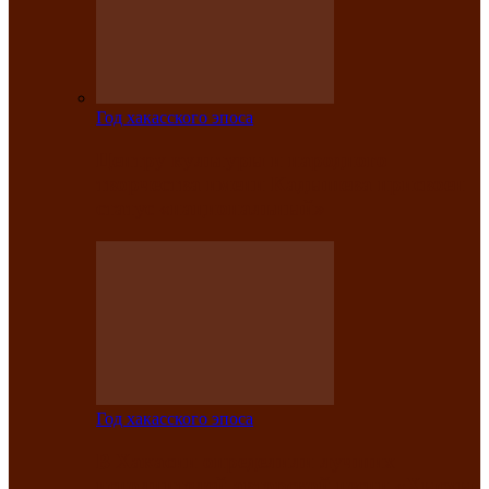
Год хакасского эпоса
Центру культуры и народного
творчества имени Кадышева присвоен
статус «национальный»
Год хакасского эпоса
В Хакасии определили лучших
исполнителей авторской песни «Хысхы