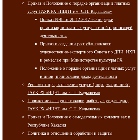
Приказ и Положение о порядке организации платных
услуг ГАУК РХ «НЦНТ им. С.П. Кадышева»
Приказ №48 от 28.12.2017 «О порядке
организации платных услуг и иной приносящей
деятельности»
Приказ о создании республиканского
художественно-экспертного Совета по ДПИ, НХП
и ремёслам при Министерстве культуры РХ
Положение о порядке организации платных услуг
и иной, приносящей доход деятельности
Регламент предоставления услуги (информационной)
ГАУК РХ «НЦНТ им. С.П. Кадышева»
Положение о закупке товаров, работ, услуг для нужд
ГАУК РХ «НЦНТ им. С.П. Кадышева»
Приказ и Положение о самодеятельных коллективах в
Республике Хакасия
Политика в отношении обработки и защиты