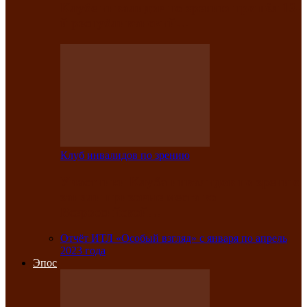
Клубе инвалидов по зрению прошёл 13-
й республиканский…
Клуб инвалидов по зрению
Участники Клуба инвалидов по зрению
заняли призовые места во
Всероссийской…
Отчёт ИТЛ «Особый взгляд» с января по апрель
2023 года
Эпос