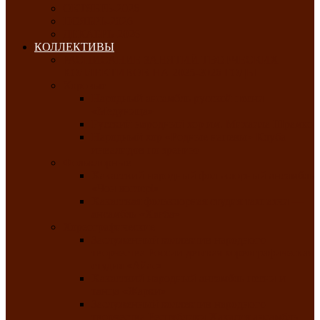
ОКТЯБРЬ-2026
НОЯБРЬ-2026
ДЕКАБРЬ-2026
КОЛЛЕКТИВЫ
РАСПИСАНИЕ ЗАНЯТИЙ ТВОРЧЕСКИХ
КОЛЛЕКТИВОВ НА 2025-2026 ГОДЫ
Хоровые
Народный ансамбль русской песни
«Медуница»
Русский народный хор им. Михаила Шрамко
Народный хор «Родные напевы» Клуба
инвалидов по зрению
Фольклорные
Хакасский народный фольклорный ансамбль
«Чон коглерi»
Хакасская фольклорная студия тахпахчи —
ансамбль «Хағба»
Хореографические
Заслуженный коллектив народного
творчества России детская хореографическая
студия «Айас»
Хакасский народный ансамбль песни и
танца «Жарки»
Заслуженный коллектив народного
творчества Республики Хакасия ансамбль