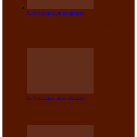
Клуб инвалидов по зрению
На мастер‑классе люди с нарушениями
зрения изготовили бабочек из
синельной…
Клуб инвалидов по зрению
Ко Дню России в Клубе инвалидов по
зрению прошёл праздничный концерт