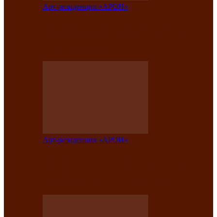
Арт-резиденция «АРОН»
Вокальная студия «Арон» приглашает
на премьерный концерт солистки
Елены Кызласовой
Арт-резиденция «АРОН»
Единство народов Саяно-Алтая: Гала-
концерт завершил Межрегиональный
фестиваль «Голос кочевника»