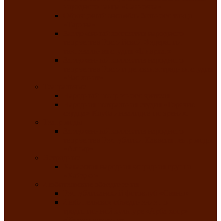
народного танца «Саяночка»
Образцовый ансамбль бального танца
«Тарина»
Заслуженный коллектив народного
творчества Российской Федерации
танцевальная студия «Ынархас»
Заслуженный коллектив народного
творчества России детская эстрадная студия
«Час ханат»
Театральные
Народный театр юного зрителя
Народная театральная студия «Горячие
сердца» Клуба инвалидов по зрению
Театр моды
Заслуженный коллектив народного
творчества Республики Хакасия театр моды
«Алтыр»
Эстрадные
Хакасская народная эстрадная группа
«Хайджи»
Любительские объединения
Республиканский фотоклуб «Саяны»
Любительское объединение по
традиционной культуре «Арба хоор» —
«Колесо времени»