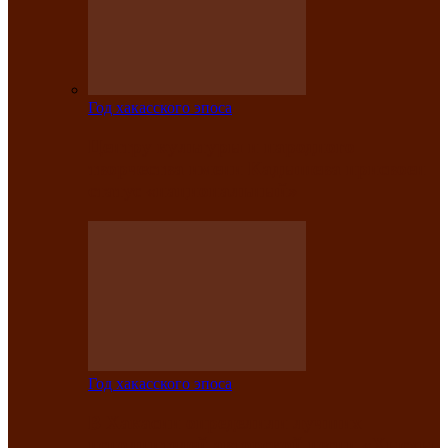
Год хакасского эпоса
Центру культуры и народного
творчества имени Кадышева присвоен
статус «национальный»
Год хакасского эпоса
В Хакасии определили лучших
исполнителей авторской песни «Хысхы