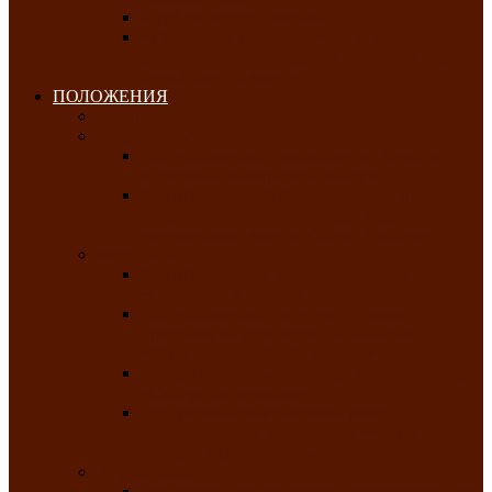
Клуб любителей чатхана
«Творческая мастерская» — студия
декоративно-прикладного искусства Клуба
инвалидов по зрению
ПОЛОЖЕНИЯ
Январь 2026
Февраль 2026
Республиканский молодёжный конкурс
«Здоровый выбор-твой выбор»
Республиканский фестиваль-конкурс
патриотической песни среди людей с
нарушениями зрения «Виват, Россия!»
Март 2026
Республиканская выставка-конкурс
«Сувениры Хакасии»
Республиканский конкурс игровых
программ «Кӱлӱк аттыӊ ойыннары» —
«Игры трудолюбивой лошади»
Межрегиональный конкурс русского танца
«Сибирское раздолье»
Республиканская выставка работ
самодеятельных художников «Часхы
оннерi»-«Краски весны»
Апрель 2026
Республиканская выставка изобразительного