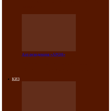
на праздничный концерт в честь Дня
рождения
Арт-резиденция «АРОН»
Фестиваль «Голос кочевника» вновь
объединит народы Саяно-Алтая
КИЗ