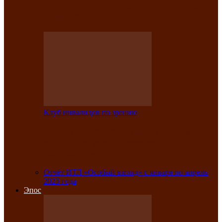
Клубе инвалидов по зрению прошёл 13-
й республиканский…
Клуб инвалидов по зрению
Участники Клуба инвалидов по зрению
заняли призовые места во
Всероссийской…
Отчёт ИТЛ «Особый взгляд» с января по апрель
2023 года
Эпос