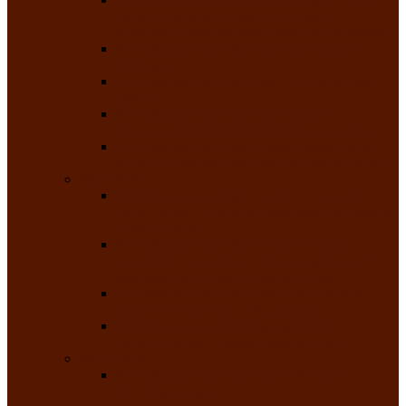
творчества детей ограниченными
возможностями здоровья «Мы всё можем!»
Республиканский фотоконкурс «Салют
Победы»
Республиканский конкурс чтецов «Поэзия
души»
Республиканский конкурс народно-
певческих коллективов «Родные напевы»
Республиканский фестиваль юмора среди
людей с нарушениями зрения «Море смеха»
Май 2026
Республиканский фестиваль творчества
среди людей с нарушениями зрения «Народу
победителю»
Республиканский фестиваль-конкурс
носителей и исполнителей традиционного
музыкального творчества «Айтыс»
Республиканский конкурс героических
сказаний имени С.П. Кадышева
Республиканский конкурс детского
творчества «Вот какое наше детство!»
Июнь 2026
Республиканский конкурс «Чайлаг»-
«Летняя усадьба»