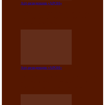
Арт-резиденция «АРОН»
Вокальная студия «Арон» приглашает
на премьерный концерт солистки
Елены Кызласовой
Арт-резиденция «АРОН»
Единство народов Саяно-Алтая: Гала-
концерт завершил Межрегиональный
фестиваль «Голос кочевника»