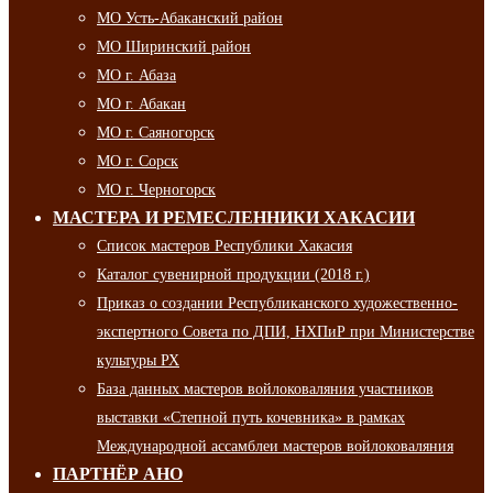
МО Усть-Абаканский район
МО Ширинский район
МО г. Абаза
МО г. Абакан
МО г. Саяногорск
МО г. Сорск
МО г. Черногорск
МАСТЕРА И РЕМЕСЛЕННИКИ ХАКАСИИ
Список мастеров Республики Хакасия
Каталог сувенирной продукции (2018 г.)
Приказ о создании Республиканского художественно-
экспертного Совета по ДПИ, НХПиР при Министерстве
культуры РХ
База данных мастеров войлоковаляния участников
выставки «Степной путь кочевника» в рамках
Международной ассамблеи мастеров войлоковаляния
ПАРТНЁР АНО