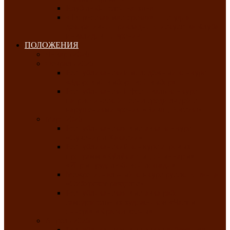
Клуб любителей чатхана
«Творческая мастерская» — студия
декоративно-прикладного искусства Клуба
инвалидов по зрению
ПОЛОЖЕНИЯ
Январь 2026
Февраль 2026
Республиканский молодёжный конкурс
«Здоровый выбор-твой выбор»
Республиканский фестиваль-конкурс
патриотической песни среди людей с
нарушениями зрения «Виват, Россия!»
Март 2026
Республиканская выставка-конкурс
«Сувениры Хакасии»
Республиканский конкурс игровых
программ «Кӱлӱк аттыӊ ойыннары» —
«Игры трудолюбивой лошади»
Межрегиональный конкурс русского танца
«Сибирское раздолье»
Республиканская выставка работ
самодеятельных художников «Часхы
оннерi»-«Краски весны»
Апрель 2026
Республиканская выставка изобразительного