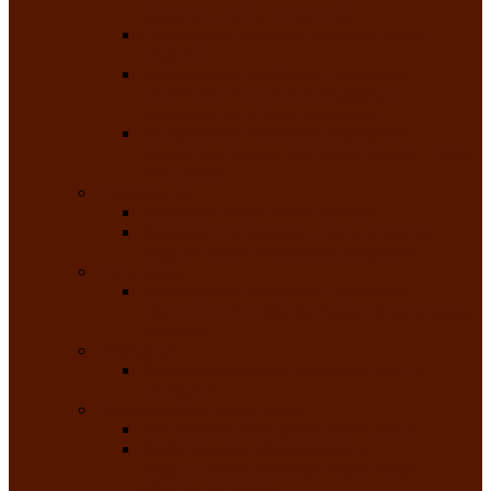
народного танца «Саяночка»
Образцовый ансамбль бального танца
«Тарина»
Заслуженный коллектив народного
творчества Российской Федерации
танцевальная студия «Ынархас»
Заслуженный коллектив народного
творчества России детская эстрадная студия
«Час ханат»
Театральные
Народный театр юного зрителя
Народная театральная студия «Горячие
сердца» Клуба инвалидов по зрению
Театр моды
Заслуженный коллектив народного
творчества Республики Хакасия театр моды
«Алтыр»
Эстрадные
Хакасская народная эстрадная группа
«Хайджи»
Любительские объединения
Республиканский фотоклуб «Саяны»
Любительское объединение по
традиционной культуре «Арба хоор» —
«Колесо времени»