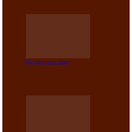
саӊнары-2021»
Год хакасского эпоса
В Центре культуры имени Кадышева
подвели итоги творческого проекта
«Вечера эпосов…