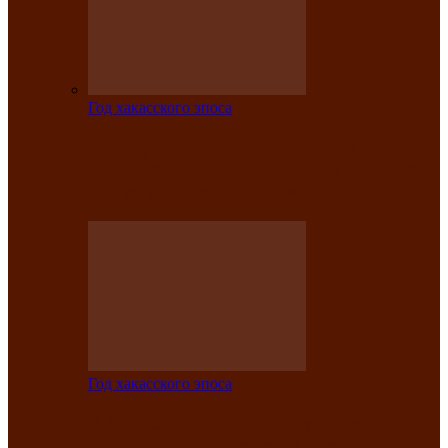
Год хакасского эпоса
Центру культуры и народного
творчества имени Кадышева присвоен
статус «национальный»
Год хакасского эпоса
В Хакасии определили лучших
исполнителей авторской песни «Хысхы