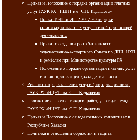
Приказ и Положение о порядке организации платных
услуг ГАУК РХ «НЦНТ им. С.П. Кадышева»
Приказ №48 от 28.12.2017 «О порядке
организации платных услуг и иной приносящей
деятельности»
Приказ о создании республиканского
художественно-экспертного Совета по ДПИ, НХП
и ремёслам при Министерстве культуры РХ
Положение о порядке организации платных услуг
и иной, приносящей доход деятельности
Регламент предоставления услуги (информационной)
ГАУК РХ «НЦНТ им. С.П. Кадышева»
Положение о закупке товаров, работ, услуг для нужд
ГАУК РХ «НЦНТ им. С.П. Кадышева»
Приказ и Положение о самодеятельных коллективах в
Республике Хакасия
Политика в отношении обработки и защиты