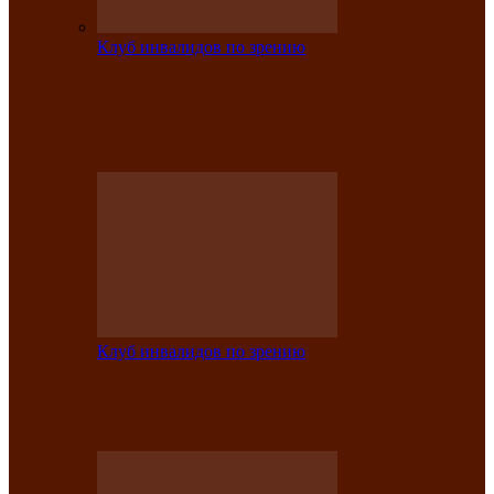
Клуб инвалидов по зрению
На мастер‑классе люди с нарушениями
зрения изготовили бабочек из
синельной…
Клуб инвалидов по зрению
Ко Дню России в Клубе инвалидов по
зрению прошёл праздничный концерт