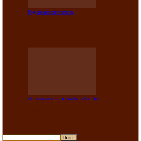
Год хакасского эпоса
В Хакасии состоится конкурс детской
национальной эстрадной песни «Час
ханат»
«Тахпахчи» — ансамбль «Хағба»
Известные тахпахчи Хакасии
приглашают на концерт любителей
традиционного народного тахпаха