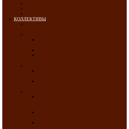
ОКТЯБРЬ-2026
НОЯБРЬ-2026
ДЕКАБРЬ-2026
КОЛЛЕКТИВЫ
РАСПИСАНИЕ ЗАНЯТИЙ ТВОРЧЕСКИХ
КОЛЛЕКТИВОВ НА 2025-2026 ГОДЫ
Хоровые
Народный ансамбль русской песни
«Медуница»
Русский народный хор им. Михаила Шрамко
Народный хор «Родные напевы» Клуба
инвалидов по зрению
Фольклорные
Хакасский народный фольклорный ансамбль
«Чон коглерi»
Хакасская фольклорная студия тахпахчи —
ансамбль «Хағба»
Хореографические
Заслуженный коллектив народного
творчества России детская хореографическая
студия «Айас»
Хакасский народный ансамбль песни и
танца «Жарки»
Заслуженный коллектив народного
творчества Республики Хакасия ансамбль