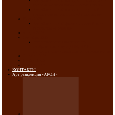
Республиканский конкурс национального
костюма «Алтын чазы»-«Золотая степь»
Республиканский конкурс на лучший
традиционный напиток «Айран пайы»
Июль 2026
Республиканский фестиваль семейного
творчества «Ромашка»
Август 2026
Сентябрь 2026
Республиканская выставка по
изобразительному и ДПИ, НХР и
фотоискусству «Традиции и современность»
Октябрь 2026
Ноябрь 2026
Декабрь 2026
КОНТАКТЫ
Арт-резиденция «АРОН»