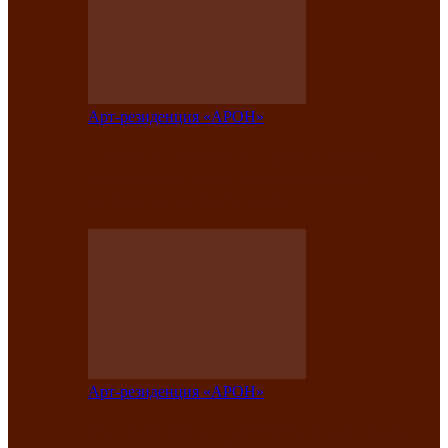
Арт-резиденция «АРОН»
Таланты Хакасии, Тывы и Алтая
представят свою национальную
культуру на фестивале…
Арт-резиденция «АРОН»
Арт-резиденция «АРОН» приглашает