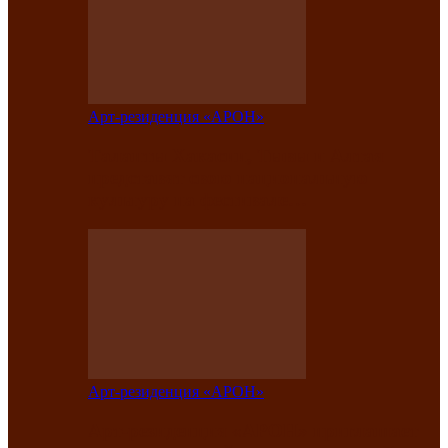
Арт-резиденция «АРОН»
Таланты Хакасии, Тывы и Алтая
представят свою национальную
культуру на фестивале…
Арт-резиденция «АРОН»
Арт-резиденция «АРОН» приглашает