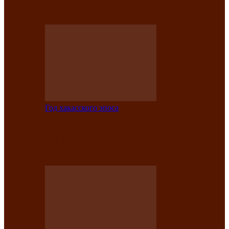
саӊнары-2021»
Год хакасского эпоса
В Центре культуры имени Кадышева
подвели итоги творческого проекта
«Вечера эпосов…