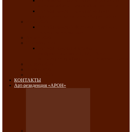
Республиканский конкурс национального
костюма «Алтын чазы»-«Золотая степь»
Республиканский конкурс на лучший
традиционный напиток «Айран пайы»
Июль 2026
Республиканский фестиваль семейного
творчества «Ромашка»
Август 2026
Сентябрь 2026
Республиканская выставка по
изобразительному и ДПИ, НХР и
фотоискусству «Традиции и современность»
Октябрь 2026
Ноябрь 2026
Декабрь 2026
КОНТАКТЫ
Арт-резиденция «АРОН»