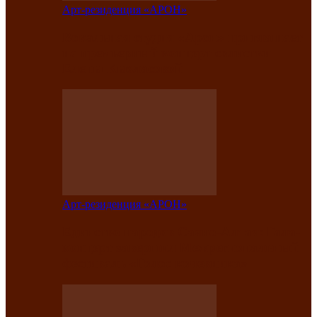
Арт-резиденция «АРОН»
Вокальная студия «Арон» приглашает
на премьерный концерт солистки
Елены Кызласовой
Арт-резиденция «АРОН»
Единство народов Саяно-Алтая: Гала-
концерт завершил Межрегиональный
фестиваль «Голос кочевника»