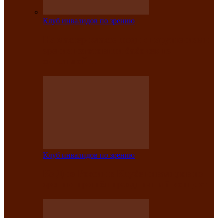
Клуб инвалидов по зрению
На мастер‑классе люди с нарушениями
зрения изготовили бабочек из
синельной…
Клуб инвалидов по зрению
Ко Дню России в Клубе инвалидов по
зрению прошёл праздничный концерт