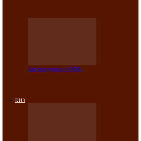
на праздничный концерт в честь Дня
рождения
Арт-резиденция «АРОН»
Фестиваль «Голос кочевника» вновь
объединит народы Саяно-Алтая
КИЗ