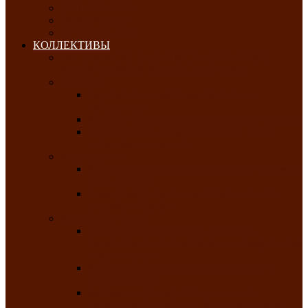
ОКТЯБРЬ-2026
НОЯБРЬ-2026
ДЕКАБРЬ-2026
КОЛЛЕКТИВЫ
РАСПИСАНИЕ ЗАНЯТИЙ ТВОРЧЕСКИХ
КОЛЛЕКТИВОВ НА 2025-2026 ГОДЫ
Хоровые
Народный ансамбль русской песни
«Медуница»
Русский народный хор им. Михаила Шрамко
Народный хор «Родные напевы» Клуба
инвалидов по зрению
Фольклорные
Хакасский народный фольклорный ансамбль
«Чон коглерi»
Хакасская фольклорная студия тахпахчи —
ансамбль «Хағба»
Хореографические
Заслуженный коллектив народного
творчества России детская хореографическая
студия «Айас»
Хакасский народный ансамбль песни и
танца «Жарки»
Заслуженный коллектив народного
творчества Республики Хакасия ансамбль