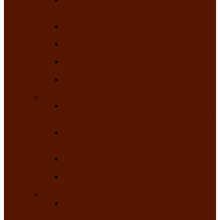
творчества детей ограниченными
возможностями здоровья «Мы всё можем!»
Республиканский фотоконкурс «Салют
Победы»
Республиканский конкурс чтецов «Поэзия
души»
Республиканский конкурс народно-
певческих коллективов «Родные напевы»
Республиканский фестиваль юмора среди
людей с нарушениями зрения «Море смеха»
Май 2026
Республиканский фестиваль творчества
среди людей с нарушениями зрения «Народу
победителю»
Республиканский фестиваль-конкурс
носителей и исполнителей традиционного
музыкального творчества «Айтыс»
Республиканский конкурс героических
сказаний имени С.П. Кадышева
Республиканский конкурс детского
творчества «Вот какое наше детство!»
Июнь 2026
Республиканский конкурс «Чайлаг»-
«Летняя усадьба»