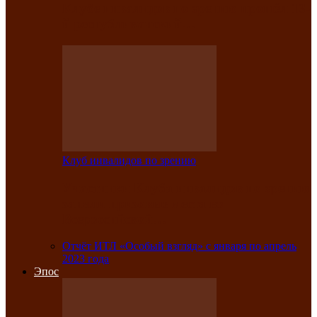
Клубе инвалидов по зрению прошёл 13-
й республиканский…
Клуб инвалидов по зрению
Участники Клуба инвалидов по зрению
заняли призовые места во
Всероссийской…
Отчёт ИТЛ «Особый взгляд» с января по апрель
2023 года
Эпос