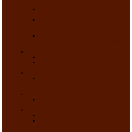
народного танца «Саяночка»
Образцовый ансамбль бального танца
«Тарина»
Заслуженный коллектив народного
творчества Российской Федерации
танцевальная студия «Ынархас»
Заслуженный коллектив народного
творчества России детская эстрадная студия
«Час ханат»
Театральные
Народный театр юного зрителя
Народная театральная студия «Горячие
сердца» Клуба инвалидов по зрению
Театр моды
Заслуженный коллектив народного
творчества Республики Хакасия театр моды
«Алтыр»
Эстрадные
Хакасская народная эстрадная группа
«Хайджи»
Любительские объединения
Республиканский фотоклуб «Саяны»
Любительское объединение по
традиционной культуре «Арба хоор» —
«Колесо времени»