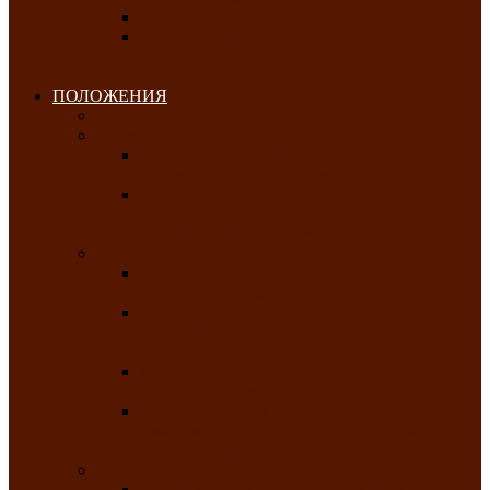
Клуб любителей чатхана
«Творческая мастерская» — студия
декоративно-прикладного искусства Клуба
инвалидов по зрению
ПОЛОЖЕНИЯ
Январь 2026
Февраль 2026
Республиканский молодёжный конкурс
«Здоровый выбор-твой выбор»
Республиканский фестиваль-конкурс
патриотической песни среди людей с
нарушениями зрения «Виват, Россия!»
Март 2026
Республиканская выставка-конкурс
«Сувениры Хакасии»
Республиканский конкурс игровых
программ «Кӱлӱк аттыӊ ойыннары» —
«Игры трудолюбивой лошади»
Межрегиональный конкурс русского танца
«Сибирское раздолье»
Республиканская выставка работ
самодеятельных художников «Часхы
оннерi»-«Краски весны»
Апрель 2026
Республиканская выставка изобразительного