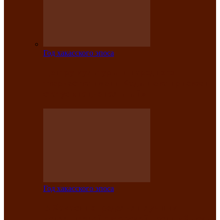
Год хакасского эпоса
Центру культуры и народного
творчества имени Кадышева присвоен
статус «национальный»
Год хакасского эпоса
В Хакасии определили лучших
исполнителей авторской песни «Хысхы