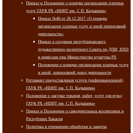
Приказ и Положение о порядке организации платных
услуг ГАУК РХ «НЦНТ им. С.П. Кадышева»
Приказ №48 от 28.12.2017 «О порядке
организации платных услуг и иной приносящей
деятельности»
Приказ о создании республиканского
художественно-экспертного Совета по ДПИ, НХП
и ремёслам при Министерстве культуры РХ
Положение о порядке организации платных услуг
и иной, приносящей доход деятельности
Регламент предоставления услуги (информационной)
ГАУК РХ «НЦНТ им. С.П. Кадышева»
Положение о закупке товаров, работ, услуг для нужд
ГАУК РХ «НЦНТ им. С.П. Кадышева»
Приказ и Положение о самодеятельных коллективах в
Республике Хакасия
Политика в отношении обработки и защиты