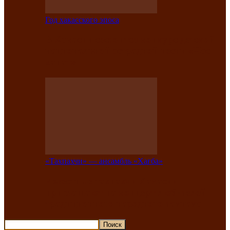
Год хакасского эпоса
В Хакасии состоится конкурс детской
национальной эстрадной песни «Час
ханат»
«Тахпахчи» — ансамбль «Хағба»
Известные тахпахчи Хакасии
приглашают на концерт любителей
традиционного народного тахпаха