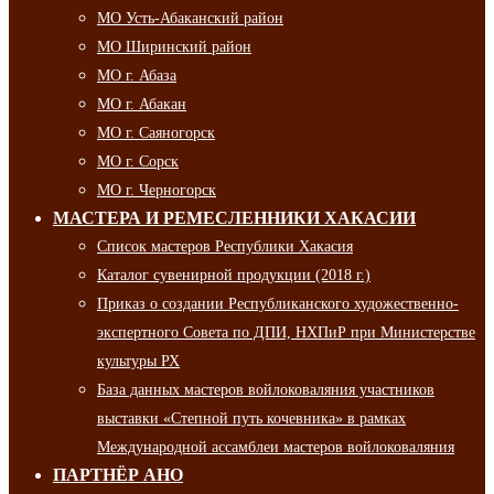
МО Усть-Абаканский район
МО Ширинский район
МО г. Абаза
МО г. Абакан
МО г. Саяногорск
МО г. Сорск
МО г. Черногорск
МАСТЕРА И РЕМЕСЛЕННИКИ ХАКАСИИ
Список мастеров Республики Хакасия
Каталог сувенирной продукции (2018 г.)
Приказ о создании Республиканского художественно-
экспертного Совета по ДПИ, НХПиР при Министерстве
культуры РХ
База данных мастеров войлоковаляния участников
выставки «Степной путь кочевника» в рамках
Международной ассамблеи мастеров войлоковаляния
ПАРТНЁР АНО