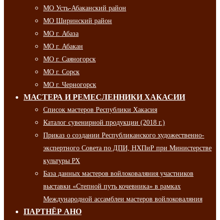
МО Усть-Абаканский район
МО Ширинский район
МО г. Абаза
МО г. Абакан
МО г. Саяногорск
МО г. Сорск
МО г. Черногорск
МАСТЕРА И РЕМЕСЛЕННИКИ ХАКАСИИ
Список мастеров Республики Хакасия
Каталог сувенирной продукции (2018 г.)
Приказ о создании Республиканского художественно-
экспертного Совета по ДПИ, НХПиР при Министерстве
культуры РХ
База данных мастеров войлоковаляния участников
выставки «Степной путь кочевника» в рамках
Международной ассамблеи мастеров войлоковаляния
ПАРТНЁР АНО