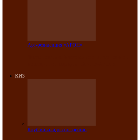
Арт-резиденция «АРОН»
Фестиваль «Голос кочевника» вновь
объединит народы Саяно-Алтая
КИЗ
Клуб инвалидов по зрению