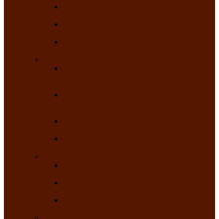
Республиканский конкурс чтецов «Поэзия
души»
Республиканский конкурс народно-
певческих коллективов «Родные напевы»
Республиканский фестиваль юмора среди
людей с нарушениями зрения «Море смеха»
Май 2026
Республиканский фестиваль творчества
среди людей с нарушениями зрения «Народу
победителю»
Республиканский фестиваль-конкурс
носителей и исполнителей традиционного
музыкального творчества «Айтыс»
Республиканский конкурс героических
сказаний имени С.П. Кадышева
Республиканский конкурс детского
творчества «Вот какое наше детство!»
Июнь 2026
Республиканский конкурс «Чайлаг»-
«Летняя усадьба»
Республиканский конкурс национального
костюма «Алтын чазы»-«Золотая степь»
Республиканский конкурс на лучший
традиционный напиток «Айран пайы»
Июль 2026