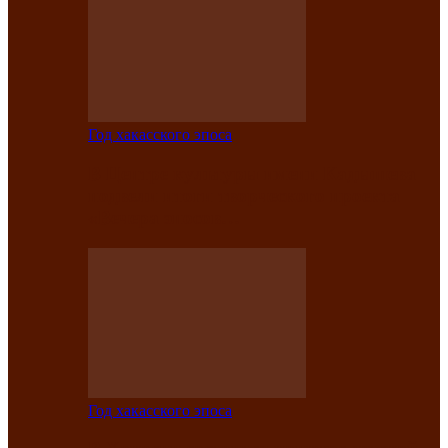
Год хакасского эпоса
В Центре культуры имени Кадышева
подвели итоги творческого проекта
«Вечера эпосов…
Год хакасского эпоса