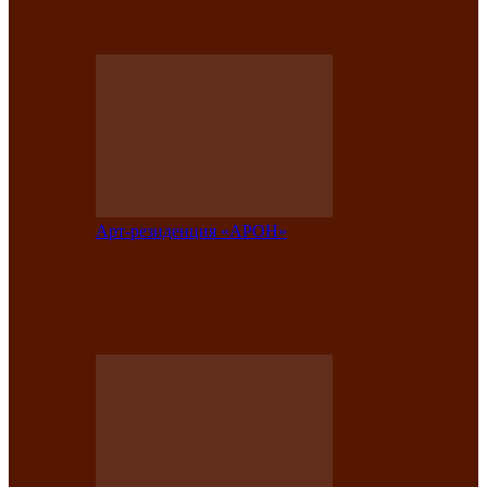
Елены Кызласовой
Арт-резиденция «АРОН»
Единство народов Саяно-Алтая: Гала-
концерт завершил Межрегиональный
фестиваль «Голос кочевника»