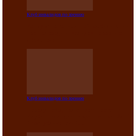
Клуб инвалидов по зрению
Конкурс по социальной реабилитации
прошел среди инвалидов по зрению
Абаканской…
Клуб инвалидов по зрению
Народу победителю посвящается: в
Клубе инвалидов по зрению прошёл 13-
й республиканский…