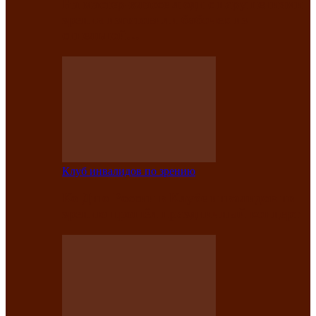
На мастер‑классе люди с нарушениями
зрения изготовили бабочек из
синельной…
Клуб инвалидов по зрению
Ко Дню России в Клубе инвалидов по
зрению прошёл праздничный концерт