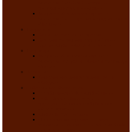
творчества Российской Федерации
танцевальная студия «Ынархас»
Заслуженный коллектив народного
творчества России детская эстрадная студия
«Час ханат»
Театральные
Народный театр юного зрителя
Народная театральная студия «Горячие
сердца» Клуба инвалидов по зрению
Театр моды
Заслуженный коллектив народного
творчества Республики Хакасия театр моды
«Алтыр»
Эстрадные
Хакасская народная эстрадная группа
«Хайджи»
Любительские объединения
Республиканский фотоклуб «Саяны»
Любительское объединение по
традиционной культуре «Арба хоор» —
«Колесо времени»
Клуб любителей чатхана
«Творческая мастерская» — студия
декоративно-прикладного искусства Клуба
инвалидов по зрению