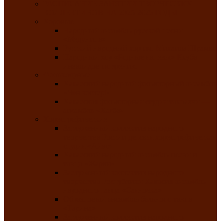
РАСПИСАНИЕ ЗАНЯТИЙ ТВОРЧЕСКИХ
КОЛЛЕКТИВОВ НА 2025-2026 ГОДЫ
Хоровые
Народный ансамбль русской песни
«Медуница»
Русский народный хор им. Михаила Шрамко
Народный хор «Родные напевы» Клуба
инвалидов по зрению
Фольклорные
Хакасский народный фольклорный ансамбль
«Чон коглерi»
Хакасская фольклорная студия тахпахчи —
ансамбль «Хағба»
Хореографические
Заслуженный коллектив народного
творчества России детская хореографическая
студия «Айас»
Хакасский народный ансамбль песни и
танца «Жарки»
Заслуженный коллектив народного
творчества Республики Хакасия ансамбль
народного танца «Саяночка»
Образцовый ансамбль бального танца
«Тарина»
Заслуженный коллектив народного