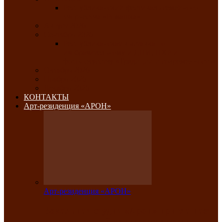
Республиканский фестиваль семейного
творчества «Ромашка»
Август 2026
Сентябрь 2026
Республиканская выставка по
изобразительному и ДПИ, НХР и
фотоискусству «Традиции и современность»
Октябрь 2026
Ноябрь 2026
Декабрь 2026
КОНТАКТЫ
Арт-резиденция «АРОН»
Арт-резиденция «АРОН»
Вокальная студия «Арон» приглашает
на премьерный концерт солистки