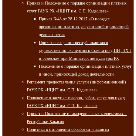
Приказ и Положение о порядке организации платных
услуг ГАУК РХ «НЦНТ им. С.П. Кадышева»
Приказ №48 от 28.12.2017 «О порядке
организации платных услуг и иной приносящей
деятельности»
Приказ о создании республиканского
художественно-экспертного Совета по ДПИ, НХП
и ремёслам при Министерстве культуры РХ
Положение о порядке организации платных услуг
и иной, приносящей доход деятельности
Регламент предоставления услуги (информационной)
ГАУК РХ «НЦНТ им. С.П. Кадышева»
Положение о закупке товаров, работ, услуг для нужд
ГАУК РХ «НЦНТ им. С.П. Кадышева»
Приказ и Положение о самодеятельных коллективах в
Республике Хакасия
Политика в отношении обработки и защиты