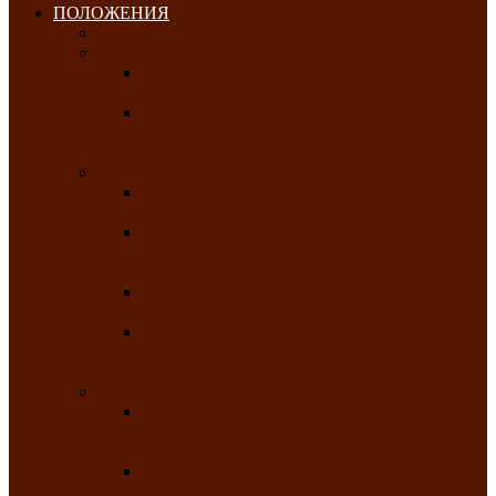
ПОЛОЖЕНИЯ
Январь 2026
Февраль 2026
Республиканский молодёжный конкурс
«Здоровый выбор-твой выбор»
Республиканский фестиваль-конкурс
патриотической песни среди людей с
нарушениями зрения «Виват, Россия!»
Март 2026
Республиканская выставка-конкурс
«Сувениры Хакасии»
Республиканский конкурс игровых
программ «Кӱлӱк аттыӊ ойыннары» —
«Игры трудолюбивой лошади»
Межрегиональный конкурс русского танца
«Сибирское раздолье»
Республиканская выставка работ
самодеятельных художников «Часхы
оннерi»-«Краски весны»
Апрель 2026
Республиканская выставка изобразительного
творчества детей ограниченными
возможностями здоровья «Мы всё можем!»
Республиканский фотоконкурс «Салют
Победы»