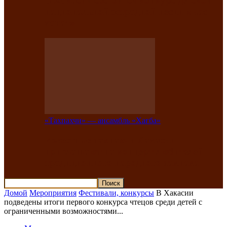
В Хакасии состоится конкурс детской
национальной эстрадной песни «Час
ханат»
«Тахпахчи» — ансамбль «Хағба»
Известные тахпахчи Хакасии
приглашают на концерт любителей
традиционного народного тахпаха
Домой
Мероприятия
Фестивали, конкурсы
В Хакасии
подведены итоги первого конкурса чтецов среди детей с
ограниченными возможностями...