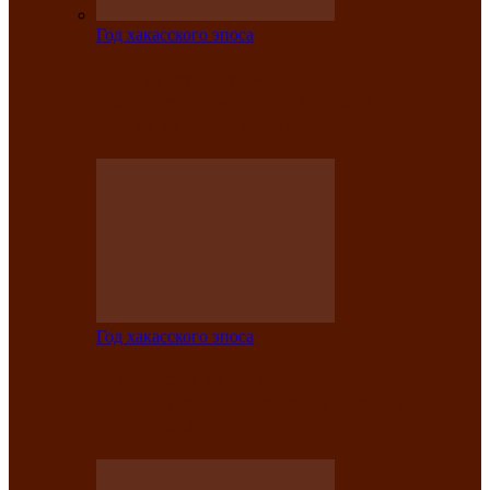
Год хакасского эпоса
Центру культуры и народного
творчества имени Кадышева присвоен
статус «национальный»
Год хакасского эпоса
В Хакасии определили лучших
исполнителей авторской песни «Хысхы
саӊнары-2021»