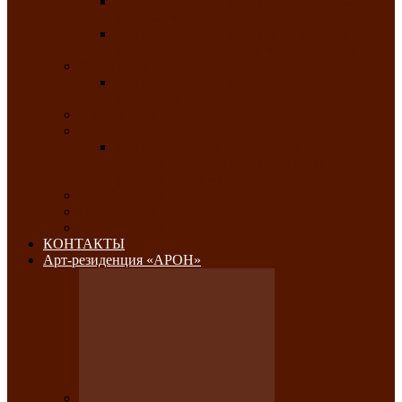
Республиканский конкурс национального
костюма «Алтын чазы»-«Золотая степь»
Республиканский конкурс на лучший
традиционный напиток «Айран пайы»
Июль 2026
Республиканский фестиваль семейного
творчества «Ромашка»
Август 2026
Сентябрь 2026
Республиканская выставка по
изобразительному и ДПИ, НХР и
фотоискусству «Традиции и современность»
Октябрь 2026
Ноябрь 2026
Декабрь 2026
КОНТАКТЫ
Арт-резиденция «АРОН»