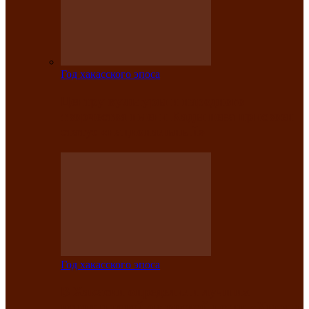
Год хакасского эпоса
Центру культуры и народного
творчества имени Кадышева присвоен
статус «национальный»
Год хакасского эпоса
В Хакасии определили лучших
исполнителей авторской песни «Хысхы