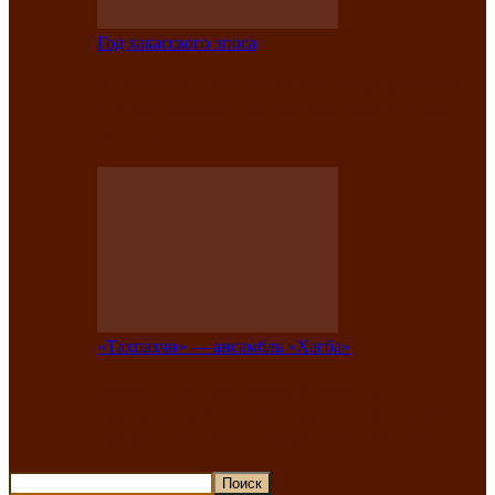
Год хакасского эпоса
В Хакасии состоится конкурс детской
национальной эстрадной песни «Час
ханат»
«Тахпахчи» — ансамбль «Хағба»
Известные тахпахчи Хакасии
приглашают на концерт любителей
традиционного народного тахпаха