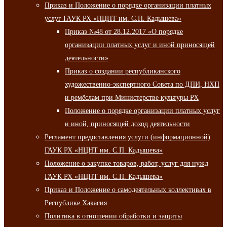
Приказ и Положение о порядке организации платных
услуг ГАУК РХ «НЦНТ им. С.П. Кадышева»
Приказ №48 от 28.12.2017 «О порядке
организации платных услуг и иной приносящей
деятельности»
Приказ о создании республиканского
художественно-экспертного Совета по ДПИ, НХП
и ремёслам при Министерстве культуры РХ
Положение о порядке организации платных услуг
и иной, приносящей доход деятельности
Регламент предоставления услуги (информационной)
ГАУК РХ «НЦНТ им. С.П. Кадышева»
Положение о закупке товаров, работ, услуг для нужд
ГАУК РХ «НЦНТ им. С.П. Кадышева»
Приказ и Положение о самодеятельных коллективах в
Республике Хакасия
Политика в отношении обработки и защиты