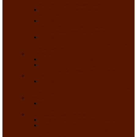
народного танца «Саяночка»
Образцовый ансамбль бального танца
«Тарина»
Заслуженный коллектив народного
творчества Российской Федерации
танцевальная студия «Ынархас»
Заслуженный коллектив народного
творчества России детская эстрадная студия
«Час ханат»
Театральные
Народный театр юного зрителя
Народная театральная студия «Горячие
сердца» Клуба инвалидов по зрению
Театр моды
Заслуженный коллектив народного
творчества Республики Хакасия театр моды
«Алтыр»
Эстрадные
Хакасская народная эстрадная группа
«Хайджи»
Любительские объединения
Республиканский фотоклуб «Саяны»
Любительское объединение по
традиционной культуре «Арба хоор» —
«Колесо времени»