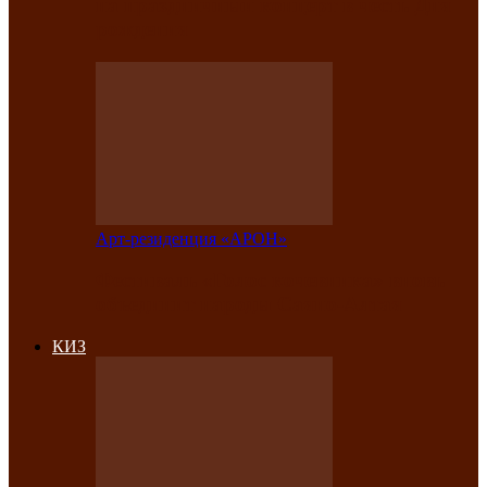
на праздничный концерт в честь Дня
рождения
Арт-резиденция «АРОН»
Фестиваль «Голос кочевника» вновь
объединит народы Саяно-Алтая
КИЗ