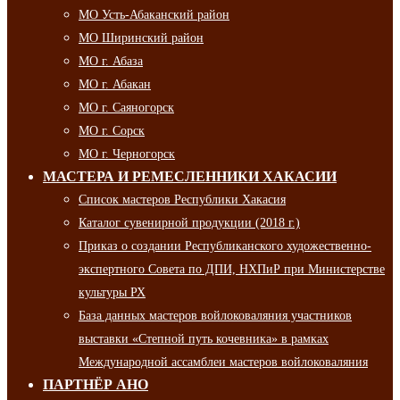
МО Усть-Абаканский район
МО Ширинский район
МО г. Абаза
МО г. Абакан
МО г. Саяногорск
МО г. Сорск
МО г. Черногорск
МАСТЕРА И РЕМЕСЛЕННИКИ ХАКАСИИ
Список мастеров Республики Хакасия
Каталог сувенирной продукции (2018 г.)
Приказ о создании Республиканского художественно-
экспертного Совета по ДПИ, НХПиР при Министерстве
культуры РХ
База данных мастеров войлоковаляния участников
выставки «Степной путь кочевника» в рамках
Международной ассамблеи мастеров войлоковаляния
ПАРТНЁР АНО