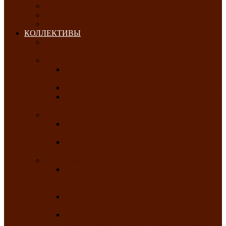
ОКТЯБРЬ-2026
НОЯБРЬ-2026
ДЕКАБРЬ-2026
КОЛЛЕКТИВЫ
РАСПИСАНИЕ ЗАНЯТИЙ ТВОРЧЕСКИХ
КОЛЛЕКТИВОВ НА 2025-2026 ГОДЫ
Хоровые
Народный ансамбль русской песни
«Медуница»
Русский народный хор им. Михаила Шрамко
Народный хор «Родные напевы» Клуба
инвалидов по зрению
Фольклорные
Хакасский народный фольклорный ансамбль
«Чон коглерi»
Хакасская фольклорная студия тахпахчи —
ансамбль «Хағба»
Хореографические
Заслуженный коллектив народного
творчества России детская хореографическая
студия «Айас»
Хакасский народный ансамбль песни и
танца «Жарки»
Заслуженный коллектив народного
творчества Республики Хакасия ансамбль