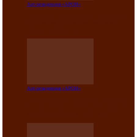
Арт-резиденция «АРОН»
Вокальная студия «Арон» приглашает
на премьерный концерт солистки
Елены Кызласовой
Арт-резиденция «АРОН»
Единство народов Саяно-Алтая: Гала-
концерт завершил Межрегиональный
фестиваль «Голос кочевника»