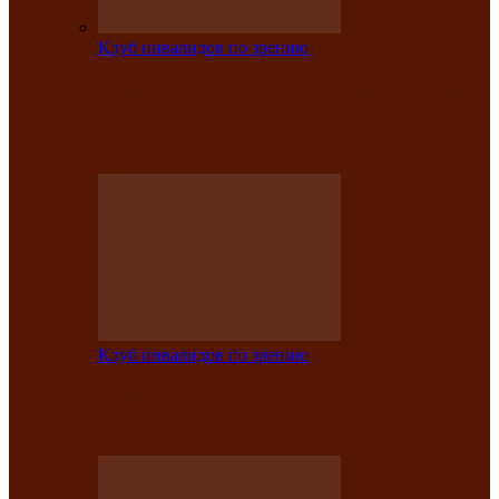
Клуб инвалидов по зрению
На мастер‑классе люди с нарушениями
зрения изготовили бабочек из
синельной…
Клуб инвалидов по зрению
Ко Дню России в Клубе инвалидов по
зрению прошёл праздничный концерт