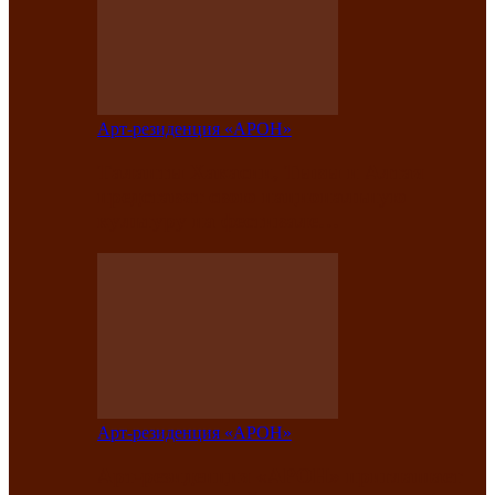
Арт-резиденция «АРОН»
Таланты Хакасии, Тывы и Алтая
представят свою национальную
культуру на фестивале…
Арт-резиденция «АРОН»
Арт-резиденция «АРОН» приглашает