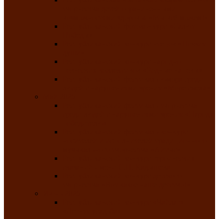
творчества детей ограниченными
возможностями здоровья «Мы всё можем!»
Республиканский фотоконкурс «Салют
Победы»
Республиканский конкурс чтецов «Поэзия
души»
Республиканский конкурс народно-
певческих коллективов «Родные напевы»
Республиканский фестиваль юмора среди
людей с нарушениями зрения «Море смеха»
Май 2026
Республиканский фестиваль творчества
среди людей с нарушениями зрения «Народу
победителю»
Республиканский фестиваль-конкурс
носителей и исполнителей традиционного
музыкального творчества «Айтыс»
Республиканский конкурс героических
сказаний имени С.П. Кадышева
Республиканский конкурс детского
творчества «Вот какое наше детство!»
Июнь 2026
Республиканский конкурс «Чайлаг»-
«Летняя усадьба»