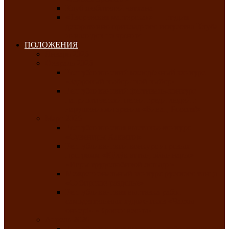
Клуб любителей чатхана
«Творческая мастерская» — студия
декоративно-прикладного искусства Клуба
инвалидов по зрению
ПОЛОЖЕНИЯ
Январь 2026
Февраль 2026
Республиканский молодёжный конкурс
«Здоровый выбор-твой выбор»
Республиканский фестиваль-конкурс
патриотической песни среди людей с
нарушениями зрения «Виват, Россия!»
Март 2026
Республиканская выставка-конкурс
«Сувениры Хакасии»
Республиканский конкурс игровых
программ «Кӱлӱк аттыӊ ойыннары» —
«Игры трудолюбивой лошади»
Межрегиональный конкурс русского танца
«Сибирское раздолье»
Республиканская выставка работ
самодеятельных художников «Часхы
оннерi»-«Краски весны»
Апрель 2026
Республиканская выставка изобразительного