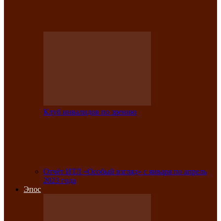
Клубе инвалидов по зрению прошёл 13-
й республиканский…
Клуб инвалидов по зрению
Участники Клуба инвалидов по зрению
заняли призовые места во
Всероссийской…
Отчёт ИТЛ «Особый взгляд» с января по апрель
2023 года
Эпос