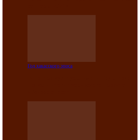
саӊнары-2021»
Год хакасского эпоса
В Центре культуры имени Кадышева
подвели итоги творческого проекта
«Вечера эпосов…