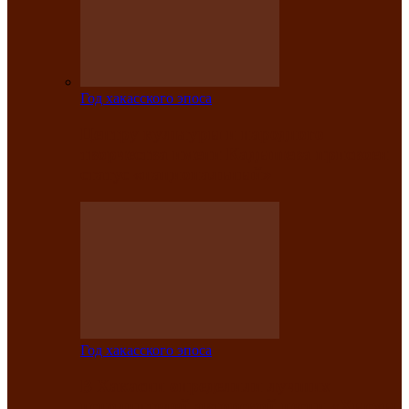
Год хакасского эпоса
Центру культуры и народного
творчества имени Кадышева присвоен
статус «национальный»
Год хакасского эпоса
В Хакасии определили лучших
исполнителей авторской песни «Хысхы