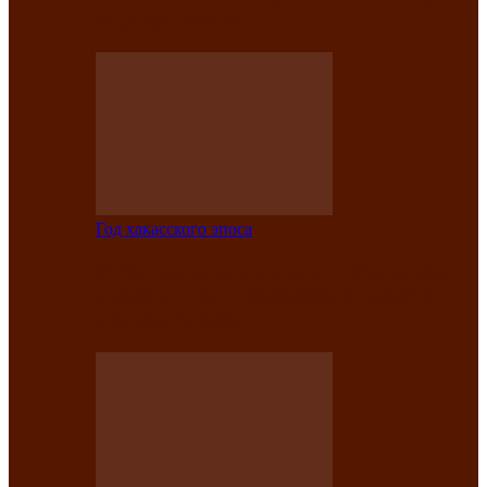
саӊнары-2021»
Год хакасского эпоса
В Центре культуры имени Кадышева
подвели итоги творческого проекта
«Вечера эпосов…