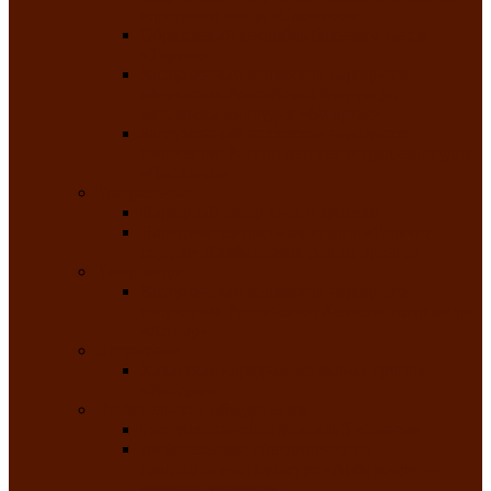
народного танца «Саяночка»
Образцовый ансамбль бального танца
«Тарина»
Заслуженный коллектив народного
творчества Российской Федерации
танцевальная студия «Ынархас»
Заслуженный коллектив народного
творчества России детская эстрадная студия
«Час ханат»
Театральные
Народный театр юного зрителя
Народная театральная студия «Горячие
сердца» Клуба инвалидов по зрению
Театр моды
Заслуженный коллектив народного
творчества Республики Хакасия театр моды
«Алтыр»
Эстрадные
Хакасская народная эстрадная группа
«Хайджи»
Любительские объединения
Республиканский фотоклуб «Саяны»
Любительское объединение по
традиционной культуре «Арба хоор» —
«Колесо времени»