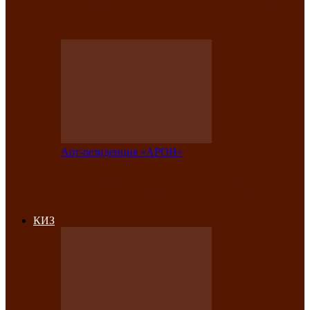
на праздничный концерт в честь Дня
рождения
Арт-резиденция «АРОН»
Фестиваль «Голос кочевника» вновь
объединит народы Саяно-Алтая
КИЗ