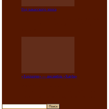
Год хакасского эпоса
В Хакасии состоится конкурс детской
национальной эстрадной песни «Час
ханат»
«Тахпахчи» — ансамбль «Хағба»
Известные тахпахчи Хакасии
приглашают на концерт любителей
традиционного народного тахпаха