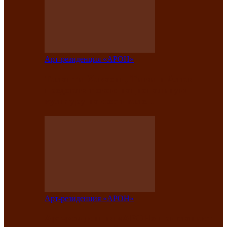
Арт-резиденция «АРОН»
Таланты Хакасии, Тывы и Алтая
представят свою национальную
культуру на фестивале…
Арт-резиденция «АРОН»
Арт-резиденция «АРОН» приглашает