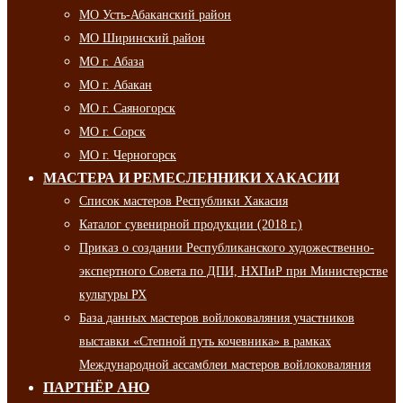
МО Усть-Абаканский район
МО Ширинский район
МО г. Абаза
МО г. Абакан
МО г. Саяногорск
МО г. Сорск
МО г. Черногорск
МАСТЕРА И РЕМЕСЛЕННИКИ ХАКАСИИ
Список мастеров Республики Хакасия
Каталог сувенирной продукции (2018 г.)
Приказ о создании Республиканского художественно-
экспертного Совета по ДПИ, НХПиР при Министерстве
культуры РХ
База данных мастеров войлоковаляния участников
выставки «Степной путь кочевника» в рамках
Международной ассамблеи мастеров войлоковаляния
ПАРТНЁР АНО