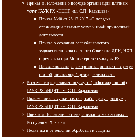
Приказ и Положение о порядке организации платных
услуг ГАУК РХ «НЦНТ им. С.П. Кадышева»
Приказ №48 от 28.12.2017 «О порядке
организации платных услуг и иной приносящей
деятельности»
Приказ о создании республиканского
художественно-экспертного Совета по ДПИ, НХП
и ремёслам при Министерстве культуры РХ
Положение о порядке организации платных услуг
и иной, приносящей доход деятельности
Регламент предоставления услуги (информационной)
ГАУК РХ «НЦНТ им. С.П. Кадышева»
Положение о закупке товаров, работ, услуг для нужд
ГАУК РХ «НЦНТ им. С.П. Кадышева»
Приказ и Положение о самодеятельных коллективах в
Республике Хакасия
Политика в отношении обработки и защиты