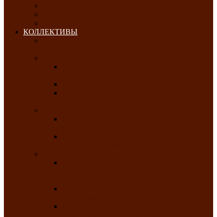
ОКТЯБРЬ-2026
НОЯБРЬ-2026
ДЕКАБРЬ-2026
КОЛЛЕКТИВЫ
РАСПИСАНИЕ ЗАНЯТИЙ ТВОРЧЕСКИХ
КОЛЛЕКТИВОВ НА 2025-2026 ГОДЫ
Хоровые
Народный ансамбль русской песни
«Медуница»
Русский народный хор им. Михаила Шрамко
Народный хор «Родные напевы» Клуба
инвалидов по зрению
Фольклорные
Хакасский народный фольклорный ансамбль
«Чон коглерi»
Хакасская фольклорная студия тахпахчи —
ансамбль «Хағба»
Хореографические
Заслуженный коллектив народного
творчества России детская хореографическая
студия «Айас»
Хакасский народный ансамбль песни и
танца «Жарки»
Заслуженный коллектив народного
творчества Республики Хакасия ансамбль