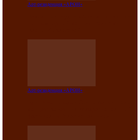
Арт-резиденция «АРОН»
Вокальная студия «Арон» приглашает
на премьерный концерт солистки
Елены Кызласовой
Арт-резиденция «АРОН»
Единство народов Саяно-Алтая: Гала-
концерт завершил Межрегиональный
фестиваль «Голос кочевника»