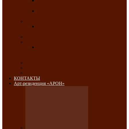
Республиканский конкурс национального
костюма «Алтын чазы»-«Золотая степь»
Республиканский конкурс на лучший
традиционный напиток «Айран пайы»
Июль 2026
Республиканский фестиваль семейного
творчества «Ромашка»
Август 2026
Сентябрь 2026
Республиканская выставка по
изобразительному и ДПИ, НХР и
фотоискусству «Традиции и современность»
Октябрь 2026
Ноябрь 2026
Декабрь 2026
КОНТАКТЫ
Арт-резиденция «АРОН»