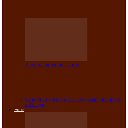
Клубе инвалидов по зрению прошёл 13-
й республиканский…
Клуб инвалидов по зрению
Участники Клуба инвалидов по зрению
заняли призовые места во
Всероссийской…
Отчёт ИТЛ «Особый взгляд» с января по апрель
2023 года
Эпос