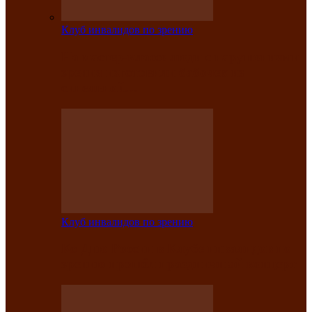
Клуб инвалидов по зрению
На мастер‑классе люди с нарушениями
зрения изготовили бабочек из
синельной…
Клуб инвалидов по зрению
Ко Дню России в Клубе инвалидов по
зрению прошёл праздничный концерт