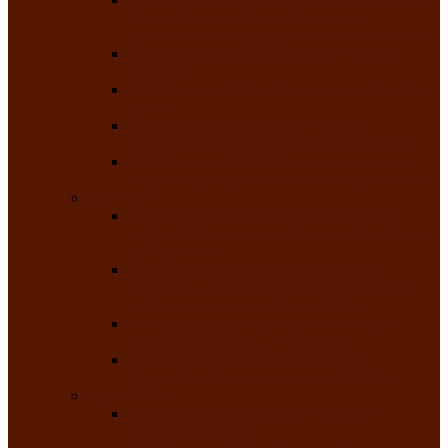
творчества детей ограниченными
возможностями здоровья «Мы всё можем!»
Республиканский фотоконкурс «Салют
Победы»
Республиканский конкурс чтецов «Поэзия
души»
Республиканский конкурс народно-
певческих коллективов «Родные напевы»
Республиканский фестиваль юмора среди
людей с нарушениями зрения «Море смеха»
Май 2026
Республиканский фестиваль творчества
среди людей с нарушениями зрения «Народу
победителю»
Республиканский фестиваль-конкурс
носителей и исполнителей традиционного
музыкального творчества «Айтыс»
Республиканский конкурс героических
сказаний имени С.П. Кадышева
Республиканский конкурс детского
творчества «Вот какое наше детство!»
Июнь 2026
Республиканский конкурс «Чайлаг»-
«Летняя усадьба»