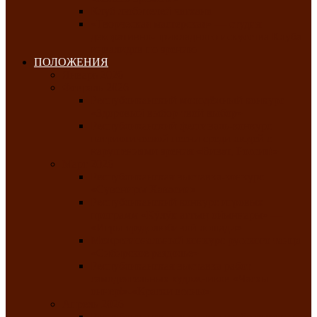
Клуб любителей чатхана
«Творческая мастерская» — студия
декоративно-прикладного искусства Клуба
инвалидов по зрению
ПОЛОЖЕНИЯ
Январь 2026
Февраль 2026
Республиканский молодёжный конкурс
«Здоровый выбор-твой выбор»
Республиканский фестиваль-конкурс
патриотической песни среди людей с
нарушениями зрения «Виват, Россия!»
Март 2026
Республиканская выставка-конкурс
«Сувениры Хакасии»
Республиканский конкурс игровых
программ «Кӱлӱк аттыӊ ойыннары» —
«Игры трудолюбивой лошади»
Межрегиональный конкурс русского танца
«Сибирское раздолье»
Республиканская выставка работ
самодеятельных художников «Часхы
оннерi»-«Краски весны»
Апрель 2026
Республиканская выставка изобразительного