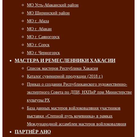
МО Усть-Абаканский район
МО Ширинский район
МО г. Абаза
МО г. Абакан
МО г. Саяногорск
МО г. Сорск
МО г. Черногорск
МАСТЕРА И РЕМЕСЛЕННИКИ ХАКАСИИ
Список мастеров Республики Хакасия
Каталог сувенирной продукции (2018 г.)
Приказ о создании Республиканского художественно-
экспертного Совета по ДПИ, НХПиР при Министерстве
культуры РХ
База данных мастеров войлоковаляния участников
выставки «Степной путь кочевника» в рамках
Международной ассамблеи мастеров войлоковаляния
ПАРТНЁР АНО