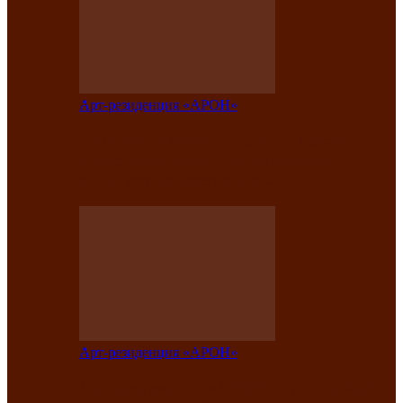
Арт-резиденция «АРОН»
Таланты Хакасии, Тывы и Алтая
представят свою национальную
культуру на фестивале…
Арт-резиденция «АРОН»
Арт-резиденция «АРОН» приглашает