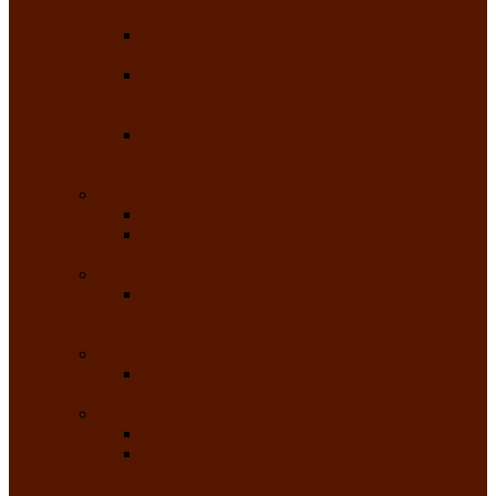
народного танца «Саяночка»
Образцовый ансамбль бального танца
«Тарина»
Заслуженный коллектив народного
творчества Российской Федерации
танцевальная студия «Ынархас»
Заслуженный коллектив народного
творчества России детская эстрадная студия
«Час ханат»
Театральные
Народный театр юного зрителя
Народная театральная студия «Горячие
сердца» Клуба инвалидов по зрению
Театр моды
Заслуженный коллектив народного
творчества Республики Хакасия театр моды
«Алтыр»
Эстрадные
Хакасская народная эстрадная группа
«Хайджи»
Любительские объединения
Республиканский фотоклуб «Саяны»
Любительское объединение по
традиционной культуре «Арба хоор» —
«Колесо времени»