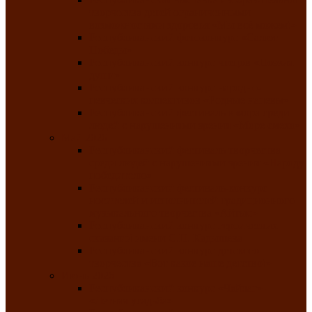
творчества детей ограниченными
возможностями здоровья «Мы всё можем!»
Республиканский фотоконкурс «Салют
Победы»
Республиканский конкурс чтецов «Поэзия
души»
Республиканский конкурс народно-
певческих коллективов «Родные напевы»
Республиканский фестиваль юмора среди
людей с нарушениями зрения «Море смеха»
Май 2026
Республиканский фестиваль творчества
среди людей с нарушениями зрения «Народу
победителю»
Республиканский фестиваль-конкурс
носителей и исполнителей традиционного
музыкального творчества «Айтыс»
Республиканский конкурс героических
сказаний имени С.П. Кадышева
Республиканский конкурс детского
творчества «Вот какое наше детство!»
Июнь 2026
Республиканский конкурс «Чайлаг»-
«Летняя усадьба»