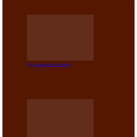
саӊнары-2021»
Год хакасского эпоса
В Центре культуры имени Кадышева
подвели итоги творческого проекта
«Вечера эпосов…