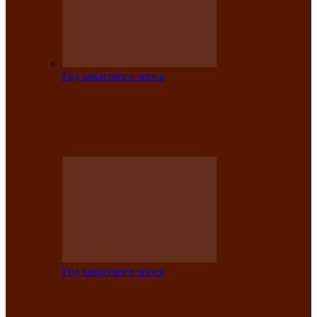
Год хакасского эпоса
Центру культуры и народного
творчества имени Кадышева присвоен
статус «национальный»
Год хакасского эпоса
В Хакасии определили лучших
исполнителей авторской песни «Хысхы