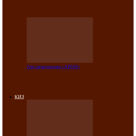
на праздничный концерт в честь Дня
рождения
Арт-резиденция «АРОН»
Фестиваль «Голос кочевника» вновь
объединит народы Саяно-Алтая
КИЗ