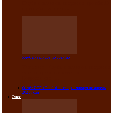
Клубе инвалидов по зрению прошёл 13-
й республиканский…
Клуб инвалидов по зрению
Участники Клуба инвалидов по зрению
заняли призовые места во
Всероссийской…
Отчёт ИТЛ «Особый взгляд» с января по апрель
2023 года
Эпос