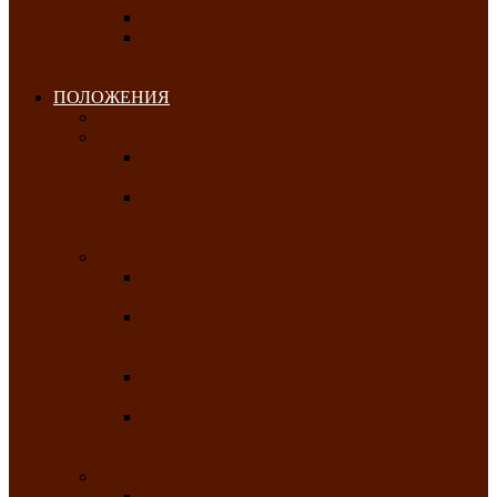
Клуб любителей чатхана
«Творческая мастерская» — студия
декоративно-прикладного искусства Клуба
инвалидов по зрению
ПОЛОЖЕНИЯ
Январь 2026
Февраль 2026
Республиканский молодёжный конкурс
«Здоровый выбор-твой выбор»
Республиканский фестиваль-конкурс
патриотической песни среди людей с
нарушениями зрения «Виват, Россия!»
Март 2026
Республиканская выставка-конкурс
«Сувениры Хакасии»
Республиканский конкурс игровых
программ «Кӱлӱк аттыӊ ойыннары» —
«Игры трудолюбивой лошади»
Межрегиональный конкурс русского танца
«Сибирское раздолье»
Республиканская выставка работ
самодеятельных художников «Часхы
оннерi»-«Краски весны»
Апрель 2026
Республиканская выставка изобразительного