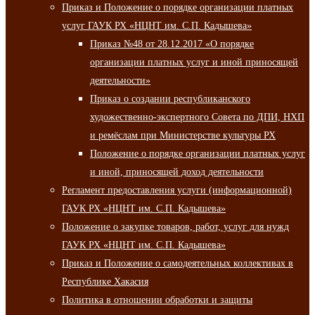
Приказ и Положение о порядке организации платных
услуг ГАУК РХ «НЦНТ им. С.П. Кадышева»
Приказ №48 от 28.12.2017 «О порядке
организации платных услуг и иной приносящей
деятельности»
Приказ о создании республиканского
художественно-экспертного Совета по ДПИ, НХП
и ремёслам при Министерстве культуры РХ
Положение о порядке организации платных услуг
и иной, приносящей доход деятельности
Регламент предоставления услуги (информационной)
ГАУК РХ «НЦНТ им. С.П. Кадышева»
Положение о закупке товаров, работ, услуг для нужд
ГАУК РХ «НЦНТ им. С.П. Кадышева»
Приказ и Положение о самодеятельных коллективах в
Республике Хакасия
Политика в отношении обработки и защиты