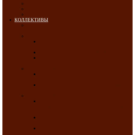
ОКТЯБРЬ-2026
НОЯБРЬ-2026
ДЕКАБРЬ-2026
КОЛЛЕКТИВЫ
РАСПИСАНИЕ ЗАНЯТИЙ ТВОРЧЕСКИХ
КОЛЛЕКТИВОВ НА 2025-2026 ГОДЫ
Хоровые
Народный ансамбль русской песни
«Медуница»
Русский народный хор им. Михаила Шрамко
Народный хор «Родные напевы» Клуба
инвалидов по зрению
Фольклорные
Хакасский народный фольклорный ансамбль
«Чон коглерi»
Хакасская фольклорная студия тахпахчи —
ансамбль «Хағба»
Хореографические
Заслуженный коллектив народного
творчества России детская хореографическая
студия «Айас»
Хакасский народный ансамбль песни и
танца «Жарки»
Заслуженный коллектив народного
творчества Республики Хакасия ансамбль