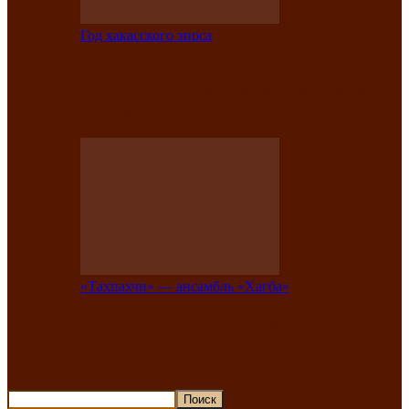
Год хакасского эпоса
В Хакасии состоится конкурс детской
национальной эстрадной песни «Час
ханат»
«Тахпахчи» — ансамбль «Хағба»
Известные тахпахчи Хакасии
приглашают на концерт любителей
традиционного народного тахпаха