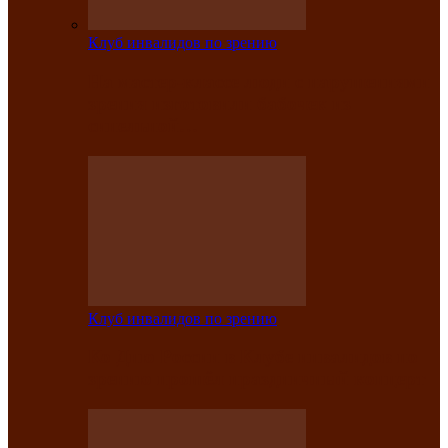
Клуб инвалидов по зрению
На мастер‑классе люди с нарушениями
зрения изготовили бабочек из
синельной…
Клуб инвалидов по зрению
Ко Дню России в Клубе инвалидов по
зрению прошёл праздничный концерт