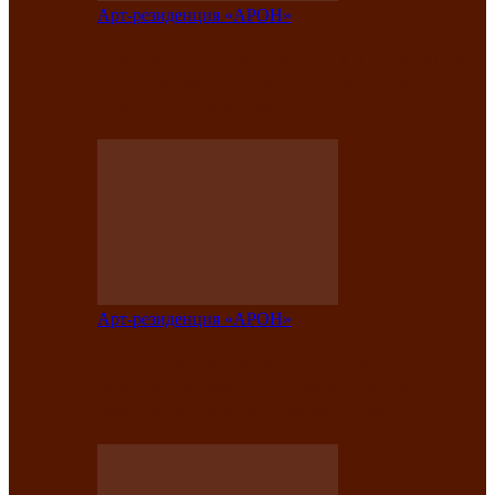
Арт-резиденция «АРОН»
Вокальная студия «Арон» приглашает
на премьерный концерт солистки
Елены Кызласовой
Арт-резиденция «АРОН»
Единство народов Саяно-Алтая: Гала-
концерт завершил Межрегиональный
фестиваль «Голос кочевника»