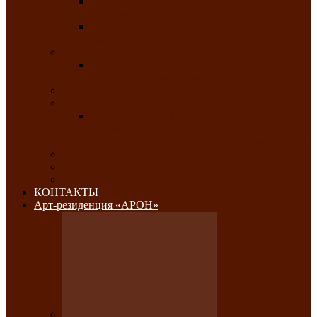
Республиканский конкурс национального
костюма «Алтын чазы»-«Золотая степь»
Республиканский конкурс на лучший
традиционный напиток «Айран пайы»
Июль 2026
Республиканский фестиваль семейного
творчества «Ромашка»
Август 2026
Сентябрь 2026
Республиканская выставка по
изобразительному и ДПИ, НХР и
фотоискусству «Традиции и современность»
Октябрь 2026
Ноябрь 2026
Декабрь 2026
КОНТАКТЫ
Арт-резиденция «АРОН»